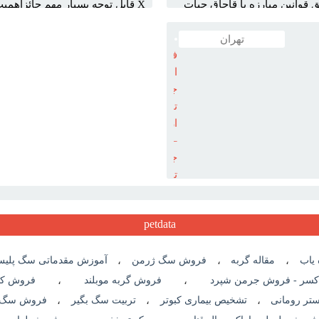
قيمت
 بسيار مهم حائزاهميت x مطابق قوانين مبارزه با قاجاق حيات
جوجه
وحش حق هيچگونه ...
تيغي
تهران
فروش
 قوانين مبارزه با قاجاق حيات
انواع
جوجه
تيغي
اروپايي
–
جوجه
تيغي
بياباني
–
petdata
جوجه
تيغي
گوش
یاب
،
مقاله گربه
،
فروش سگ ژرمن
،
آموزش مقدماتی سگ پلی
بلند
كسر - فروش جرمن شپرد
،
فروش گربه موبلند
،
فروش کبو
–
ر رومانی
،
تشخیص بیماری کبوتر
،
تربیت سگ بگیر
،
فروش سگ ن
 بسيار مهم حائزاهميت x مطابق قوانين مبارزه با قاجاق حيات