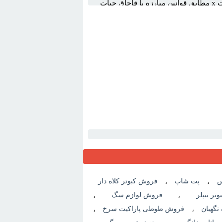
X قابل توجه بسيار مهم حائزاهميت x مطابق قوانين مبارزه با قاجاق حيات
س
،
پت شاپ
،
فروش کبوتر کلاه دار
تر تیپلر
،
فروش لوازم سگ
،
گهبان
،
فروش طوطی پاراکیت سرخ
،