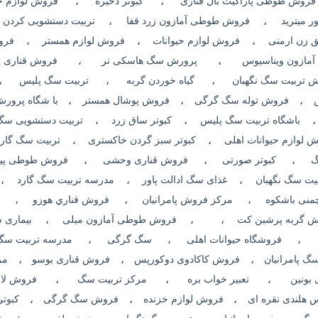
فروش طوطی پاراکیت بال قناری
،
کبوتر ذخیره
،
فروش لوازم حی
 میترید
،
فروش طوطی آمازون زرد قفا
،
تربیت دستشویی کردن
 زن ارمنی
،
فروش لوازم حیوانات
،
فروش لوازم همستر
،
فرو
ازون ویناسیوس
،
پرورش سگ هاسکی نر
،
فروش قناری 
ش تربیت سگ نگهبان
،
گیاه خوردن گربه
،
تربیت سگ پلیس
،
،
فروش توله سگ گرگی
،
فروش پوشال همستر
،
با شگاه پرو
باشگاه تربیت سگ پلیس
،
کبوتر ساق زرد
،
تربیت دستشویی سگ
 لوازم حیوانات اهلی
،
کبوتر سبز گردن خاکستری
،
تربیت سگ گارد
گ
،
کبوتر صورتی
،
فروش قناری وحشی
،
فروش طوطی پیو
یت سگ نگهبان
،
غذای سگ ادالت پاور
،
مدرسه تربیت سگ گارد
،
نی باشکوه
،
مرکز فروش پامرانیان
،
فروش قناري هوزو
،
ف
 گربه پرشین کت
،
،
فروش طوطی آمازون میلی
،
بیماری 
،
فروشگاه حیوانات اهلی
،
سگ گرگی
،
مدرسه تربیت سگ
 پامرانیان
،
فروش کاکادوی دوکورپس
،
فروش قناری بوسو
،
مر
 بونین
،
تعبیر خواب بره
،
مرکز تربیت سگ
،
فروش لان
هلندی نقره ای
،
فروش لوازم خزنده
،
فروش سگ گرگی
،
کبوتر