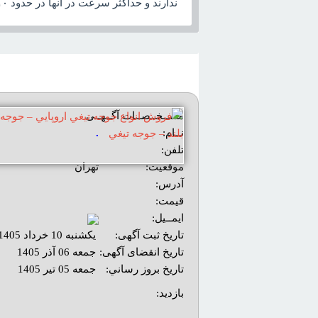
ندارند و حداکثر سرعت در آنها در حدود ۱۰ کيلومتر بر ساعت است اما آنها قادرند به آساني از موانعي چون سيم هاي خاردار عبور کنند
مشــخــصــات آگــهــی
نــام:
.
تلفن:
موقعیت:
تهران
آدرس:
قیمت:
ایمــیل:
تاریخ ثبت آگهی:
یکشنبه 10 خرداد 1405
تاریخ انقضای آگهی:
جمعه 06 آذر 1405
تاريخ بروز رساني:
جمعه 05 تیر 1405
بازديد: