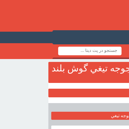
جوجه تيغي گوش بلند
وجه تيغي