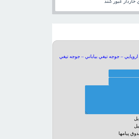
روپايي – جوجه تيغي بياباني – جوجه تيغي
يل
يل
وق پيامها