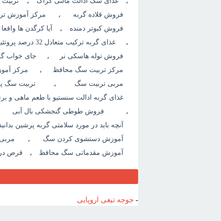
،
غذای سگ ادالت مالتی کراک
،
تربیت
فروش قلاده گربه
،
مرکز آموزش تر
فروش کبوتر دمنده
،
آیا کرگدن ها واقعا 
،
غذای گربه ترکیب متعادل 32 درصد پروتئین و 16 درصد چربی
فروش توله هاسکی نر
،
جای خواب گر
مرکز تربیت سگ محافظ
،
مرکز آمو
مربی تربیت سگ
،
تربیت سگ پ
غذای گربه ادالت سنستیو با طعم ماهی و برن
،
فروش طوطی گنجشکی بال آبی
آنچه باید در مورد سلامتی گربه پرشین بدانید
آموزش دستشوی کردن سگ
،
مربی 
آموزش مقدماتی سگ محافظ
،
قرص درم
-
جوجه تیغی اروپایی