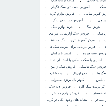
وانات خانگی
،
هزینه تربیت سگ
،
 سگ
،
آموزش مقدماتی سگ نگهبان
،
ش کبوتر شامی
،
فروش لوازم گربه
،
یشمی
،
آموزش دستشوی سگ
،
هوش سگ
،
خرید لوازم سگ
،
رش سگ
،
فروش سگ آپارتمانی غیر مجاز
،
مرکز آموزش تربیت سگ محافظ
،
،
قرص درمانی برای تقویت سگ ها
،
نوس سیه چرده
،
قیمت پامرانیان
،
آشنایی با سگ هاسکی با استاندارد FCI
،
روش سگ هاسکی – فروش سگ ژرمن
،
سگ ها
،
قوچ اوریال
،
پت شاپ
،
 پلیس
،
کبوتر بال برنزی معمولی
،
کز تربیت سگ گارد
،
فروش لانه سگ
،
ه همستر
،
فروش لوازم همستر
،
 مسافر
،
نشانه های وجود انگل در گربه