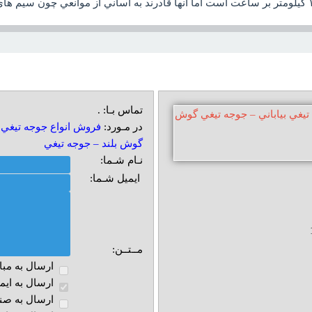
تماس بـا: .
در مـورد:
فروش انواع جوجه تيغي ا
گوش بلند – جوجه تيغي
نـام شـما:
ایمیل شـما:
مــتــن:
ارسال به مبا
ارسال به ايم
ارسال به صند