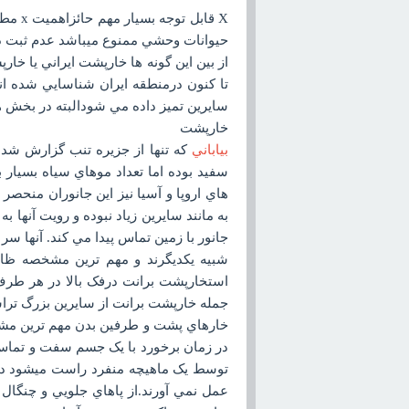
X قاب
حيوانات وحشي ممنوع ميباشد عدم ثبت در
تا کنون درمنطقه ايران شناسايي شده اند
سايرين تميز داده مي شودالبته در بخش ها
خارپشت
بياباني
که تنها از جزيره تنب گزارش شده
سفيد بوده اما تعداد موهاي سياه بسيار 
هاي اروپا و آسيا نيز اين جانوران منحصر
به مانند سايرين زياد نبوده و رويت آنه
جانور با زمين تماس پيدا مي کند. آنها س
شبيه يکديگرند و مهم ترين مشخصه ظاهر
استخارپشت برانت درفک بالا در هر طرف 
جمله خارپشت برانت از سايرين بزرگ تر
خارهاي پشت و طرفين بدن مهم ترين مشخص
در زمان برخورد با يک جسم سفت و تماس
توسط يک ماهيچه منفرد راست ميشود درست
عمل نمي آورند.از پاهاي جلويي و چنگال