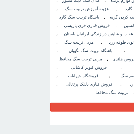
لوازم پرنده
،
غذای سگ لایت سنیور
،
گارد
،
هزینه آموزش تربیت سگ
،
 کردن گربه
،
باشگاه تربیت سگ گارد
نسین
،
فروش قناری فری پاریسی
،
 عقاب و شاهین در زندگی ایرانیان باستان
،
وی طوقه زرد
،
مربی تربیت سگ
،
،
باشگاه تربیت سگ نگهبان
،
وس هلندی
،
مربی تربیت سگ محافظ
،
فروش کبوتر کاشانی
،
م سگ
،
فروشگاه حیوانات
،
د
،
فروش قناری دلقک پرتغالی
،
تربیت سگ محافظ