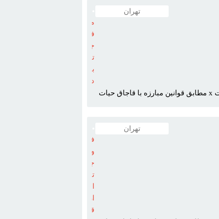
تهران
مرکز
فروش
جوجه
تيغي
بياباني
درتهران
X قابل توجه بسيار مهم حائزاهميت x مطابق قوانين مبارزه با قاجاق حيات
تهران
فروش
ويژه
جوجه
تيغي
اصيل
ارزان
قيمت