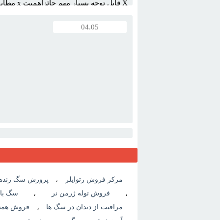
X قابل توجه
وحش حق هيچگونه ...
04.05
✅
قابل توجه بسيار مهم حائزاهميت
✅
مطابق
وحش حق هيچگونه ...
مرکز فروش رتوایلر
،
پرورش سگ زنده 
،
فروش توله ژرمن نر
،
سگ با
مراقبت از دندان در سگ ها
،
فروش همست
X قابل توجه