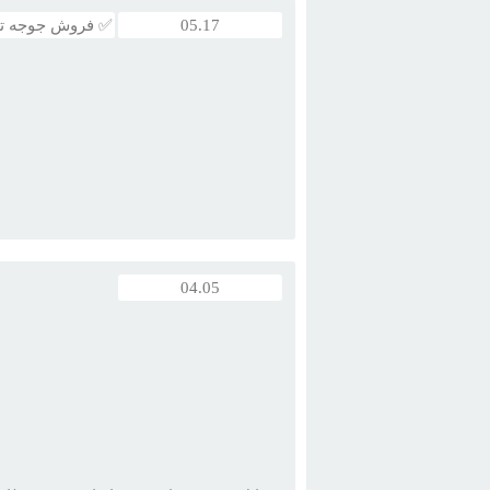
05.17
✅ فروش جوجه ت
04.05