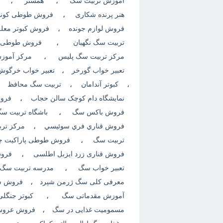
آموزش تربیت سگ
،
همستر
،
وحش حق هيچگونه ...
هنر پرنده شکاری
،
فروش طوطی کونور
فروش لوازم جونده
،
فروش کبوتر معلق
تربیت سگ نگهبان
،
فروش طوطی آم
مرکز تربیت سگ پلیس
،
مرکز آموز
تعبیر خواب گورخر
،
تعبیر خواب خرگوش
،
کبوتر آندامان
،
تربیت سگ محافظ
،
نمایشگاه دام کوچک سالن حجاب
،
فروش
فروش باکس سگ
،
باشگاه تربیت س
فروش قناري فري سوئيسي
،
مرکز ترب
تربیت سگ
،
فروش طوطی پاراکیت چم
فروش قناری زرد ایزبل اطلسی
،
فروش
تعبیر خواب سگ
،
مدرسه تربیت سگ
معرفی کلی سگ ژرمن شپرد
،
فروش سگ
آموزش مقدماتی سگ
،
کبوتر جنگلی
مسمومیت غذایی در سگ
،
فروش عروس 