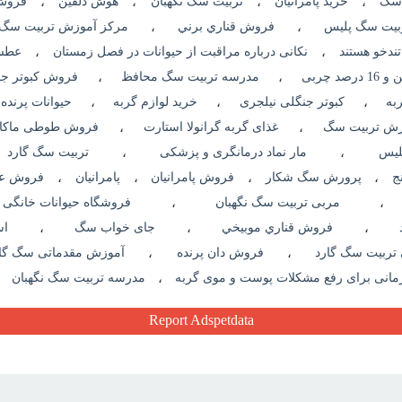
 سگ
،
خرید پامرانیان
،
تربیت سگ نگهبان
،
هوش دلفین
،
فروش 
بیت سگ پلیس
،
فروش قناري برني
،
مرکز آموزش تربیت سگ 
تندخو هستند
،
نکانی درباره مراقبت از حیوانات در فصل زمستان
،
عطسه
،
مدرسه تربیت سگ محافظ
،
فروش کبوتر جا
به
،
کبوتر جنگلی نیلجری
،
خرید لوازم گربه
،
حیوانات پرنده
زش تربیت سگ
،
غذای گربه گرانولا استارت
،
فروش طوطی ماکائ
لیس
،
مار نماد درمانگری و پزشکی
،
تربیت سگ گارد
ج
،
پرورش سگ شکار
،
فروش پامرانیان
،
پامرانیان
،
فروش عر
،
مربی تربیت سگ نگهبان
،
فروشگاه حیوانات خانگی
،
فروش قناري موبيخي
،
جای خواب سگ
،
اس
تربیت سگ گارد
،
فروش دان پرنده
،
آموزش مقدماتی سگ گار
انی برای رفع مشکلات پوست و موی گربه
،
مدرسه تربیت سگ نگهبان
،
Report Adspetdata