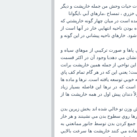
 وفروش حيوانات حيات وحش من جمله خارپشت و ديگر
ري ، تمساح ،مارهاي آبي ،ايگوانا
 است که تاکنون از ايران گزارش شده است در ميان چهار گونه خارپشتي که
ودن ناحيه انتهايي خار در آنها است از
ود. خارهاي ناحيه پيشاني در اين گونه و
 پاها و صورت ترکيبي از موهاي سياه و
ا نشان مي دهدبا وجود آن در اکثر قسمت
ه اين نواحي از جمله همين خارپشت برانت
ت؛ يعني اين که در هر گام تمام کف پاي
 خوبي توسعه يافته است. نرها و ماده ها
ست که در نرها اين فاصله بسيار زياد
ً دندان پيش اول در همه خارپشت ها از
ش وزن تو خالي شده اند بخش زيرين بدن
ها روي سطوح بدن مي نشينند و هر خار
 جمع کردن بدن توسط جانور ممانعتي به
تفاده مي کنند خارپشت ها سرعت بالايي