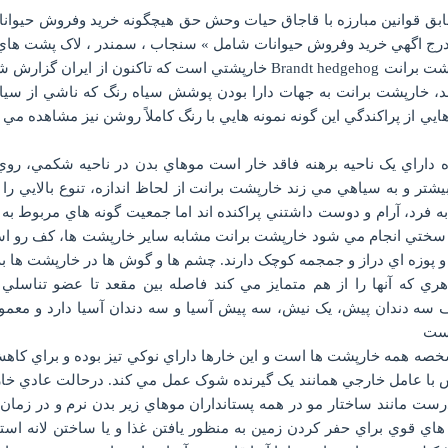
ل توجه بسيار مهم حائزاهميت x مطابق قوانين مبارزه با قاجاق حيات وحش حق هيچگونه خريد
ج اگهي خريد وفروش حيوانات شامل » سنجاب ، سمندر ، لاک پشت هاي خز
از بين اين گونه ها خارپشت ايراني يا خارپشت برانت Brandt hedgehog خارپشتي
، خارپشت برانت به جهات دارا بودن پوشش سياه رنگ که ناشي از سياه ب
يي از پراکندگي اين گونه نمونه هايي با رنگ کاملاً روشن نيز مشاهده مي ش
 داراي يک ناحيه برهنه فاقد خار است موهاي بدن در ناحيه شکمي، روي
بيشتر و به سياهي مي زند خارپشت برانت از لحاظ اندازه، تنوع بالايي ر
 به فرد، آرام و دوست داشتني پراکنده اند اما جمعيت گونه هاي مربوط ب
ا به سختي انجام مي شود خارپشت برانت مشابه ساير خارپشت ها، کف رو اس
ر و پوزه اي دراز و جمجمه کوچک دارند. چشم ها و گوش ها در خارپشت ها به
ي که آنها را از هم متمايز مي کند فاصله بين مقعد تا عضو تناسلي ا
سه دندان پيش، يک نيش، سه پيش آسيا و سه دندان آسيا دارد و معمولا
است
ه همه خارپشت ها است و اين خارها داراي نوکي تيز بوده و براي کاه
 با عامل خارجي همانند يک گيرنده شوک عمل مي کند. درحالت عادي خار
 مانند ساختار مو در همه پستانداران موهاي زير بدن نرم و در زمان
 هاي قوي براي حفر کردن زمين به منظور يافتن غذا و يا ساختن لانه اس