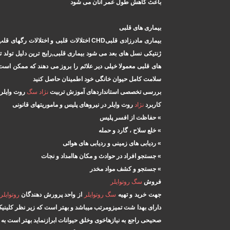
باعث کاهش طول عمر انان می شود
بیماری های قلبی
بیماری مادرزادی قلبیCHD اختلالات قلبی و اختلالات رگهای قلب در بعضی
های قلبی معمولا خیلی دیر علائم را بروز می دهند که ممکن اس
سلامت کامل حیوان خانگی خود اطمینان حاصل کنید
بررسی تخصصی استانداردهای آموزش تربیت
نژاد
سگ
روت وایلر
کاربرد
نژاد
روت وایلر در نیروهای پلیس و ماموریتهای قانونی
» حفاظت از افسر پلیس
» خلع سلاح ، گارد و حمله
» ردیابی های زمینی و ردیابی های هوائی
» جستجو افراد در حوادث و مکان هاامداد و نجات
» جستجو و کشف مواد مخدر
فروش
سگ
روتوایلر
جهت خرید و تهیه
سگ
روتوایلر
از واحد پرورش دهندگان
روتوایلر
دارای بهدا شت تمیزومرتب میباشد و بهتر است که زیر نظر کلین
صحیحی راجع به نیازهاخوی وخلق حیوانات ابرازنماید بهتر است به