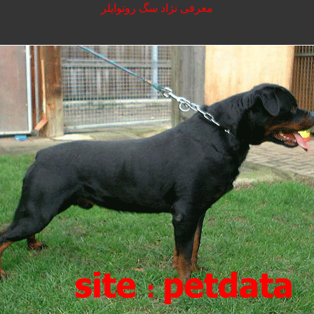
معرفی نژاد سگ روتوایلر