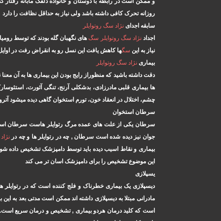
و ممکن است در رابطه با دوستان و خانواده دلقک مآبانه رفتار 
روزانه تحرک کافی داشته باشد ولی نیاز به حداقل نظافت را دارد
سابقه اجدای
نژاد
سگ
روتوایلر
اجداد
نژاد
سگ
روتوایلر
سگ
های نگهبان گله بودند که توسط رومیان
نیاز به این
سگ
ها کاهش یافت این نسل رو به انقراض رفت در اوایل دهه اول قرن 20 یک کِلاب تازه 
بیماری
نژاد
سگ
روتوایلر
دقت داشته باشید که منظوراز رایج بودن این بیماری ها به آن معنا
ها بیماری قلبی مادرزادی، بدشکلی آرنج، تنگی آئورت، استئوسا
چشم، اختلال در انعقاد خون، تورم استخوان گاهی دیده میشود آ
سرطان استخوان
سرطان یکی از علت های عمده مرگ رتوایلر هاست سرطان استخوا
جوان نیز دیده شده است سرطان , چه در رتوایلر ها و چه در
نژاد
ه
بیماری و نقاط اسیب دیده باید توسط دامپزشک تشخیص داده شون
این موضوع تشخیص را برای دامپزشک اسان تر می کند
یسپلازی
دیسپلازی یک بیماری خطرناک و فلج کننده است که در رتوایلر ها
مادرانی مبتلا به دیسپلازی داشته اند ممکن است مدتی بعد به این 
است که کلید درمان هردو بیماری , تشخیص و درمان سریع است.