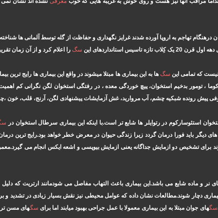
کنداما مراقب آنها نیز هست و روی خوش به غریبه هایی که خوب
معرفی
نشده اند نشان نمی د
 درهنگام تهاجم به اروپا آورده شدند غرایز نگهداری و حفاظت از گله توسط آلمانی ها شناخت
تاسیس استانداردهای این
سگ
را اعلام کرد و از آن زمان تقر
 نیست که تمامی این
سگ
ها به این بیماری ها مبتلا میشوند در واقع این بیماری ها رایج ترین بی
رکوما ، تومور بدخیم استخوان، پیچ خوردگی معده ، در رفتگی استخوان لگن نگرانی کم اهم
تروفی پیش رونده شبکیه چشم، آب مروارید، غش آزمایشات پیشنهادی لگن، آرنج، قلب، خون ،
ن استئوسارکوم در رتوایلر ها شایع تر است.با اینکه این بیماری سرطال استخوان در
سگ
ای دیگر باید فورا درمان گردد زیرا زندگی حیوان در معرض خطر خواهد بود.رایج ترین در
د برای تشخیص دو ازمایش جداگانه یعنی ازمایش بیوپسی و اشعه ایکس انجام می گیرد.معمو
ی نر و ماده شایع می باشد.این بیماری باعث التهاب مفاصل می شودمانند ارتریت که دلیل بر
بیماری دچار شوند.مطالعات نشان داده که عوامل محیطی نیز نقش بسیار زیادی در تشدید و بروز 
سگ
های جوان مبتلا به این بیماری معمولا با عمل جراحی بهبود میابند اما برای
سگ
های مسن تر ب