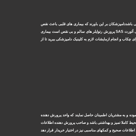
می باشددامپزشکان بر این باورند که بیماری های قلبی باعث نقص
ژنتیکی نسل های بعد می شود بیماری قلبی,رایج ترین دلیل تولد توله ها توله های رتوایلربا نقص ژنتیکی یا بیماری SAS استپ تنها راه برای کاهش بیماری تنگی آئورت SAS پرورش رتوایلر های سالم و بی نقص است بیماری
ای چکاب و انجام ازمایشات لازم به کلینیک دامپزشکی ببرید تا از
وده و به مشتریان اطمینان حاصل نمایند که واحد پرورش دهنده
حیط کاملا تمیز و بهداشتی باشد و صاحب پرورش دهنده اطلاعات
اطلاعات صحیح و کمکهای مناسبی نیز در اختیار خریدار قرار دهد