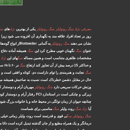
معرفی
نژاد
سگ
روتوایلر
سگ
روتوایلر
یکی از بهترین
نژاد
های
سگ
روز بر تعداد افراد علاقه مند به نگهداری آن افزوده می شود زیرا
نشان می دهند
سگ
روتوایلر
به آلمانی Rottweilerاز انواع گونه‌های
عنوان
سگ
نگهبان خوبی مطرح کرد این
سگ
همیشه آماده دفاع 
مشخصات ظاهری متناسب است و همین مساله
سگ
های این
نژاد
ر
و حداکثر 15 درصد بیش از آن تجاوز کند ارتفاع
سگ
نر ۶۰ تا ۶۸ سانتی مترو ارتفاع
سگ
نجابت و هنرمندی را توام داراست دم، کوتاه و افقی است و 
حال در مقابل دشمن خطرناک است نسبت به صاحبش همیشه مهربان 
وزنش حرکات سریعی دارد
سگ
روتوایلر
مهربان آرام و دوستدار 
زیرکی و چابکی است در استاندارد FCI رفتار آرام و دوستدار کودکان به عنوان خلق و خوی
چنانچه حیوان از زمان تولگی در محیط خانه و با خانواده بزرگ شو
آیا
نژاد
سگ
روت وایلر
سگ
مناسبی برای شماست
سگ
روتوایلر
سگ
ی قوی و قدرتمند است روت وایلر زمانی خیلی خ
درمانگر و یک همراه مطیع و از جان گذشته تبدیل کرده است ذات