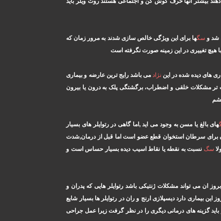
هند بیشتر آنها حرف گوش کن و اجتماعی هستند روت ویلر باید
ه شد و
سگ
ها برای این ویژگی خالص سازی شدند به مرور زمان که
یبا هیچ تغییری در این زمینه صورت نگرفته است
ماری های دیده شده در این
نژاد
می باشد رایج ترین عارضه و بیماری
یت تر مشکلات خلقی و اضطراب، برگشتگى پلک به درون یا بیرون
چشم
های بالغ یا مسن به وجود می اید ,اما گاهی در رتوایلر های بسیار
مان برای سرطان استخوان قطع عضو است اما قبل از درمان,شدت
لا
سگ
نسبت به نقطه یا نقاط اسیب دیده بسیار حساس است و
وز ان می تواند مشکلات ژنتیکی باشد رتوایلر هایی که پدران و
این بیماری دارد دیسپلازی ارنج و ران در رتوایلر ها بسیار شایع
اید گزینه های درمانی دیگری را در نظر گرفت زیرا عمل جراحی