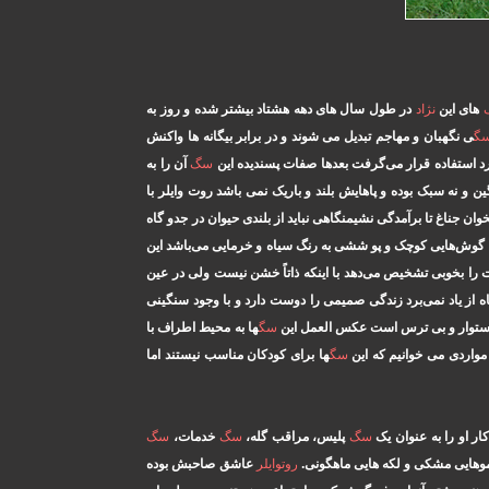
های این
نژاد
در طول سال های دهه هشتاد بیشتر شده و روز به
گ
ی نگهبان و مهاجم تبدیل می شوند و در برابر بیگانه ها واکنش
 استفاده قرار می‌گرفت بعدها صفات پسندیده این
سگ
آن را به
ن و نه سبک بوده و پاهایش بلند و باریک نمی باشد روت وایلر با
ان جناغ تا برآمدگی نشیمنگاهی نباید از بلندی حیوان در جدو گاه
گوش‌هایی کوچک و پو ششی به رنگ سیاه و خرمایی می‌باشد این
را بخوبی تشخیص می‌دهد با اینکه ذاتاً خشن نیست ولی در عین
ز یاد نمی‌برد زندگی صمیمی را دوست دارد و با وجود سنگینی
ه استوار و بی ترس است عکس العمل این
سگ
ها به محیط اطراف با
مواردی می خوانیم که این
سگ
ها برای کودکان مناسب نیستند اما
ر او را به عنوان یک
سگ
پلیس، مراقب گله،
سگ
خدمات،
سگ
وهایی مشکی و لکه هایی ماهگونی.
روتوایلر
عاشق صاحبش بوده