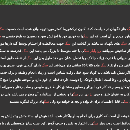
های نگهبان در دنیاست که تا کنون درکشورما کمتر مورد توجه واقع شده است جمعیت
سگ
 باور مردم بر آن است که این
سگ
ها به خودی خود با افزایش سن و رسیدن به بلوغ جنسی به
س
سگ
های نگهبان می‌باشد در گذشته این
سگ
جهت محافظت از احشام توسط گله دارها مورد
از صاحبش می‌باشد
روتوایلر
سگ
ی با جثه متوسط تا بزرگ می باشد این
سگ
قدرتمند نه سنگی
ا حیوانی با قدرت زیاد ، چالاک و با تحمل نشان می دهد طول بدن این
سگ
از نقطه جلوی استخو
سگ
ماده ۵۵ تا ۶۵ سانتی متر می‌باشد این
سگ
دارای گردنی قوی، سری پهن، 
اگر دمش بلند باشد باید کوتاه شود خیلی وقت شناس است و زمان انجام وظیفه و ترک خدمت 
و باوفا است اطفال کوچک را دوست داردحافظه ای قوی دارد و آموخته هایش را هیچ گاه ا
کودکان بسیار فداکار فرمانبردار و مطیع و مشتاق کار ظاهری طبیعی و ساده رفتار جسوران
نژاد
ی این
سگ
ها و بخشی از استاندارد آن مطرح می باشد ولی در 
د
سگ
ی قابل اطمینان برای خانواده و بچه ها خواهد بود ولی
سگ
های بزرگ اینگونه نیستند
وشحال است که کاری برای انجام به او واگذار شده باشد هوش او استقامتش و تمایلش به کا
ا محافظ است روت ویلر
سگ
ی با اعتماد به نفس و حرف گوش کن است سایز متوسطی دارد با م