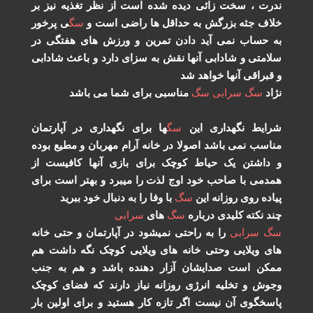
رت ، سخت زائی دیده شده است از نظر تغذیه نیز بر
اف جثه بزرگش به حداقل ها راضی است و
سگ
ی پرخور
 حساب نمی آید دادن تمرین و ورزش های هفتگی در
امتی و شادابی آنها نقش به سزای دارد و باعث شادابی
قبراقی آنها خواهد شد
اد
سگ
سرابی
سگ
مناسبی برای شما می باشد
ایط نگهداری این
سگ
ها برای نگهداری در آپارتمان
اسب نمی باشد اصولا در خانه آرام مهربان و مطیع بوده
داشتن یک حیاط کوچک برای بازی آنها کافیست از
دمی با صاحب خود اوج لذت را میبرد و بهتر است برای
اده روی روزانه این
سگ
با وفا را به دنبال خود ببرید
د نکته کلیدی درباره
سگ
های
سرابی
گ
سرابی
را به راحتی نمیشود در آپارتمان و حتی خانه
ی ویلایی وحتی خانه های ویلایی کوچک نگه داشت هم
کن است صدایشان آزار دهنده باشد و هم به جنب
وش و تخلیه انرژی روزانه نیاز دارند که فضای کوچک
سخگوی آن نیست اگر تازه کار هستید و برای اولین بار