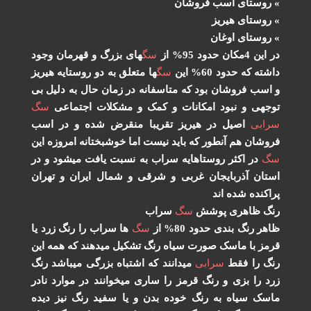
روستای اسب فروشان
روستای هیریز
روستای اوغان
 4مکان حدود 95% از
سگ
های بزرگ و قهرمان وجود
شته که حدود 60% این
سگ
ها متعلق به دو روستایه هیریز
اسب فروشان بود که متاسفانه در زمان حال به دلیل بی
جهی و نبود امکانات و کمک و مشکلات اجتماعی
سگ
ابی
اصیل در هیریز تقریبا منقرض شده و در اسب
وشان هم آنطور که باید نیست اما خوشبختانه امروزه این
گ
در اکثر روستاهایه سراب به نسبت یافت میشود و در
تان آذربایجان غربی و شرقی و شمال ایران و تهران
اکنده شده اند
گ ظاهری پوشش
سگ
سراب
هر رنگ بندی حدود 80% از
سگ
ها سراب را رنگ زرد یا
مز با ماسک صورت سیاه رنگ تشکیل میدهند که همه این
گ را فقط
سرابی
میدانند که اشتباه بزرگی میباشد رنگ
د را بزی و رنگ قرمز را ساری میخوانند در موارد نادر
سک سیاه به رنگ خوده بدن و یا سفید رنگ نیز دیده