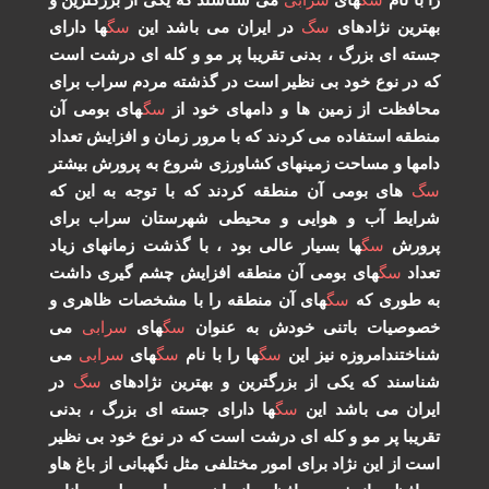
 با نام
سگ
های
سرابی
می شناسند که یکی از بزرگترین و
ترین نژادهای
سگ
در ایران می باشد این
سگ
ها دارای
ته ای بزرگ ، بدنی تقریبا پر مو و کله ای درشت است
 در نوع خود بی نظیر است در گذشته مردم سراب برای
افظت از زمین ها و دامهای خود از
سگ
های بومی آن
طقه استفاده می کردند که با مرور زمان و افزایش تعداد
مها و مساحت زمینهای کشاورزی شروع به پرورش بیشتر
گ
های بومی آن منطقه کردند که با توجه به این که
ایط آب و هوایی و محیطی شهرستان سراب برای
رورش
سگ
ها بسیار عالی بود ، با گذشت زمانهای زیاد
داد
سگ
های بومی آن منطقه افزایش چشم گیری داشت
 طوری که
سگ
های آن منطقه را با مشخصات ظاهری و
وصیات باتنی خودش به عنوان
سگ
های
سرابی
می
اختندامروزه نیز این
سگ
ها را با نام
سگ
های
سرابی
می
اسند که یکی از بزرگترین و بهترین نژادهای
سگ
در
ران می باشد این
سگ
ها دارای جسته ای بزرگ ، بدنی
ریبا پر مو و کله ای درشت است که در نوع خود بی نظیر
ت از این نژاد برای امور مختلفی مثل نگهبانی از باغ هاو