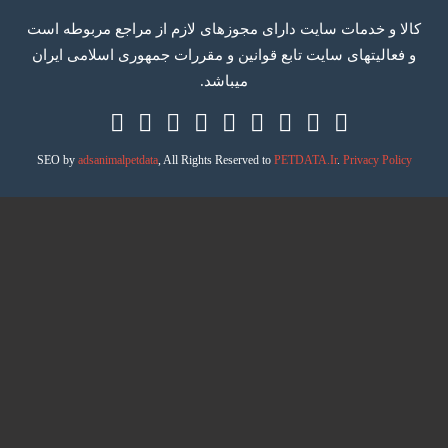
 و خدمات سایت دارای مجوزهای لازم از مراجع مربوطه است
اليتهای سايت تابع قوانين و مقررات جمهوری اسلامی ايران
میباشد.
Telegram
RSS
Twitter
Google
Facebook
Instagram
Linkedin
Youtube
Aparat
Plus
SEO by
adsanimalpetdata
, All Rights Reserved to
PETDATA.Ir
.
Privacy Po