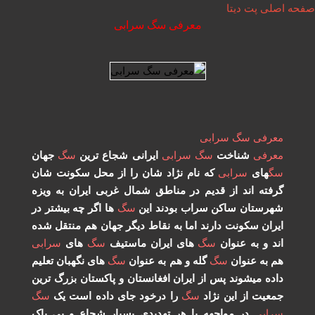
ی پت دیتا
معرفی سگ سرابی
رفی
سگ
سرابی
رفی
شناخت
سگ
سرابی
ایرانی شجاع ترین
سگ
جهان
گ
های
سرابی
که نام نژاد شان را از محل سکونت شان
فته اند از قدیم در مناطق شمال غربی ایران به ویزه
رستان ساکن سراب بودند این
سگ
ها اگر چه بیشتر در
ران سکونت دارند اما به نقاط دیگر جهان هم منتقل شده
د و به عنوان
سگ
های ایران ماستیف
سگ
های
سرابی
 به عنوان
سگ
گله و هم به عنوان
سگ
های نگهبان تعلیم
ده میشوند پس از ایران افغانستان و پاکستان بزرگ ترین
عیت از این نژاد
سگ
را درخود جای داده است یک
سگ
ابی
در مواجهه با هر تهدیدی بسیار شجاع و بی باک