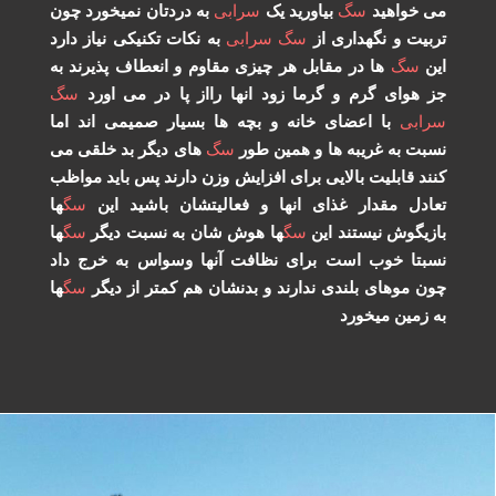
 خواهید
سگ
بیاورید یک
سرابی
به دردتان نمیخورد چون
بیت و نگهداری از
سگ
سرابی
به نکات تکنیکی نیاز دارد
ن
سگ
ها در مقابل هر چیزی مقاوم و انعطاف پذیرند به
 هوای گرم و گرما زود انها رااز پا در می اورد
سگ
ابی
با اعضای خانه و بچه ها بسیار صمیمی اند اما
بت به غریبه ها و همین طور
سگ
های دیگر بد خلقی می
ند قابلیت بالایی برای افزایش وزن دارند پس باید مواظب
ادل مقدار غذای انها و فعالیتشان باشید این
سگ
ها
زیگوش نیستند این
سگ
ها هوش شان به نسبت دیگر
سگ
ها
بتا خوب است برای نظافت آنها وسواس به خرج داد
ن موهای بلندی ندارند و بدنشان هم کمتر از دیگر
سگ
ها
 زمین میخورد