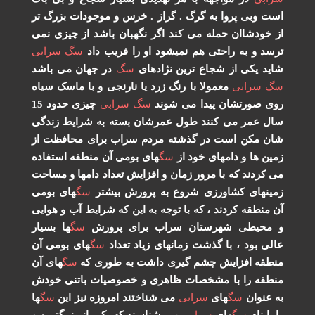
ت وبی پروا به گرگ . گراز . خرس و موجودات بزرگ تر
 خودشاان حمله می کند اگر نگهبان باشد از چیزی نمی
سد و به راحتی هم نمیشود او را فریب داد
سگ
سرابی
ید یکی از شجاع ترین نژادهای
سگ
در جهان می باشد
گ
سرابی
معمولا با رنگ زرد یا نارنجی و با ماسک سیاه
ی صورتشان پیدا می شوند
سگ
سرابی
چیزی حدود 15
ل عمر می کنند طول عمرشان بسته به شرایط زندگی
ن مکن است در گذشته مردم سراب برای محافظت از
ین ها و دامهای خود از
سگ
های بومی آن منطقه استفاده
 کردند که با مرور زمان و افزایش تعداد دامها و مساحت
ینهای کشاورزی شروع به پرورش بیشتر
سگ
های بومی
 منطقه کردند ، که با توجه به این که شرایط آب و هوایی
محیطی شهرستان سراب برای پرورش
سگ
ها بسیار
لی بود ، با گذشت زمانهای زیاد تعداد
سگ
های بومی آن
طقه افزایش چشم گیری داشت به طوری که
سگ
های آن
طقه را با مشخصات ظاهری و خصوصیات باتنی خودش
 عنوان
سگ
های
سرابی
می شناختند امروزه نیز این
سگ
ها