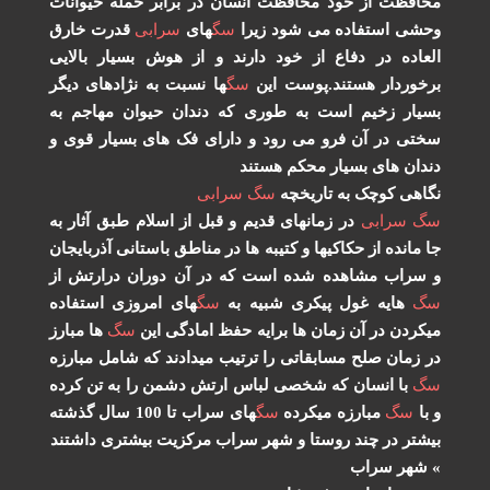
افظت از خود محافظت انسان در برابر حمله حیوانات
شی استفاده می شود زیرا
سگ
های
سرابی
قدرت خارق
عاده در دفاع از خود دارند و از هوش بسیار بالایی
خوردار هستند.پوست این
سگ
ها نسبت به نژادهای دیگر
یار زخیم است به طوری که دندان حیوان مهاجم به
تی در آن فرو می رود و دارای فک های بسیار قوی و
دان های بسیار محکم هستند
اهی کوچک به تاریخچه
سگ
سرابی
گ
سرابی
در زمانهای قدیم و قبل از اسلام طبق آثار به
 مانده از حکاکیها و کتیبه ها در مناطق باستانی آذربایجان
سراب مشاهده شده است که در آن دوران درارتش از
گ
هایه غول پیکری شبیه به
سگ
های امروزی استفاده
کردن در آن زمان ها برایه حفظ امادگی این
سگ
ها مبارز
 زمان صلح مسابقاتی را ترتیب میدادند که شامل مبارزه
گ
با انسان که شخصی لباس ارتش دشمن را به تن کرده
با
سگ
مبارزه میکرده
سگ
های سراب تا 100 سال گذشته
شتر در چند روستا و شهر سراب مرکزیت بیشتری داشتند
شهر سراب