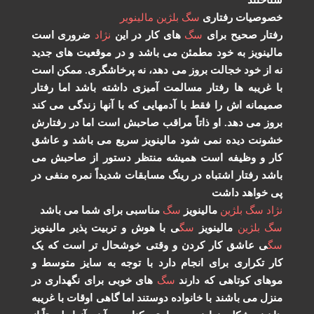
شناختند
خصوصیات رفتاری
سگ
بلژین
مالینویر
رفتار صحیح برای
سگ
های کار در این
نژاد
ضروری است
مالینویز به خود مطمئن می باشد و در موقعیت های جدید
نه از خود خجالت بروز می دهد، نه پرخاشگری. ممکن است
با غریبه ها رفتار مسالمت آمیزی داشته باشد اما رفتار
صمیمانه اش را فقط با آدمهایی که با آنها زندگی می کند
بروز می دهد. او ذاتاً مراقب صاحبش است اما در رفتارش
خشونت دیده نمی شود مالینویز سریع می باشد و عاشق
کار و وظیفه است همیشه منتظر دستور از صاحبش می
باشد رفتار اشتباه در رینگ مسابقات شدیداً نمره منفی در
پی خواهد داشت
نژاد
سگ
بلژین
مالینویز
سگ
مناسبی برای شما می باشد
سگ
بلژین
مالینویز
سگ
ی با هوش و تربیت پذیر مالینویز
سگ
ی عاشق کار کردن و وقتی خوشحال تر است که یک
کار تکراری برای انجام دارد با توجه به سایز متوسط و
موهای کوتاهی که دارند
سگ
های خوبی برای نگهداری در
منزل می باشند با خانواده دوستند اما گاهی اوقات با غریبه