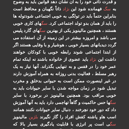
و قدرت ذاتی خود را به آن نشان دهد قوانین باید به وضوح
به
سگ
فهمانده شود این
نژاد
ذاتاً نگهبان و محافظ است
بنابراین حتماً باید در تولگی به خوبی اجتماعی شودتوله ها
را باید از همان بدو تولد اجتماعی کرد.
سگ
های کاری خوبی
هستند ، همچنین مالینویز یکی از بهترین
سگ
های گارد پلیس
می باشد و امروزه بیشتر در این زمینه از آن استفاده می
گردد دیدبانهای بسیار خوبی ، هوشیار و با وفایی هستند اگر
از ابتدا اجتماعی شوند رابطه خوبی با کودکان خواهند
داشت این
نژاد
باید عضوی از خانواده باشند نه اینکه تمام
عمر خود را در قفس و به تنهایی بگذراند. آنها نیاز به یک
رهبر مسلط ، فعالیت بدنی روزانه به همراه آموزش دارند
در غیر اینصورت ممکن است به حیوانی بدخلق و مخرب
تبدیل شود در زمان مواجه شدن با سایر حیوانات باید به
خوبی مراقب بود. همچنین مالینویز در برخورد با سایر
سگ
ها حس حاکمیت و گاهاً تهاجمی دارد باید به آنها آموزش
داد که دور خود نچرخند ، دنبال سایر حیوانات نکنند همانند
اسب هاو پاشنه کفش افراد را گاز نگیرند
بلژین
مالینویز
سگ
ی است پر انرژی با قابلیت یادگیری بسیار بالا که