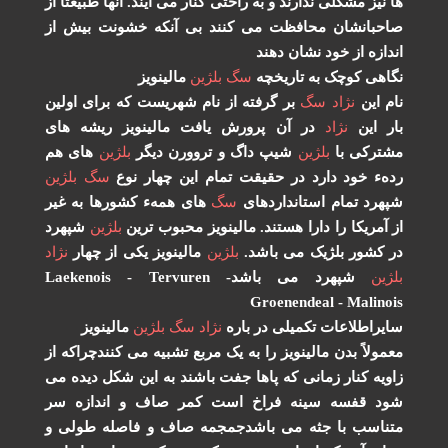
ها نیز مشکلی ندارند و به راحتی کنار می آیند. آنها طبیعتاً از
صاحبانشان محافظت می کنند بی آنکه خشونت بیش از
اندازه از خود نشان دهند
نگاهی کوچک به تاریخچه
سگ
بلژین
مالینویز
نام این
نژاد
سگ
بر گرفته از نام شهریست که برای اولین
بار این
نژاد
در آن پرورش یافت مالینویز ریشه های
مشترکی با
بلژین
شیپ داگ و تروورن دیگر
بلژین
های هم
ردهء خود دارد در حقیقت تمام این چهار نوع
سگ
بلژین
شپهرد تمام استانداردهای
سگ
های همهء کشورها به غیر
از آمریکا را دارا هستند. مالینویز محبوب ترین
بلژین
شپهرد
در کشور بلژیک می باشد.
بلژین
مالینویز یکی از چهار
نژاد
بلژین
شپهرد می باشدLaekenois - Tervuren -
Groenendeal - Malinois
سایراطلاعات تکمیلی در باره
نژاد
سگ
بلژین
مالینویز
معمولاً بدن مالینویز را به یک مربع تشبیه می کنندچراکه از
زاویه کنار زمانی که پاها جفت باشند به این شکل دیده می
شود قفسه سینه فراخ است کمر صاف و اندازه سر
متناسب با جثه می باشدجمجمه صاف و فاصله طولی و