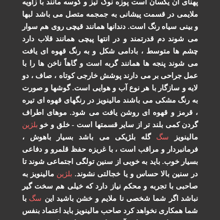
پهنای آن یکسان است پوزه نوک تیز و کوسه مانند با زاویه
ملایمی در قسمت پیشانی به جمجمه متصل می باشد لبها
و بینی سیاه رنگ است. دندانها همانند قیچی روی هم سوار
می شوند دم قدرتمند و در انتها پیچی همانند قلاب دارد
چشم ها متوسط ، بادامی شکل و به رنگ قهوه ای یافت
می شوند پنجه ها همانند گربه است و گاهاً ناخن ها را با
عمل جراحی بر می دارند پوشش خارجی کوتاه ، صاف ، دو
لایه و سازگار با هر نوع آب و هوایی است. گوشها و صورت
به رنگ مشکی می باشند مالینویز در رنگهای قهوه ای تیره
، قرمز و قهوه ای روشن یافت می شود. موهای اطراف
گردن کمی بلند تر از سایر قسمتها است - خلق و خو
بلژین
مالینویز
سگ
گله بلژیکی می باشد بسیار باهوش ،
فرمانبردار و مراقب است ، با غریزه حفظ قلمرو و دفاعی
بسیار خوب. باید به خوبی از سنین تولگی اجتماعی شوند تا
در سنین بالا حساس و یا خجالتی نشوند.
بلژین
مالینویز به
صاحبی با تجربه و محکم نیاز دارد که خیلی هم سخت گیر
نباشد اگر شما شخصی نا ملایم و خشن باشید این
سگ
با
شما همکاری نخواهد کرد صاحب مالینویز باید اعتماد بنفس