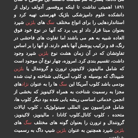
۱۸۹۱ اهمیتی نداشت تا اینکه پروفسور آدولف رئول از
دانشکده علوم دامپزشکی بلژیک فهرستی تهیه کرد و
استانداردهایی را برای انواع مختلف
سگ
های
بلژین
شپرد
بعنوان مبنا قرار داد او پی برد که آنها در نوع خود فوق
العاده شبیه به هم می باشند اما تفاوت های فاحشی در
رنگ، قد و ترکیب پوشش آنها باهم دارند. او آنها را بر اساس
تفاوتشان که در آن زمان هشت نوع
بلژین
شپرد وجود
داشت، تقسیم بندی کرد. امروزه، چهار نوع آن موجود است
که شامل مالینویز، لاکینویز، ترورن و گرونندال یا
بلژین
شیپداگ که بوسیله ی کلوب آمریکایی شناخته و ثبت شده
بودمی باشد کلوب آمریکا این
سگ
ها را به عنوان
نژاد
های
مجزا به رسمیت شناخت به همراه لاکینویز که بخشی از
انجمن خدماتی اساسی ریشه یابی شده بود دیگر کلوب ها،
شامل فدراسیون بین المللی سینولوژیک ، کلوب ایالات
متحده ، کلوب کانال.کلوب کانادا ، مالینویز، لاکینویز،
گرونندال و ترورن را بعنوان گونه های مختلف
سگ
های
بلژین
شپرد همچنین به عنوان
بلژین
شیپ داگ به رسمیت