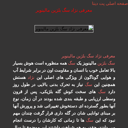
صفحه اصلی پت دیتا
معرفی نژاد سگ بلژین مالینویر
معرفی
نژاد
سگ
بلژین
مالینویر
سگ
بلژین
مالینویز یک
سگ
همه منظوره است هوش بسیار
بالا تعامل خوب با انسان و مقاومت اون در برابر شرایط آب
و هوایی گوناگون از ویژگی های اصلی این
نژاد
هستش
همچنین این
سگ
نیاز به تحرک بدنی بالایی در طول روز
دارد
سگ
های سخت کوش گله بلژیکی، پس از قرون
وسطی ارزیابی و طبقه بندی شده بودند در آن زمان، نوع
آنها بطور گسترده ای دستخوش تغییراتی شد و پرورش آنها
بر مبنای توانایی شان در گله داری قرار گرفت چندان مهم
نبود که این
سگ
ها تا زمانی که کارشان را درست انجام
می دادند، چقدر به هم شباهت داشتند این موضوع تا سال