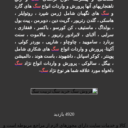
ناهنجاریهای آنها پرورش و واردات انواع
سگ
های گارد
و
سگ
های نگهبان شامل ژرمن شپرد ، روتوایلر ،
هاسکی ، گلدن رتریور ، گریت دین ، دوبرمن ، پیت بول
، بولداگ ، ماستیف ، کن کورسو ، باکسر ، قفقازی ،
سرابی ، آلابای ، لابرادور رتریور ، مالاموت ، سنت
برنارد ، سامویید ، چاوچاو ، شارپی ، بوردر کولی ،
آکیتا- پرورش و واردات انواع
سگ
های شکاری شامل
پوینتر ، کوکر اسپانل ، داشهوند ، باست هوند ، دالمیشن
، بیگل ، سالوکی - پرورش و واردات انواع نژاد
سگ
دلخواه مورد علاقه شما هر نوع نژاد
سگ
-
4920 بازدید
كالا و خدمات سایت دارای مجوزهای لازم از مراجع مربوطه است و