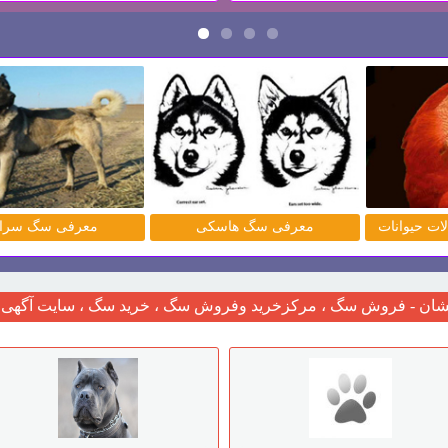
معرفی نژاد سگ بلژین مالینویر
مطالب حیوانات مقالات حیوانات
خانگی
شان - فروش سگ ، مرکزخرید وفروش سگ ، خرید سگ ، سایت آگهی ح