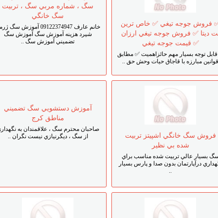
سگ ، شماره مربي سگ ، تربيت
سگ خانگي
 فروش جوجه تيغي ✅ خاص ترين
خانم عارف 09122374947 آموزش سگ ژ
ت ديتا ✅ فروش جوجه تيغي ارزان
شپرد هزينه آموزش سگ آموزش سگ
تضميني آموزش سگ ..
✅ قيمت جوجه تيغي
ابل توجه بسيار مهم حائزاهميت ✅ مطابق
وانين مبارزه با قاجاق حيات وحش حق ..
آموزش دستشويي سگ تضميني
مناطق کرج
صاحبان محترم سگ ، علاقمندان به نگهدار
فروش سگ خانگي اشپيتز تربيت
از سگ ، ديگرنيازي نيست نگران ..
شده بي نظير
گ بسيار عالي تربيت شده مناسب براي
هداري درآپارتمان بدون صدا و پارس بسيار
..