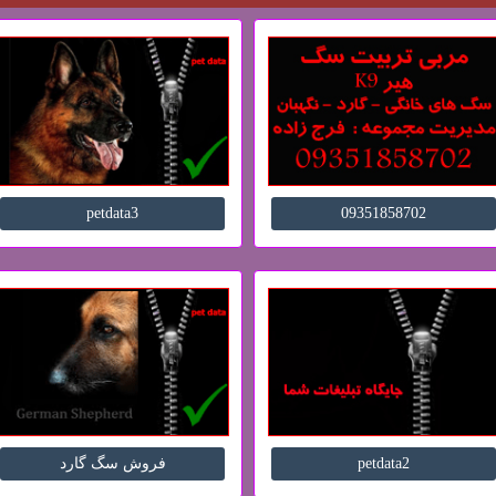
petdata3
09351858702
petdata2
فروش سگ گارد