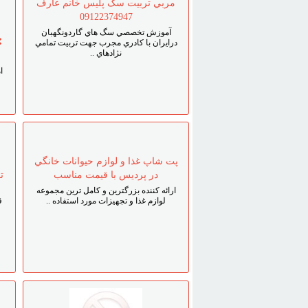
مربي تربيت سگ پليس خانم عارف
09122374947
آموزش تخصصي سگ هاي گاردونگهبان
❌
درايران با کادري مجرب جهت تربيت تمامي
نژادهاي ..
ا
پت شاپ غذا و لوازم حيوانات خانگي
در پرديس با قيمت مناسب
ت
ارائه کننده بزرگترين و کامل ترين مجموعه
لوازم غذا و تجهيزات مورد استفاده ..
ق