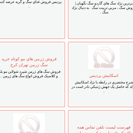
پرديس فروش غذاي سگ و گربه عرضه کنند
برترين نژاد سگ هاي گاردو سگ نگهبان |
..
وش سگ ، مربي تربيت سگ به دنبال نژاد
سگ ..
فروش ژرمن هاي مو کوتاه خريد
سگ ژرمن تهران کرج
فروش سگ هاي ژرمن شپرد شولاين مو بلن
اسکاتيش پرديس
و کلاسيک فروش انواع سگ هاي ژرمن ..
رح مختصري در رابطه با نژاد اسکاتيش
لد که حاصل يک جهش ژنتيکي نادر است در
..
فهرست ليست تلفن تماس همه