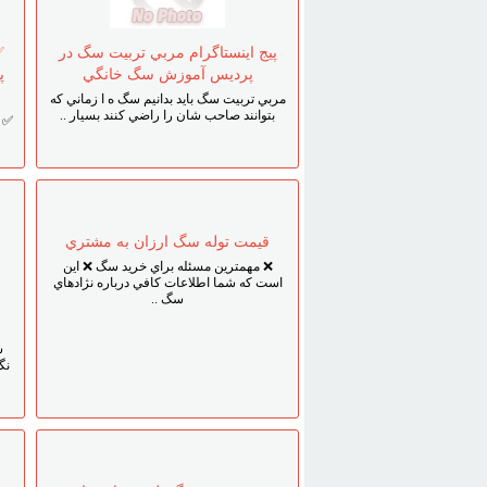
پيج اينستاگرام مربي تربيت سگ در
✅
پرديس آموزش سگ خانگي
پ
مربي تربيت سگ بايد بدانيم سگ ه ا زماني که
بتوانند صاحب شان را راضي کنند بسيار ..
✅ ق
ق
قيمت توله سگ ارزان به مشتري
❌ مهمترين مسئله براي خريد سگ ❌ اين
است که شما اطلاعات کافي درباره نژادهاي
سگ ..
س
نگ