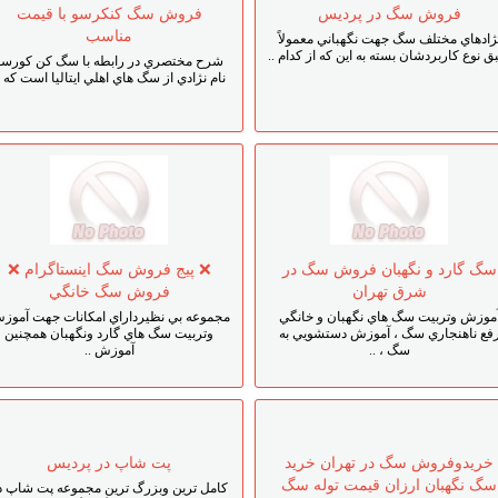
فروش سگ در پرديس
فروش سگ کنکرسو با قيمت
مناسب
ژادهاي مختلف سگ جهت نگهباني معمولاً
 نوع کاربردشان بسته به اين که از کدام ..
شرح مختصري در رابطه با سگ کن کورسو
نام نژادي از سگ ‌هاي اهلي ايتاليا است که .
سگ گارد و نگهبان فروش سگ در
❌ پيج فروش سگ اينستاگرام ❌
شرق تهران
فروش سگ خانگي
موزش وتربيت سگ هاي نگهبان و خانگي
مجموعه بي نظيرداراي امکانات جهت آموز
فع ناهنجاري سگ ، آموزش دستشويي به
وتربيت سگ هاي گارد ونگهبان همچنين
سگ ، ..
آموزش ..
خريدوفروش سگ در تهران خريد
پت شاپ در پرديس
سگ نگهبان ارزان قيمت توله سگ
کامل ترين وبزرگ ترين مجموعه پت شاپ د