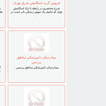
فروش گربه اسکاتيش شرق تهران
شرح مختصري در رابطه با نژاد اسکاتيش
ن
فولد که حاصل يک جهش ژنتيکي نادر است در
طبق
..
بيمارستان دامپزشکي مناطق
پرديس
بيمارستان دامپزشکي مناطق پرديس ..
آ
ر