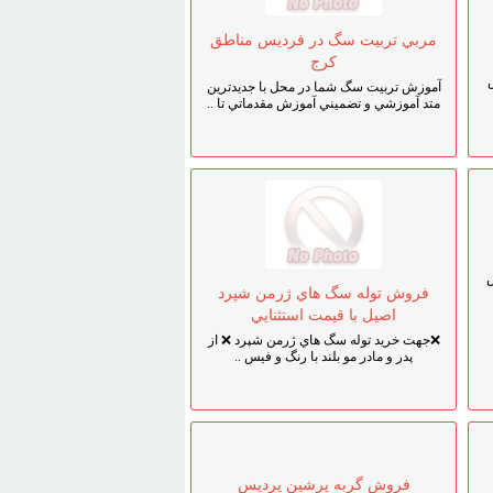
مربي تربيت سگ در فرديس مناطق
کرج
آموزش تربيت سگ شما در محل با جديدترين
متد آموزشي و تضميني آموزش مقدماتي تا ..
فروش توله سگ هاي ژرمن شپرد
اصيل با قيمت استثنايي
❌جهت خريد توله سگ هاي ژرمن شپرد ❌ از
پدر و مادر مو بلند با رنگ و فيس ..
فروش گربه پرشين پرديس