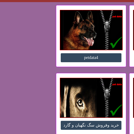
petdata4
خرید وفروش سگ نگهبان و گارد