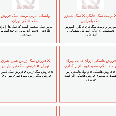
 تربيت سگ خانگي ❌ سگ شيتزو
واتساپ مربي تربيت سگ فروش
سگ پامرانين
سگ خانگي تهران
موزش و تربيت سگ هاي خانگي ، اموزش
مربي سگ شخصي است که سگ ها را براي
دستشويي به سگ ، آموزش مقدماتي ،
اطاعت از دستورات مربي ان خود آموزش
اموزش ..
مي‌دهد ..
فروش هاسکي ارزان قيمت تهران
❌ فروش سگ ژرمن شپرد شرق
وله هاسکي سفيد قهوه اي واگذاري
تهران ❌ فروش سگ تهرانپارس
❌ فروش هاسکي ❌ م توله هاسکي زير
❌ فروش سگ ژرمن ❌ فروش سگ پليس 
يمت به مشتري فروش هاسکي اگر قصد
فروش سگ ژرمن شپرد شرق تهران ❌ ..
خريد و ..