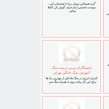
گربه هيمالين بسيار زيبا با چشماني آبي ،
دوست داشتني آرام حرف گوش کن کاملا
سالم ..
رمن
ي
اينستاگرام مربي تربيت سگ
آموزش سگ خانگي تهران
کنترل انرژي در سگ ها يکي از بهترين راه ها
براي اين کار پياده روي به همراه سگ مي ..