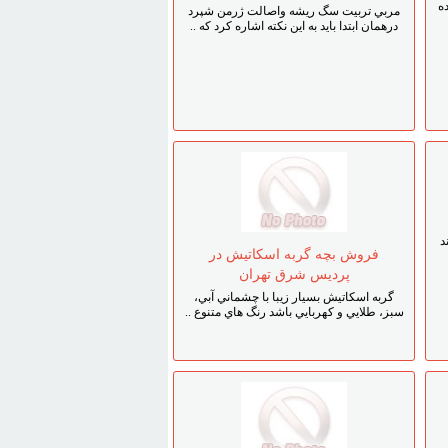
ه
مربي تربيت سگ ريشه واصالت ژرمن شپرد
درهمان ابتدا بايد به اين نکته اشاره کرد که ..
د
فروش بچه گربه اسکاتيش در
پرديس شرق تهران
گربه اسکاتيش بسيار زيبا با چشماني آبي،
سبز، طلايي و کهربايي باشد رنگ هاي متنوع ..