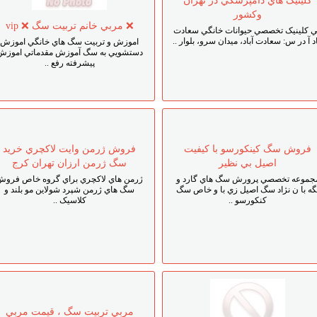
کلينيک هاي دامپزشکي در تهران
وکشور
❌ مربي خانم تربيت سگ ❌ vip
ي کلينيک تخصصي حيوانات خانگي سعادت
اد آ در س: سعادت آباد، ميدان سرو، بلوار ..
اموزش و تربيت سگ هاي خانگي اموزش
دستشويي به سگ آموزش مقدماتي اموزش
پيشرفته رفع ..
فروش سگ کينکورسو با کيفيت
فروش ژرمن وايت لاکچري خريد
اصيل بي نظير
سگ ژرمن ارزان تهران کرج
جموعه تخصصي پرورش سگ هاي گارد و
ژرمن هاي لاکچري براي گروه خاص فروش
گه با ن نژاد سگ اصيل زي با و خاص سگ
سگ هاي ژرمن شپرد شولاين مو بلند و
کنکورسو ..
کلاسيک ..
مربي تربيت سگ ، قيمت مربي