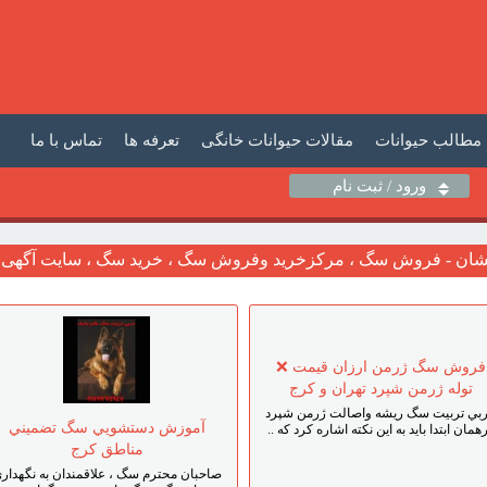
مطالب حیوانات
مقالات حیوانات خانگی
تعرفه ها
تماس با ما
ورود / ثبت نام
شان - فروش سگ ، مرکزخرید وفروش سگ ، خرید سگ ، سایت آگهی ح
فروش سگ ژرمن ارزان قيمت ❌
توله ژرمن شپرد تهران و کرج
بي تربيت سگ ريشه واصالت ژرمن شپرد
آموزش دستشويي سگ تضميني
همان ابتدا بايد به اين نکته اشاره کرد که ..
مناطق کرج
صاحبان محترم سگ ، علاقمندان به نگهدار