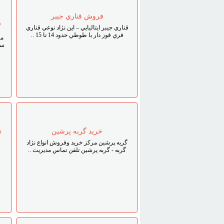
فروش قناري جيبر
1
قناري جيبر ايتاليايي – اين نژاد نوعي قناري
فري قوز دار با طوطي حدود 14 تا 15 ..
مر
سگ
خريد گربه پرشين
تو
گربه پرشين مرکز خريد وفروش انواع نژاد
گربه - گربه پرشين تلفن تماس مديريت ..