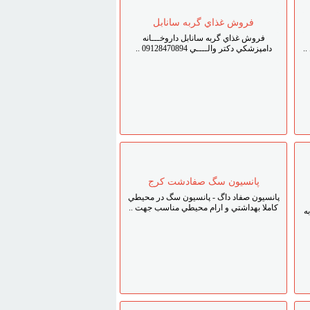
فروش غذاي گربه سانابل
فروش غذاي گربه سانابل داروخـــانه
..
دامپزشکي دکتر والــــي 09128470894 ..
پانسيون سگ صفادشت کرج
پانسيون صفاد داگ - پانسيون سگ در محيطي
کاملا بهداشتي و ارام محيطي مناسب جهت ..
ه