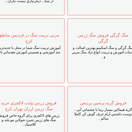
از سگ ، ديگرنيازي نيست نگران ..
سگ گرگي فروش سگ ژرمن
مربي تربيت سگ در فرديس مناطق
گرگي
کرج
گ گرگي و سگ اسکيمو بهترين اصالت و
آموزش تربيت سگ شما در محل با جديدتري
مات آموزش و تربيت انواع نژاد سگ مربي
متد آموزشي و تضميني آموزش مقدماتي تا .
و ..
فروش گربه پرشين پرديس
فروش ژرمن وايت لاکچري خريد
سگ ژرمن ارزان تهران کرج
گربه هيمالين بسيار زيبا با چشماني آبي ،
وست داشتني آرام حرف گوش کن کاملا
ژرمن هاي لاکچري براي گروه خاص فروش
سالم ..
سگ هاي ژرمن شپرد شولاين مو بلند و
کلاسيک ..