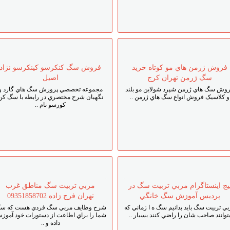
فروش ژرمن هاي مو کوتاه خريد
فروش سگ کنکرسو کينکرسو نژاد
سگ ژرمن تهران کرج
اصيل
وش سگ هاي ژرمن شپرد شولاين مو بلند
مجموعه تخصصي پرورش سگ هاي گارد و
و کلاسيک فروش انواع سگ هاي ژرمن ..
نگهبان شرح مختصري در رابطه با سگ کن
کورسو نام ..
يج اينستاگرام مربي تربيت سگ در
مربي تربيت سگ مناطق غرب
پرديس آموزش سگ خانگي
تهران فرج زاده 09351858702
بي تربيت سگ بايد بدانيم سگ ه ا زماني که
شرح وظايف مربي سگ فردي هست که س
توانند صاحب شان را راضي کنند بسيار ..
شما را براي اطاعت از دستورات خود آموز
داده و ..