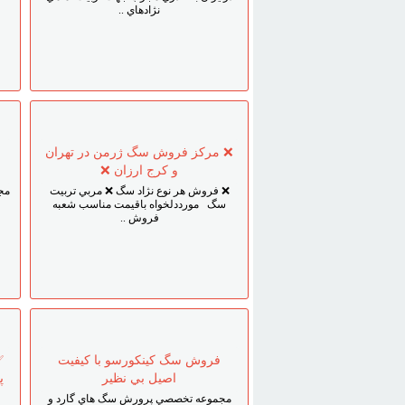
نژادهاي ..
❌ مرکز فروش سگ ژرمن در تهران
و کرج ارزان ❌
❌ فروش هر نوع نژاد سگ ❌ مربي تربيت
مج
سگ مورددلخواه باقيمت مناسب شعبه
فروش ..
فروش سگ کينکورسو با کيفيت
✅
اصيل بي نظير
پ
مجموعه تخصصي پرورش سگ هاي گارد و