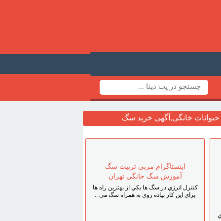
یوانات خانگی,آگهی خرید سگ
اينستاگرام مربي تربيت سگ
آموزش سگ خانگي تهران
کنترل انرژي در سگ ها يکي از بهترين راه ها
براي اين کار پياده روي به همراه سگ مي ..
ي