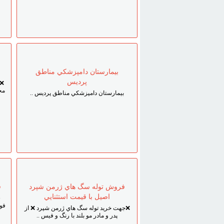
بيمارستان دامپزشکي مناطق
پرديس
❌ 
مخ
بيمارستان دامپزشکي مناطق پرديس ..
فروش توله سگ هاي ژرمن شپرد
ف
اصيل با قيمت استثنايي
ش
فو
❌جهت خريد توله سگ هاي ژرمن شپرد ❌ از
پدر و مادر مو بلند با رنگ و فيس ..