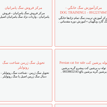
مرکزآموزش سگ خانگي -
مرکز فروش سگ پامرانيان
09122374947 - DOG TRAINING
مرکز فروش سگ پامرانيان - فروش
پامرانيان ، واردات نژاد سگ پامرانيان اصيل 
کز آموزش تربيت سگ تمام نژادها خانگي
 گارد ونگهبان » آموزش دوره مقدماتي ..
له پرشين كت Persian cat for sale
تحويل سگ ژرمن شناخت سگ
روتوايلر
توله پ پرشين کت پيشرو گربه پرشين
پرشين گربه پرشين بالغ 09339652143 ..
تحويل سگ ژرمن - شناخت سگ روتوايلر - ب
دنبال سگ ژرمن اصيل يا سگ روتوايلر ..