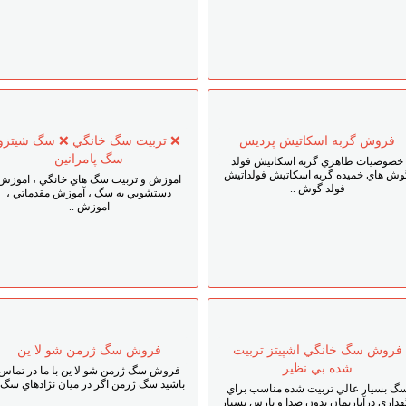
فروش گربه اسکاتيش پرديس
❌ تربيت سگ خانگي ❌ سگ شيتزو
سگ پامرانين
خصوصيات ظاهري گربه اسکاتيش فولد
وش هاي خميده گربه اسکاتيش فولداتيش
اموزش و تربيت سگ هاي خانگي ، اموزش
فولد گوش ..
دستشويي به سگ ، آموزش مقدماتي ،
اموزش ..
فروش سگ خانگي اشپيتز تربيت
فروش سگ ژرمن شو لا ين
شده بي نظير
فروش سگ ژرمن شو لا ين با ما در تماس
باشيد سگ ژرمن اگر در ميان نژادهاي سگ 
گ بسيار عالي تربيت شده مناسب براي
..
هداري درآپارتمان بدون صدا و پارس بسيار