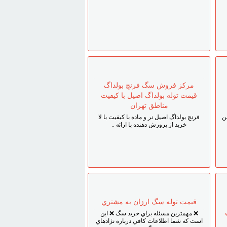
مرکز فروش سگ فرنچ بولداگ
قيمت توله بولداگ اصيل با کيفيت
مناطق تهران
رمن
فرنچ بولداگ اصيل نر و ماده با کيفيت با لا
خريد از پرورش دهنده با ارائه ..
قيمت توله سگ ارزان به مشتري
❌ مهمترين مسئله براي خريد سگ ❌ اين
است که شما اطلاعات کافي درباره نژادهاي