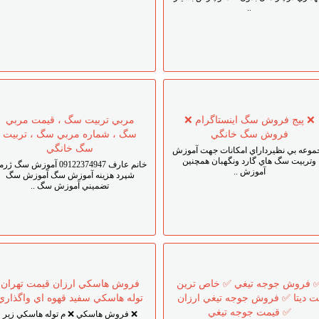
..
❌ پيج فروش سگ اينستاگرام ❌
مربي تربيت سگ ، قيمت مربي
فروش سگ خانگي
سگ ، شماره مربي سگ ، تربيت
سگ خانگي
موعه بي نظيرداراي امکانات جهت آموزش
وتربيت سگ هاي گارد ونگهبان همچنين
خانم عارف 09122374947 آموزش سگ ژ
آموزش ..
شپرد هزينه آموزش سگ آموزش سگ
تضميني آموزش سگ ..
 فروش جوجه تيغي ✅ خاص ترين
فروش هاسکي ارزان قيمت تهران
ت ديتا ✅ فروش جوجه تيغي ارزان
توله هاسکي سفيد قهوه اي واگذاري
✅ قيمت جوجه تيغي
❌ فروش هاسکي ❌ م توله هاسکي زير