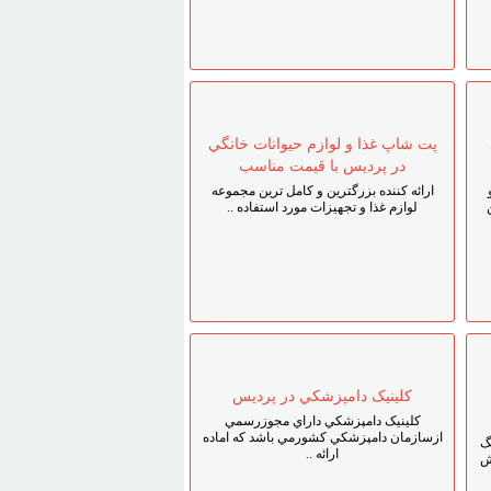
پت شاپ غذا و لوازم حيوانات خانگي
در پرديس با قيمت مناسب
ارائه کننده بزرگترين و کامل ترين مجموعه
لوازم غذا و تجهيزات مورد استفاده ..
کلينيک دامپزشکي در پرديس
کلينيک دامپزشکي داراي مجوزرسمي
ازسازمان دامپزشکي کشورمي باشد که اماده
گ
ارائه ..
ش