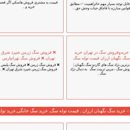
قيمت به مشتري فروش هاسکي اگر قصد
ابل توجه بسيار مهم حائزاهميت ✅ مطابق
خريد و ..
وانين مبارزه با قاجاق حيات وحش حق ..
خريدوفروش سگ در تهران خريد
❌ فروش سگ ژرمن شپرد شرق
سگ نگهبان ارزان قيمت توله سگ
تهران ❌ فروش سگ تهرانپارس
برترين نژاد سگ هاي گاردو سگ نگهبان |
❌ فروش سگ ژرمن ❌ فروش سگ پليس 
وش سگ ، مربي تربيت سگ به دنبال نژاد
فروش سگ ژرمن شپرد شرق تهران ❌ ..
سگ ..
 – خرید سگ نگهبان ارزان , قیمت توله سگ, خرید سگ خانگی,خرید ت