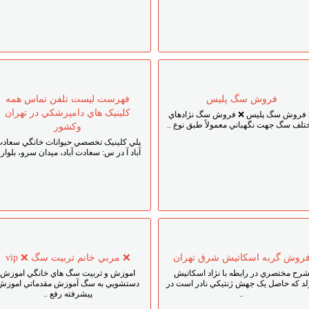
فروش سگ پليس
فهرست ليست تلفن تماس همه
کلينيک هاي دامپزشکي در تهران
فروش سگ پليس ❌ فروش سگ نژادهاي
تلف سگ جهت نگهباني معمولاً طبق نوع ..
وکشور
پلي کلينيک تخصصي حيوانات خانگي سعاد
آباد آ در س: سعادت آباد، ميدان سرو، بلوار .
روش گربه اسکاتيش شرق تهران
❌ مربي خانم تربيت سگ ❌ vip
رح مختصري در رابطه با نژاد اسکاتيش
اموزش و تربيت سگ هاي خانگي اموزش
لد که حاصل يک جهش ژنتيکي نادر است در
دستشويي به سگ آموزش مقدماتي اموزش
..
پيشرفته رفع ..