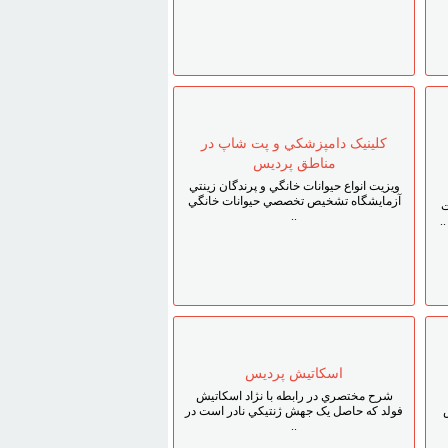
کلينيک دامپزشکي و پت شاپ در
مناطق پرديس
ويزيت انواع حيوانات خانگي و پرندگان زينتي
آزمايشگاه تشخيص تخصصي حيوانات خانگي
ت
..
.
اسکاتيش پرديس
شرح مختصري در رابطه با نژاد اسکاتيش
فولد که حاصل يک جهش ژنتيکي نادر است در
..