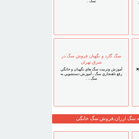
سگ ..
سگ گارد و نگهبان فروش سگ در
شرق تهران
❌
آموزش وتربيت سگ هاي نگهبان و خانگي
رفع ناهنجاري سگ ، آموزش دستشويي به
سگ ، ..
وله سگ ارزان,فروش سگ خانگی