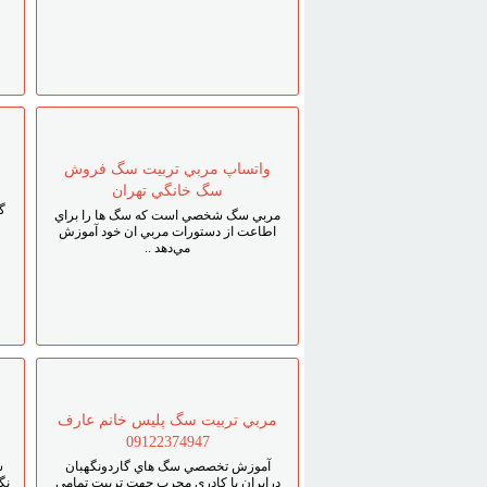
واتساپ مربي تربيت سگ فروش
سگ خانگي تهران
گ
مربي سگ شخصي است که سگ ها را براي
اطاعت از دستورات مربي ان خود آموزش
مي‌دهد ..
مربي تربيت سگ پليس خانم عارف
09122374947
آموزش تخصصي سگ هاي گاردونگهبان
س
درايران با کادري مجرب جهت تربيت تمامي
نگ