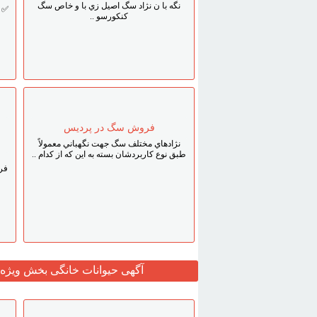
نگه با ن نژاد سگ اصيل زي با و خاص سگ
✅ ق
کنکورسو ..
ق
فروش سگ در پرديس
نژادهاي مختلف سگ جهت نگهباني معمولاً
طبق نوع کاربردشان بسته به اين که از کدام ..
فر
آگهی حیوانات خانگی بخش ویژه