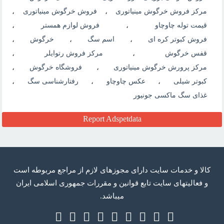
مرکز فروش خرگوش مینیاتوری
،
فروش خرگوش مینیاتوری
،
قیمت توله چاوچاو
،
فروش لوازم همستر
،
فروش کبوتر کره ای
،
اسم سگ
،
خرگوش
،
قفس خرگوش
،
مرکز فروش رتوایلر
،
مرکز پرورش خرگوش مینیاتوری
،
فروشگاه خرگوش
،
کبوتر شیلی
،
عکس چاوچاو
،
رفتارشناسی سگ
،
غذای سگ ماکسی جونیور
Report Adspetdata
كالا و خدمات سایت دارای مجوزهای لازم از مراجع مربوطه است
و فعاليتهای سايت تابع قوانين و مقررات جمهوری اسلامی ايران
میباشد.
Telegram
RSS
Twitter
Google
Facebook
Instagram
Linkedin
Youtube
Aparat