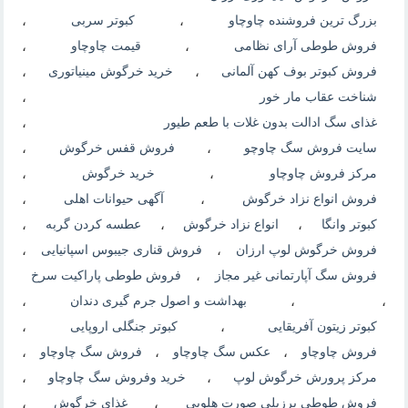
بزرگ ترین فروشنده چاوچاو
،
کبوتر سربی
،
فروش طوطی آرای نظامی
،
قیمت چاوچاو
،
فروش کبوتر بوف کهن آلمانی
،
خرید خرگوش مینیاتوری
،
شناخت عقاب مار خور
،
غذای سگ ادالت بدون غلات با طعم طیور
،
سایت فروش سگ چاوچو
،
فروش قفس خرگوش
،
مرکز فروش چاوچاو
،
خرید خرگوش
،
فروش انواع نزاد خرگوش
،
آگهی حیوانات اهلی
،
کبوتر وانگا
،
انواع نزاد خرگوش
،
عطسه کردن گربه
،
فروش خرگوش لوپ ارزان
،
فروش قناری جیبوس اسپانیایی
،
فروش سگ آپارتمانی غیر مجاز
،
فروش طوطی پاراکیت سرخ
،
،
بهداشت و اصول جرم گیری دندان
،
کبوتر زیتون آفریقایی
،
کبوتر جنگلی اروپایی
،
فروش چاوچاو
،
عکس سگ چاوچاو
،
فروش سگ چاوچاو
،
مرکز پرورش خرگوش لوپ
،
خرید وفروش سگ چاوچاو
،
فروش طوطی برزیلی صورت هلویی
،
غذای خرگوش
،