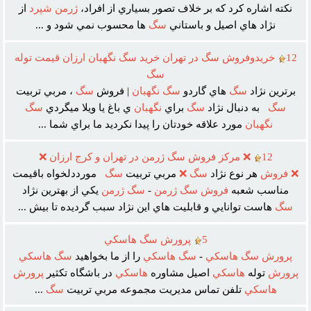
نکته اشاره کرد که بر خلاف تصور بسياري از افراد،
ژرمن
شپرد
از
نژاد هاي اصيل و باستاني
سگ
ها محسوب نمي شود و ...
12
خريدوفروش سگ در تهران خريد سگ نگهبان ارزان قيمت توله
سگ
برترين نژاد
سگ
هاي گاردو
سگ
نگهبان
| فروش
سگ
، مربي تربيت
سگ
به دنبال نژاد
سگ
براي
نگهبان
ي باغ يا ويلا ميگردي
سگ
نگهبان
مورد علاقه خودتان را پيدا نکرديد ما براي شما ...
12
❌ مرکز فروش سگ ژرمن در تهران و کرج ارزان ❌
❌
فروش
هر نوع نژاد
سگ
❌
مربي تربيت
سگ
مورددلخواه باقيمت
مناسب شعبه
فروش
سگ
ژرمن
-
سگ
ژرمن
يکي از بهترين نژاد
سگ
هاست توانايي و قابليت هاي اين نژاد سبب گرديده تا بيش ...
5
پرورش سگ هاسکي
پرورش
سگ
هاسکي
-
سگ
هاسکي
را از ما بخواهيد
سگ
هاسکي
پرورش
توله
هاسکي
اصيل مشاوره
هاسکي
در باشگاه تکثير
پرورش
هاسکي
تلفن تماس مديريت مجموعه مربي تربيت
سگ
...