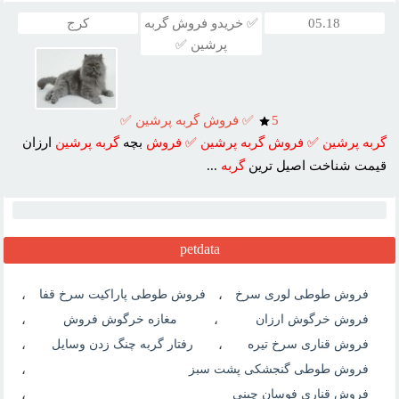
05.18
✅ خریدو فروش گربه
کرج
پرشین ✅
5
✅ فروش گربه پرشين ✅
گربه
پرشين
✅
فروش
گربه
پرشين
✅
فروش
بچه
گربه
پرشين
ارزان
قيمت شناخت اصيل ترين
گربه
...
petdata
فروش طوطی لوری سرخ
،
فروش طوطی پاراکیت سرخ قفا
،
فروش خرگوش ارزان
،
مغازه خرگوش فروش
،
فروش قناری سرخ تیره
،
رفتار گربه چنگ زدن وسایل
،
فروش طوطی گنجشکی پشت سبز
،
فروش قناری فوسان چینی
،