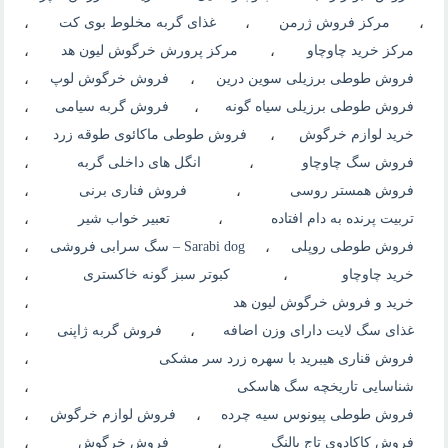
،
مرکز فروش ژرمن
،
غذای گربه مخلوط بوی کت
،
مرکز خرید چاوچاو
،
مرکز پرورش خرگوش لیون هد
،
فروش طوطی برزیلی سوین درین
،
فروش خرگوش لوپ
،
فروش طوطی برزیلی سیاه گونه
،
فروش گربه سیامی
،
خرید لوازم خرگوش
،
فروش طوطی ماکائوی طوقه زرد
،
فروش سگ چاوچاو
،
انگل های داخلی گربه
،
فروش همستر روسی
،
فروش فناری برنی
،
تربیت پرنده به دام افتاده
،
تعبیر خواب شیر
،
فروش طوطی روپلی
،
Sarabi dog – سگ سرابی فروشی
،
خرید چاوچاو
،
کبوتر سبز گونه خاکستری
،
خرید و فروش خرگوش لیون هد
،
غذای سگ لایت دارای وزن اضافه
،
فروش گربه ژاپنی
،
فروش قناری هیبرید با سهره زرد سر مشکی
،
شناسایی تاریخچه سگ هاسکی
،
فروش طوطی پیونوس سیه چرده
،
فروش لوازم خرگوش
،
فروش کاکادوی تاج بالنگ
،
فروش خرگوش
،