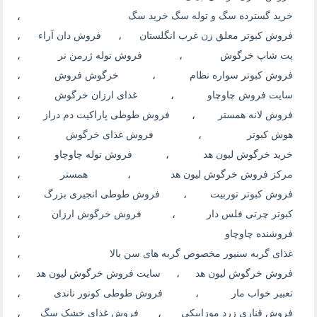
خرید گسترده سگ و توله سگ خرید سگ
،
فروش کبوتر معلق زن غرب انگلستان
،
فروش دان آراء
،
پت شاپ خرگوش
،
فروش توله ژرمن نر
،
فروش کبوتر سواره نظام
،
خرگوش فروش
،
سایت فروش چاوچاو
،
غذای ارزان خرگوش
،
فروش لانه همستر
،
فروش طوطی پاراکیت دم دراز
،
هوش کبوتر
،
فروش غذای خرگوش
،
خرید خرگوش لیون هد
،
فروش توله چاوچاو
،
مرکز فروش خرگوش لیون هد
،
همستر
،
فروش کبوتر توربیت
،
فروش طوطی انجیری بزرگ
،
کبوتر چرتی فلس دار
،
فروش خرگوش ارزان
،
فروشنده چاوچاو
،
غذای گربه سنیور مخصوص گربه های سن بالا
،
فروش خرگوش لیون هد
،
سایت فروش خرگوش لیون هد
،
تعبیر خواب مار
،
فروش طوطی کونور ناندی
،
فروش قناری زرد موزاییکی
،
فروش غذای خشک سگ
،