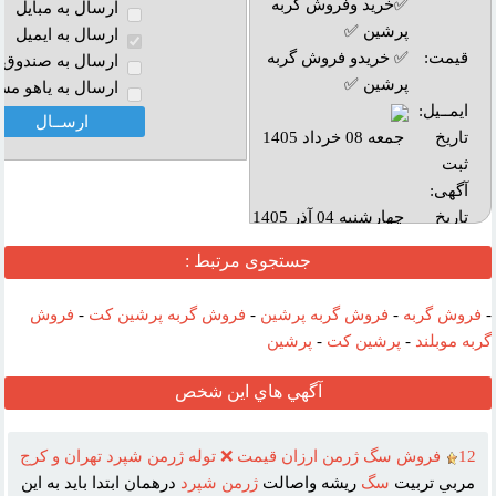
✅خرید وفروش گربه
ارسال به مبايل
پرشین ✅
ارسال به ايميل
قیمت:
✅ خریدو فروش گربه
ارسال به صندوق پ
پرشین ✅
ارسال به ياهو مس
ایمــیل:
تاریخ
جمعه 08 خرداد 1405
ثبت
آگهی:
تاریخ
چهارشنبه 04 آذر 1405
انقضای
جستجوی مرتبط :
آگهی:
تاريخ
یکشنبه 18 مرداد 1405
-
فروش گربه
-
فروش گربه پرشین
-
فروش گربه پرشین کت
-
فروش
بروز
گربه موبلند
-
پرشین کت
-
پرشین
رساني:
بازديد:
آگهي هاي اين شخص
آدرس
12
فروش سگ ژرمن ارزان قيمت ❌ توله ژرمن شپرد تهران و کرج
وب :‌
مربي تربيت
سگ
ريشه واصالت
ژرمن
شپرد
درهمان ابتدا بايد به اين