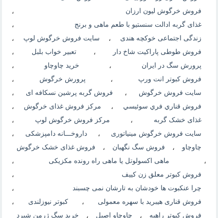
فروش خرگوش لیون ارزان
،
غذای گربه ادالت سنستیو با طعم ماهی و برنج
،
زندگی اجتماعی خوکچه هندی
،
سایت فروش خرگوش لوپ
،
فروش طوطی پاراکیت شاخ دار
،
تعبیر خواب بلبل
،
پرورش سگ در ایران
،
خرید چاوچاو
،
فروش کبوتر انت ورپ
،
پرورش خرگوش
،
سایت فروش خرگوش
،
فروش گربه پرشین نسکافه ای
،
فروش قناري فري سوئيسي
،
مرکز فروش غذای خرگوش
،
غذای خشک گربه
،
مرکز فروش خرگوش لوپ
،
سایت فروش خرگوش مینیاتوری
،
داروخـــانه دامپزشکی
،
چاوچاو
،
فروش سگ نگهبان
،
فروش غذای خشک خرگوش
،
ماهی اکسولوتل یا ماهی راه رونده مکزیکی
،
فروش کبوتر معلق زن کییف
،
چرا عنکبوت ها خودشان به تارشان نمی چسبند
،
فروش قناری هیبرید با سهره معمولی
،
کبوتر نیوزلندی
،
فروش کبوتر راهبه
،
چاوچاو اصیل
،
خرید سگ ژرمن شپرد