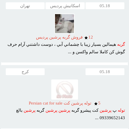
05.18
اسکاتیش پردیس
تهران
12
فروش گربه پرشين پرديس
گربه
هيمالين بسيار زيبا با چشماني آبي ، دوست داشتني آرام حرف
گوش کن کاملا سالم واکسن و ...
05.18
کرج
5
توله پرشين كت Persian cat for sale
توله
پ
پرشين
کت پيشرو گربه
پرشين
پرشين
گربه
پرشين
بالغ
09339652143 ...