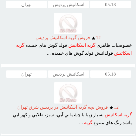
05.18
اسکاتیش پردیس
تهران
12
فروش گربه اسکاتيش پرديس
خصوصيات ظاهري
گربه
اسکاتيش
فولد گوش هاي خميده
گربه
اسکاتيش
فولداتيش فولد گوش هاي خميده ...
05.18
اسکاتیش پردیس
تهران
12
فروش بچه گربه اسکاتيش در پرديس شرق تهران
گربه
اسکاتيش
بسيار زيبا با چشماني آبي، سبز، طلايي و کهربايي
باشد رنگ هاي متنوع
گربه
...