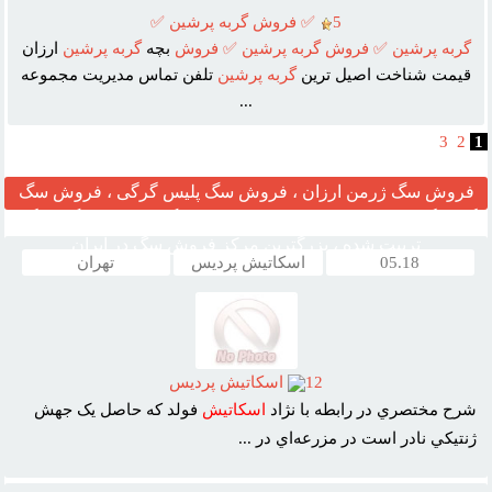
5
✅ فروش گربه پرشين ✅
گربه
پرشين
✅
فروش
گربه
پرشين
✅
فروش
بچه
گربه
پرشين
ارزان
قيمت شناخت اصيل ترين
گربه
پرشين
تلفن تماس مديريت مجموعه
...
3
2
1
فروش سگ ژرمن ارزان ، فروش سگ پلیس گرگی ، فروش سگ
گارد نگهبان ، مرکز قیمت خرید وفروش سگ ، فروش سگ خانگی
تربیت شده ، بزرگترین مرکز فروش سگ در ایران
05.18
اسکاتیش پردیس
تهران
12
اسکاتيش پرديس
شرح مختصري در رابطه با نژاد
اسکاتيش
فولد که حاصل يک جهش
ژنتيکي نادر است در مزرعه‌اي در ...