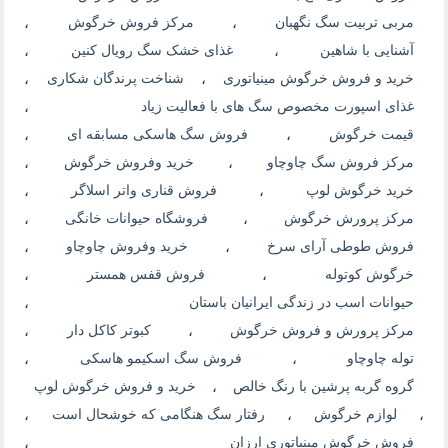
مربی تربیت سگ نگهبان
،
مرکز فروش خرگوش
،
آشنایی با شاهین
،
غذای خشک سگ رویال کنین
،
خرید و فروش خرگوش مینیاتوری
،
شناخت پرندگان شکاری
،
غذای اسپورت مخصوص سگ های با فعالیت زیاد
،
قیمت خرگوش
،
فروش سگ هاسکی مسابقه ای
،
مرکز فروش سگ چاوچاو
،
خرید وفروش خرگوش
،
خرید خرگوش لوپ
،
فروش قناری واتر اسلاگر
،
مرکز پرورش خرگوش
،
فروشگاه حیوانات خانگی
،
فروش طوطی آرای سرخ
،
خرید وفروش چاوچاو
،
خرگوش کوتوله
،
فروش قفس همستر
،
حیوانات اسب در زندگی ایرانیان باستان
،
مرکز پرورش و فروش خرگوش
،
کبوتر کاکل دار
،
توله چاوچاو
،
فروش سگ اسکیمو هاسکی
،
گروه گربه پرشین با رنگ خالص
،
خرید و فروش خرگوش لوپ
،
لوازم خرگوش
،
رفتار سگ هنگامی که خوشحال است
،
فروش خرگوش مینیاتوری ارزان
،