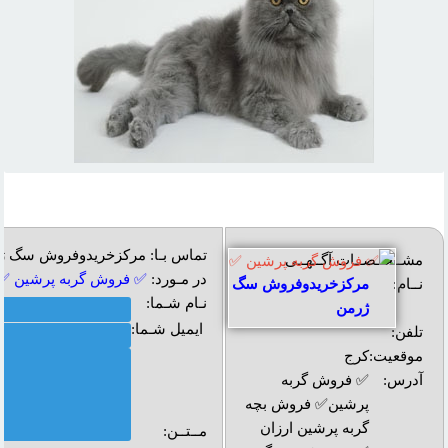
تماس بـا: مرکزخریدوفروش سگ ژ
مشــخــصــات آگــهــی
در مـورد:
✅ فروش گربه پرشين ✅
نــام:
مرکزخریدوفروش سگ
نـام شـما:
ژرمن
ایمیل شـما:
تلفن:
موقعیت:
کرج
آدرس:
✅ فروش گربه
پرشین✅ فروش بچه
گربه پرشین ارزان
مــتــن: