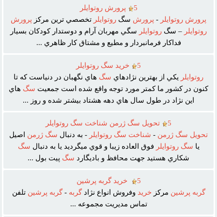
5
پرورش روتوايلر
پرورش
روتوايلر
-
پرورش
سگ
روتوايلر
تخصصي ترين مرکز
پرورش
روتوايلر
– سگ
روتوايلر
سگي مهربان آرام و دوستدار کودکان بسيار
فداکار فرمانبردار و مطيع و مشتاق کار ظاهري ...
5
خريد سگ روتوايلر
روتوايلر
يکي از بهترين نژادهاي
سگ
هاي نگهبان در دنياست که تا
کنون در کشور ما کمتر مورد توجه واقع شده است جمعيت
سگ
هاي
اين نژاد در طول سال هاي دهه هشتاد بيشتر شده و روز ...
5
تحويل سگ ژرمن شناخت سگ روتوايلر
تحويل
سگ
ژرمن
-
شناخت
سگ
روتوايلر
- به دنبال
سگ
ژرمن
اصيل
يا
سگ
روتوايلر
فوق العاده زيبا و قوي ميگرديد يا به دنبال
سگ
شکاري هستيد جهت محافظ و باديگارد
سگ
پيت بول ...
5
خريد گربه پرشين
گربه
پرشين
مرکز
خريد
وفروش انواع نژاد
گربه
-
گربه
پرشين
تلفن
تماس مديريت مجموعه ...