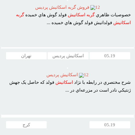
12
فروش گربه اسکاتيش پرديس
خصوصيات ظاهري
گربه
اسکاتيش
فولد گوش هاي خميده
گربه
اسکاتيش
فولداتيش فولد گوش هاي خميده ...
05.19
اسکاتیش پردیس
تهران
12
اسکاتيش پرديس
شرح مختصري در رابطه با نژاد
اسکاتيش
فولد که حاصل يک جهش
ژنتيکي نادر است در مزرعه‌اي در ...
05.19
کرج