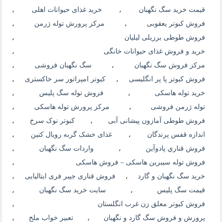
قیمت خرید سگ نگهبان
،
خرید غذای حیوانات اهلی
،
فروش کبوتر یعقوبی
،
مرکز پرورش توله ژرمن
،
فروش طوطی برزیلی لیلیان
،
خرید و فروش غذای حیوانات خانگی
،
مرکز فروش سگ نگهبان
،
سگ نگهبان فروشی
،
فروش کبوتر پا پر انگلیسی
،
کبوتر امپراتور سر خاکستری
،
خرید توله هاسکی
،
فروش توله سگ پلیس
،
توله ژرمن فروشی
،
مرکز پرورش توله هاسکی
،
فروش طوطی آمازون پیشانی آبی
،
کبوتر نوک سرخ
،
اندازه قفس پرندگان
،
غذای خشک گربه رویال کنین
،
فروش قناري پادوآين
،
واردات سگ نگهبان
،
فروش توله سیبرین هاسکی – فروش هاسکی
،
خرید سگ نگهبان و گارد
،
فروش قناری جیبر فری ایتالیایی
،
قیمت سگ پلیس
،
سایت خرید سگ نگهبان
،
فروش کبوتر معلق زن غرب انگلستان
،
پرورش و فروش سگ گارد و نگهبان
،
تعبیر خواب ملخ
،