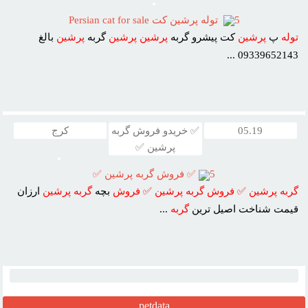
5
توله پرشين كت Persian cat for sale
توله
پ
پرشين
کت پيشرو گربه
پرشين
پرشين
گربه
پرشين
بالغ
09339652143 ...
05.19
✅ خریدو فروش گربه
کرج
پرشین ✅
5
✅ فروش گربه پرشين ✅
گربه
پرشين
✅
فروش
گربه
پرشين
✅
فروش
بچه
گربه
پرشين
ارزان
قيمت شناخت اصيل ترين
گربه
...
petdata