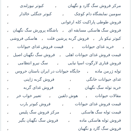
مرکز فروش سگ گارد و نگهبان
،
کبوتر نیوزلندی
،
سومین نمایشگاه دام کوچک
،
کبوتر جنگلی خالدار
،
فروش طوطی پاراکیت کله ارغوانی
،
فروش سگ هاسکی مسابقه ای
،
باشگاه پرورش سگ نگهبان
،
کبوتر نیکو بار
،
فروش گربه پرشین فلت
،
هاسکی فروشی
،
خرید غذای حیوانات
،
قیمت فروش غذای حیوانات
،
قیمت فروش غذای حیوانات اهلی
،
فروش سگ نگهبان اصیل
،
فروش قناری لارگوت اسپا نیایی
،
سگ نیرو انتظامی
،
توله ژرمن ماده
،
جایگاه حیوانات در ایران باستان خروس
،
غذای حیوانات خانگی
،
فروش گربه ژاپنی
،
خرید توله سگ نگهبان
،
فروش غذای گربه
،
مقالات حیوانات
،
هوش دلفین
،
تعبیر خواب خر
،
قیمت فروش غذای حیوانات
،
فروش کبوتر بارب
،
قیمت توله سگ هاسکی
،
مرکز فروش سگ پلیس
،
فروش توله هاسکی ماده
،
فروش سگ نگهبان بگیر
،
فروش سگ گارد و نگهبان
،