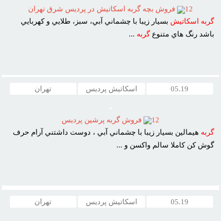
12
فروش بچه گربه اسکاتيش در پرديس شرق تهران
گربه
اسکاتيش
بسيار زيبا با چشماني آبي، سبز، طلايي و کهربايي
باشد رنگ هاي متنوع
گربه
...
05.19
اسکاتیش پردیس
تهران
12
فروش گربه پرشين پرديس
گربه
هيمالين بسيار زيبا با چشماني آبي ، دوست داشتني آرام حرف
گوش کن کاملا سالم واکسن و ...
05.19
اسکاتیش پردیس
تهران