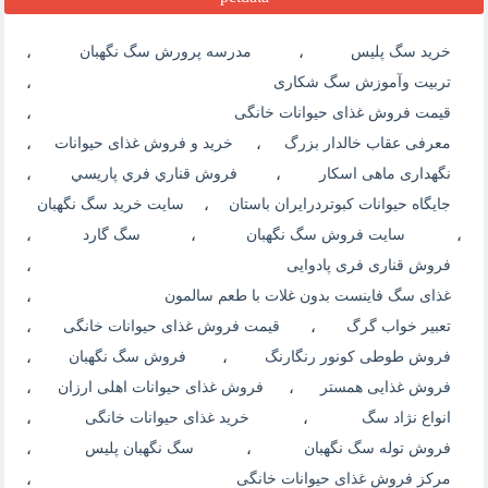
خرید سگ پلیس
،
مدرسه پرورش سگ نگهبان
،
تربیت وآموزش سگ شکاری
،
قیمت فروش غذای حیوانات خانگی
،
معرفی عقاب خالدار بزرگ
،
خرید و فروش غذای حیوانات
،
نگهداری ماهی اسکار
،
فروش قناري فري پاريسي
،
جایگاه حیوانات کبوتردرایران باستان
،
سایت خرید سگ نگهبان
،
سایت فروش سگ نگهبان
،
سگ گارد
،
فروش قناری فری پادوایی
،
غذای سگ فاینست بدون غلات با طعم سالمون
،
تعبیر خواب گرگ
،
قیمت فروش غذای حیوانات خانگی
،
فروش طوطی کونور رنگارنگ
،
فروش سگ نگهبان
،
فروش غذایی همستر
،
فروش غذای حیوانات اهلی ارزان
،
انواع نژاد سگ
،
خرید غذای حیوانات خانگی
،
فروش توله سگ نگهبان
،
سگ نگهبان پلیس
،
مرکز فروش غذای حیوانات خانگی
،