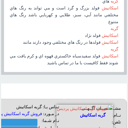
گربه
هاي
اسکاتيش
فولد بزرگ و گرد است و مي تواند به رنگ هاي
مختلفي مانند آبي، سبز، طلايي و کهربايي باشد رنگ هاي
متنوع
گربه
اسکاتيش
فولد نژاد
اسکاتيش
فولدها در رنگ هاي مختلفي وجود دارند مانند
گربه
اسکاتيش
فولد سفيدسياه خاکستري قهوه اي و کرم يافت مي
شوند فقط کافيست با ما در تماس باشيد
تماس بـا: گربه اسکاتیش
مشــخــصــات آگــهــی
در مـورد:
فروش گربه اسکاتيش پ
نــام:
گربه اسکاتیش
نـام شـما:
تلفن: