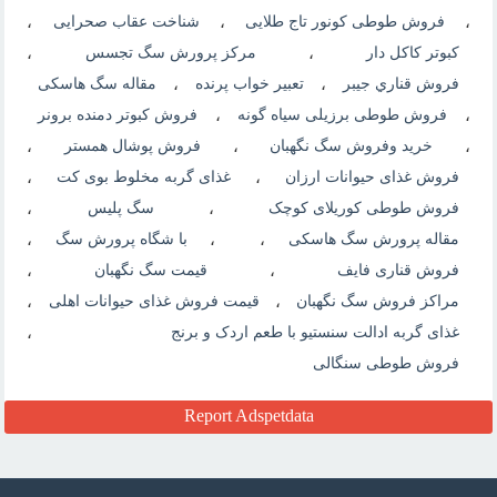
،
فروش طوطی کونور تاج طلایی
،
شناخت عقاب صحرایی
،
کبوتر کاکل دار
،
مرکز پرورش سگ تجسس
،
فروش قناري جيبر
،
تعبیر خواب پرنده
،
مقاله سگ هاسکی
،
فروش طوطی برزیلی سیاه گونه
،
فروش کبوتر دمنده برونر
،
خرید وفروش سگ نگهبان
،
فروش پوشال همستر
،
فروش غذای حیوانات ارزان
،
غذای گربه مخلوط بوی کت
،
فروش طوطی کوریلای کوچک
،
سگ پلیس
،
مقاله پرورش سگ هاسکی
،
،
با شگاه پرورش سگ
،
فروش قناری فایف
،
قیمت سگ نگهبان
،
مراکز فروش سگ نگهبان
،
قیمت فروش غذای حیوانات اهلی
،
غذای گربه ادالت سنستیو با طعم اردک و برنج
،
فروش طوطی سنگالی
Report Adspetdata