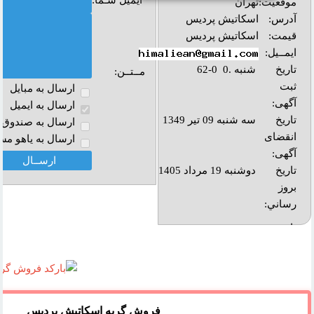
ایمیل شـما:
موقعیت:
تهران
آدرس:
اسکاتیش پردیس
قیمت:
اسکاتیش پردیس
ایمــیل:
تاریخ
شنبه .0 0-62
مــتــن:
ثبت
ارسال به مبايل
آگهی:
ارسال به ايميل
تاریخ
سه شنبه 09 تیر 1349
ارسال به صندوق پ
انقضای
ارسال به ياهو مس
آگهی:
تاريخ
دوشنبه 19 مرداد 1405
بروز
رساني:
بازديد:
آدرس
وب :‌
فروش گربه اسکاتيش پرديس