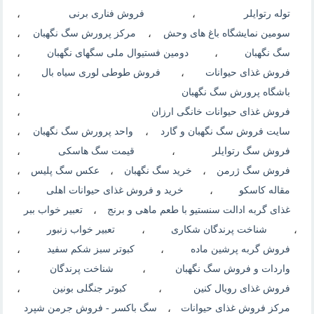
توله رتوایلر
،
فروش فناری برنی
،
سومین نمایشگاه باغ های وحش
،
مرکز پرورش سگ نگهبان
،
سگ نگهبان
،
دومین فستیوال ملی سگهای نگهبان
،
فروش غذای حیوانات
،
فروش طوطی لوری سیاه بال
،
باشگاه پرورش سگ نگهبان
،
فروش غذای حیوانات خانگی ارزان
،
سایت فروش سگ نگهبان و گارد
،
واحد پرورش سگ نگهبان
،
فروش سگ رتوایلر
،
قیمت سگ هاسکی
،
فروش سگ ژرمن
،
خرید سگ نگهبان
،
عکس سگ پلیس
،
مقاله کاسکو
،
خرید و فروش غذای حیوانات اهلی
،
غذای گربه ادالت سنستیو با طعم ماهی و برنج
،
تعبیر خواب ببر
،
شناخت پرندگان شکاری
،
تعبیر خواب زنبور
،
فروش گربه پرشین ماده
،
کبوتر سبز شکم سفید
،
واردات و فروش سگ نگهبان
،
شناخت پرندگان
،
فروش غذای رویال کنین
،
کبوتر جنگلی بونین
،
مرکز فروش غذای حیوانات
،
سگ باكسر - فروش جرمن شپرد