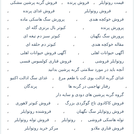
قیمت روتوایلر
،
فروش پرنده
،
فروش گربه پرشین مشکی
،
فروش روتوایلر
،
فروش غذای پرنده
،
فروش خوکچه هندی
،
پرورش سگ هاسکی ماده
،
پرورش پرنده
،
کبوتر بال برنزی گله ای
،
پرورش سگ نگهبان
،
کبوتر سبز دم تیغه ای
،
مقاله خوکچه هندی
،
کبوتر دم حلقه ای
،
آگهی حیوانات اهلی
،
آگهی فروش حیوانات اهلی
،
روتوایلر فروشی
،
فروش قناری کولمبوس فنسی
،
آنچه باید در مورد سلامتی گربه پرشین بدانید
،
غذای گربه ادالت بوی کت با طعم مرغ
،
غذای سگ ادالت اکتیو
،
رفتار تهاجمی در گربه ها
،
پرندگان
،
گروه گربه پرشین های دودی و سایه دار
،
فروش کاکادوی تاج گوگردی بزرگ
،
فروش کبوتر لاهوری
،
فروش روتوایلر سگ نگهبان
،
فروشنده روتوایلر
،
توله هاسکی فروشی
،
روتوایلر
،
فروش توله روتوایلر
،
فروش قناري ملادو
،
مرکز خرید روتوایلر
،