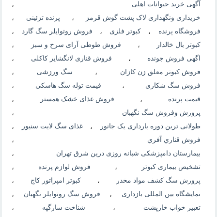
آگهی خرید حیوانات اهلی
،
خریداری ونگهداری لاک پشت گوش قرمز
،
پرنده تزئینی
،
فروشگاه پرنده
،
کبوتر فلزی
،
فروش روتوایلر سگ گارد
،
کبوتر بال خالدار
،
فروش طوطی آرای سرخ و سبز
،
اگهی فروش جونده
،
فروش قناری لانگشایر کاکلی
،
فروش کبوتر معلق زن کازان
،
سگ ورزشی
،
فروش سگ شکاری
،
قیمت توله سگ هاسکی
،
قیمت پرنده
،
فروش غذای خشک همستر
،
پرورش وفروش سگ نگهبان
،
طولانی ترین دوره بارداری یک جانور
،
غذای سگ لایت سنیور
،
فروش قناري آفري
،
بیمارستان دامپزشکی شبانه روزی درین شرق تهران
،
تشخیص بیماری کبوتر
،
فروش لوازم پرنده
،
پرورش سگ کشف مواد مخدر
،
کبوتر امپراتور کاج
،
نمایشگاه بین المللی بازداری
،
فروش سگ روتوایلر نگهبان
،
تعبیر خواب خارپشت
،
شناخت سارگپه
،