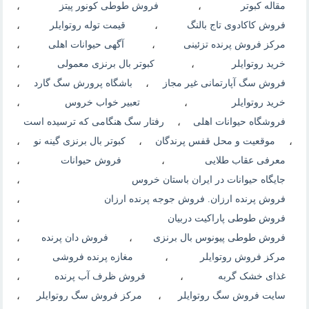
مقاله کبوتر
،
فروش طوطی کونور پیتز
،
فروش کاکادوی تاج بالنگ
،
قیمت توله روتوایلر
،
مرکز فروش پرنده تزئینی
،
آگهی حیوانات اهلی
،
خرید روتوایلر
،
کبوتر بال برنزی معمولی
،
فروش سگ آپارتمانی غیر مجاز
،
باشگاه پرورش سگ گارد
،
خرید روتوایلر
،
تعبیر خواب خروس
،
فروشگاه حیوانات اهلی
،
رفتار سگ هنگامی که ترسیده است
،
موقعیت و محل قفس پرندگان
،
کبوتر بال برنزی گینه نو
،
معرفی عقاب طلایی
،
فروش حیوانات
،
جایگاه حیوانات در ایران باستان خروس
،
فروش پرنده ارزان. فروش جوجه پرنده ارزان
،
فروش طوطی پاراکیت دربیان
،
فروش طوطی پیونوس بال برنزی
،
فروش دان پرنده
،
مرکز فروش روتوایلر
،
مغازه پرنده فروشی
،
غذای خشک گربه
،
فروش ظرف آب پرنده
،
سایت فروش سگ روتوایلر
،
مرکز فروش سگ روتوایلر
،