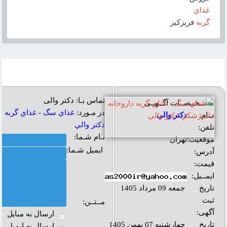
غذاي
گربه
فريزکيز
تماس بـا: دکتر والی
مشــخــصــات آگــهــی
در مـورد:
غذاي سگ - غذاي گربه د
نــام:
دکتر والی
دکتر والي
تلفن:
نـام شـما:
موقعیت:
تهران
ایمیل شـما:
آدرس:
قیمت:
ایمــیل:
تاریخ
جمعه 09 مرداد 1405
ثبت
مــتــن:
آگهی:
ارسال به مبايل
تاریخ
چهارشنبه 07 بهمن 1405
ارسال به ايميل