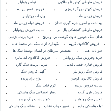
فروش طوطی کونور تاج طلایی
،
توله روتوایلر
،
فروش کبوتر دروگر نروژی
،
فروش قفس پرنده
،
فروش ژرمن ماده
،
واردات روتوایلر
،
بهداشت و اصول جرم گیری دندان
،
فروش توله ژرمن ماده
،
فروش طوطی گنجشکی بال آبی
،
سایت فروش روتوایلر
،
غذای سگ جونیور حاوی گوشت بره و برنج
،
خرید پرنده تزئینی
،
فروش کاکادوی گروه
،
نگهداری از هاسکی در محیط خانه
،
حیوانات اهلی
،
تشخیص سرطان در انسان توسط سگ ها
،
خرید وفروش سگ روتوایلر
،
فروش کاکادوی لید بیاتری
،
فروش قناری فنسی لندنی
،
مربی تربیت سگ گارد
،
فروش سگ روتوایلر
،
آگهی فروش سگ
،
فروش کاکادوی کوفین
،
انواع نژاد پرنده
،
سایت فروش پرنده
،
کرم قلب سگ
،
،
فروش بازی گربه
،
رفتار اجتماعی سگ هاسکی
،
عکس سگ روتوایلر
،
کبوتر پشت رنگ پریده
،
توله هاسکی ماده
،
تعبیر خواب عقاب
،
مقاله سگ هاسکی