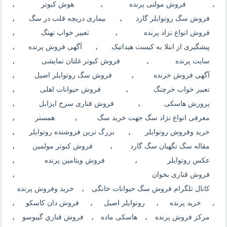
،
فروش مولتی پرنده
،
هوش کبوتر
،
فروش سگ روتوایلر گارد
،
بیماری دریچه قلب در سگ
،
فروش انواع نزاد پرنده
،
تعبیر خواب نهنگ
،
پیشگیری از ابتلا به کیست هیداتیک
،
آگهی فروش پرنده
،
سایت پرنده
،
فروش کبوتر غلتان نمایشی
،
آگهی فروش خزنده
،
فروش سگ روتوایلر اصیل
،
تعبیر خواب خرچنگ
،
فروش حیوانات اهلی
،
پرورش هاسکی
،
فروش قناری سرخ ایزابل
،
معرفی انواع نژاد سگ جهت خرید سگ
،
همستر
،
خرید وفروش روتوایلر
،
بزرگ ترین فروشنده روتوایلر
،
مقاله سگ نگهبان سگ گارد
،
فروش کبوتر مولمین
،
عکس روتوایلر
،
فروش ویتامین پرنده
،
فروش قناری بخوان
،
کانال تلگرام فروش سگ حیوانات خانگی
،
خرید وفروش پرنده
،
خرید پرنده
،
روتوایلر اصیل
،
فروش دان کاسکو
،
مرکز فروش پرنده
،
هاسکی ماده
،
فروش قناري گيبوسو
،