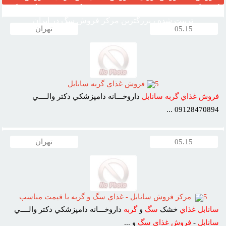
گارد نگهبان ، مرکز قیمت خرید وفروش سگ ، فروش سگ خانگی
تربیت شده ، بزرگترین مرکز فروش سگ در ایران
05.15
تهران
5
فروش غذاي گربه سانابل
فروش
غذاي
گربه
سانابل
داروخـــانه دامپزشکي دکتر والــــي
09128470894 ...
05.15
تهران
5
مرکز فروش سانابل - غذاي سگ و گربه با قيمت مناسب
سانابل
غذاي
خشک
سگ
و
گربه
داروخـــانه دامپزشکي دکتر والــــي
سانابل
-
فروش
غذاي
سگ
و ...