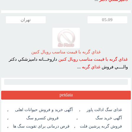
05.09
تهران
غذاي گربه با قيمت مناسب رويال کنين
غذاي
گربه
با
قيمت
مناسب
رويال
کنين
داروخـــانه دامپزشکي دکتر
والــــي فروش
غذاي
گربه
...
petdata
غذای سگ ادالت پاور
،
آگهی خرید و فروش حیوانات اهلی
،
آگهی خرید سگ
،
فروش کنسرو سگ
،
فروش گربه پرشین فلت
،
قرص درمانی برای تقویت سگ ها
،