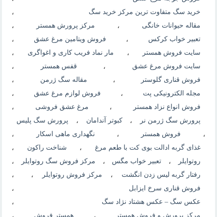
خرید سگ متفاوت ترین مرکز خرید سگ
،
مقاله حیوانات خانگی
،
مرکز پرورش همستر
،
تعبیر خواب کرکس
،
فروش ویتامین مرغ عشق
،
سایت فروش همستر
،
مار نماد فریب کاری و اغواگری
،
سایت فروش مرغ عشق
،
قفس همستر
،
فروش قناری گلوستر
،
مقاله سگ ژرمن
،
مجله الکترونیکی پت
،
فروش لوازم مرغ عشق
،
فروش انواع نزاد همستر
،
مرغ عشق فروشی
،
پرورش سگ ژرمن نر
،
کبوتر آندامان
،
پرورش سگ پلیس
،
فروش همستر
،
نگهداری ماهی اسکار
،
غذای گربه ادالت بوی کت با طعم مرغ
،
شناخت راکون
،
روتوایلر
،
تعبیر خواب مگس
،
مرکز فروش سگ روتوایلر
،
رفتار گربه لیس زدن انگشت
،
مرکز فروش روتوایلر
،
،
فروش قناری سرخ ایزابل
،
عکس سگ – عکس هشتاد نژاد سگ
،
مرکز پرورش و فروش همستر
،
همستر فروش
،