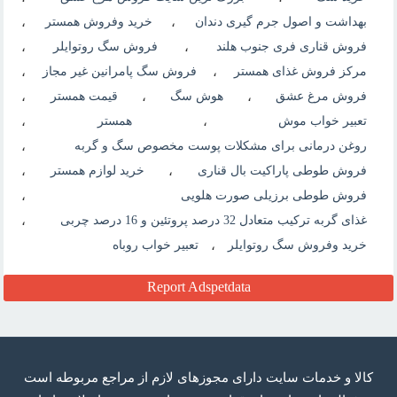
بهداشت و اصول جرم گیری دندان
،
خرید وفروش همستر
،
فروش قناری فری جنوب هلند
،
فروش سگ روتوایلر
،
مرکز فروش غذای همستر
،
فروش سگ پامرانین غیر مجاز
،
فروش مرغ عشق
،
هوش سگ
،
قیمت همستر
،
تعبیر خواب موش
،
همستر
،
روغن درمانی برای مشکلات پوست مخصوص سگ و گربه
،
فروش طوطی پاراکیت بال قناری
،
خرید لوازم همستر
،
فروش طوطی برزیلی صورت هلویی
،
غذای گربه ترکیب متعادل 32 درصد پروتئین و 16 درصد چربی
،
خرید وفروش سگ روتوایلر
،
تعبیر خواب روباه
Report Adspetdata
كالا و خدمات سایت دارای مجوزهای لازم از مراجع مربوطه است