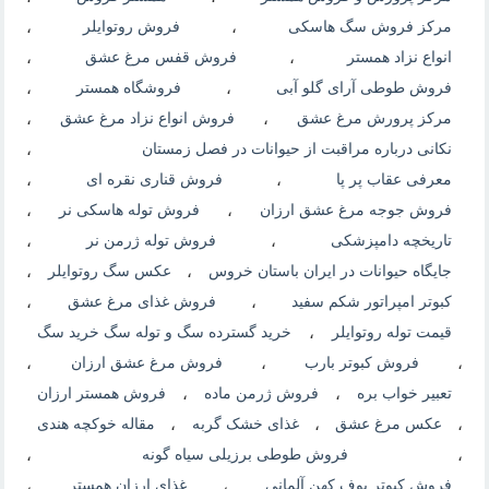
مرکز فروش سگ هاسکی
،
فروش روتوایلر
،
انواع نزاد همستر
،
فروش قفس مرغ عشق
،
فروش طوطی آرای گلو آبی
،
فروشگاه همستر
،
مرکز پرورش مرغ عشق
،
فروش انواع نزاد مرغ عشق
،
نکانی درباره مراقبت از حیوانات در فصل زمستان
،
معرفی عقاب پر پا
،
فروش قناری نقره ای
،
فروش جوجه مرغ عشق ارزان
،
فروش توله هاسکی نر
،
تاریخچه دامپزشکی
،
فروش توله ژرمن نر
،
جایگاه حیوانات در ایران باستان خروس
،
عکس سگ روتوایلر
،
کبوتر امپراتور شکم سفید
،
فروش غذای مرغ عشق
،
قیمت توله روتوایلر
،
خرید گسترده سگ و توله سگ خرید سگ
،
فروش کبوتر بارب
،
فروش مرغ عشق ارزان
،
تعبیر خواب بره
،
فروش ژرمن ماده
،
فروش همستر ارزان
،
عکس مرغ عشق
،
غذای خشک گربه
،
مقاله خوکچه هندی
،
فروش طوطی برزیلی سیاه گونه
،
فروش کبوتر بوف کهن آلمانی
،
غذای ارزان همستر
،