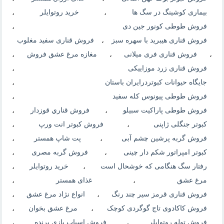
بیماری کوشینگ در سگ ها
،
خرید روتوایلر
،
فروش طوطی کونور جین دی
،
فروش قناری هیبرید با سهره سبز
،
فروش قناری سفید مغلوب
،
فروش قناری فری میلانی
،
مغازه مرغ عشق فروش
،
فروش قناری زرد موزاییکی
،
جایگاه حیوانات کبوتردرایران باستان
،
فروش طوطی پیونوس کله سفید
،
فروش طوطی پاراکیت سبیلو
،
فروش قناري قوزدار
،
کبوتر جنگلی ژاپنی
،
فروش کبوتر انت ورپ
،
فروش گربه پرشین چشم آبی
،
پت شاپ همستر
،
کبوتر امپراتور شکم دار چینی
،
فروش گربه مصری
،
رفتار سگ هنگامی که خوشحال است
،
خرید روتوایلر
،
مرغ عشق
،
غذای همستر
،
فروش قناری قرمز سیر چند رنگ
،
انواع نژاد مرغ عشق
،
فروش کاکادوی تاج گوگردی کوچک
،
مرغ عشق بخوان
،
فروش توله روتوایلر
،
فروش اسباب بازی پرنده
،