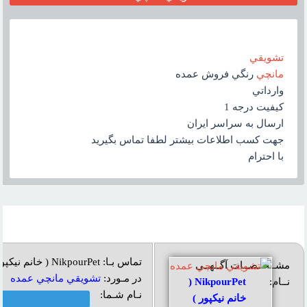
تشويقي
مانچي
رنگي فروش عمده
وارداتي
کيفيت درجه 1
ارسال به سراسر ايران
جهت کسب اطلاعات بيشتر لطفا تماس بگيريد
با احترام
تماس بـا: NikpourPet ( خانم نیکپور )
مشــخــصــات آگــهــی
در مـورد:
تشويقي مانچي عمده
نــام:
NikpourPet (
نـام شـما:
خانم نیکپور )