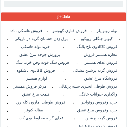
petdata
توله روتوایلر
،
فروش قناري گيبوسو
،
فروش هاسکی ماده
،
کبوتر جنگلی ریوکیو
،
برق زدن چشمان گربه در تاریکی
،
فروش کاکادوی تاج بالنگ
،
خرید توله هاسکی
،
مغازه همستر فروش
،
پرورش جوجه مرغ عشق
،
فروش غذای همستر
،
فروش سگ فوت وفن خرید سگ
،
فروش گربه پرشین مشکی
،
فروش کاکادوی باشکوه
،
فروشگاه مرغ عشق
،
لوازم همستر
،
فروش طوطی انجیری سینه پرتقالی
،
مرکز فروش همستر
،
واگذاری حیوانات خانگی
،
قیمت مرغ عشق
،
خرید وفروش روتوایلر
،
فروش طوطی آمازون کله زرد
،
خرید وفروش مرغ عشق
،
مقاله کبوتر
،
فروش گربه پرشین
،
غذای گربه مخلوط بوی کت
،
فروش جوجه مرغ عشق
،