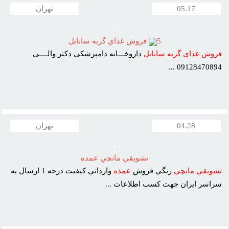
05.17
تهران
5
فروش غذاي گربه سانابل
فروش
غذاي
گربه
سانابل
داروخـــانه دامپزشکي دکتر والــــي
09128470894 ...
04.28
تهران
تشويقي مانچي عمده
تشويقي
مانچي
رنگي فروش
عمده
وارداتي کيفيت درجه 1 ارسال به
سراسر ايران جهت کسب اطلاعات ...