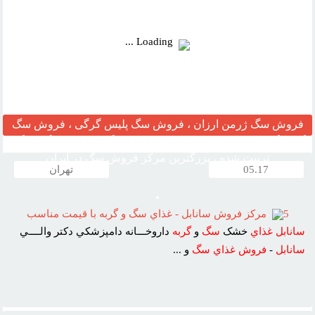
Loading ...
فروش سگ ژرمن ارزان ، فروش سگ پلیس گرگی ، فروش سگ
گارد نگهبان ، مرکز قیمت خرید وفروش سگ ، فروش سگ خانگی
تربیت شده ، بزرگترین مرکز فروش سگ در ایران
05.17
تهران
5
مرکز فروش سانابل - غذاي سگ و گربه با قيمت مناسب
سانابل
غذاي
خشک
سگ
و
گربه
داروخـــانه دامپزشکي دکتر والــــي
سانابل
-
فروش
غذاي
سگ
و ...