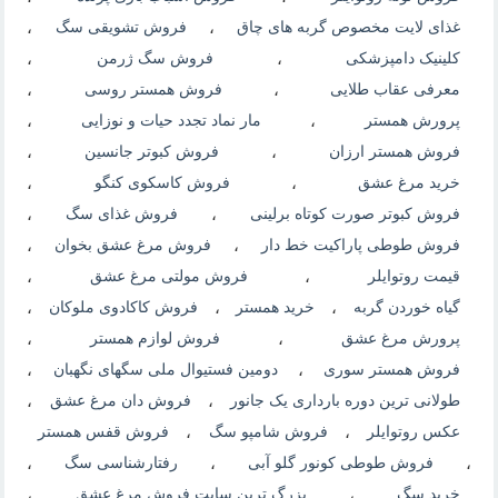
غذای لایت مخصوص گربه های چاق
،
فروش تشویقی سگ
،
کلینیک دامپزشکی
،
فروش سگ ژرمن
،
معرفی عقاب طلایی
،
فروش همستر روسی
،
پرورش همستر
،
مار نماد تجدد حیات و نوزایی
،
فروش همستر ارزان
،
فروش کبوتر جانسین
،
خرید مرغ عشق
،
فروش کاسکوی کنگو
،
فروش کبوتر صورت کوتاه برلینی
،
فروش غذای سگ
،
فروش طوطی پاراکیت خط دار
،
فروش مرغ عشق بخوان
،
قیمت روتوایلر
،
فروش مولتی مرغ عشق
،
گیاه خوردن گربه
،
خرید همستر
،
فروش کاکادوی ملوکان
،
پرورش مرغ عشق
،
فروش لوازم همستر
،
فروش همستر سوری
،
دومین فستیوال ملی سگهای نگهبان
،
طولانی ترین دوره بارداری یک جانور
،
فروش دان مرغ عشق
،
عکس روتوایلر
،
فروش شامپو سگ
،
فروش قفس همستر
،
فروش طوطی کونور گلو آبی
،
رفتارشناسی سگ
،
خرید سگ
،
بزرگ ترین سایت فروش مرغ عشق
،