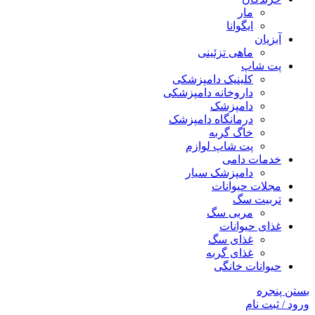
مار
ایگوانا
آبزیان
ماهی تزئینی
پت شاپ
کلینیک دامپزشکی
داروخانه دامپزشکی
دامپزشک
درمانگاه دامپزشک
خاگ گربه
پت شاپ لوازم
خدمات دامی
دامپزشک سیار
مجلات حیوانات
تربیت سگ
مربی سگ
غذای حیوانات
غذای سگ
غذای گربه
حیوانات خانگی
بستن پنجره
ورود / ثبت نام