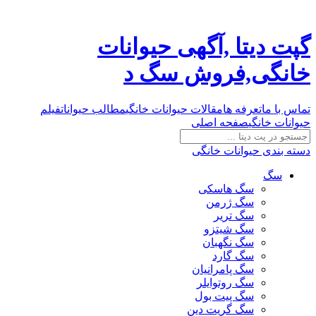
گپت دیتا ,آگهی حیوانات
خانگی,فروش سگ د
تماس با ما
تعرفه ها
مقالات حیوانات خانگی
مطالب حیوانات
فیلم
حیوانات خانگی
صفحه اصلی
دسته بندی حیوانات خانگی
سگ
سگ هاسکی
سگ ژرمن
سگ تریر
سگ شیتزو
سگ نگهبان
سگ گارد
سگ پامرانیان
سگ روتوایلر
سگ پیت بول
سگ گریت دین