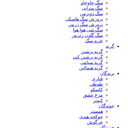
سگ چاوچاو
سگ سرابی
سگ دوبرمن
پرورش سگ هاسکی
پرورش سگ ژرمن
سگ شی هوا هوا
سگ گلدن رتریور
خرید سگ
گربه
گربه پرشین
گربه پرشین کت
گربه سیامی
گربه هیمالین
پرندگان
قناری
طوطی
کاسکو
مرغ عشق
کبوتر
جوندگان
همستر
خوکچه هندی
خرگوش
خزندگان