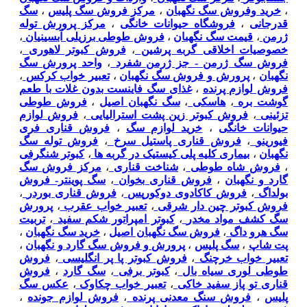
،
خرید وفروش سگ نگهبان
،
مرکز فروش سگ پلیس
،
سگ
قدرجانی
،
فروشگاه حیوانات خانگی
،
مرکز پرورش توله
ژرمن
،
قیمت سگ نگهبان
،
فروش طوطی برزیلی آبسینیان
،
خصوصیات اخلاقی گربه پرشین
،
فروش کبوتر لاهوری
،
فروش سگ ژرمن - جز ژرمن شفرد
،
واحد پرورش سگ
نگهبان
،
پرورش و فروش سگ نگهبان
،
تعبیر خواب کرکس
،
فروش لوازم پرنده
،
غذای سگ فاینست بدون غلات با طعم
گوشت بره
،
هاسکی
،
سگ نگهبان اصیل
،
فروش طوطی
تزئینی
،
فروش کبوتر زین پشت استرالیایی
،
فروش لوازم
حیوانات خانگی
،
خرید لوازم سگ
،
فروش قناری فری
فیورینو
،
فروش قناری پاستیل سرخ
،
فروش توله سگ
نگهبان
،
بیماری کلیه پلی کیستیک در گربه ها
،
کبوتر شنگرفی
،
فروش شاه طوطی
،
شناخت قناری
،
مرکز فروش سگ
گارد و نگهبان
،
فروش قناری بخوان
،
سگ پوينتر- فروش
بولداگ
،
فروش کاکادوی دوکورپس
،
فروش قناری بوردر
،
فروش کبوتر چین دار شرقی
،
تعبیر خواب عقرب
،
پرورش
سگ کشف مواد مخدر
،
کبوتر امپراتور شکم سفید
،
تربیت
سگ هرو داگ
،
فروش سگ نگهبان اصیل
،
خرید سگ نگهبان
،
پت شاپ
،
سگ پلیس
،
پرورش و فروش سگ گارد و نگهبان
،
تعبیر خواب خرچنگ
،
فروش کبوتر پا پر انگلیسی
،
فروش
طوطی لوری سیاه بال
،
کبوتر برفی
،
سگ گارد
،
فروش
قناری تو پاز سفید خاکی
،
تعبیر خواب چکاوک
،
عکس سگ
پلیس
،
فروش سنگ معدنی پرنده
،
فروش لوازم جونده
،