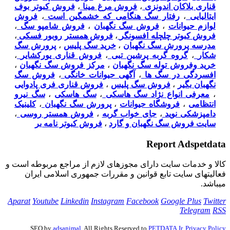
قناری بلاکان اندونزی
،
فروش مرغ مینا
،
فروش کبوتر بوف
ایتالیایی
،
رفتار سگ هنگامی که خشمگین است
،
فروش
لوازم حیوانات
،
فروش سگ نگهبان
،
فروش شامپو سگ
،
فروش کبوتر چلچله افسونگر
،
فروش همستر روبور فسکی
،
مدرسه پرورش سگ نگهبان
،
خرید سگ پلیس
،
پرورش سگ
شکار
،
گروه گربه پرشین تبی
،
فروش قناری یورکشایر
،
خرید وفروش توله سگ نگهبان
،
مرکز فروش سگ نگهبان
،
افسردگی در سگ ها
،
آگهی حیوانات خانگی
،
فروش سگ
نگهبان بگیر
،
فروش سگ پلیس
،
فروش قناری فری پادوایی
،
معرفی انواع نژاد سگ هاسکی
،
سگ هاسکی
،
سگ نیرو
انتظامی
،
فروشگاه حیوانات
،
پرورش سگ نگهبان
،
کلینیک
دامپزشکی نوید
،
جای خواب گربه
،
فروش همستر روسی
،
سایت فروش سگ نگهبان و گارد
،
فروش کبوتر نامه بر
Report Adspetdata
كالا و خدمات سایت دارای مجوزهای لازم از مراجع مربوطه است و
فعاليتهای سايت تابع قوانين و مقررات جمهوری اسلامی ايران
میباشد.
Aparat
Youtube
Linkedin
Instagram
Facebook
Google Plus
Twitter
Telegram
RSS
SEO by
adsanimal
, All Rights Reserved to
PETDATA.Ir
.
Privacy Policy