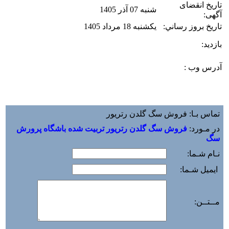
تاریخ انقضای
شنبه 07 آذر 1405
آگهی:
تاريخ بروز رساني:
یکشنبه 18 مرداد 1405
بازديد:
آدرس وب :‌
تماس بـا: فروش سگ گلدن رتریور
در مـورد:
فروش سگ گلدن رتريور تربيت شده باشگاه پرورش
سگ
نـام شـما:
ایمیل شـما:
مــتــن: