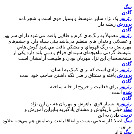
سگ
گلدن
رتريور
يک نژاد سايز متوسط و بسيار قوي است با شجرنامه
پرورش
ريشه دار
گلدن
رتريور
معمولاً به رنگ‌هاي کرم و طلايي يافت مي‌شود داراي سر پهن
و عضلاني و دندان هاي منظم مي‌باشد بيني سياه دارد و چشم‌هاي
مهربانش به رنگ قهوه‌اي و مشکي يافت مي‌شود گوش هايي
متوسط گردني ماهيچه‌اي سينه‌اي فراخ و دمي بلند دارد يکي از
مشخصه‌هاي اين نژاد مهربان بودن و طبيعت آرامشان است
گلدن
رتريور
نژادي است که براي کمک به انسان
پرورش
يافته و مشتاق راضي نگه داشتن صاحب خود است
گلدن
رتريور
براي فعاليت و خروج از خانه ساخته
شده
است
گلدن
رتريور
ها بسيار قوي، باهوش و مهربان هستن اين نژاد
سگ
خيلي بازيگوش و مشتاق يادگيريه بنابراين آموزش و
تربيت
دادن به اين
سگ
اصلا کار سختي نيست و اتفاقا باعث رضايتش هم مي‌شه علاوه
بر اين،
سگ
نژاد