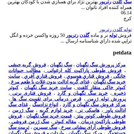
سگ
گلدن
رتريور
بهترين نژاد براي همبازي شدن با کودکان بهترين
همراه کننده افراد ناتوان ...
06.14
کرج
توله گلدن رتريور
فروش
توله
نر و ماده
گلدن
رتريور
50 روزه واکسن خرده و انگل
تراپي شده داراي شناسنامه ارسال ...
petdata
مرکز پرورش سگ نگهبان
،
سگ نگهبان
،
فروش گربه حبشی
،
فروش طوطی پاراکیت کله ارغوانی
،
مطالب حیوانات
خانگی
،
فروش قناري هوسوي
،
فروش قناري آفري
،
سایت
خرید سگ نگهبان
،
غذای گربه ادالت بدون غلات با طعم مرغ
،
کبوتر خاکی منقار کلفت
،
سایت خرید سگ نگهبان
،
کبوتر
ذخیره
،
خرید سگ نگهبان و گارد
،
فروش فناری برنی
،
پرورش توله ژرمن
،
قرص درمانی برای تقویت سگ ها
،
مرکز فروش سگ نگهبان و گارد
،
انواع نزادسگ
،
غذای سگ
ادالت پاور
،
هاسکی نر
،
خرید لوازم گربه
،
سگ ژرمن
،
فروش طوطی کونور پیتز
،
قیمت خرید سگ نگهبان
،
فروش
طوطی پاراکیت دربیان
،
مقاله کبوتر
،
سگ ژرمن فروشی
،
فروش طوطی آرای پیشانی سرخ
،
سگ سیبرین
،
تربیت سگ
جستجوگر
،
مرکز سگ نگهبان
،
واردات و فروش سگ نگهبان