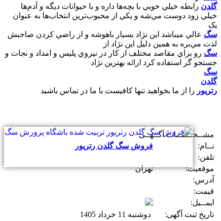
گلدن
رابطه خيلي خوبي با بچه‌ها داره و با حيوانات ديگه و آدم‌ها
خيلي زود دوست مي‌شه و يکي از محبوب‌ترين انتخاب‌ها به عنوان
يک
سگ
عالي ميباشد اين نژاد بسيار باهوشه و از راضي کردن صاحبش
لذت مي‌بره به همين دليل اين نژاد از
سگ
رو براي مقاصد مختلف از کار در نيروي پليس و امداد و نجات و
جستجو گر استفاده کرد ارائه بهترين نژاد
سگ
گلدن
رتريور
را از ما بخواهيد تنها کافيست با ما در تماس باشيد
مشــخــصــات آگــهــی
نــام:
فروش سگ گلدن رتریور
تلفن:
موقعیت:
تهران
آدرس:
قیمت:
ایمــیل:
تاریخ ثبت آگهی:
دوشنبه 11 خرداد 1405