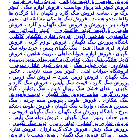
فروش طوطی پاراکیت باراباند
،
فروش لوازم خزنده
،
فروش کبوتر بلند پرواز بوداپست
،
فروش لوازم سگ
،
کبوتر
برگ بو
،
سایت فروش سگ گارد و نگهبان
،
آیا کرگدن ها
واقعا تندخو هستند
،
فروش سگ هاسکی مسابقه ای
،
تعبیر
خواب ببر
،
پرورش و فروش سگ نگهبان و گارد
،
فروش
طوطی پاراکیت گونه خاکستری
،
کبوتر امپراتور سر
خاکستری
،
شناخت راکون
،
فروش قناری لانگشایر کاکلی
،
باشگاه پرورش سگ نگهبان
،
فروش لوازم گربه
،
فروش
قناری فری شمال هلند
،
سگ نگهبان پلیس
،
خرید توله سگ
نگهبان
،
فروش لوازم حیوانات اهلی
،
تربیت شاهین
،
فروش
کبوتر خانگی غول پیکر
،
غذای گربه کنسروهای سوپر پریمیوم
لئوناردو
،
جای خواب سگ
،
فروش کبوتر غلتان شرقی
،
فروشگاه حیوانات اهلی
،
کبوتر سبز سینه نارنجی
،
عکس
سگ نگهبان
،
فروش ژرمن شپرد – فروش سگ ژرمن
،
پرورش سگ گارد
،
قیمت سگ پلیس
،
فروش سگ گارد و
نگهبان
،
غذای خشک سگ رویال کنین
،
سگ رتوایلر
،
گیاه
خوردن گربه
،
سایت فروش سگ نگهبان
،
تربیت وآموزش
سگ شکاری
،
فروش طوطی پیونوس سیه چرده
،
سگ
سیبرین هاسکی
،
واردات سگ نگهبان
،
فروش طوطی شکم
سرخ
،
باشگاه پرورش سگ نگهبان
،
سگ نگهبان فروشی
،
تعبیر خواب زنبور
،
سگ نگهبان
،
فروش توله سگ پلیس
،
فروش قناري يوركشاير
،
توله ژرمن
،
توله سگ نگهبان
،
پرورش سگ ارتش
،
فروش خاک گربه ارزان
،
فروش قناری
یشمی
،
مراکز فروش سگ نگهبان
،
هوش هشت پا
،
فروش