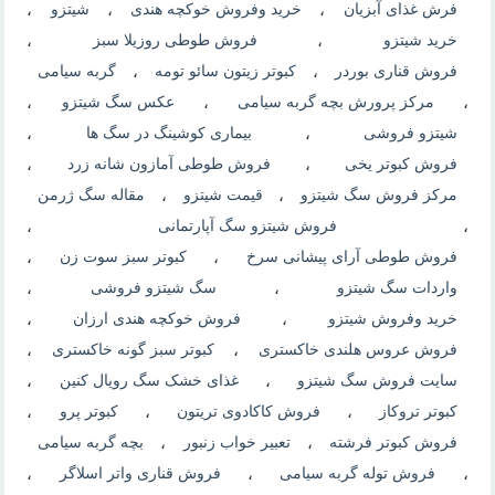
فرش غذای آبزیان
،
خرید وفروش خوکچه هندی
،
شیتزو
،
خرید شیتزو
،
فروش طوطی روزیلا سبز
،
فروش قناری بوردر
،
کبوتر زیتون سائو تومه
،
گربه سیامی
،
مرکز پرورش بچه گربه سیامی
،
عکس سگ شیتزو
،
شیتزو فروشی
،
بیماری کوشینگ در سگ ها
،
فروش کبوتر یخی
،
فروش طوطی آمازون شانه زرد
،
مرکز فروش سگ شیتزو
،
قیمت شیتزو
،
مقاله سگ ژرمن
،
فروش شیتزو سگ آپارتمانی
،
فروش طوطی آرای پیشانی سرخ
،
کبوتر سبز سوت زن
،
واردات سگ شیتزو
،
سگ شیتزو فروشی
،
خرید وفروش شیتزو
،
فروش خوکچه هندی ارزان
،
فروش عروس هلندی خاکستری
،
کبوتر سبز گونه خاکستری
،
سایت فروش سگ شیتزو
،
غذای خشک سگ رویال کنین
،
کبوتر تروکاز
،
فروش کاکادوی تریتون
،
کبوتر پرو
،
فروش کبوتر فرشته
،
تعبیر خواب زنبور
،
بچه گربه سیامی
،
فروش توله گربه سیامی
،
فروش قناری واتر اسلاگر
،