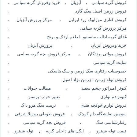
فروش گربه سیامی
،
آبزیان
،
خرید وفروش گربه سیامی
،
فروش ژرمن اصیل سگ گارد
،
فروش قناری موزاییک زرد ایرابل
،
مرکز پرورش آبزیان
،
مرکز پرورش گربه سیامی
،
غذای گربه ادالت سنستیو با طعم اردک و برنج
،
خرید وفروش آبزیان
،
پرورش آبزیان
،
فروش مولتی پرندگان
،
مرکز فروش بچه گربه سیامی
،
سایت گربه سیامی
،
خصوصیات رفتاری سگ ژرمن و سگ هاسکی
،
فروش توله ژرمن - ژرمن نژاد اصیل
،
کبوتر امپراتور چشم سفید
،
مطالب حیوانات
،
کبوتر دم نواری
،
تعبیر خواب پرستو
،
فروش لوازم خوکچه هندی
،
تربیت سگ هرو داگ
،
سومین نمایشگاه دام کوچک
،
فروش طوطی روزیلا شرقی
،
رفتارشناسی سگ
،
فروش بچه گربه سیامی
،
قیمت توله شیتزو
،
انگل های داخلی گربه
،
توله شیتزو
،