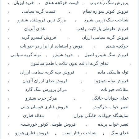
پرورش سگ زنده یاب
،
قیمت خوکچه هندی
،
خرید ابزیان
،
فروش کبوتر سواره نظام
،
قیمت گربه سیامی
،
شناخت سگ ژرمن شپرد
،
بزرگ ترین فروشنده شیتزو
،
فروش طوطی پاراکیت راهب
،
غذای آبزیان
،
فروش گربه سیامی ارزان
،
فروش کنسرو گربه
،
خوکچه هندی
،
هوش و استفاده از ابزار در حیوانات
،
فروش سگ شیتزو اصیل
،
خرید شیتزو
،
توله گربه سیامی
،
غذای گربه ادالت بدون غلات با طعم سالمون
،
توله هاسکی ماده
،
فروش بچه گربه سیامی ارزان
،
فروش توله شیتزو
،
فروش غذای ارزان آبزیان
،
مقالات حیوانات
،
مرکز پرورش سگ گارد
،
غذای حیوانات خانگی
،
مرکز خرید شیتزو
،
تعبیر خواب خرگوش
،
فروش قناری فوسان چینی
،
نمایشگاه حیوانات خانگی تهران
،
مقاله قناری
،
تعبیر خواب پرنده
،
فروش طوطی کونور خورشیدی
،
غذای سگ
،
شناخت رفتار اسب
،
فروش قناري هوزو
،