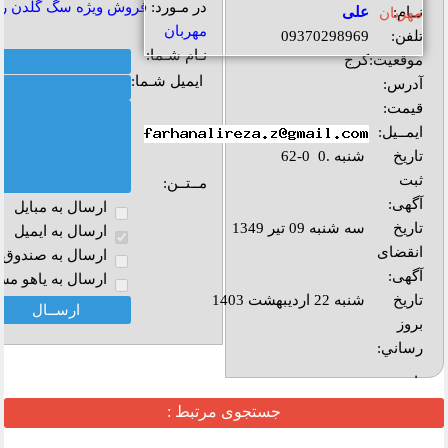
در مـورد:
فروش ويژه سگ گلدن رتر
نــام:
علی
مهربان
تلفن:
09370298969
نـام شـما:
موقعیت:
کرج
ایمیل شـما:
آدرس:
قیمت:
ایمــیل:
تاریخ
شنبه .0 0-62
ثبت
مــتــن:
آگهی:
ارسال به مبايل
تاریخ
سه شنبه 09 تیر 1349
ارسال به ايميل
انقضای
ارسال به صندوق پ
آگهی:
ارسال به ياهو مس
تاريخ
شنبه 22 اردیبهشت 1403
بروز
رساني:
بازديد:
جستجوی مرتبط :
آدرس