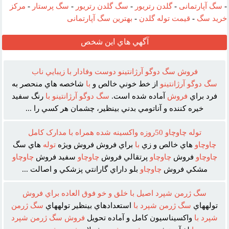
وب :‌
-
سگ آپارتمانی
-
گلدن رتریور
-
سگ گلدن رتریور
-
سگ پرستار
-
مرکز
خرید سگ
-
قیمت توله گلدن
-
بهترین سگ آپارتمانی
آگهي هاي اين شخص
فروش سگ دوگو آرژانتينو دوست وفادار با زيبايي ناب
سگ
دوگو
آرژانتينو
از خط خوني خالص و
با
شاخصه هاي منحصر به
فرد براي
فروش
آماده شده است.
سگ
دوگو
آرژانتينو
با
رنگ سفيد
خيره کننده و آناتومي بدني بينظير، چشمان هر کسي را ...
توله چاوچاو 50روزه واکسينه شده همراه با مدارک کامل
چاوچاو
هاي خالص و زي
با
براي فروش فروش ويژه
توله
هاي سگ
چاوچاو
فروش
چاوچاو
پرتقالي فروش
چاوچاو
سفيد فروش
چاوچاو
مشکي فروش
چاوچاو
بلو داراي گارانتي پزشکي و اصالت ...
سگ ژرمن شپرد اصيل با خلق و خو فوق العاده براي فروش
تولههاي
سگ
ژرمن
شپرد
با
استعدادهاي بينظير تولههاي
سگ
ژرمن
شپرد
با
واکسيناسيون کامل و آماده تحويل
فروش
سگ
ژرمن
شپرد