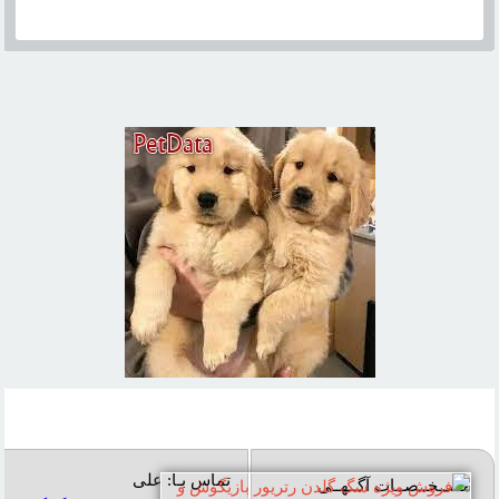
تماس بـا: علی
مشــخــصــات آگــهــی