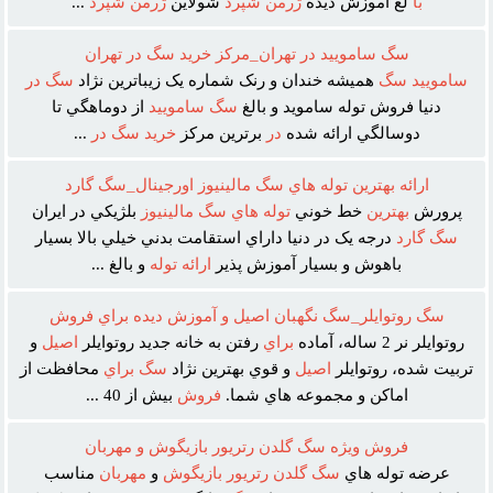
با
لغ آموزش ديده
ژرمن
شپرد
شولاين
ژرمن
شپرد
...
سگ ساموييد در تهران_مرکز خريد سگ در تهران
ساموييد
سگ
هميشه خندان و رنک شماره يک زيباترين نژاد
سگ
در
دنيا فروش توله سامويد و بالغ
سگ
ساموييد
از دوماهگي تا
دوسالگي ارائه شده
در
برترين مرکز
خريد
سگ
در
...
ارائه بهترين توله هاي سگ مالينيوز اورجينال_سگ گارد
پرورش
بهترين
خط خوني
توله
هاي
سگ
مالينيوز
بلژيکي در ايران
سگ
گارد
درجه يک در دنيا داراي استقامت بدني خيلي بالا بسيار
باهوش و بسيار آموزش پذير
ارائه
توله
و بالغ ...
سگ روتوايلر_سگ نگهبان اصيل و آموزش ديده براي فروش
روتوايلر نر 2 ساله، آماده
براي
رفتن به خانه جديد روتوايلر
اصيل
و
تربيت شده، روتوايلر
اصيل
و قوي بهترين نژاد
سگ
براي
محافظت از
اماکن و مجموعه هاي شما.
فروش
بيش از 40 ...
فروش ويژه سگ گلدن رتريور بازيگوش و مهربان
عرضه توله هاي
سگ
گلدن
رتريور
بازيگوش
و
مهربان
مناسب