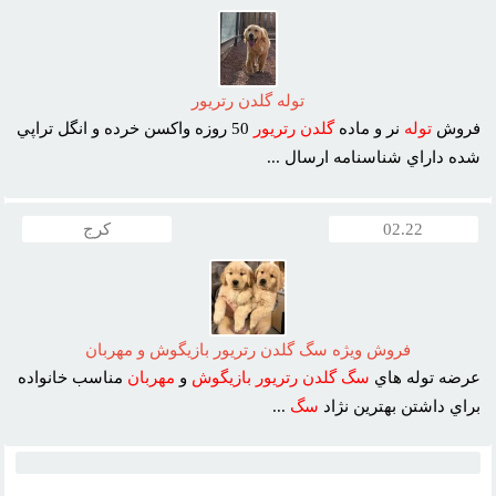
توله گلدن رتريور
فروش
توله
نر و ماده
گلدن
رتريور
50 روزه واکسن خرده و انگل تراپي
شده داراي شناسنامه ارسال ...
02.22
کرج
فروش ويژه سگ گلدن رتريور بازيگوش و مهربان
عرضه توله هاي
سگ
گلدن
رتريور
بازيگوش
و
مهربان
مناسب خانواده
براي داشتن بهترين نژاد
سگ
...