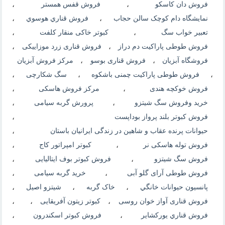
فروش دان کاسکو
،
فروش قفس همستر
،
نمایشگاه دام کوچک سالن حجاب
،
فروش قناري هوسوي
،
تعبیر خواب سگ
،
کبوتر خاکی منقار کلفت
،
فروش طوطی پاراکیت دم دراز
،
فروش قناری زرد موزاییکی
،
فروشگاه آبزیان
،
فروش قناری بوسو
،
مرکز فروش آبزیان
،
فروش طوطی پاراکیت چمنی باشکوه
،
سگ شکارچی
،
فروش خوکچه هندی
،
مرکز فروش هاسکی
،
خرید وفروش سگ شیتزو
،
پرورش گربه سیامی
،
فروش کبوتر بلند پرواز بوداپست
،
حیوانات پرنده عقاب و شاهین در زندگی ایرانیان باستان
،
فروش توله هاسکی نر
،
کبوتر امپراتور کاج
،
فروش سگ شیتزو
،
فروش کبوتر بوف ایتالیایی
،
فروش طوطی آرای گلو آبی
،
خرید گربه سیامی
،
پانسيون حيوانات خانگي
،
خاک گربه
،
شیتزو اصیل
،
فروش قناری آواز خوان روسی
،
کبوتر زیتون آفریقایی
،
،
فروش قناري يوركشاير
،
فروش کبوتر اسکندرون
،