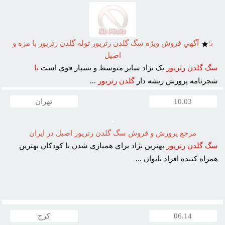
5
آگهي فروش ويژه سگ گلدن رتريور توله گلدن رتريور با مزه و
اصيل
سگ
گلدن
رتريور
يک نژاد سايز متوسط و بسيار قوي است
با
شجرنامه پرورش ريشه دار
گلدن
رتريور
...
10.03
تهران
مرجع پرورش و فروش سگ گلدن رتريور اصيل در ايران
سگ
گلدن
رتريور
بهترين نژاد براي همبازي شدن با کودکان بهترين
همراه کننده افراد ناتوان ...
06.14
کرج