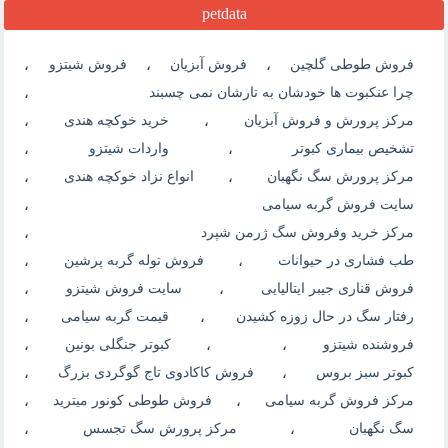
petdata
فروش طوطی گلچین
،
فروش آبزیان
،
فروش شیتزو
،
چرا عنکبوت ها خودشان به تارشان نمی چسبند
،
مرکز پرورش و فروش آبزیان
،
خرید خوکچه هندی
،
تشخیص بیماری کبوتر
،
واردات شیتزو
،
مرکز پرورش سگ نگهبان
،
انواع نزاد خوکچه هندی
،
سایت فروش گربه سیامی
،
مرکز خرید وفروش سگ ژرمن شپرد
،
طب فشاری در حیوانات
،
فروش توله گربه پرشین
،
فروش قناری جیبر ایتالیایی
،
سایت فروش شیتزو
،
رفتار سگ در حال زوزه کشیدن
،
قیمت گربه سیامی
،
فروشنده شیتزو
،
،
کبوتر جنگلی بونین
،
کبوتر سبز بروس
،
فروش کاکادوی تاج گوگردی بزرگ
،
مرکز فروش گربه سیامی
،
فروش طوطی کونور میترید
،
سگ نگهبان
،
مرکز پرورش سگ تجسس
،