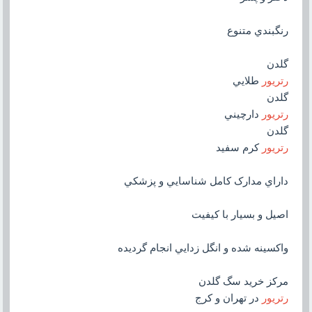
رنگبندي متنوع
گلدن
رتريور
طلايي
گلدن
رتريور
دارچيني
گلدن
رتريور
کرم سفيد
داراي مدارک کامل شناسايي و پزشکي
اصيل و بسيار با کيفيت
واکسينه شده و انگل زدايي انجام گرديده
مرکز خريد سگ گلدن
رتريور
در تهران و کرج