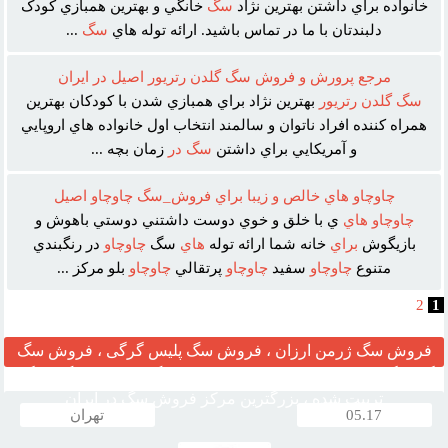
خانواده براي داشتن بهترين نژاد
سگ
خانگي و بهترين همبازي کودک
دلبندتان با ما در تماس باشيد. ارائه توله هاي
سگ
...
مرجع پرورش و فروش سگ گلدن رتريور اصيل در ايران
سگ
گلدن
رتريور
بهترين نژاد براي همبازي شدن با کودکان بهترين
همراه کننده افراد ناتوان و سالمند انتخاب اول خانواده هاي اروپايي
و آمريکايي براي داشتن
سگ
در
زمان بچه ...
چاوچاو هاي خالص و زيبا براي فروش_سگ چاوچاو اصيل
چاوچاو
هاي
ي با خلق و خوي دوست داشتني دوستي باهوش و
بازيگوش
براي
خانه شما ارائه توله
هاي
سگ
چاوچاو
در رنگبندي
متنوع
چاوچاو
سفيد
چاوچاو
پرتقالي
چاوچاو
بلو مرکز ...
2
1
فروش سگ ژرمن ارزان ، فروش سگ پلیس گرگی ، فروش سگ
گارد نگهبان ، مرکز قیمت خرید وفروش سگ ، فروش سگ خانگی
تربیت شده ، بزرگترین مرکز فروش سگ در ایران
05.17
تهران