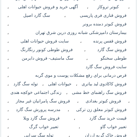
،
کبوتر تروکاز
،
آگهی خرید و فروش حیوانات اهلی
،
فروش قناری فری پاریسی
،
سگ گارد اصیل
،
فروش کبوتر دمنده برونر
،
بیمارستان دامپزشکی شبانه روزی درین شرق تهران
،
فروش قفس پرنده
،
سایت فروش حیوانات اهلی
،
فروش سگ گارد
،
فروش طوطی کونور رنگارنگ
،
طوطی سخنگو
،
سگ ماستيف- فروش دابرمن
،
سایت فروش سگ گارد
،
قرص درمانی برای رفع مشکلات پوست و موی گربه
،
فروش کاکادوی لید بیاتری
،
حیوانات اهلی
،
توله سگ گارد
،
فروش سگ راهنمای خط مشی
،
زندگی اجتماعی خوکچه هندی
،
فروش کبوتر بغدادی
،
فروش سگ پامرانیان غیر مجاز
،
فروش کبوتر معلق زن ترکی
،
مدرسه پرورش سگ گارد
،
قیمت خرید سگ گارد
،
فروش سگ گارد ویلا
،
تعبیر خواب گاو
،
تعبیر خواب گرگ
،
فروش خاک گربه ارزان
،
توله سگ سرابی
،