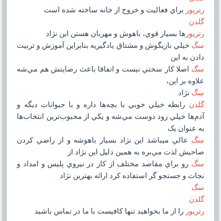
رتريور
براي فعاليت و خروج از خانه ساخته شده است
گلدن
رتريور
ها بسيار قوي، باهوش و مهربان هستن اين نژاد
سگ
خيلي بازيگوش و مشتاق يادگيريه بنابراين آموزش و تربيت
دادن به اين
سگ
اصلا کار سختي نيست و اتفاقا باعث رضايتش هم مي‌شه
علاوه بر اين،
سگ
نژاد
گلدن
رابطه خيلي خوبي با بچه‌ها داره و با حيوانات ديگه و
آدم‌ها خيلي زود دوست مي‌شه و يکي از محبوب‌ترين انتخاب‌ها
به عنوان يک
سگ
عالي ميباشد اين نژاد بسيار باهوشه و از راضي کردن
صاحبش لذت مي‌بره به همين دليل اين نژاد از
سگ
رو براي مقاصد مختلف از کار در نيروي پليس و امداد و
نجات و جستجو گر استفاده کرد ارائه بهترين نژاد
سگ
گلدن
رتريور
را از ما بخواهيد تنها کافيست با ما در تماس باشيد