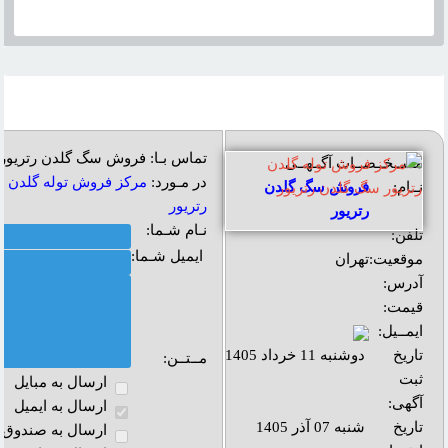
تماس بـا: فروش سگ گلدن رتریور
مشــخــصــات آگــهــی
در مـورد:
مرکز فروش توله گلدن ر
نــام:
فروش سگ گلدن
رتريور
رتریور
نـام شـما:
تلفن:
ایمیل شـما:
موقعیت:
تهران
آدرس:
قیمت:
ایمــیل:
تاریخ
دوشنبه 11 خرداد 1405
مــتــن:
ثبت
ارسال به مبايل
آگهی:
ارسال به ايميل
تاریخ
شنبه 07 آذر 1405
ارسال به صندوق پ