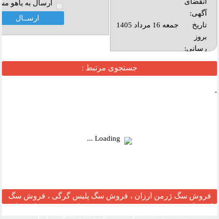
انقضای
ارسال به ياهو مس
آگهی:
تاريخ
جمعه 16 مرداد 1405
بروز
رساني:
بازديد:
جستجوی مرتبط :
آدرس
-
وب :‌
Loading ...
فروش سگ ژرمن ارزان ، فروش سگ پلیس گرگی ، فروش سگ
گارد نگهبان ، مرکز قیمت خرید وفروش سگ ، فروش سگ خانگی