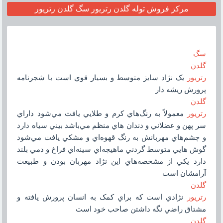
مرکز فروش توله گلدن رتريور سگ گلدن رتريور
سگ
گلدن
رتريور
يک نژاد سايز متوسط و بسيار قوي است با شجرنامه
پرورش ريشه دار
گلدن
رتريور
معمولاً به رنگ‌هاي کرم و طلايي يافت مي‌شود داراي
سر پهن و عضلاني و دندان هاي منظم مي‌باشد بيني سياه دارد
و چشم‌هاي مهربانش به رنگ قهوه‌اي و مشکي يافت مي‌شود
گوش هايي متوسط گردني ماهيچه‌اي سينه‌اي فراخ و دمي بلند
دارد يکي از مشخصه‌هاي اين نژاد مهربان بودن و طبيعت
آرامشان است
گلدن
رتريور
نژادي است که براي کمک به انسان پرورش يافته و
مشتاق راضي نگه داشتن صاحب خود است
گلدن