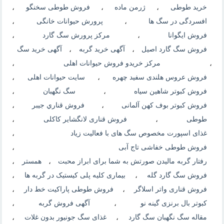
خرید طوطی
،
ژرمن ماده
،
فروش طوطی سخنگو
،
افسردگی در سگ ها
،
پرورش حیوانات خانگی
،
فروش ایگوانا
،
مرکز پرورش سگ گارد
،
فروش سگ گارد اصیل
،
آگهی خرید گربه
،
آگهی خرید سگ
،
مرکز خریدو فروش حیوانات اهلی
،
فروش عروس هلندی سفید چهره
،
سایت حیوانات اهلی
،
فروش کبوتر شاهین سیاه
،
سگ نگهبان
،
فروش کبوتر بوف کهن آلمانی
،
فروش قناري جيبر
،
طوطی
،
فروش قناری لانگشایر کاکلی
،
غذای اسپورت مخصوص سگ های با فعالیت زیاد
،
فروش طوطی خفاشی تاج آبی
،
رفتار گربه مالیدن صورتش به شما برای ابراز محبت
،
همستر
،
فروش سگ گارد گله
،
بیماری کلیه پلی کیستیک در گربه ها
،
فروش قناری واتر اسلاگر
،
فروش طوطی پاراکیت خط دار
،
کبوتر بال برنزی گینه نو
،
آگهی فروش گربه
،
مقاله سگ نگهبان سگ گارد
،
غذای سگ جونیور بدون غلات
،