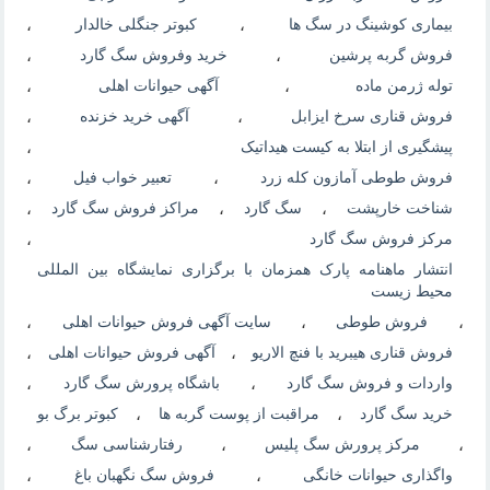
بیماری کوشینگ در سگ ها
،
کبوتر جنگلی خالدار
،
فروش گربه پرشین
،
خرید وفروش سگ گارد
،
توله ژرمن ماده
،
آگهی حیوانات اهلی
،
فروش قناری سرخ ایزابل
،
آگهی خرید خزنده
،
پیشگیری از ابتلا به کیست هیداتیک
،
فروش طوطی آمازون کله زرد
،
تعبیر خواب فیل
،
شناخت خارپشت
،
سگ گارد
،
مراکز فروش سگ گارد
،
مرکز فروش سگ گارد
،
انتشار ماهنامه پارک همزمان با برگزاری نمایشگاه بین المللی
محیط زیست
،
فروش طوطی
،
سایت آگهی فروش حیوانات اهلی
،
فروش قناری هیبرید با فنچ الاریو
،
آگهی فروش حیوانات اهلی
،
واردات و فروش سگ گارد
،
باشگاه پرورش سگ گارد
،
خرید سگ گارد
،
مراقبت از پوست گربه ها
،
کبوتر برگ بو
،
مرکز پرورش سگ پلیس
،
رفتارشناسی سگ
،
واگذاری حیوانات خانگی
،
فروش سگ نگهبان باغ
،