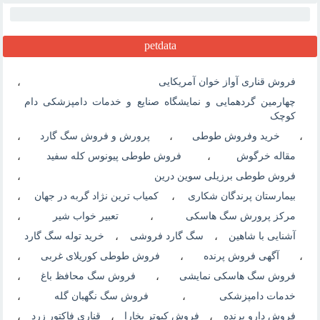
petdata
فروش قناری آواز خوان آمریکایی
،
چهارمین گردهمایی و نمایشگاه صنایع و خدمات دامپزشکی دام
کوچک
،
خرید وفروش طوطی
،
پرورش و فروش سگ گارد
،
مقاله خرگوش
،
فروش طوطی پیونوس کله سفید
،
فروش طوطی برزیلی سوین درین
،
بیمارستان پرندگان شکاری
،
کمیاب ترین نژاد گربه در جهان
،
مرکز پرورش سگ هاسکی
،
تعبیر خواب شیر
،
آشنایی با شاهین
،
سگ گارد فروشی
،
خرید توله سگ گارد
،
آگهی فروش پرنده
،
فروش طوطی کوریلای غربی
،
فروش سگ هاسکی نمایشی
،
فروش سگ محافظ باغ
،
خدمات دامپزشکی
،
فروش سگ نگهبان گله
،
فروش دارو پرنده
،
فروش کبوتر بخارا
،
قناری فاکتور زرد
،