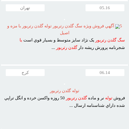
05.16
تهران
5
آگهي فروش ويژه سگ گلدن رتريور توله گلدن رتريور با مزه و
اصيل
سگ
گلدن
رتريور
يک نژاد سايز متوسط و بسيار قوي است
با
شجرنامه پرورش ريشه دار
گلدن
رتريور
...
06.14
کرج
توله گلدن رتريور
فروش
توله
نر و ماده
گلدن
رتريور
50 روزه واکسن خرده و انگل تراپي
شده داراي شناسنامه ارسال ...