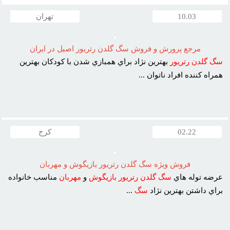
10.03
تهران
مرجع پرورش و فروش سگ گلدن رتريور اصيل در ايران
سگ
گلدن
رتريور
بهترين نژاد براي همبازي شدن با کودکان بهترين
همراه کننده افراد ناتوان ...
02.22
کرج
فروش ويژه سگ گلدن رتريور بازيگوش و مهربان
عرضه توله هاي
سگ
گلدن
رتريور
بازيگوش
و
مهربان
مناسب خانواده
براي داشتن بهترين نژاد
سگ
...