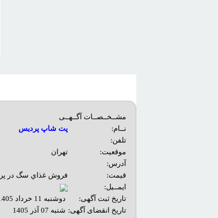
مشــخــصــات آگــهــی
نــام:
پت شاپ پردیس
تلفن:
موقعیت:
تهران
آدرس:
قیمت:
فروش غذاي سگ در پر
ایمــیل:
تاریخ ثبت آگهی:
دوشنبه 11 خرداد 1405
تاریخ انقضای آگهی:
شنبه 07 آذر 1405