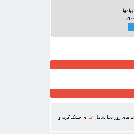
يامها
نجر
د هاي روز دنيا شامل
غذا
ي خشک گربه و