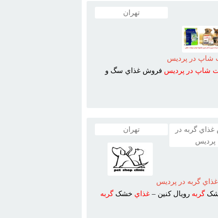
تهران
شاپ در پرديس
ت
شاپ
در
پرديس
فروش غذاي سگ و
ذاي گربه در
تهران
پرديس
اي گربه در پرديس
ک
گربه
رويال کنين –
غذاي
خشک
گربه