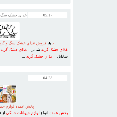
05.17
غذای خشک سگ و
5
فروش غذاي خشک سگ و گربه 
غذاي
خشک
گربه
شامل -
غذاي
خشک
گربه
ر
سانابل –
غذاي
خشک
گربه
...
04.28
پخش عمده لوازم حيو
پخش
عمده
انواع
لوازم
حيوانات
خانگي
از ق