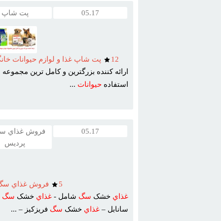
05.17
پت شاپ
12
پت شاپ غذا و لوازم حيوانات خان
ارائه کننده بزرگترين و کامل ترين مجموعه
ل
استفاده
حيوانات
...
05.17
فروش غذاي سگ
پرديس
5
فروش غذاي سگ 
غذاي
خشک
سگ
شامل -
غذاي
خشک
سگ
ر
سانابل –
غذاي
خشک
سگ
فريزکيز – ...