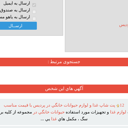
ارسال به ايميل
ارسال به صندوق پ
ارسال به ياهو مس
ديس
جستجوی مرتبط :
آگهي هاي اين شخص
12
پت شاپ غذا و لوازم حيوانات خانگي در پرديس با قيمت مناسب
لوازم
غذا
و تجهيزات مورد استفاده
حيوانات
خانگي
در
مجموعه از کليه برن
سگ ، مکمل هاي
غذا
يي ...