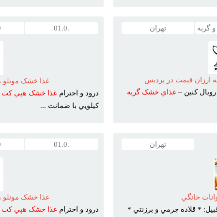
 گربه
تهران
.01.0
0
ارزان قيمت در پرديس
غذا خشک مونلو 
ويال کنين –
غذاي
خشک
گربه
درود و احترام
غذا
خشک
هپي
کت
و
کيلويي با ضمانت ...
تهران
.01.0
0
انات خانگي
غذا خشک مونلو 
بيل: * قلاده چرمي و برزنتي *
درود و احترام
غذا
خشک
هپي
کت
و