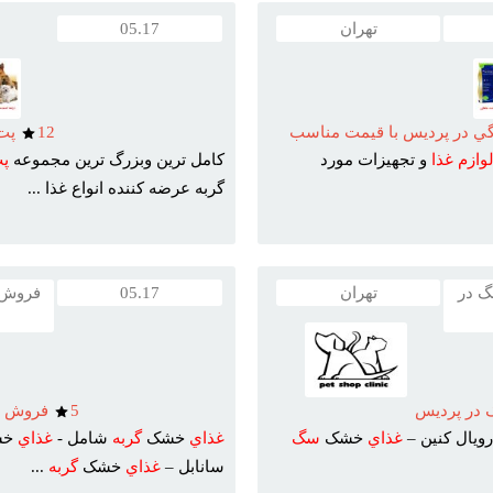
تهران
05.17
گي در پرديس با قيمت مناسب
12
پت 
وازم
غذا
و تجهيزات مورد
کامل ترين وبزرگ ترين مجموعه
پ
گربه عرضه کننده انواع غذا ...
 در
تهران
05.17
فروش غ
در پرديس
5
فروش غذ
ويال کنين –
غذاي
خشک
سگ
غذاي
خشک
گربه
شامل -
غذاي
خش
سانابل –
غذاي
خشک
گربه
...