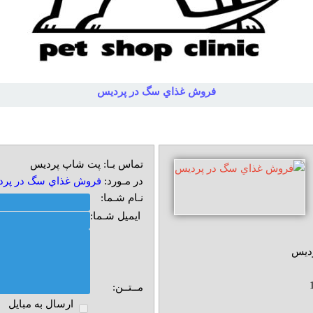
فروش غذاي سگ در پرديس
تماس بـا: پت شاپ پردیس
در مـورد:
فروش غذاي سگ در پر
نـام شـما:
ایمیل شـما:
ديس
مــتــن:
ارسال به مبايل