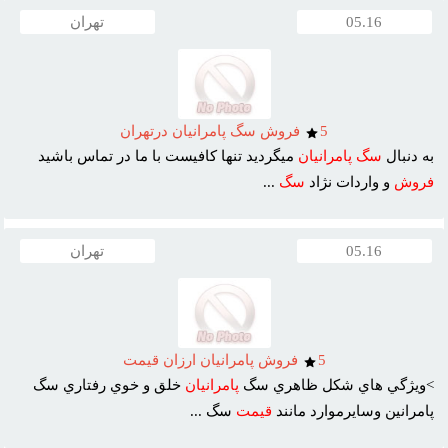
05.16
تهران
5
فروش سگ پامرانيان درتهران
به دنبال
سگ
پامرانيان
ميگرديد تنها کافيست با ما در تماس باشيد
فروش
و واردات نژاد
سگ
...
05.16
تهران
5
فروش پامرانيان ارزان قيمت
>ويژگي هاي شکل ظاهري سگ
پامرانيان
خلق و خوي رفتاري سگ
پامرانين وسايرموارد مانند
قيمت
سگ ...