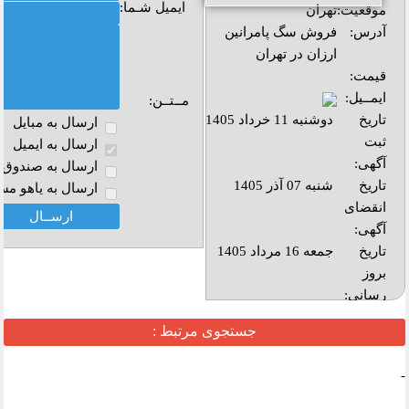
ایمیل شـما:
موقعیت:
تهران
آدرس:
فروش سگ پامرانين
ارزان در تهران
قیمت:
ایمــیل:
مــتــن:
تاریخ
دوشنبه 11 خرداد 1405
ارسال به مبايل
ثبت
ارسال به ايميل
آگهی:
ارسال به صندوق پ
تاریخ
شنبه 07 آذر 1405
ارسال به ياهو مس
انقضای
آگهی:
تاريخ
جمعه 16 مرداد 1405
بروز
رساني:
بازديد:
جستجوی مرتبط :
آدرس
-
وب :‌