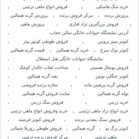
خرید سگ هاسکی
،
فروش انواع ماهی تزئینی
،
پرورش پرنده
،
مرکز فروش پرنده
،
پرورش گربه هیمالین
،
فروش بزرگترين نژاد قناري
،
پرورش ماهی
،
آدرس نمایشگاه حیوانات خانگی سالن حجاب
،
کبوتر سبز بروس
،
فروش طوطی کونور پیتز
،
کبوتر نوک سرخ
،
خرید گربه هیمالین
،
قیمت گربه هیمالین
،
نمایشگاه حیوانات خانگی هتل استقلال
،
فروش پوشال همستر
،
شناخت عقاب خالدار کوچک
،
کبوتر جنگلی بونین
،
بچه گربه هیمالین
،
فروش گربه پرشین ماده
،
مغازه پرنده فروشی
،
توله گربه هیمالین
،
سایت فروش گربه هیمالین
،
خرید ژرمن
،
فروش سگ ژرمن
،
خرید انواع نزاد ماهی تزئینی
،
خرید وفروش انواع ماهی تزئینی
،
فروش سنگ معدنی پرنده
،
فروش کبوتر فرشته
،
کبوتر برگ بو
،
گربه هیمالین
،
فروش طوطی روزیلا شمالی
،
ماهی تزئینی
،
مرکز فروش پرنده تزئینی
،