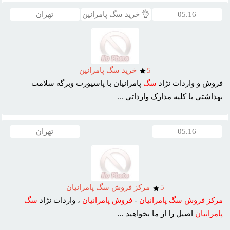
05.16
👌 خرید سگ پامرانین
تهران
5
خريد سگ پامرانين
فروش و واردات نژاد
سگ
پامرانيان با پاسيورت وبرگه سلامت
بهداشتي با کليه مدارک وارداتي ...
05.16
تهران
5
مرکز فروش سگ پامرانيان
مرکز
فروش
سگ
پامرانيان
-
فروش
پامرانيان
، واردات نژاد
سگ
پامرانيان
اصيل را از ما بخواهيد ...