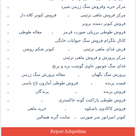
مرکز خرید وفروش سگ ژرمن شپرد
،
مرکز فروش ماهی تزئینی
،
فروش کبوتر کلاه دار
،
فروش کبوتر دمنده برونر
،
فروش طوطی برزیلی صورت قرمز
،
مقاله طوطی
،
کانال تلگرام فروش سگ حیوانات خانگی
،
فرش غذای ماهی تزئینی
،
کبوتر شکم روشن
،
مرکز پرورش و فروش ماهی تزئینی
،
غذای سگ جونیور حاوی گوشت بره و برنج
،
پرورش سگ نگهبان
،
مقاله پرورش سگ ژرمن
،
قیمت پرنده
،
فروش طوطی آمازون تاج یاسی
،
فروش پرنده
،
پرندگان
،
فروش طوطی پاراکیت گونه خاکستری
،
،
فروش کاکادوی باشکوه
،
خرید ماهی
،
کبوتر امپراتور سر صورتی
،
سایت گربه هیمالین
Report Adspetdata