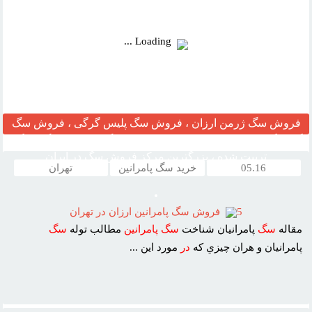
Loading ...
فروش سگ ژرمن ارزان ، فروش سگ پلیس گرگی ، فروش سگ
گارد نگهبان ، مرکز قیمت خرید وفروش سگ ، فروش سگ خانگی
تربیت شده ، بزرگترین مرکز فروش سگ در ایران
05.16
خرید سگ پامرانین
تهران
5
فروش سگ پامرانين ارزان در تهران
مقاله
سگ
پامرانيان شناخت
سگ
پامرانين
مطالب توله
سگ
پامرانيان و هران چيزي که
در
مورد اين ...