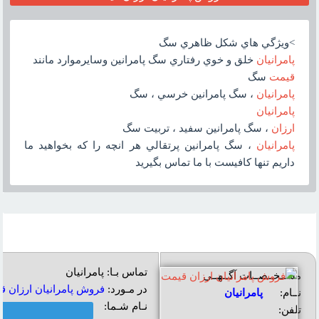
>ويژگي هاي شکل ظاهري سگ
پامرانيان
خلق و خوي رفتاري سگ پامرانين وسايرموارد مانند
قيمت
سگ
پامرانيان
، سگ پامرانين خرسي ، سگ
پامرانيان
ارزان
، سگ پامرانين سفيد ، تربيت سگ
پامرانيان
، سگ پامرانين پرتقالي هر انچه را که بخواهيد ما
داريم تنها کافيست با ما تماس بگيريد
تماس بـا: پامرانیان
مشــخــصــات آگــهــی
در مـورد:
فروش پامرانيان ارزان 
نــام:
پامرانیان
نـام شـما:
تلفن: