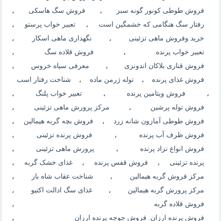
فروش طوطی کونور گونه سبز
،
فروش سگ هاسکی
،
رفتار سگ هنگامی که خشمگین است
،
تعبیر خواب پرستو
،
خرید وفروش ماهی تزئینی
،
نگهداری ماهی اسکار
،
تعبیر خواب پرنده
،
فروش قلاده سگ
،
فروش قناری بلاکان اندونزی
،
معرفی سیاه خروس
،
فروش غذای پرنده
،
توله ژرمن ماده
،
شناخت رفتار اسب
،
فروش ویتامین پرنده
،
تعبیر خواب پلنگ
،
فروش توله پرشین
،
مرکز پرورش ماهی تزئینی
،
فروش طوطی آمازون شانه زرد
،
فروش بچه گربه هیمالین
،
فروش ظرف آب پرنده
،
فروش پرنده تزئینی
،
فروش انواع نزاد پرنده
،
پرورش ماهی تزئینی
،
پرنده تزئینی
،
فروش قفس پرنده
،
غذای خشک گربه
،
مرکز فروش گربه هیمالین
،
شناخت عقاب شاه باز
،
مرکز پرورش گربه هیمالین
،
غذای سگ ادالت اکتیو
،
فروش قلاده گربه
،
فروش پرنده ارزان. فروش جوجه پرنده ارزان
،