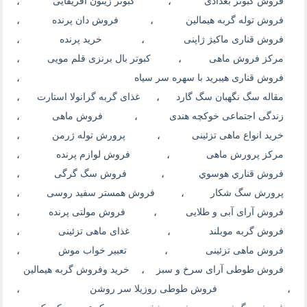
فروش کبوتر بغدادی
،
کبوتر زیتون آفریقایی
،
فروش توله گربه هیمالین
،
فروش دان پرنده
،
فروش قناری ماکیژ ژاپنی
،
خرید پرنده
،
مرکز فروش ماهی
،
کبوتر بال برنزی قلم مویی
،
فروش قناری هیبرید با سهره سر سیاه
،
مقاله سگ نگهبان سگ گارد
،
غذای گربه گرانولا استارت
،
زندگی اجتماعی خوکچه هندی
،
فروش ماهی
،
خرید انواع ماهی تزئینی
،
پرورش توله ژرمن
،
مرکز پرورش ماهی
،
فروش لوازم پرنده
،
فروش قناري هوسوي
،
فروش سگ گرگی
،
پرورش سگ شکار
،
فروش همستر سفید روسی
،
فروش آرای آبی و طلایی
،
فروش مولتی پرنده
،
فروش گربه موبلند
،
غذای ماهی تزئینی
،
فروش ماهی تزئینی
،
تعبیر خواب موش
،
فروش طوطی آرای سرخ و سبز
،
خرید وفروش گربه هیمالین
،
فروش طوطی روزیلا سر روشن
،