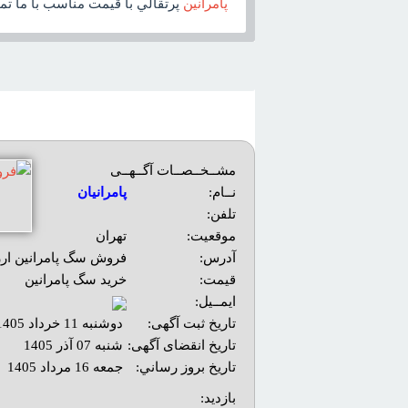
پامرانين
پرتقالي با قيمت مناسب با ما تم
مشــخــصــات آگــهــی
نــام:
پامرانیان
تلفن:
موقعیت:
تهران
آدرس:
فروش سگ پامرانين ارز
قیمت:
خرید سگ پامرانین
ایمــیل:
تاریخ ثبت آگهی:
دوشنبه 11 خرداد 1405
تاریخ انقضای آگهی:
شنبه 07 آذر 1405
تاريخ بروز رساني:
جمعه 16 مرداد 1405
بازديد: