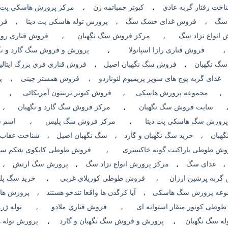
اخت رفتار گربه عادی
،
کبوتر چمباتمه زن
،
مرکز پرورش هاسکی پت د
 سگ
،
فروش غذای خشک سگ
،
پرورش توله هاسکی پت دیتا
،
فرو
 انواع نزاد سگ
،
مرکز فروش سگ نگهبان
،
فروش قناری رول
،
فروش قناری رازا اسپانولا
،
پرورش و فروش سگ گارد و نگ
سگ نگهبان
،
فروش سگ نگهبان اصیل
،
فروش قناری فری بزرگ ایتالی
غذای گربه پوچ های سوپر پریمیوم لئوناردو
،
فروش همستر چینی
،
پ
،
مجموعه پرورش هاسکی
،
فروش کبوتر ترینتون آمریکائی
،
سایت فروش سگ نگهبان
،
مرکز فروش سگ گارد و نگهبان
،
پرورش سگ هاسکی پت دیتا
،
مرکز فروش سگ پلیس
،
اسم 
هبان
،
خرید سگ نگهبان و گارد
،
سگ نگهبان اصیل
،
شناخت عقاب 
وش طوطی پاراکیت گونه خاکستری
،
فروش طوطی کایکوی شکم سف
،
غذای سگ
،
مرکز پرورش انواع نزاد سگ
،
پرورش سگ ارتش
،
گربه پرشین ارزان
،
فروش طوطی کوریلای غربی
،
خرید سگ پل
وعه پرورش سگ هاسکی
،
آیا کرگدن ها واقعا تندخو هستند
،
پرورش ها
وطی کونور منقار استوانه ای
،
فروش قناري ملادو
،
توله ژر
ه سگ نگهبان
،
پرورش و فروش سگ نگهبان و گارد
،
پرورش توله 