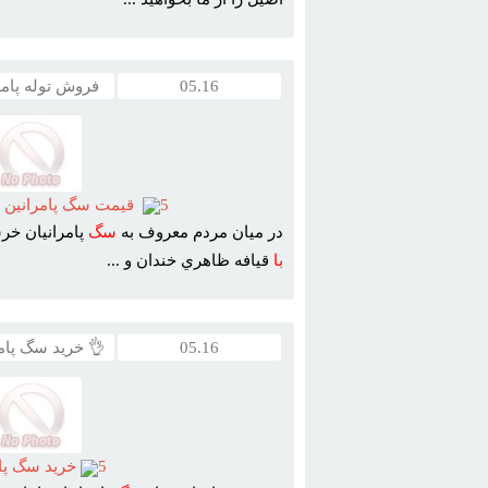
05.16
فروش توله پامر
5
قيمت سگ پامرانين ب
در ميان مردم معروف به
سگ
پامرانيان خر
با
قيافه ظاهري خندان و ...
05.16
👌 خرید سگ پام
5
خريد سگ پام