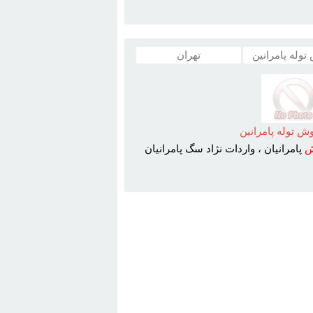
وله پامرانین
تهران
 توله پامرانين
ش
پامرانيان ، واردات نژاد سگ پامرانيان