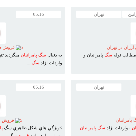
مرکز فروش سگ در ایران
نین
تهران
05.16
رزان در تهران
5
فروش سگ 
طالب توله
سگ
پامرانيان و
به دنبال
سگ
پامرانيان
ميگرديد تنه
واردات نژاد
سگ
...
تهران
05.16
امرانيان
5
فروش پا
ان
، واردات نژاد
سگ
پامرانيان
>ويژگي هاي شکل ظاهري سگ
پا
وسايرموارد مانند
قيمت
سگ ...