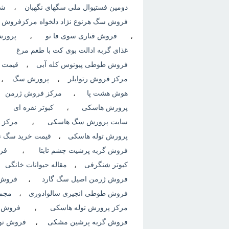
دومین فستیوال ملی سگهای نگهبان
،
شن
فروش سگ هرنوع نژاد دلخواه مرکزفروش
،
فروش قناری سوی فا تو
،
پرورش
غذای گربه ادالت بوی کت با طعم مرغ
فروش طوطی پیونوس کله آبی
،
قیمت 
مرکز فروش رتوایلر
،
پرورش سگ
،
هوش هشت پا
،
مرکز فروش ژرمن
پرورش هاسکی
،
کبوتر نقره ای
،
سایت پرورش سگ هاسکی
،
مرکز 
پرورش توله هاسکی
،
قیمت خرید سگ نگ
فروش گربه پرشیت چشم تابتا
،
فر
کبوتر شنگرفی
،
مقاله حیوانات خانگی
فروش ژرمن اصیل سگ گارد
،
فروش 
فروش طوطی انجیری سالوادوری
،
مجم
مرکز پرورش توله هاسکی
،
فروش ط
فروش گربه پرشین مشکی
،
فروش تول