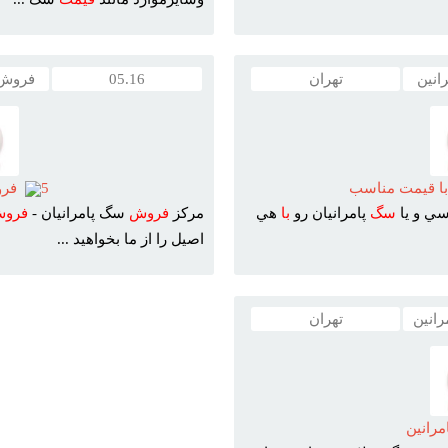
انین
تهران
05.16
فروش ت
ا قيمت مناسب
5
فروش
سي و يا
سگ
پامرانيان رو
با
هي
مرکز
فروش
سگ پامرانيان -
فرو
اصيل را از ما بخواهيد ...
رانین
تهران
رانين