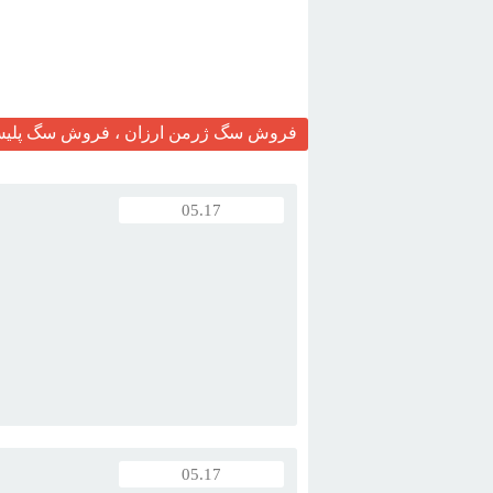
فروش سگ ژرمن ارزان ، فروش سگ پلیس 
05.17
05.17