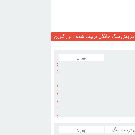
روش سگ خانگی تربیت شده ، بزرگترین
تهران
12
مربي
تربيت
سگ
پليس
خانم
عارف
09122374947
هبان درايران با کادري مجرب جهت
تربيت
 تربیت سگ
تهران