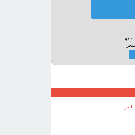
يامها
نجر
پلیس