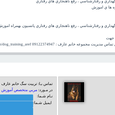
ه ها ي اموزش
 جهت
ارف : 09122374947 https://www.instagram.com/dog_training_aref
تماس بـا: تربیت سگ خانم عارف
در مـورد:
مربي متخصص آموزش و 
نـام شـما:
ایمیل شـما: