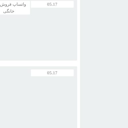
05.17
واتساپ فروش
خانگی
اموزش و
تربيت
سگ
هاي
خانگي
، اموزش 
مقدماتي ، اموزش پيشرفته ، رفع ...
05.17
مربي
سگ
شخصي است که
سگ
ها را برا
خود آموزش مي‌دهد انواع مختلفي ...