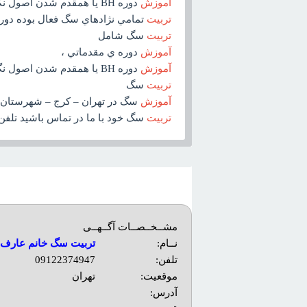
آموزش
دوره BH يا همقدم شدن اصول نگهداري و رفتارشناسي ، رفع ناهنجاري هاي رفتاري
تربيت
تمامي نژادهاي سگ فعال بوده دور
تربيت
سگ شامل
آموزش
دوره ي مقدماتي ،
آموزش
دوره BH يا همقدم شدن اصول نگهداري و رفتارشناسي ، رفع ناهنجاري هاي رفتاري پانسيون بهمراه اموزش
تربيت
سگ
آموزش
سگ در تهران – کرج – شهرستان
تربيت
سگ خود با ما در تماس باشيد تلفن تماس مديريت مجموعه خانم ع
مشــخــصــات آگــهــی
نــام:
تربیت سگ خانم عارف
تلفن:
09122374947
موقعیت:
تهران
آدرس: