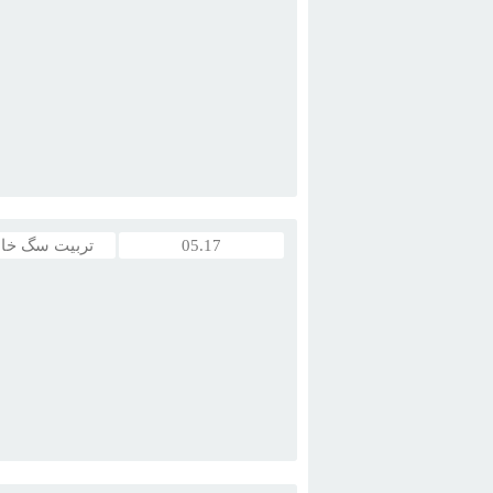
شرح وظايف
مربي
سگ
فردي هست که
س
دستورات خود آموزش داده و شيوه ...
05.17
تربیت سگ خا
خانم عارف 09122374947 آموزش
سگ
ژرم
آموزش
سگ
تضميني آموزش
سگ
درغرب ته