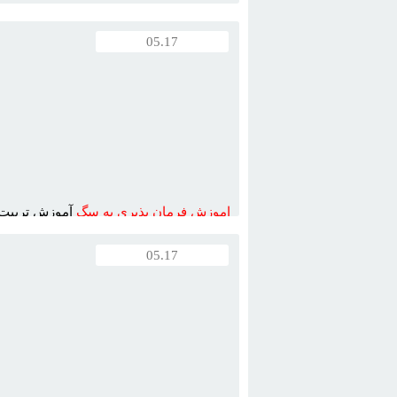
صاحبان محترم
سگ
، علاقمندان به نگهداري
05.17
نگران رفتارغيرقابل کنترل ...
اموزش
فرمان
پذيري
به
سگ
آموزش تربيت
وتربيت صحيح
سگ
به
ره گيري اصولي ...
05.17