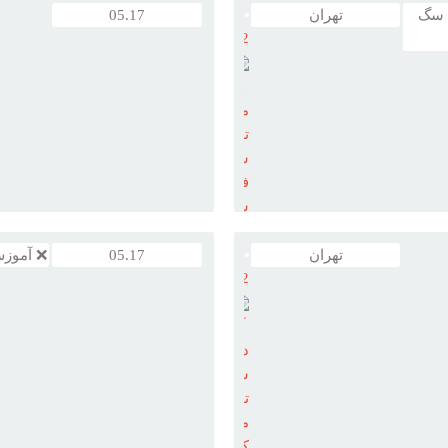
سگ
 سگ
تهران
05.17
مربي و مطابق دستورات به طور ..
پامرانين
12
دستشويي به
سگ
، آموزش
واتساپ
مربي
تربيت
سگ
فروش
سگ
خانگي
تهران
تهران
05.17
❌ آموز
12
ي اطاعت از دستورات
مربي
ان
کنترل انرژي در
سگ
ها يکي از بهتر
آموزش
همراه
سگ
مي باشد که ...
دستشويي
سگ
تضميني
مناطق
کرج