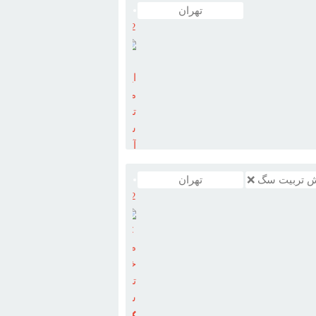
تهران
.
12
اينستاگرام
مربي
تربيت
سگ
آموزش
سگ
خانگي
ش تربیت سگ ❌
تهران
تهران
12
ين راه ها براي اين کار پياده روي به
❌
مربي
خانم
تربيت
سگ
❌