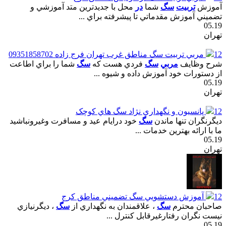
آموزش
تربيت
سگ
شما
در
محل با جديدترين متد آموزشي و
تضميني آموزش مقدماتي تا پيشرفته براي ...
05.19
تهران
12
مربي تربيت سگ مناطق غرب تهران فرج زاده 09351858702
شرح وظايف
مربي
سگ
فردي هست که
سگ
شما را براي اطاعت
از دستورات خود آموزش داده و شيوه ...
05.19
تهران
12
پانسيون و نگهداري نژاد سگ هاي کوچک
ديگرنگران تنها ماندن
سگ
خود درايام عيد و مسافرت وغيرونباشيد
ما با ارائه بهترين خدمات ...
05.19
تهران
12
آموزش دستشويي سگ تضميني مناطق کرج
صاحبان محترم
سگ
، علاقمندان به نگهداري از
سگ
، ديگرنيازي
نيست نگران رفتارغيرقابل کنترل ...
05.19