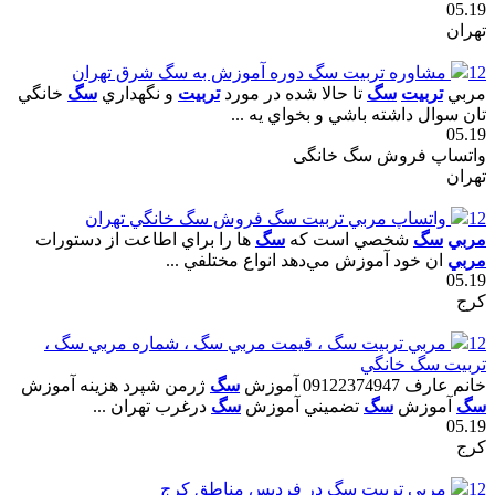
05.19
تهران
12
مشاوره تربيت سگ دوره آموزش به سگ شرق تهران
مربي
تربيت
سگ
تا حالا شده در مورد
تربيت
و نگهداري
سگ
خانگي
تان سوال داشته باشي و بخواي يه ...
05.19
واتساپ فروش سگ خانگی
تهران
12
واتساپ مربي تربيت سگ فروش سگ خانگي تهران
مربي
سگ
شخصي است که
سگ
ها را براي اطاعت از دستورات
مربي
ان خود آموزش مي‌دهد انواع مختلفي ...
05.19
کرج
12
مربي تربيت سگ ، قيمت مربي سگ ، شماره مربي سگ ،
تربيت سگ خانگي
خانم عارف 09122374947 آموزش
سگ
ژرمن شپرد هزينه آموزش
سگ
آموزش
سگ
تضميني آموزش
سگ
درغرب تهران ...
05.19
کرج
12
مربي تربيت سگ در فرديس مناطق کرج