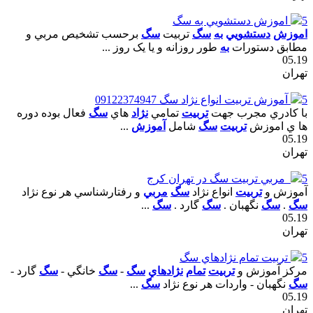
5
اموزش دستشويي به سگ
اموزش
دستشويي
به
سگ
تربيت
سگ
برحسب تشخيص مربي و
مطابق دستورات
به
طور روزانه و يا يک روز ...
05.19
تهران
5
آموزش تربيت انواع نژاد سگ 09122374947
با کادري مجرب جهت
تربيت
تمامي
نژاد
هاي
سگ
فعال بوده دوره
ها ي اموزش
تربيت
سگ
شامل
آموزش
...
05.19
تهران
5
مربي تربيت سگ در تهران کرج
آموزش و
تربيت
انواع نژاد
سگ
مربي
و رفتارشناسي هر نوع نژاد
سگ
.
سگ
نگهبان .
سگ
گارد .
سگ
...
05.19
تهران
5
تربيت تمام نژادهاي سگ
مرکز آموزش و
تربيت
تمام
نژادهاي
سگ
-
سگ
خانگي -
سگ
گارد -
سگ
نگهبان - واردات هر نوع نژاد
سگ
...
05.19
تهران