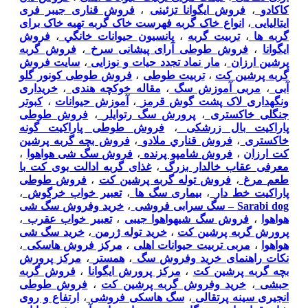
کاکادو
،
فروش ایگوانا تزئینی
،
فروش قناری جیبر فری
ایتالیایی
،
انواع خاک گربه فهرست خاک گربه تهیه خاک برای
گربه ها
،
تربیت گربه
،
پانسيون حيوانات خانگي
،
فروش
ایگوانا
،
فروش طوطی آرای پیشانی سرخ
،
فروش گربه
پرشین ارزان
،
مار نماد تجدد حیات و نوزایی
،
سایت فروش
گربه پرشین کت
،
تربیت طوطی
،
فروش طوطی کونور گلو
آبی
،
مربی آموزش سگ
،
مقاله خوکچه هندی
،
خریداری
ونگهداری لاک پشت گوش قرمز
،
آموزش حیوانات
،
کبوتر
جنگلی خاکستری
،
پرورش سگ رتوایلر
،
فروش طوطی
پاراکیت بال زرشکی
،
فروش طوطی پاراکیت گونه
خاکستری
،
فروش قناري ملادو
،
فروش بچه گربه پرشین
کت ارزان
،
فروش شامپو پرنده
،
فروش سگ شی هواهوا
،
معرفی عقاب خالدار بزرگ
،
غذای گربه ادالت بوی کت با
طعم مرغ
،
فروش توله گربه پرشین کت
،
فروش طوطی
پاراکیت خط دار
،
بیماری سگ ها
،
تعبیر خواب خرگوش
،
Sarabi dog – سگ سرابی فروشی
،
خرید وفروش سگ شی
هواهوا
،
فروش سگ شیهواهوا جیبی
،
تعبیر خواب عقرب
،
پرورش گربه پرشین کت
،
خرید توله ژرمن
،
خرید سگ شی
هواهوا
،
مربی تربیت حیوانات اهلی
،
مرکز فروش هاسکی
،
نکات راهنمای خرید وفروش سگ
،
همستر
،
مرکز پرورش
بچه گربه پرشین کت
،
مرکز پرورش ایگوانا
،
فروش گربه
حبشی
،
خرید وفروش گربه پرشین کت
،
فروش طوطی
انجیری سینه پرتقالی
،
سگ هاسکی فروشی
،
ارتفاع و روی