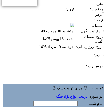
تلفن:
موقعیت:
تهران
آدرس:
قیمت:
ایمــیل:
تاریخ ثبت آگهی:
یکشنبه 18 مرداد 1405
تاریخ انقضای
جمعه 16 بهمن 1405
آگهی:
تاريخ بروز رساني:
دوشنبه 19 مرداد 1405
بازديد:
آدرس وب :‌
تماس بـا: 👌 مربی تربیت سگ 👌
در مـورد:
تربيت انواع نژاد سگ
نـام شـما: