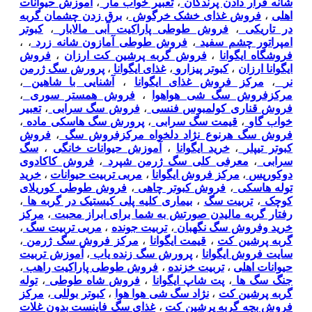
شانه قرار دادن پرندگان
،
تعبیر خواب مار
،
آموزش حیوانات
اهلی
،
فروش غذای خشک خرگوش
،
برق زدن چشمان گربه
در تاریکی
،
فروش طوطی پاراکیت آبی مالابار
،
کبوتر
امپراتور چشم سفید
،
فروش طوطی آمازون شانه زرد
،
،
فروشگاه ایگوانا
،
فروش گربه پرشین کت ارزان
،
فروش
ایگوانا ارزان
،
کبوتر پیزارو
،
غذای ایگوانا
،
پرورش سگ ژرمن
نر
،
مرکز فروش غذای ایگوانا
،
آشنایی با شاهین
،
مرکزفروش سگ شی هواهوا
،
فروش همستر سوری
،
فروش قناری کولمبوس فنسی
،
فروش سگ سرابی
،
تعبیر
خواب گاو
،
قیمت سگ سرابی
،
پرورش سگ هاسکی ماده
،
فروش سگ هرنوع نژاد دلخواه مرکزفروش سگ
،
فروش
کبوتر تیپلر
،
خرید ایگوانا
،
آموزش حیوانات خانگی
،
سگ
سرابی
،
معرفی کلی سگ ژرمن شپرد
،
فروش کاکادوی
دوکورپس
،
مرکز فروش ایگوانا
،
مربی تربیت حیوانات
،
خرید
توله هاسکی
،
فروش کبوتر چاهی
،
فروش طوطی کوریلای
کوچک
،
تربیت سگ
،
بیماری کلیه پلی کیستیک در گربه ها
،
رفتار گربه مالیدن صورتش به شما برای ابراز محبت
،
مرکز
خرید وفروش سگ نگهبان
،
تربیت جونده
،
مربی تربیت سگ
،
گربه پرشین کت
،
قیمت ایگوانا
،
مرکز فروش سگ ژرمن
،
سایت فروش ایگوانا
،
پرورش سگ زنده یاب
،
آموزش تربیت
حیوانات اهلی
،
تربیت خزنده
،
فروش طوطی پاراکیت راهب
،
جنگ سگ ها
،
پت شاپ ایگوانا
،
فروش شاه طوطی
،
توله
گربه پرشین کت
،
نژاد سگ شی هوا هوا
،
کبوتر بوللی
،
مرکز
فروش بچه گربه پرشین کت
،
غذای سگ فاینست بدون غلات