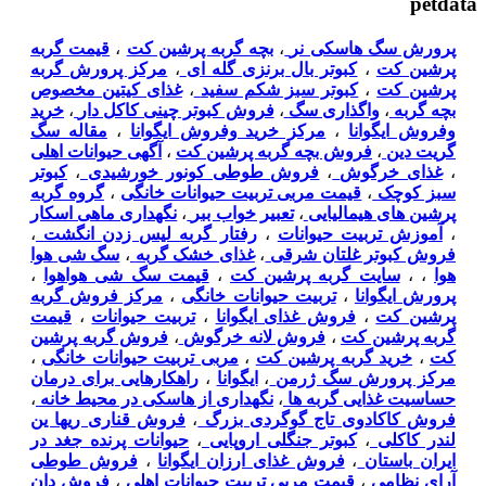
petdata
پرورش سگ هاسکی نر
،
بچه گربه پرشین کت
،
قیمت گربه
پرشین کت
،
کبوتر بال برنزی گله ای
،
مرکز پرورش گربه
پرشین کت
،
کبوتر سبز شکم سفید
،
غذای کیتین مخصوص
بچه گربه
،
واگذاری سگ
،
فروش کبوتر چینی کاکل دار
،
خرید
وفروش ایگوانا
،
مرکز خرید وفروش ایگوانا
،
مقاله سگ
گریت دین
،
فروش بچه گربه پرشین کت
،
آگهی حیوانات اهلی
،
غذای خرگوش
،
فروش طوطی کونور خورشیدی
،
کبوتر
سبز کوچک
،
قیمت مربی تربیت حیوانات خانگی
،
گروه گربه
پرشین های هیمالیایی
،
تعبیر خواب ببر
،
نگهداری ماهی اسکار
،
آموزش تربیت حیوانات
،
رفتار گربه لیس زدن انگشت
،
فروش کبوتر غلتان شرقی
،
غذای خشک گربه
،
سگ شی هوا
هوا
،
،
سایت گربه پرشین کت
،
قیمت سگ شی هواهوا
،
پرورش ایگوانا
،
تربیت حیوانات خانگی
،
مرکز فروش گربه
پرشین کت
،
فروش غذای ایگوانا
،
تربیت حیوانات
،
قیمت
گربه پرشین کت
،
فروش لانه خرگوش
،
فروش گربه پرشین
کت
،
خرید گربه پرشین کت
،
مربی تربیت حیوانات خانگی
،
مرکز پرورش سگ ژرمن
،
ایگوانا
،
راهکارهایی برای درمان
حساسیت غذایی گربه ها
،
نگهداری از هاسکی در محیط خانه
،
فروش کاکادوی تاج گوگردی بزرگ
،
فروش قناری ریها ین
لندر کاکلی
،
کبوتر جنگلی اروپایی
،
حیوانات پرنده جغد در
ایران باستان
،
فروش غذای ارزان ایگوانا
،
فروش طوطی
آرای نظامی
،
قیمت مربی تربیت حیوانات اهلی
،
فروش دان