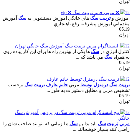
تهران
12
❌ مربي خانم تربيت سگ ❌ vip
اموزش و
تربيت
سگ
هاي خانگي اموزش دستشويي به
سگ
آموزش
مقدماتي اموزش پيشرفته رفع ناهنجاري ...
05.19
تهران
12
اينستاگرام مربي تربيت سگ آموزش سگ خانگي تهران
کنترل انرژي در
سگ
ها يکي از بهترين راه ها براي اين کار پياده روي
به همراه
سگ
مي باشد که ...
05.19
تهران
12
تربيت سگ درمنزل توسط خانم عارف
تربيت
سگ
درمنزل
توسط
مربي
خانم
عارف
تربيت
سگ
برحسب
تشخيص مربي و مطابق دستورات به طور ...
05.19
تهران
12
پيج اينستاگرام مربي تربيت سگ در پرديس آموزش سگ
خانگي
مربي
تربيت
سگ
بايد بدانيم
سگ
ه ا زماني که بتوانند صاحب شان را
راضي کنند بسيار خوشحالند ...