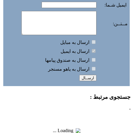
ایمیل شـما:
مــتــن:
ارسال به مبايل
ارسال به ايميل
ارسال به صندوق پيامها
ارسال به ياهو مسنجر
جستجوی مرتبط :
-
Loading ...