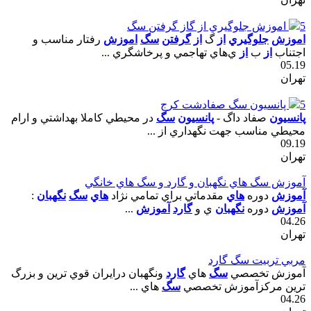
5
اموزش جلوگيري از گاز گرفتن سگ
اموزش
جلوگيري
از
گ
از
گرفتن
سگ
اموزش
رفتار مناسب و
اجتناب
از
ب
از
ي‌هاي تهاجمي و پرخاشگري ...
05.19
تهران
5
پانسيون سگ صفادشت کرج
پانسيون
صفاد داگ -
پانسيون
سگ
در محيطي کاملا بهداشتي و ارام
محيطي مناسب جهت نگهداري از ...
09.19
تهران
آموزش سگ هاي نگهبان و گارد و سگ هاي خانگي
آموزش
دوره
هاي
مقدماتي براي تمامي نژاد
هاي
سگ
نگهبان
:
آموزش
دوره
نگهبان
ي و
گارد
آموزش
...
04.26
تهران
مربي تربيت سگ گارد
آموزش تخصصي
سگ
هاي
گارد
ونگهبان درايران قوي ترين و بزرگ
ترين مرکزآموزش تخصصي
سگ
هاي ...
04.26