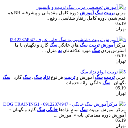
5
آموزش تخصصى مربى سگ تربيت و پانسيون
مربي
تربيت
سگ
آموزش
دوره کامل مقدماتى و پيشرفته BH هم
قدم شدن دوره کامل رفتار شناسى ، رفع ...
05.19
تهران
5
آموزش تربيت دشتشويي به سگ خانم عارف 09122374947
مرکز
آموزش
تربيت
سگ
هاي خانگي
سگ
گارد و نگهبان با ما
استرس بردن
سگ
مورد علاقه تان
به
منزل ...
05.19
تهران
5
تربيت انواع نژاد سگ
مربي
تربيت
سگ
اموزش و
تربيت
هر نوع
نژاد
سگ
.
سگ
گارد .
سگ
نگهبان .
سگ
خانگي ارائه خدمات ...
05.19
تهران
5
مرکزآموزش سگ خانگي - 09122374947 - DOG TRAINING1
مرکز آموزش تربيت
سگ
تمام نژادها
خانگي
سگ
گارد ونگهبان »
آموزش دوره مقدماتي پايه » آموزش ...
05.19
تهران