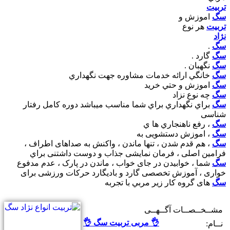
تربيت
سگ
اموزش و
تربيت
هر نوع
نژاد
سگ
.
سگ
گارد .
سگ
نگهبان .
سگ
خانگي ارائه خدمات مشاوره جهت نگهداري
سگ
اموزش و حتي خريد
سگ
چه نوع نزاد
سگ
براي نگهداري براي شما مناسب ميباشد دوره کامل رفتار
شناسى
سگ
، رفع ناهنجاري ها ي
سگ
، اموزش دستشويى به
سگ
، هم قدم شدن ، تنها ماندن ، واکنش به صداهاى اطراف ،
فرامين اصلى ، فرمان نمايشى جذاب و دوست داشتنى براي
سگ
شما ، خوابيدن در جاى خواب ، ماندن در پارک ، عدم مدفوع
خوارى ، آموزش تخصصى گارد و باديگارد حرکات ورزشى براى
سگ
هاى گروه کار زير مربي با تجربه
مشــخــصــات آگــهــی
👌 مربی تربیت سگ 👌
نــام: