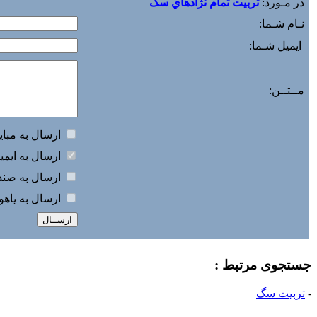
در مـورد:
تربيت تمام نژادهاي سگ
نـام شـما:
ایمیل شـما:
مــتــن:
ارسال به مباي
ارسال به ايمي
ارسال به صندو
ارسال به ياه
جستجوی مرتبط :
-
تربیت سگ