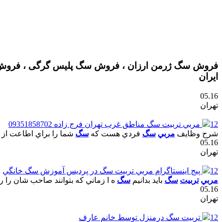
فروش سگ ژرمن ارزان ، فروش سگ پلیس گرگی ، فروش س
ایران
05.16
تهران
12
مربي تربيت سگ مناطق غرب تهران فرج زاده 09351858702
شرح وظايف
مربي
سگ
فردي هست که
سگ
شما را براي اطاعت از 
05.16
تهران
12
پيج اينستاگرام مربي تربيت سگ در پرديس آموزش سگ خانگي
مربي
تربيت
سگ
بايد بدانيم
سگ
ه ا زماني که بتوانند صاحب شان را را
05.16
تهران
12
تربيت سگ درمنزل توسط خانم عارف