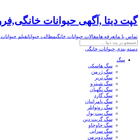
گپت دیتا ,آگهی حیوانات خانگی,ف
تماس با ما
تعرفه ها
مقالات حیوانات خانگی
مطالب حیوانات
فیلم حیوانات 
دسته بندی حیوانات خانگی
سگ
سگ هاسکی
سگ ژرمن
سگ تریر
سگ شیتزو
سگ نگهبان
سگ گارد
سگ پامرانیان
سگ روتوایلر
سگ پیت بول
سگ گریت دین
سگ چاوچاو
سگ سرابی
سگ دوبرمن