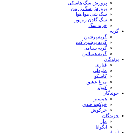
پرورش سگ هاسکی
پرورش سگ ژرمن
سگ شی هوا هوا
سگ گلدن رتریور
خرید سگ
گربه
گربه پرشین
گربه پرشین کت
گربه سیامی
گربه هیمالین
پرندگان
قناری
طوطی
کاسکو
مرغ عشق
کبوتر
جوندگان
همستر
خوکچه هندی
خرگوش
خزندگان
مار
ایگوانا
آبزیان