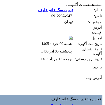
مشــخــصــات آگــهــی
نــام:
تربیت سگ خانم عارف
تلفن:
09122374947
موقعیت:
تهران
آدرس:
قیمت:
ایمــیل:
تاریخ ثبت آگهی:
شنبه 09 خرداد 1405
تاریخ انقضای
پنجشنبه 05 آذر 1405
آگهی:
تاريخ بروز رساني:
جمعه 16 مرداد 1405
بازديد:
آدرس وب :‌
تماس بـا: تربیت سگ خانم عارف