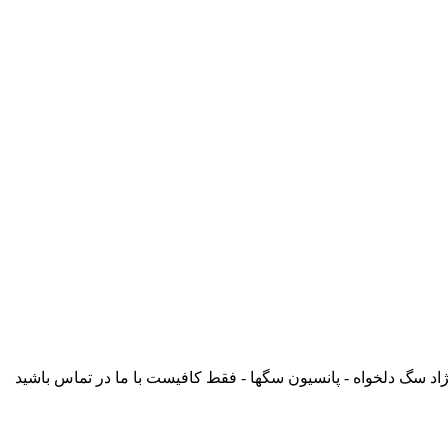
د سگ دلخواه - پانسيون سگها - فقط کافيست با ما در تماس باشيد