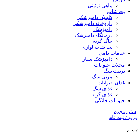
ماهی تزئینی
پت شاپ
کلینیک دامپزشکی
داروخانه دامپزشکی
دامپزشک
درمانگاه دامپزشک
خاگ گربه
پت شاپ لوازم
خدمات دامی
دامپزشک سیار
مجلات حیوانات
تربیت سگ
مربی سگ
غذای حیوانات
غذای سگ
غذای گربه
حیوانات خانگی
بستن پنجره
ورود / ثبت نام
ثبت نام