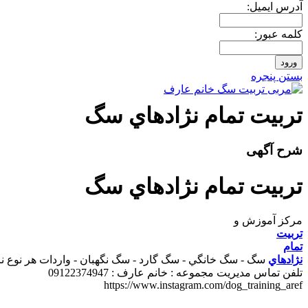
آدرس ايميل:
کلمه عبور:
بستن پنجره
تربيت تمام نژادهاي سگ
شرح آگهی
تربيت تمام نژادهاي سگ
مرکز آموزش و
تربيت
تمام
نژادهاي
سگ - سگ خانگي - سگ گارد - سگ نگهبان - واردات هر نوع نژا
تلفن تماس مديريت مجموعه : خانم عارف : 09122374947
https://www.instagram.com/dog_training_aref