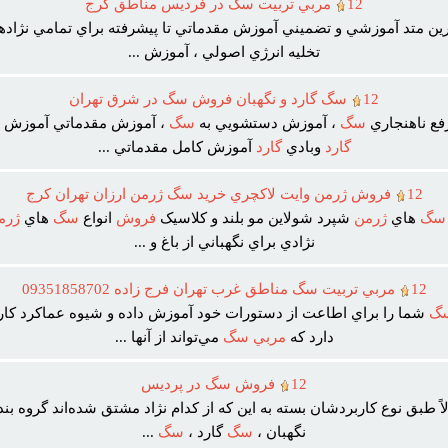
12
مربي تربيت سگ در فرديس مناطق کرج
ين متد آموزشي و تضميني آموزش مقدماتي تا پيشرفته براي تمامي نژاده
تخليه انرژي اصولي ، آموزش ...
12
سگ گارد و نگهبان فروش سگ در شرق تهران
فع ناهنجاري
سگ
، آموزش دستشويي به
سگ
، آموزش مقدماتي آموزش پ
گارد
وبادي
گارد
آموزش کامل مقدماتي ...
12
فروش ژرمن وايت لاکچري خريد سگ ژرمن ارزان تهران کرج
سگ
هاي
ژرمن
شپرد شولاين مو بلند و کلاسيک
فروش
انواع
سگ
هاي
ژرم
نژادي براي نگهباني از باغ و ...
12
مربي تربيت سگ مناطق غرب تهران فرج زاده 09351858702
گ
شما را براي اطاعت از دستورات خود آموزش داده و شيوه عماکرد کا
دارد که
مربي
سگ
مي‌تواند از آنها ...
12
فروش سگ در پرديس
 طبق نوع کاربردشان بسته به اين که از کدام نژاد مشتق شده‌اند گروه بن
نگهبان ،
سگ
گارد ،
سگ
...