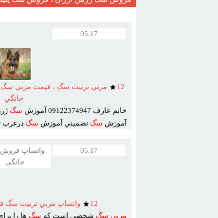
05.17
12
مربي تربيت سگ ، قيمت مربي سگ ،
خانگي
خانم عارف 09122374947 آموزش
سگ
ژرم
آموزش
سگ
تضميني آموزش
سگ
درغرب ته
05.17
واتساپ فروش
خانگی
12
واتساپ مربي تربيت سگ ف
مربي
سگ
شخصي است که
سگ
ها را برا