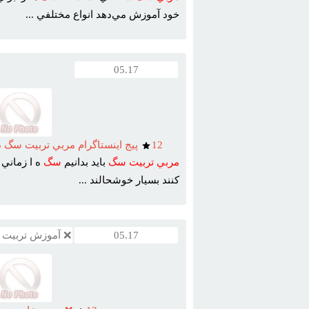
خود آموزش مي‌دهد انواع مختلفي ...
05.17
12
پيج اينستاگرام مربي تربيت سگ
مربي
تربيت
سگ
بايد بدانيم
سگ
ه ا زماني 
کنند بسيار خوشحالند ...
05.17
❌ آموزش تربیت