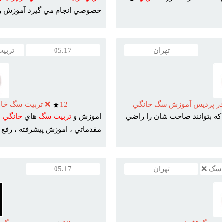
خصوصي انجام مي گيرد آموزش و .
تهران
05.17
تربی
 در پرديس آموزش سگ خانگي
12
❌ تربيت سگ خان
که بتوانند صاحب شان را راضي
اموزش و
تربيت
سگ
هاي
خانگي
،
مقدماتي ، اموزش پيشرفته ، رفع ..
 سگ ❌
تهران
05.17