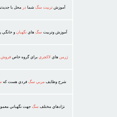
آموزش
تربيت
سگ
شما
در
محل با جديدتر
آموزش وتربيت
سگ
هاي
نگهبان
و خانگي ر
ژرمن
هاي
لاکچري
براي گروه خاص
فروش
شرح وظايف
مربي
سگ
فردي هست که
س
نژادهاي مختلف
سگ
جهت نگهباني معمولاً