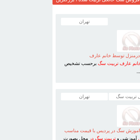
تهران
رمنزل توسط خانم عارف
انم
عارف
تربيت
سگ
برحسب تشخيص
.
 تربیت سگ
تهران
اموزش سگ در پرديس با قيمت مناسب
آموزشي و
تربيت
سگ
در
محل بصورت