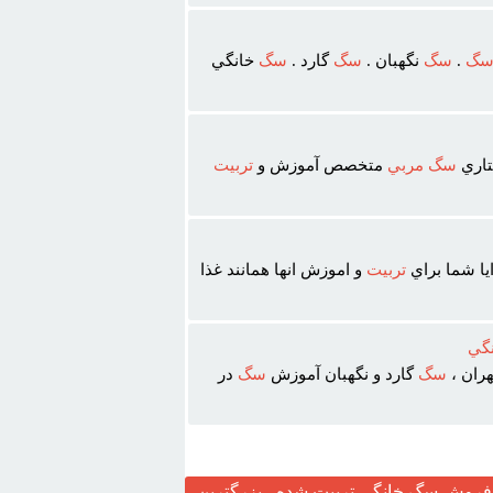
گ
.
سگ
نگهبان .
سگ
گارد .
سگ
خانگي
تاري
سگ
مربي
متخصص آموزش و
تربيت
يا شما براي
تربيت
و اموزش انها همانند غذا
نگي
ران ،
سگ
گارد و نگهبان آموزش
سگ
در
روش سگ خانگی تربیت شده ، بزرگترین