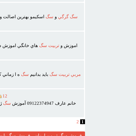
سگ
گرگي
و
سگ
اسکيمو بهترين اصالت و 
اموزش و
تربيت
سگ
هاي خانگي اموزش د
مربي
تربيت
سگ
بايد بدانيم
سگ
ه ا زماني ک
12
خانم عارف 09122374947 آموزش
سگ
ژر
2
1
فروش سگ ژرمن ارزان ، فروش سگ پلیس 