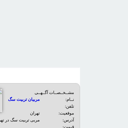
مشــخــصــات آگــهــی
نــام:
مربیان تربیت سگ
تلفن:
موقعیت:
تهران
آدرس:
مربی تربیت سگ در تهر
قیمت: