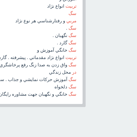
تربيت
انواع نژاد
سگ
مربي
و رفتارشناسي هر نوع نژاد
سگ
.
سگ
نگهبان .
سگ
گارد .
سگ
خانگي آموزش و
تربيت
انواع نژاد مقدماتي . پيشرفته . گارد
سگ
واق زدن به صدا زنگ رفع پرخاشگر
در
محل زندگي
سگ
آموزش حرکات نمايشي و جذاب . سينه 
سگ
دلخواه
سگ
خانگي و نگهبان جهت مشاوره رايگان ب