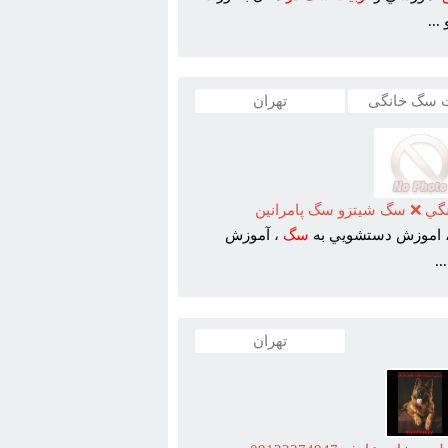
..
ت سگ خانگی
تهران
گي ❌ سگ شيتزو سگ پامرانين
 اموزش دستشويي به
سگ
، آموزش
.
تهران