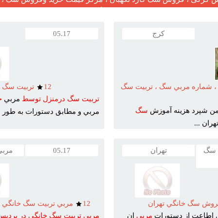
مرکز فروش سگ در ایران
کرج
05.17
 شماره مربي سگ ، تربيت سگ
12
تربيت سگ د
تربيت
سگ
درمنزل
توسط
مربي
خ
ن شپرد هزينه آموزش
سگ
مربي و مطابق دستورات به طور ..
ران ...
 سگ
تهران
05.17
مربی
روش سگ خانگي تهران
12
مربي تربيت سگ خانگي 
ي اطاعت از دستورات
مربي
ان
مربي
تربيت
سگ
خانگي
در
پرديس