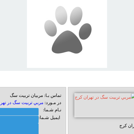
تماس بـا: مربیان تربیت سگ
در مـورد:
مربي تربيت سگ در تهرا
نـام شـما:
ایمیل شـما:
ان کرج