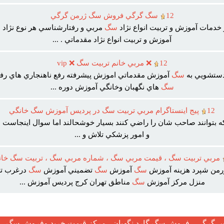
12
سگ گرگي فروش سگ ژرمن گرگي
خدمات آموزش و تربيت انواع نژاد
سگ
مربي و رفتارشناسي هر نوع نژاد
س
آموزش و تربيت انواع نژاد مقدماتي . ...
12
❌ مربي خانم تربيت سگ ❌ vip
ستشويي به
سگ
آموزش مقدماتي اموزش پيشرفته رفع ناهنجاري هاي رف
سگ
هاي نگهبان وخانگي آموزش دوره ...
12
پيج اينستاگرام مربي تربيت سگ در پرديس آموزش سگ خانگي
ه بتوانند صاحب شان را راضي کنند بسيار خوشحالند اما سوال اينجاست ا
و امور پزشکي تلاش و ...
مربي تربيت سگ ، قيمت مربي سگ ، شماره مربي سگ ، تربيت سگ خا
من شپرد هزينه آموزش
سگ
آموزش
سگ
تضميني آموزش
سگ
درغرب ته
منزل مرکز آموزش
سگ
مناطق تهران کرج پرديس آموزش ...
گرگی ، فروش سگ گارد نگهبان ، مرکز قیمت خرید وفروش سگ ، ف