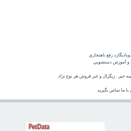
وباديگارد رفع ناهنجاري
ي و آموزش دستشويي
خير . زيگزال و غير فروش هر نوع نژاد
ا ما تماس بگيريد