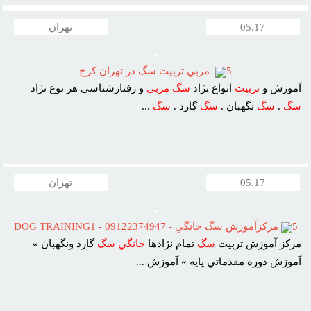
05.17
تهران
5
مربي تربيت سگ در تهران کرج
آموزش و
تربيت
انواع نژاد
سگ
مربي
و رفتارشناسي هر نوع نژاد
سگ
.
سگ
نگهبان .
سگ
گارد .
سگ
...
05.17
تهران
5
مرکزآموزش سگ خانگي - 09122374947 - DOG TRAINING1
مرکز آموزش تربيت
سگ
تمام نژادها
خانگي
سگ
گارد ونگهبان »
آموزش دوره مقدماتي پايه » آموزش ...