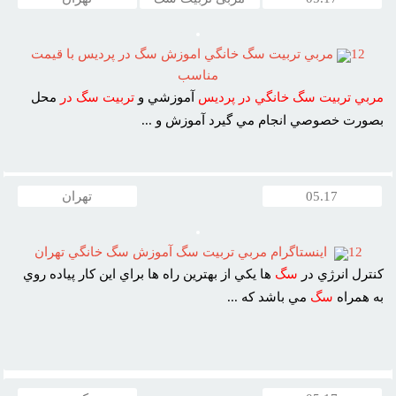
12
مربي تربيت سگ خانگي اموزش سگ در پرديس با قيمت
مناسب
مربي
تربيت
سگ
خانگي
در
پرديس
آموزشي و
تربيت
سگ
در
محل
بصورت خصوصي انجام مي گيرد آموزش و ...
05.17
تهران
12
اينستاگرام مربي تربيت سگ آموزش سگ خانگي تهران
کنترل انرژي در
سگ
ها يکي از بهترين راه ها براي اين کار پياده روي
به همراه
سگ
مي باشد که ...