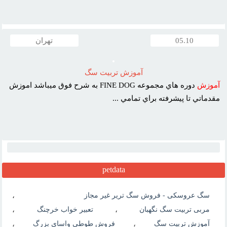
05.10
تهران
آموزش تربيت سگ
آموزش
دوره هاي مجموعه FINE DOG به شرح فوق ميباشد اموزش
مقدماتي تا پيشرفته براي تمامي ...
petdata
سگ عروسکی - فروش سگ تریر غیر مجاز
،
مربی تربیت سگ نگهبان
،
تعبیر خواب خرچنگ
،
آموزش تربیت سگ
،
فروش طوطی واسای بزرگ
،