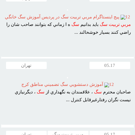
12
پيج اينستاگرام مربي تربيت سگ در پرديس آموزش سگ خانگي
مربي
تربيت
سگ
بايد بدانيم
سگ
ه ا زماني که بتوانند صاحب شان را
راضي کنند بسيار خوشحالند ...
05.17
تهران
12
آموزش دستشويي سگ تضميني مناطق کرج
صاحبان محترم
سگ
، علاقمندان به نگهداري از
سگ
، ديگرنيازي
نيست نگران رفتارغيرقابل کنترل ...
05.17
مربی تربیت سگ
تهران