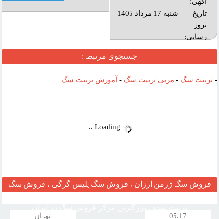
آگهی:
تاريخ
شنبه 17 مرداد 1405
بروز
رساني:
بازديد:
جستجوی مرتبط :
آدرس
-
تربیت سگ
-
مربی تربیت سگ
-
آموزش تربیت سگ
وب :‌
Loading ...
فروش سگ ژرمن ارزان ، فروش سگ پلیس گرگی ، فروش سگ
گارد نگهبان ، مرکز قیمت خرید وفروش سگ ، فروش سگ خانگی
تربیت شده ، بزرگترین مرکز فروش سگ در ایران
05.17
تهران