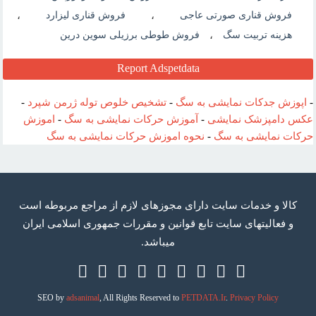
فروش قناری صورتی عاجی
،
فروش قناری لیزارد
،
هزینه تربیت سگ
،
فروش طوطی برزیلی سوین درین
Report Adspetdata
-
اپوزش جدکات نمایشی به سگ
-
تشخیص خلوص توله ژرمن شپرد
-
عکس دامپزشک نمایشی
-
آموزش حرکات نمایشی به سگ
-
اموزش
حرکات نمایشی به سگ
-
نحوه اموزش حرکات نمایشی به سگ
كالا و خدمات سایت دارای مجوزهای لازم از مراجع مربوطه است
و فعاليتهای سايت تابع قوانين و مقررات جمهوری اسلامی ايران
میباشد.
Telegram
RSS
Twitter
Google
Facebook
Instagram
Linkedin
Youtube
Aparat
Plus
SEO by
adsanimal
, All Rights Reserved to
PETDATA.Ir
.
Privacy Policy