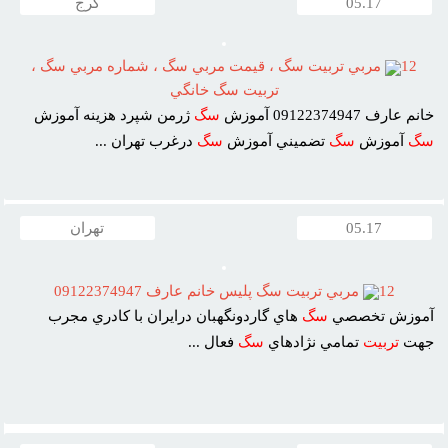
05.17
کرج
12
مربي تربيت سگ ، قيمت مربي سگ ، شماره مربي سگ ،
تربيت سگ خانگي
خانم عارف 09122374947 آموزش
سگ
ژرمن شپرد هزينه آموزش
سگ
آموزش
سگ
تضميني آموزش
سگ
درغرب تهران ...
05.17
تهران
12
مربي تربيت سگ پليس خانم عارف 09122374947
آموزش تخصصي
سگ
هاي گاردونگهبان درايران با کادري مجرب
جهت
تربيت
تمامي نژادهاي
سگ
فعال ...