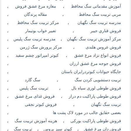
آموزش مقدماتی سگ محافظ
،
مغازه مرغ عشق فروش
،
مربی تربیت سگ محافظ
،
مقاله پرندگان
،
مدرسه تربیت سگ نگهبان
،
مرکز تربیت سگ محافظ
،
فروش قناري جيبر
،
تعبیر خواب بوتیمار
،
مرکز آموزش تربیت سگ نگهبان
،
مدرسه تربیت سگ پلیس
،
فروش عروس هلندی
،
مرکز پرورش سگ ژرمن
،
فروش انواع نزاد مرغ عشق
،
کبوتر امپراتور چشم سفید
،
فروش جوجه مرغ عشق ارزان
،
جایگاه حیوانات کبوتردرایران باستان
،
تربیت دستشویی کردن سگ
،
سگ گارد
،
فروش طوطی لوری سیاه بال
،
تربیت سگ پلیس
،
فروش طوطی پاراکیت دم دراز
،
فروش غذای مرغ عشق
،
تربیت سگ نگهبان
،
فروش کبوتر نجفی
،
بعضی حقایق جالب در مورد لاک پشت ها
،
فروش طوطی پاراکیت بورکی
،
هزینه آموزش تربیت سگ
،
فروش دان مرغ عشق
،
کبوتر سبز بروس
،
تربیت سگ
،