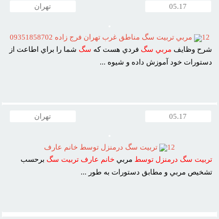
05.17
تهران
12
مربي تربيت سگ مناطق غرب تهران فرج زاده 09351858702
شرح وظايف
مربي
سگ
فردي هست که
سگ
شما را براي اطاعت از
دستورات خود آموزش داده و شيوه ...
05.17
تهران
12
تربيت سگ درمنزل توسط خانم عارف
تربيت
سگ
درمنزل
توسط
مربي
خانم
عارف
تربيت
سگ
برحسب
تشخيص مربي و مطابق دستورات به طور ...