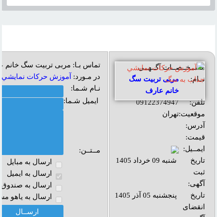
تماس بـا: مربی تربیت سگ خانم 
مشــخــصــات آگــهــی
در مـورد:
آموزش حرکات نمايشي 
نــام:
مربی تربیت سگ
نـام شـما:
خانم عارف
ایمیل شـما:
تلفن:
09122374947
موقعیت:
تهران
آدرس:
قیمت:
ایمــیل:
مــتــن:
تاریخ
شنبه 09 خرداد 1405
ارسال به مبايل
ثبت
ارسال به ايميل
آگهی:
ارسال به صندوق پ
تاریخ
پنجشنبه 05 آذر 1405
ارسال به ياهو مس
انقضای