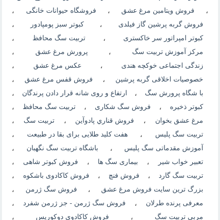
،
فروش ویتامین مرغ عشق
،
فروشگاه حیوانات خانگی
،
فروش گربه پرشین گاز فیلدی
،
کبوتر سبز پومپادور
،
کبوتر امپراتور سر خاکستری
،
تربیت سگ محافظ
،
مرکز آموزش تربیت سگ
،
پرورش مرغ عشق
،
زندگی اجتماعی خوکچه هندی
،
عکس مرغ عشق
،
خصوصیات اخلاقی گربه پرشین
،
فروش قفس مرغ عشق
،
با شگاه پرورش سگ
،
ارتفاع و روی شانه قرار دادن پرندگان
،
کبوتر ذخیره
،
فروش سگ شکاری
،
تربیت سگ محافظ
،
مرغ عشق بخوان
،
فروش قناري پادوآين
،
تربیت سگ
،
تربیت سگ پلیس
،
هفت کلید طلایی برای بقا در طبیعت
،
آموزش مقدماتی سگ پلیس
،
باشگاه تربیت سگ نگهبان
،
تعبیر خواب شیر
،
بیماری سگ ها
،
فروش کبوتر شاهی
،
تربیت سگ گارد
،
فروش فنچ
،
فروش کاکادوی باشکوه
،
بزرگ ترین سایت فروش مرغ عشق
،
فروش سگ ژرمن
،
معرفی پرنده طرلان
،
فروش سگ ژرمن - جز ژرمن شفرد
،
مربی تربیت سگ
،
فروش کاکادوی دوکورپس
،