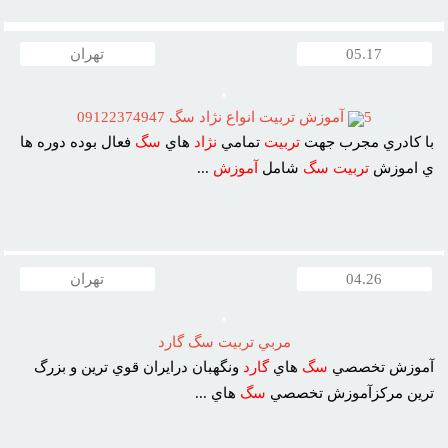
05.17
تهران
5
آموزش تربيت انواع نژاد سگ 09122374947
با کادري مجرب جهت
تربيت
تمامي
نژاد
هاي
سگ
فعال بوده دوره ها
ي اموزش
تربيت
سگ
شامل
آموزش
...
04.26
تهران
مربي تربيت سگ گارد
آموزش تخصصي
سگ
هاي
گارد
ونگهبان درايران قوي ترين و بزرگ
ترين مرکزآموزش تخصصي
سگ
هاي ...