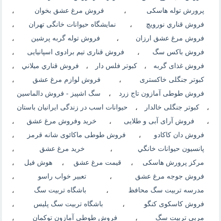
پرورش توله هاسکی
،
فروش مرغ عشق بخوان
،
فروش قناري نورويچ
،
نمایشگاه حیوانات خانگی تهران
،
فروش مرغ عشق ارزان
،
فروش توله گربه پرشین
،
فروش باکس سگ
،
فروش قناری تیم برادوی اسپانیایی
،
فروش غذای گربه
،
کبوتر فلس دار
،
فروش قناري ميلاني
،
کبوتر جنگلی خاکستری
،
فروش لوازم مرغ عشق
،
فروش طوطی آمازون تاج زرد
،
سگ اشپیز - فروش دالماسین
،
کبوتر جنگلی خالدار
،
حیوانات اسب در زندگی ایرانیان باستان
،
فروش آرای آبی و طلایی
،
خرید وفروش مرغ عشق
،
فروش دان کاکادو
،
فروش طوطی ماکائوی شانه قرمز
،
پانسيون حيوانات خانگي
،
خرید مرغ عشق
،
مرکز پرورش هاسکی
،
قیمت مرغ عشق
،
هوش فیل
،
فروش جوجه مرغ عشق
،
تعبیر خواب راسو
،
مدرسه تربیت سگ محافظ
،
باشگاه تربیت سگ
،
فروش کاسکوی کنگو
،
باشگاه تربیت سگ پلیس
،
مربی تربیت سگ
،
فروش طوطی آمازون توکمان
،