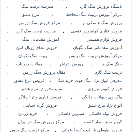
باشگاه پرورش سگ گارد
،
مدرسه تربیت سگ
،
مرکز آموزش تربیت سگ محافظ
،
مرغ عشق
،
پرورش سگ هاسکی نر
،
مرکز فروش سگ ژرمن
،
فروش قناری کولمبوس فنسی
،
مدرسه تربیت سگ گارد
،
فروش لوازم همستر
،
آموزش مقدماتی سگ
،
آموزش مقدماتی سگ نگهبان
،
فروش غذای رویال کنین
،
مرکز آموزش تربیت سگ پلیس
،
تربیت سگ نگهبان
،
جنگ سگ ها
،
پرورش رتوایلر
،
مقالات حیوانات
،
تربیت سگ گارد
،
مقاله پرورش سگ ژرمن
،
معرفی انواع نژاد سگ جهت خرید سگ
،
فروش مرغ عشق
،
فروش کبوتر تبریزی
،
سایت فروش مرغ عشق
،
واگذاری حیوانات خانگی
،
فروش قناری واتر اسلاگر
،
انواع نژاد مرغ عشق
،
فروش گربه سیامی
،
فروش توله هاسکی – سیبرین هاسکی
،
خرید ژرمن
،
کبوتر سبز منقار کلفت
،
مرکز پرورش سگ در ایران
،
فروش طوطی پاراکیت کله ارغوانی
،
مرکز تربیت سگ پلیس