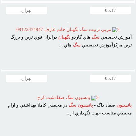
05.17
تهران
5
مربي تربيت سگ نگهبان خانم عارف 09122374947
آموزش تخصصي
سگ
هاي گاردو
نگهبان
درايران قوي ترين و بزرگ
ترين مرکزآموزش تخصصي
سگ
هاي ...
05.17
تهران
5
پانسيون سگ صفادشت کرج
پانسيون
صفاد داگ -
پانسيون
سگ
در محيطي کاملا بهداشتي و ارام
محيطي مناسب جهت نگهداري از ...