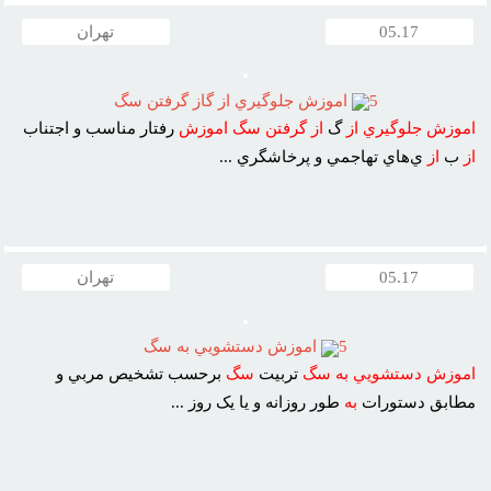
05.17
تهران
5
اموزش جلوگيري از گاز گرفتن سگ
اموزش
جلوگيري
از
گ
از
گرفتن
سگ
اموزش
رفتار مناسب و اجتناب
از
ب
از
ي‌هاي تهاجمي و پرخاشگري ...
05.17
تهران
5
اموزش دستشويي به سگ
اموزش
دستشويي
به
سگ
تربيت
سگ
برحسب تشخيص مربي و
مطابق دستورات
به
طور روزانه و يا يک روز ...