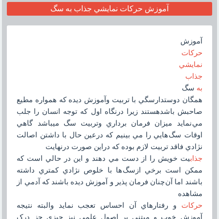
آموزش حرکات نمايشي جذاب به سگ
آموزش
حرکات
نمايشي
جذاب
به
سگ
همگان دوستدارسگي با تربيت وآموزش ديده که همواره مطيع
صاحبش باشدهستند زيرا درنگاه اول که توجه انسان را جلب
مي نمايد ميزان فرمان برداري وتربيت سگ ميباشد گاهي
اوقات سگ هايي را مي بينيم که درعين حال با داشتن اصالت
نژادي فاقد تربيت لازم بوده که دراين صورت درنهايت
جذاب
يت خويش را از دست مي دهند و اين در حالي است که
ممکن است برخي ازسگ ها با خلوص نژادي کمتري داشته
باشند اما آن چنان فرمان پذير و آموزش ديده باشند که آدمي از
مشاهده
حرکات
و رفتارهاي آن احساس تعجب نمايد والبته نتيجه
آموزش خوب و مبتني بر اصول علمي نيز چيزي جز درک