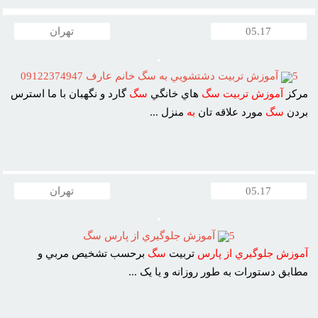
05.17
تهران
5
آموزش تربيت دشتشويي به سگ خانم عارف 09122374947
مرکز
آموزش
تربيت
سگ
هاي خانگي
سگ
گارد و نگهبان با ما استرس
بردن
سگ
مورد علاقه تان
به
منزل ...
05.17
تهران
5
آموزش جلوگيري از پارس سگ
آموزش
جلوگيري
از
پارس
تربيت
سگ
برحسب تشخيص مربي و
مطابق دستورات به طور روزانه و يا يک ...