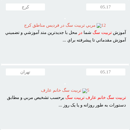
05.17
کرج
12
مربي تربيت سگ در فرديس مناطق کرج
آموزش
تربيت
سگ
شما
در
محل با جديدترين متد آموزشي و تضميني
آموزش مقدماتي تا پيشرفته براي ...
05.17
تهران
5
تربيت سگ خانم عارف
تربيت
سگ
خانم
عارف
تربيت
سگ
برحسب تشخيص مربي و مطابق
دستورات به طور روزانه و يا يک روز ...