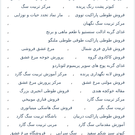
،
کبوتر پشت رنگ پریده
،
مرکز تربیت سگ
،
فروش طوطی پاراکیت تووی
،
مار نماد تجدد حیات و نوزایی
،
مرکز تربیت سگ نگهبان
،
غذای گربه ادالت سنستیو با طعم ماهی و برنج
،
فروش طوطی پاراکیت طوقی طوطی ملنگو
،
فروش قناري فري شمال
،
مرغ عشق فروشی
،
فروش کاکادوی گروه
،
پرورش جوجه مرغ عشق
،
غذای گربه پوچ های سوپر پریمیوم لئوناردو
،
فروش لانه نگهداری پرنده
،
مرکز آموزش تربیت سگ گارد
،
فروش مولتی مرغ عشق
،
مرکز پرورش مرغ عشق
،
مقاله خوکچه هندی
،
فروش طوطی انجیری بزرگ
،
مرکز تربیت سگ گارد
،
فروش قناري موبيخي
،
تربیت سگ بگیر
،
فروش سگ هاسکی مینیاتوری
،
فروش طوطی پاراکیت دربیان
،
باشگاه تربیت سگ گارد
،
آموزش مقدماتی سگ گارد
،
مربی تربیت سگ گارد
،
کبوتر سبز شکم سفید
،
سگ سرابی
،
فروشگاه مرغ عشق