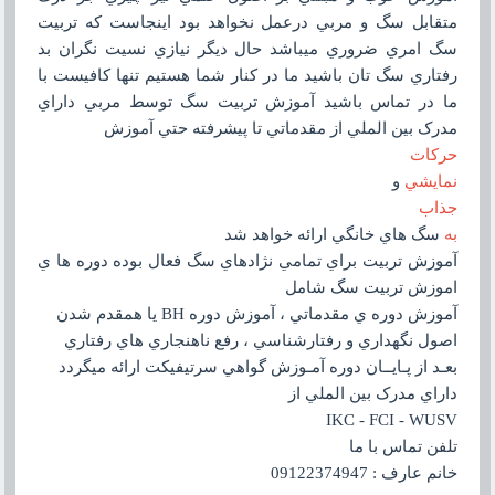
متقابل سگ و مربي درعمل نخواهد بود اينجاست که تربيت
سگ امري ضروري ميباشد حال ديگر نيازي نسيت نگران بد
رفتاري سگ تان باشيد ما در کنار شما هستيم تنها کافيست با
ما در تماس باشيد آموزش تربيت سگ توسط مربي داراي
مدرک بين الملي از مقدماتي تا پيشرفته حتي آموزش
حرکات
نمايشي
و
جذاب
به
سگ هاي خانگي ارائه خواهد شد
آموزش تربيت براي تمامي نژادهاي سگ فعال بوده دوره ها ي
اموزش تربيت سگ شامل
آموزش دوره ي مقدماتي ، آموزش دوره BH يا همقدم شدن
اصول نگهداري و رفتارشناسي ، رفع ناهنجاري هاي رفتاري
بعـد از پـايــان دوره آمـوزش گواهي سرتيفيکت ارائه ميگردد
داراي مدرک بين الملي از
IKC - FCI - WUSV
تلفن تماس با ما
خانم عارف : 09122374947