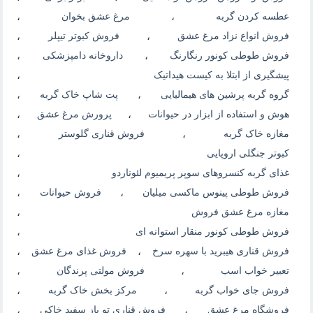
عطسه کردن گربه
،
مرغ عشق بخوان
،
فروش انواع نزاد مرغ عشق
،
فروش کبوتر تیپلر
،
فروش طوطی کونور رنگارنگ
،
داروخانه دامپزشکی
،
پیشگیری از ابتلا به کیست هیداتیک
،
گروه گربه پرشین های هیمالیایی
،
پت شاپ خاک گربه
،
هوش و استفاده از ابزار در حیوانات
،
پرورش مرغ عشق
،
مغازه خاک گربه
،
فروش قناری گلوستر
،
کبوتر جنگلی اروپایی
،
غذای گربه کنسروهای سوپر پریمیوم لئوناردو
،
فروش طوطی پینوس ماکسی میلیان
،
فروش حیوانات
،
مغازه مرغ عشق فروش
،
فروش طوطی کونور منقار استوانه ای
،
فروش قناری هیبرید با سهره سرخ
،
فروش غذای مرغ عشق
،
تعبیر خواب اسب
،
فروش مولتی پرندگان
،
فروش جای خواب گربه
،
مرکز بخش خاک گربه
،
فروشگاه مرغ عشق
،
فروش قناری تو پاز سفید خاکی
،