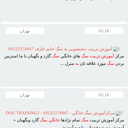
05.18
تهران
5
آموزش تربيت دشتشويي به سگ خانم عارف 09122374947
مرکز
آموزش
تربيت
سگ
هاي خانگي
سگ
گارد و نگهبان با ما استرس
بردن
سگ
مورد علاقه تان
به
منزل ...
05.18
تهران
5
مرکزآموزش سگ خانگي - 09122374947 - DOG TRAINING1
مرکز آموزش تربيت
سگ
تمام نژادها
خانگي
سگ
گارد ونگهبان »
آموزش دوره مقدماتي پايه » آموزش ...