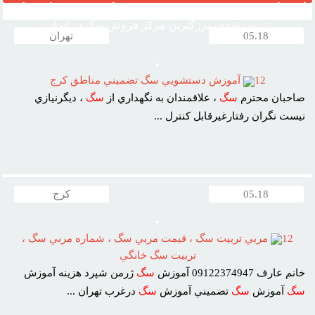
گارد نگهبان ، مرکز قیمت خرید وفروش سگ ، فروش سگ خانگی
تربیت شده ، بزرگترین مرکز فروش سگ در ایران
05.18
تهران
12
آموزش دستشويي سگ تضميني مناطق کرج
صاحبان محترم
سگ
، علاقمندان به نگهداري از
سگ
، ديگرنيازي
نيست نگران رفتارغيرقابل کنترل ...
05.18
کرج
12
مربي تربيت سگ ، قيمت مربي سگ ، شماره مربي سگ ،
تربيت سگ خانگي
خانم عارف 09122374947 آموزش
سگ
ژرمن شپرد هزينه آموزش
سگ
آموزش
سگ
تضميني آموزش
سگ
درغرب تهران ...