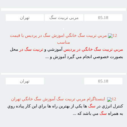
05.18
مربی تربیت سگ
تهران
12
مربي تربيت سگ خانگي اموزش سگ در پرديس با قيمت
مناسب
مربي
تربيت
سگ
خانگي
در
پرديس
آموزشي و
تربيت
سگ
در
محل
بصورت خصوصي انجام مي گيرد آموزش و ...
05.18
تهران
12
اينستاگرام مربي تربيت سگ آموزش سگ خانگي تهران
کنترل انرژي در
سگ
ها يکي از بهترين راه ها براي اين کار پياده روي
به همراه
سگ
مي باشد که ...