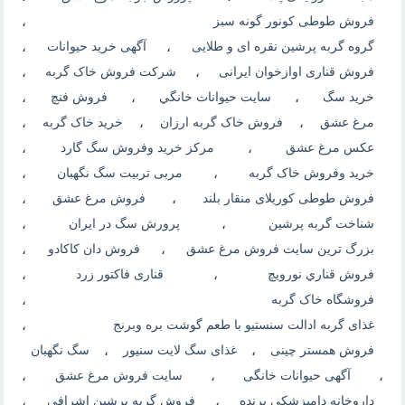
فروش طوطی کونور گونه سبز
،
گروه گربه پرشین نقره ای و طلایی
،
آگهی خرید حیوانات
،
فروش قناری اوازخوان ایرانی
،
شرکت فروش خاک گربه
،
خرید سگ
،
سايت حيوانات خانگي
،
فروش فنچ
،
مرغ عشق
،
فروش خاک گربه ارزان
،
خرید خاک گربه
،
عکس مرغ عشق
،
مرکز خرید وفروش سگ گارد
،
خرید وفروش خاک گربه
،
مربی تربیت سگ نگهبان
،
فروش طوطی کوریلای منقار بلند
،
فروش مرغ عشق
،
شناخت گربه پرشین
،
پرورش سگ در ایران
،
بزرگ ترین سایت فروش مرغ عشق
،
فروش دان کاکادو
،
فروش قناري نورويچ
،
قناری فاکتور زرد
،
فروشگاه خاک گربه
،
غذای گربه ادالت سنستیو با طعم گوشت بره وبرنج
،
فروش همستر چینی
،
غذای سگ لایت سنیور
،
سگ نگهبان
،
آگهی حیوانات خانگی
،
سایت فروش مرغ عشق
،
داروخانه دامپزشکی پرنده
،
فروش گربه پرشین اشرافی
،