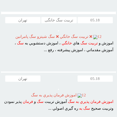
05.18
تربیت سگ خانگی
تهران
12
❌ تربيت سگ خانگي ❌ سگ شيتزو سگ پامرانين
اموزش و
تربيت
سگ
هاي
خانگي
، اموزش دستشويي به
سگ
،
آموزش مقدماتي ، اموزش پيشرفته ، رفع ...
05.18
تهران
12
اموزش فرمان پذيري به سگ
اموزش
فرمان
پذيري
به
سگ
آموزش تربيت
سگ
و
فرمان
پذير نمودن
وتربيت صحيح
سگ
به
ره گيري اصولي ...