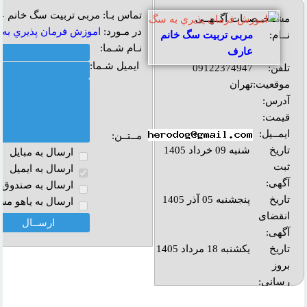
تماس بـا: مربی تربیت سگ خانم 
مشــخــصــات آگــهــی
در مـورد:
اموزش فرمان پذيري به
نــام:
مربی تربیت سگ خانم
نـام شـما:
عارف
ایمیل شـما:
تلفن:
09122374947
موقعیت:
تهران
آدرس:
قیمت:
ایمــیل:
مــتــن:
تاریخ
شنبه 09 خرداد 1405
ارسال به مبايل
ثبت
ارسال به ايميل
آگهی:
ارسال به صندوق پ
تاریخ
پنجشنبه 05 آذر 1405
ارسال به ياهو مس
انقضای
آگهی:
تاريخ
یکشنبه 18 مرداد 1405
بروز
رساني:
بازديد: