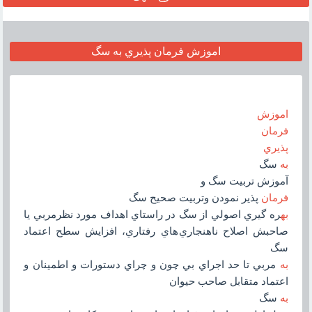
اموزش فرمان پذيري به سگ
اموزش
فرمان
پذيري
به
سگ
آموزش تربيت سگ و
فرمان
پذير نمودن وتربيت صحيح سگ
به
ره گيري اصولي از سگ در راستاي اهداف مورد نظرمربي يا
صاحبش اصلاح ناهنجاري هاي رفتاري، افزايش سطح اعتماد
سگ
به
مربي تا حد اجراي بي چون و چراي دستورات و اطمينان و
اعتماد متقابل صاحب حيوان
به
سگ