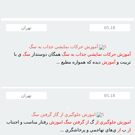
05.18
تهران
5
آموزش حرکات نمايشي جذاب به سگ
آموزش
حرکات
نمايشي
جذاب
به
سگ
همگان دوستدار
سگ
ي با
تربيت و
آموزش
ديده که همواره مطيع ...
05.18
تهران
5
اموزش جلوگيري از گاز گرفتن سگ
اموزش
جلوگيري
از
گ
از
گرفتن
سگ
اموزش
رفتار مناسب و اجتناب
از
ب
از
ي‌هاي تهاجمي و پرخاشگري ...