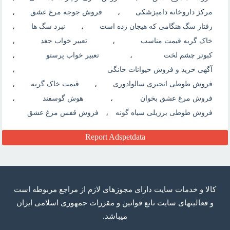
مرکز داروخانه دامپزشکی
،
فروش جوجه مرغ عشق
،
رفتار سگ هنگامی که هیجان زده است
،
نبرد سگ ها
،
خاک گربه قیمت مناسب
،
تعبیر خواب جغد
،
کبوتر چشم لخت
،
تعبیر خواب پرستو
،
آگهی خرید و فروش حیوانات خانگی
،
فروش طوطی انجیری سالوادوری
،
قیمت خاک گربه
،
فروش مرغ عشق بخوان
،
هوش گوسفند
،
فروش طوطی برزیلی سیاه گونه
،
فروش قفس مرغ عشق
Report Adspetdata
كالا و خدمات سایت دارای مجوزهای لازم از مراجع مربوطه است
و فعاليتهای سايت تابع قوانين و مقررات جمهوری اسلامی ايران
میباشد.