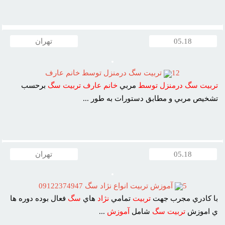
05.18
تهران
12
تربيت سگ درمنزل توسط خانم عارف
تربيت
سگ
درمنزل
توسط
مربي
خانم
عارف
تربيت
سگ
برحسب
تشخيص مربي و مطابق دستورات به طور ...
05.18
تهران
5
آموزش تربيت انواع نژاد سگ 09122374947
با کادري مجرب جهت
تربيت
تمامي
نژاد
هاي
سگ
فعال بوده دوره ها
ي اموزش
تربيت
سگ
شامل
آموزش
...