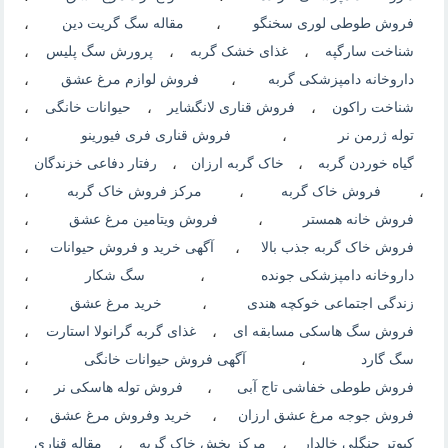
فروش طوطی لوری سخنگو
،
مقاله سگ گریت دین
،
شناخت سارگپه
،
غذای خشک گربه
،
پرورش سگ پلیس
،
داروخانه دامپزشکی گربه
،
فروش لوازم مرغ عشق
،
شناخت راکون
،
فروش قناری لانگشایر
،
حیوانات خانگی
،
توله ژرمن نر
،
فروش قناری فری فیورینو
،
گیاه خوردن گربه
،
خاک گربه ارزان
،
رفتار دفاعی خزندگان
،
فروش خاک گربه
،
مرکز فروش خاک گربه
،
فروش خانه همستر
،
فروش ویتامین مرغ عشق
،
فروش خاک گربه جذب بالا
،
آگهی خرید و فروش حیوانات
،
داروخانه دامپزشکی جونده
،
سگ شکار
،
زندگی اجتماعی خوکچه هندی
،
خرید مرغ عشق
،
فروش سگ هاسکی مسابقه ای
،
غذای گربه گرانولا استارت
،
سگ گارد
،
آگهی فروش حیوانات خانگی
،
فروش طوطی خفاشی تاج آبی
،
فروش توله هاسکی نر
،
فروش جوجه مرغ عشق ارزان
،
خرید وفروش مرغ عشق
،
کبوتر جنگلی خالدار
،
مرکز بخش خاک گربه
،
مقاله قناری