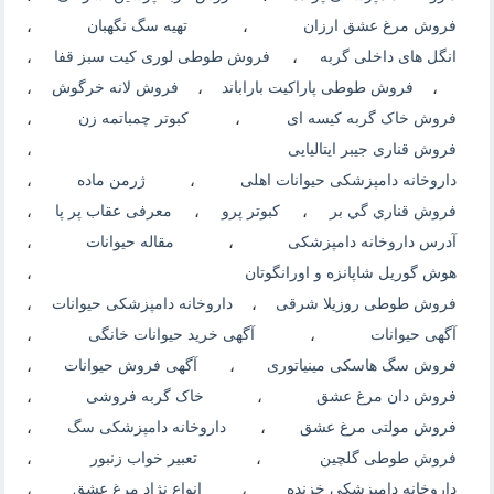
فروش مرغ عشق ارزان
،
تهیه سگ نگهبان
،
انگل های داخلی گربه
،
فروش طوطی لوری کیت سبز قفا
،
،
فروش طوطی پاراکیت باراباند
،
فروش لانه خرگوش
،
فروش خاک گربه کیسه ای
،
کبوتر چمباتمه زن
،
فروش قناری جیبر ایتالیایی
،
داروخانه دامپزشکی حیوانات اهلی
،
ژرمن ماده
،
فروش قناري گي بر
،
کبوتر پرو
،
معرفی عقاب پر پا
،
آدرس داروخانه دامپزشکی
،
مقاله حیوانات
،
هوش گوریل شاپانزه و اورانگوتان
،
فروش طوطی روزیلا شرقی
،
داروخانه دامپزشکی حیوانات
،
آگهی حیوانات
،
آگهی خرید حیوانات خانگی
،
فروش سگ هاسکی مینیاتوری
،
آگهی فروش حیوانات
،
فروش دان مرغ عشق
،
خاک گربه فروشی
،
فروش مولتی مرغ عشق
،
داروخانه دامپزشکی سگ
،
فروش طوطی گلچین
،
تعبیر خواب زنبور
،
داروخانه دامپزشکی خزنده
،
انواع نژاد مرغ عشق
،