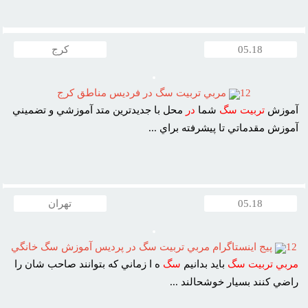
05.18
کرج
12
مربي تربيت سگ در فرديس مناطق کرج
آموزش
تربيت
سگ
شما
در
محل با جديدترين متد آموزشي و تضميني
آموزش مقدماتي تا پيشرفته براي ...
05.18
تهران
12
پيج اينستاگرام مربي تربيت سگ در پرديس آموزش سگ خانگي
مربي
تربيت
سگ
بايد بدانيم
سگ
ه ا زماني که بتوانند صاحب شان را
راضي کنند بسيار خوشحالند ...