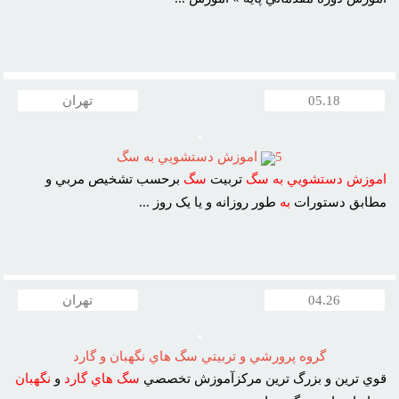
05.18
تهران
5
اموزش دستشويي به سگ
اموزش
دستشويي
به
سگ
تربيت
سگ
برحسب تشخيص مربي و
مطابق دستورات
به
طور روزانه و يا يک روز ...
04.26
تهران
گروه پرورشي و تربيتي سگ هاي نگهبان و گارد
قوي ترين و بزرگ ترين مرکزآموزش تخصصي
سگ
هاي
گارد
و
نگهبان