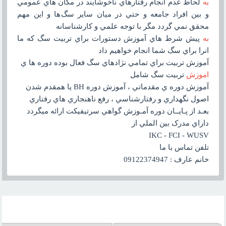
به
لحاظ عدم انجام رفتارهاي ناخوشايند در مکان هاي عمومي
و بين افراد جامعه و حتي در ميان ساير سگ ها و اين مهم
محقق نمي گردد مگر با توجه علمي و کارشناسانه
به
پيش شرط هاي آموزش دستورات براي تربيت سگ که ما
انرا براي سگ شما انجام خواهيم داد
آموزش تربيت براي تمامي نژادهاي سگ فعال بوده دوره ها ي
اموزش
تربيت سگ شامل
آموزش دوره ي مقدماتي ، آموزش دوره BH يا همقدم شدن
اصول نگهداري و رفتارشناسي ، رفع ناهنجاري هاي رفتاري
بعـد از پـايــان دوره آمـوزش گواهي سرتيفيکت ارائه ميگردد
داراي مدرک بين الملي از
IKC - FCI - WUSV
تلفن تماس با ما
خانم عارف : 09122374947