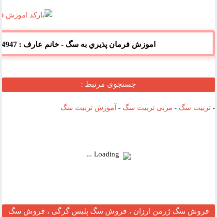
آدرس
وب :‌
اموزش فرمان پذيري به سگ - خانم عارف : 09122374947
جستجوی مرتبط :
-
تربیت سگ
-
مربی تربیت سگ
-
آموزش تربیت سگ
Loading ...
فروش سگ ژرمن ارزان ، فروش سگ پلیس گرگی ، فروش سگ