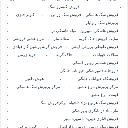
،
فروش کنسرو سگ
،
فروش سگ هاسکی – فروش سگ ژرمن
،
کبوتر فلزی
،
پرورش سگ رتوایلر
،
فروش هاسکی سیبرین – توله هاسکی نر
،
سایت فروش خاک گربه
،
مقاله مار
،
مرغ عشق فروشی
،
فروش طوطی برزیلی فیشر
،
فروش گربه پرشین گاز فیلدی
،
مقالات حیوانات
،
خاک گربه
،
خرید ژرمن
،
فروش همستر روبور فسکی
،
داروخانه دامپزشکی حیوانات خانگی
،
فروشگاه حیوانات خانگی
،
هوش دلفین
،
مرکز پرورش مرغ عشق
،
مرکز پرورش سگ هاسکی
،
قیمت مرغ عشق
،
فروش سگ هرنوع نژاد دلخواه مرکزفروش سگ
،
مار نماد درمانگری و پزشکی
،
فروش قناری هیبرید با سهره سبز
،
فروش توله ژرمن - ژرمن نژاد اصیل
،
کبوتر برفی
،