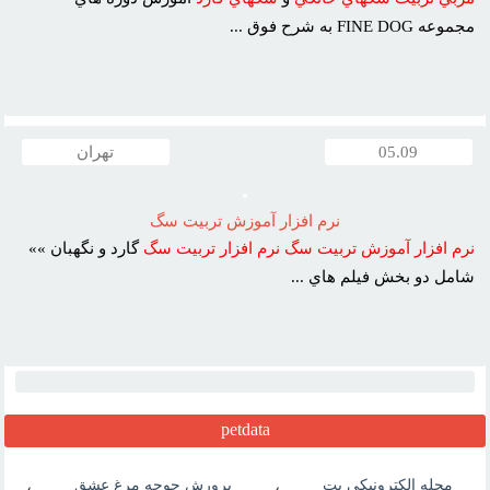
مجموعه FINE DOG به شرح فوق ...
05.09
تهران
نرم افزار آموزش تربيت سگ
نرم
افزار
آموزش
تربيت
سگ
نرم
افزار
تربيت
سگ
گارد و نگهبان »»
شامل دو بخش فيلم هاي ...
petdata
مجله الکترونیکی پت
،
پرورش جوجه مرغ عشق
،