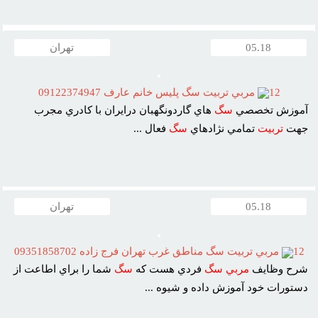
05.18
تهران
12
مربي تربيت سگ پليس خانم عارف 09122374947
آموزش تخصصي
سگ
هاي گاردونگهبان درايران با کادري مجرب
جهت
تربيت
تمامي نژادهاي
سگ
فعال ...
05.18
تهران
12
مربي تربيت سگ مناطق غرب تهران فرج زاده 09351858702
شرح وظايف
مربي
سگ
فردي هست که
سگ
شما را براي اطاعت از
دستورات خود آموزش داده و شيوه ...