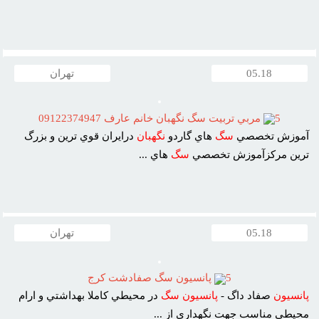
05.18
تهران
5
مربي تربيت سگ نگهبان خانم عارف 09122374947
آموزش تخصصي
سگ
هاي گاردو
نگهبان
درايران قوي ترين و بزرگ
ترين مرکزآموزش تخصصي
سگ
هاي ...
05.18
تهران
5
پانسيون سگ صفادشت کرج
پانسيون
صفاد داگ -
پانسيون
سگ
در محيطي کاملا بهداشتي و ارام
محيطي مناسب جهت نگهداري از ...