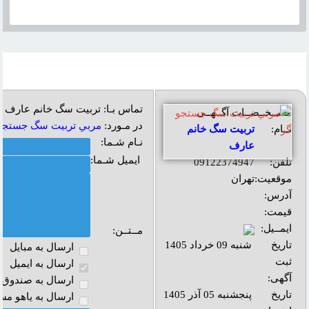
تماس بـا: تربیت سگ خانم عارف
مشــخــصــات آگــهــی
در مـورد:
مربي تربيت سگ جستجو
نــام:
تربیت سگ خانم
نـام شـما:
عارف
ایمیل شـما:
تلفن:
09122374947
موقعیت:
تهران
آدرس:
قیمت:
ایمــیل:
مــتــن:
تاریخ
شنبه 09 خرداد 1405
ارسال به مبايل
ثبت
ارسال به ايميل
آگهی:
ارسال به صندوق پ
تاریخ
پنجشنبه 05 آذر 1405
ارسال به ياهو مس