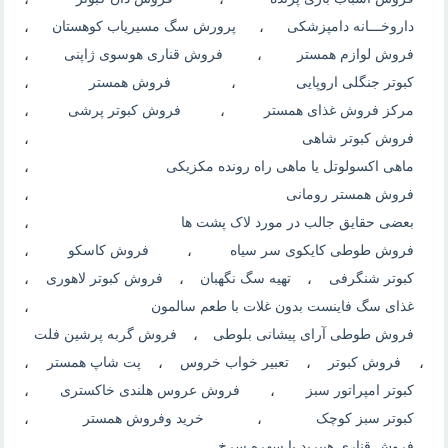
داروخـــانه دامپزشکی
،
پرورش سگ مسیریاب کوهستان
،
فروش لوازم همستر
،
فروش قناری هوسوی ژاپنی
،
کبوتر جنگلی اروپایی
،
فروش همستر
،
مرکز فروش غذای همستر
،
فروش کبوتر پرشی
،
فروش کبوتر شاهی
،
ماهی اکسولوتل یا ماهی راه رونده مکزیکی
،
فروش همستر رومانی
،
بعضی حقایق جالب در مورد لاک پشت ها
،
فروش طوطی کایکوی سر سیاه
،
فروش کاسکو
،
کبوتر شنگرفی
،
تهیه سگ نگهبان
،
فروش کبوتر لاهوری
،
غذای سگ فاینست بدون غلات با طعم سالمون
،
فروش طوطی آرای پیشانی بلوطی
،
فروش گربه پرشین فلت
،
فروش کبوتر
،
تعبیر خواب خروس
،
پت شاپ همستر
،
کبوتر امپراتور سبز
،
فروش عروس هلندی خاکستری
،
کبوتر سبز کوچک
،
خرید وفروش همستر
،
فروش قناری هیبرید با سهره سرخ
،