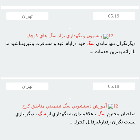
05.19
تهران
12
پانسيون و نگهداري نژاد سگ هاي کوچک
ديگرنگران تنها ماندن
سگ
خود درايام عيد و مسافرت وغيرونباشيد ما
با ارائه بهترين خدمات ...
05.19
تهران
12
آموزش دستشويي سگ تضميني مناطق کرج
صاحبان محترم
سگ
، علاقمندان به نگهداري از
سگ
، ديگرنيازي
نيست نگران رفتارغيرقابل کنترل ...