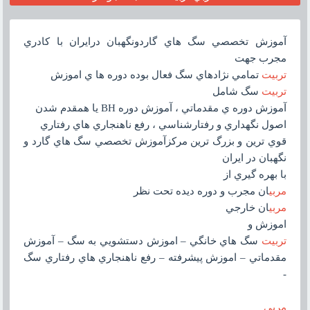
آموزش تخصصي سگ هاي گاردونگهبان درايران با کادري
مجرب جهت
تربيت
تمامي نژادهاي سگ فعال بوده دوره ها ي اموزش
تربيت
سگ شامل
آموزش دوره ي مقدماتي ، آموزش دوره BH يا همقدم شدن
اصول نگهداري و رفتارشناسي ، رفع ناهنجاري هاي رفتاري
قوي ترين و بزرگ ترين مرکزآموزش تخصصي سگ هاي گارد و
نگهبان در ايران
با بهره گيري از
مربي
ان مجرب و دوره ديده تحت نظر
مربي
ان خارجي
اموزش و
تربيت
سگ هاي خانگي – اموزش دستشويي به سگ – آموزش
مقدماتي – اموزش پيشرفته – رفع ناهنجاري هاي رفتاري سگ
-
مربي