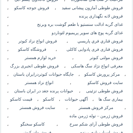
فروش طوطی آمازون پیشانی سفید
،
فروش جوجه کاسکو
،
فروش لانه نگهداری پرنده
،
غذای گربه ادالت سنستیو با طعم گوشت بره وبرنج
،
غذای گربه پوچ های سوپر پریمیوم لئوناردو
،
فروش قناري فري پاريسي
،
فروش انواع نزاد کبوتر
،
فروش قناری فری پادوایی کاکلی
،
فروشگاه کاسکو
،
فروش مولتی کبوتر
،
خرید لوازم همستر
،
معرفی انواع نژاد سگ هاسکی
،
فروش طوطی انجیری بزرگ
،
مرکز پرورش کاسکو
،
جایگاه حیوانات کبوتردرایران باستان
،
سایت فروش کاسکو
،
انواع نزاد همستر
،
فروش طوطی تزئینی
،
حیوانات پرنده جغد در ایران باستان
،
بیماری سگ ها
،
آگهی حیوانات
،
کاسکو
،
قیمت کاسکو
،
مرکز فروش همستر
،
سایت فروش همستر
،
فروش ژرمن – توله ژرمن ماده
،
فروش طوطی آرای شکم سرخ
،
کاسکو سخنگو
،
فروش اسباب بازی پرنده
،
فروش دان کبوتر
،