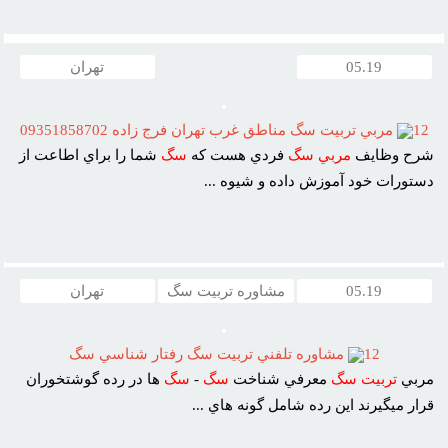
05.19
تهران
12
مربي تربيت سگ مناطق غرب تهران فرج زاده 09351858702
شرح وظايف
مربي
سگ
فردي هست که
سگ
شما را براي اطاعت از
دستورات خود آموزش داده و شيوه ...
05.19
مشاوره تربیت سگ
تهران
12
مشاوره تلفني تربيت سگ رفتار شناسي سگ
مربي
تربيت
سگ
معرفي شناخت
سگ
-
سگ
ها در رده گوشتخوران
قرار ميگيرند اين رده شامل گونه هاي ...