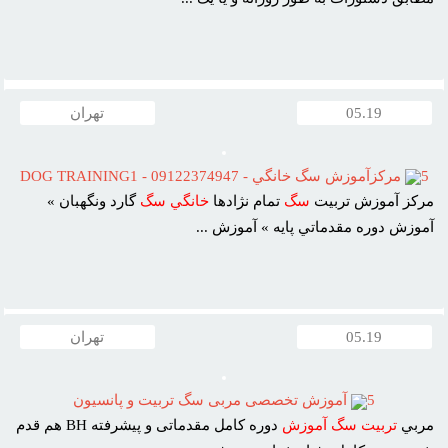
05.19
تهران
5
مرکزآموزش سگ خانگي - 09122374947 - DOG TRAINING1
مرکز آموزش تربيت
سگ
تمام نژادها
خانگي
سگ
گارد ونگهبان »
آموزش دوره مقدماتي پايه » آموزش ...
05.19
تهران
5
آموزش تخصصى مربى سگ تربيت و پانسيون
مربي
تربيت
سگ
آموزش
دوره کامل مقدماتى و پيشرفته BH هم قدم