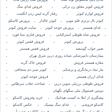
فروش کبوتر معلق زن ترکی
،
فروش غذای سگ
،
فروش لوازم کبوتر
،
رفتار گربه لیس زدن انگشت
،
کبوتر بال برنزی قلم مویی
،
کبوتر خالدار
،
پرورش کاسکو
،
غذای همستر
،
پرورش جوجه کبوتر
،
سایت فروش کبوتر
،
فروش شاه طوطی استرالیایی
،
فروش قناری ستا فورد
،
،
پرورش کبوتر
،
فروش قفس کبوتر
،
تعبیر خواب گوسفند
،
فروش قفس همستر
،
بیمارستان دامپزشکی شبانه روزی درین شرق تهران
،
مغازه همستر فروش
،
فروش خاک گربه
،
مار نماد درمانگری و پزشکی
،
کبوتر سبز دم سنجاقی
،
غذای ارزان همستر
،
فروش جوجه کبوتر
،
فروش طوطی برزیلی سوین درین
،
شناخت عقاب سرطاس
،
دومین فستیوال ملی سگهای نگهبان
،
پیشگیری از ابتلا به کیست هیداتیک
،
خرید وفروش کاسکو
،
کاسکو فروشی
،
غذای سگ بیسیک
،
عکس کاسکو
،
مراقبت از سگ های سالخورده
،
فروش کاکادوی چشم آبی
،