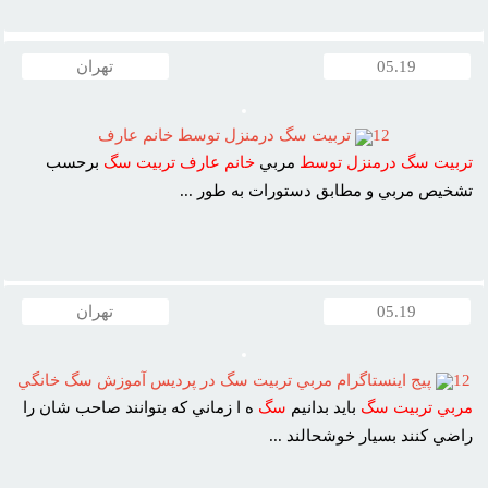
05.19
تهران
12
تربيت سگ درمنزل توسط خانم عارف
تربيت
سگ
درمنزل
توسط
مربي
خانم
عارف
تربيت
سگ
برحسب
تشخيص مربي و مطابق دستورات به طور ...
05.19
تهران
12
پيج اينستاگرام مربي تربيت سگ در پرديس آموزش سگ خانگي
مربي
تربيت
سگ
بايد بدانيم
سگ
ه ا زماني که بتوانند صاحب شان را
راضي کنند بسيار خوشحالند ...