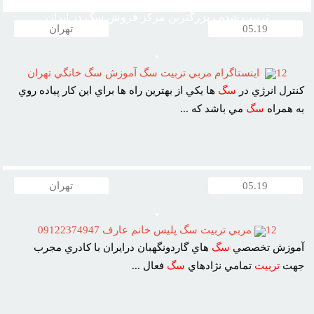
گارد نگهبان ، مرکز قیمت خرید وفروش سگ ، فروش سگ خانگی
تربیت شده ، بزرگترین مرکز فروش سگ در ایران
05.19
تهران
12
اينستاگرام مربي تربيت سگ آموزش سگ خانگي تهران
کنترل انرژي در
سگ
ها يکي از بهترين راه ها براي اين کار پياده روي
به همراه
سگ
مي باشد که ...
05.19
تهران
12
مربي تربيت سگ پليس خانم عارف 09122374947
آموزش تخصصي
سگ
هاي گاردونگهبان درايران با کادري مجرب
جهت
تربيت
تمامي نژادهاي
سگ
فعال ...