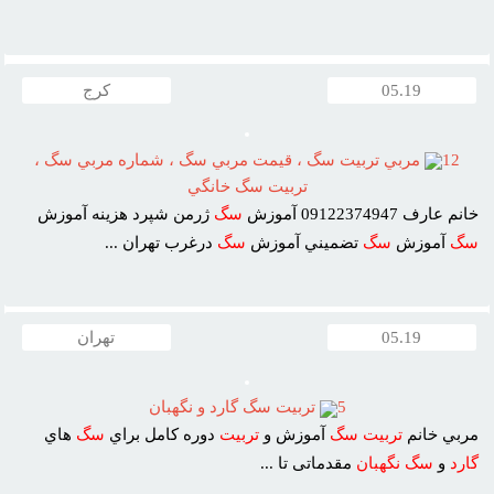
05.19
کرج
12
مربي تربيت سگ ، قيمت مربي سگ ، شماره مربي سگ ،
تربيت سگ خانگي
خانم عارف 09122374947 آموزش
سگ
ژرمن شپرد هزينه آموزش
سگ
آموزش
سگ
تضميني آموزش
سگ
درغرب تهران ...
05.19
تهران
5
تربيت سگ گارد و نگهبان
مربي خانم
تربيت
سگ
آموزش و
تربيت
دوره کامل براي
سگ
هاي
گارد
و
سگ
نگهبان
مقدماتى تا ...