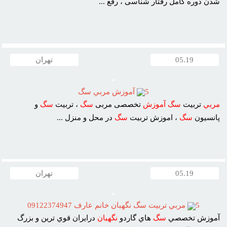
شدن دوره کامل رفتار شناسى ، رفع ...
05.19
تهران
5
آموزش مربي سگ
مربي
تربيت
سگ
آموزش
تخصصى مربى
سگ
، تربيت
سگ
و
پانسيون
سگ
، اموزش تربيت
سگ
در محل و منزل ...
05.19
تهران
5
مربي تربيت سگ نگهبان خانم عارف 09122374947
آموزش تخصصي
سگ
هاي گاردو
نگهبان
درايران قوي ترين و بزرگ