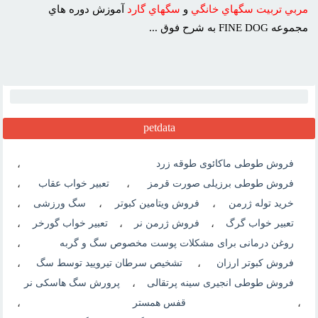
مربي
تربيت
سگهاي
خانگي
و
سگهاي
گارد
آموزش دوره هاي
مجموعه FINE DOG به شرح فوق ...
petdata
فروش طوطی ماکائوی طوقه زرد
،
فروش طوطی برزیلی صورت قرمز
،
تعبیر خواب عقاب
،
خرید توله ژرمن
،
فروش ویتامین کبوتر
،
سگ ورزشی
،
تعبیر خواب گرگ
،
فروش ژرمن نر
،
تعبیر خواب گورخر
،
روغن درمانی برای مشکلات پوست مخصوص سگ و گربه
،
فروش کبوتر ارزان
،
تشخیص سرطان تیرویید توسط سگ
،
فروش طوطی انجیری سینه پرتقالی
،
پرورش سگ هاسکی نر
،
قفس همستر
،