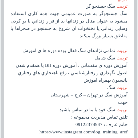
تربيت
سگ جستجو گر
سگ جستجوگر به صورت عمومي جهت همه کاري استفاده
ميشود به عنوان مثال در زندانها بد از فرار زنداني با بو کردن
وسايل زنداني يا تختخواب ان شروع به جستجو در صحراها يا
مناطق بسيار بزرگ ميکند
تربيت
تمامي نژادهاي سگ فعال بوده دوره ها ي اموزش
تربيت
سگ شامل
آموزش دوره ي مقدماتي ، آموزش دوره BH يا همقدم شدن
اصول نگهداري و رفتارشناسي ، رفع ناهنجاري هاي رفتاري
پانسيون بهمراه اموزش
تربيت
سگ
آموزش سگ در تهران – کرج – شهرستان
جهت
تربيت
سگ خود با ما در تماس باشيد
تلفن تماس مديريت مجموعه :
خانم عارف : 09122374947
https://www.instagram.com/dog_training_aref