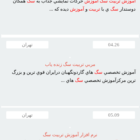
آموزش
تربيت
سگ
آموزش
حرکات نمايشي جذاب به
سگ
همگان
دوستدار
سگ
ي با
تربيت
و
آموزش
ديده که ...
04.26
تهران
مربي تربيت سگ زنده ياب
آموزش تخصصي
سگ
هاي گاردونگهبان درايران قوي ترين و بزرگ
ترين مرکزآموزش تخصصي
سگ
هاي ...
05.09
تهران
نرم افزار آموزش تربيت سگ