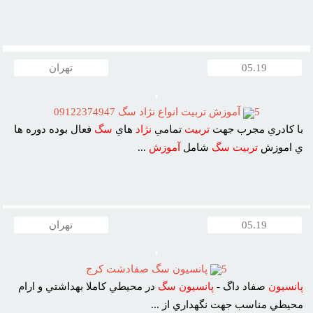
05.19
تهران
5
آموزش تربيت انواع نژاد سگ 09122374947
با کادري مجرب جهت
تربيت
تمامي
نژاد
هاي
سگ
فعال بوده دوره ها
ي اموزش
تربيت
سگ
شامل
آموزش
...
05.19
تهران
5
پانسيون سگ صفادشت کرج
پانسيون
صفاد داگ -
پانسيون
سگ
در محيطي کاملا بهداشتي و ارام
محيطي مناسب جهت نگهداري از ...