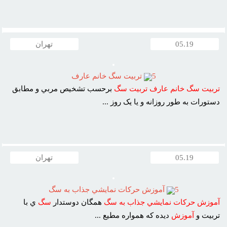
05.19
تهران
5
تربيت سگ خانم عارف
تربيت
سگ
خانم
عارف
تربيت
سگ
برحسب تشخيص مربي و مطابق
دستورات به طور روزانه و يا يک روز ...
05.19
تهران
5
آموزش حرکات نمايشي جذاب به سگ
آموزش
حرکات
نمايشي
جذاب
به
سگ
همگان دوستدار
سگ
ي با
تربيت و
آموزش
ديده که همواره مطيع ...