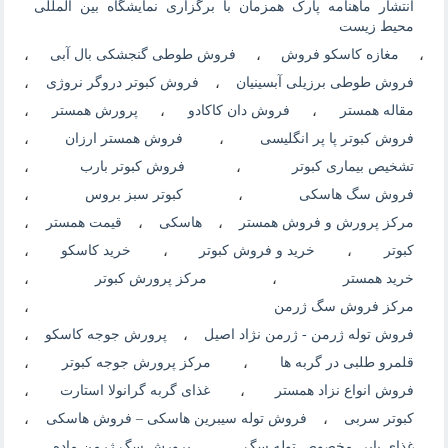
انتشار ماهنامه پارک همزمان با برگزاری نمایشگاه بین المللی
محیط زیست
،
مغازه کاسکو فروش
،
فروش طوطی گنجشکی بال آبی
،
فروش طوطی برزیلی آبسینیان
،
فروش کبوتر دروگر نروژی
،
مقاله همستر
،
فروش دان کاکادو
،
پرورش همستر
،
فروش کبوتر پا پر انگلیسی
،
فروش همستر ارزان
،
تشخیص بیماری کبوتر
،
فروش کبوتر بارب
،
فروش سگ هاسکی
،
کبوتر سبز بروس
،
مرکز پرورش و فروش همستر
،
هاسکی
،
قیمت همستر
،
کبوتر
،
خرید و فروش کبوتر
،
خرید کاسکو
،
خرید همستر
،
مرکز پرورش کبوتر
،
مرکز فروش سگ ژرمن
،
فروش توله ژرمن - ژرمن نژاد اصیل
،
پرورش جوجه کاسکو
،
قلمرو طلبی در گربه ها
،
مرکز پرورش جوجه کبوتر
،
فروش انواع نزاد همستر
،
غذای گربه گرانولا استارت
،
کبوتر سربی
،
فروش توله سیبرین هاسکی – فروش هاسکی
،
غذای پاپی مخصوص توله سگ
،
پرورش سگ ژرمن ماده
،