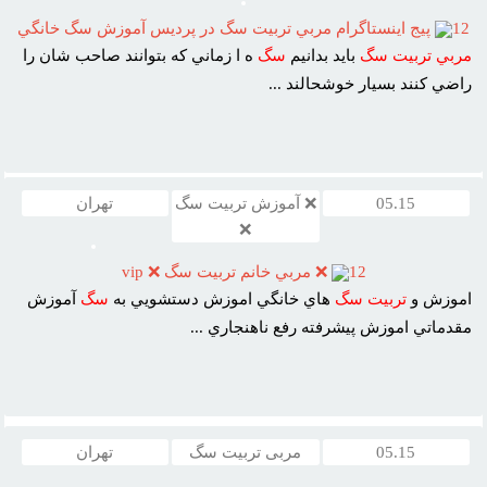
12
پيج اينستاگرام مربي تربيت سگ در پرديس آموزش سگ خانگي
مربي
تربيت
سگ
بايد بدانيم
سگ
ه ا زماني که بتوانند صاحب شان را
راضي کنند بسيار خوشحالند ...
05.15
❌ آموزش تربیت سگ
تهران
❌
12
❌ مربي خانم تربيت سگ ❌ vip
اموزش و
تربيت
سگ
هاي خانگي اموزش دستشويي به
سگ
آموزش
مقدماتي اموزش پيشرفته رفع ناهنجاري ...
05.15
مربی تربیت سگ
تهران