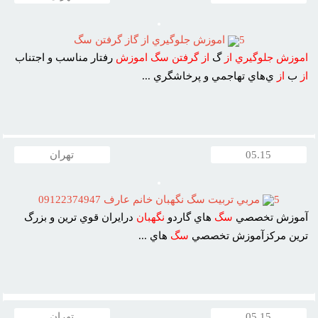
5
اموزش جلوگيري از گاز گرفتن سگ
اموزش
جلوگيري
از
گ
از
گرفتن
سگ
اموزش
رفتار مناسب و اجتناب
از
ب
از
ي‌هاي تهاجمي و پرخاشگري ...
05.15
تهران
5
مربي تربيت سگ نگهبان خانم عارف 09122374947
آموزش تخصصي
سگ
هاي گاردو
نگهبان
درايران قوي ترين و بزرگ
ترين مرکزآموزش تخصصي
سگ
هاي ...
05.15
تهران