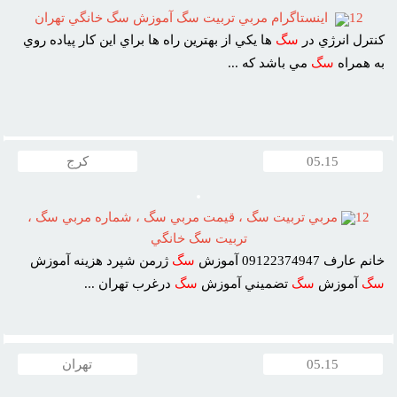
12
اينستاگرام مربي تربيت سگ آموزش سگ خانگي تهران
کنترل انرژي در
سگ
ها يکي از بهترين راه ها براي اين کار پياده روي
به همراه
سگ
مي باشد که ...
05.15
کرج
12
مربي تربيت سگ ، قيمت مربي سگ ، شماره مربي سگ ،
تربيت سگ خانگي
خانم عارف 09122374947 آموزش
سگ
ژرمن شپرد هزينه آموزش
سگ
آموزش
سگ
تضميني آموزش
سگ
درغرب تهران ...
05.15
تهران