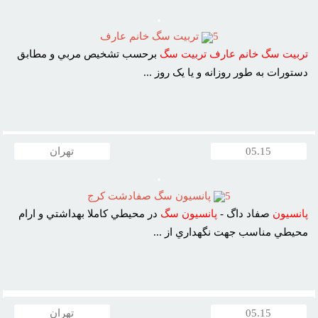
5
تربيت سگ خانم عارف
تربيت
سگ
خانم
عارف
تربيت
سگ
برحسب تشخيص مربي و مطابق
دستورات به طور روزانه و يا يک روز ...
05.15
تهران
5
پانسيون سگ صفادشت کرج
پانسيون
صفاد داگ -
پانسيون
سگ
در محيطي کاملا بهداشتي و ارام
محيطي مناسب جهت نگهداري از ...
05.15
تهران