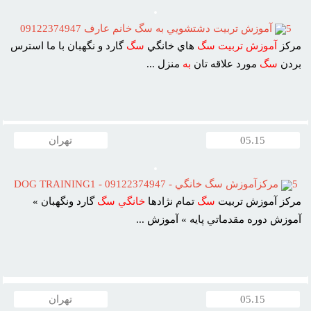
5
آموزش تربيت دشتشويي به سگ خانم عارف 09122374947
مرکز
آموزش
تربيت
سگ
هاي خانگي
سگ
گارد و نگهبان با ما استرس
بردن
سگ
مورد علاقه تان
به
منزل ...
05.15
تهران
5
مرکزآموزش سگ خانگي - 09122374947 - DOG TRAINING1
مرکز آموزش تربيت
سگ
تمام نژادها
خانگي
سگ
گارد ونگهبان »
آموزش دوره مقدماتي پايه » آموزش ...
05.15
تهران