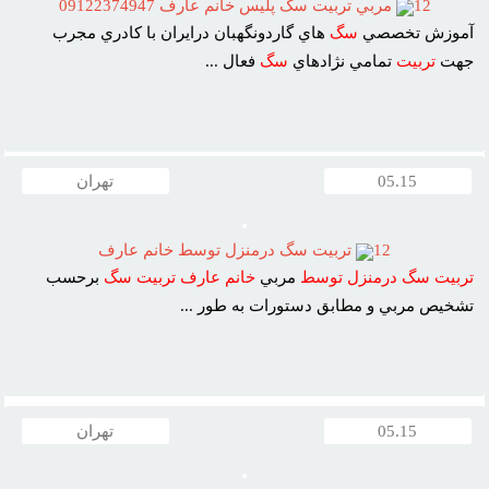
12
مربي تربيت سگ پليس خانم عارف 09122374947
آموزش تخصصي
سگ
هاي گاردونگهبان درايران با کادري مجرب
جهت
تربيت
تمامي نژادهاي
سگ
فعال ...
05.15
تهران
12
تربيت سگ درمنزل توسط خانم عارف
تربيت
سگ
درمنزل
توسط
مربي
خانم
عارف
تربيت
سگ
برحسب
تشخيص مربي و مطابق دستورات به طور ...
05.15
تهران