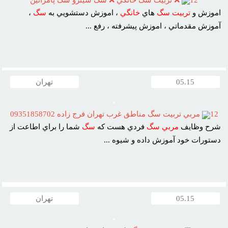
اموزش و
تربيت
سگ
هاي
خانگي
، اموزش دستشويي به
سگ
،
آموزش مقدماتي ، اموزش پيشرفته ، رفع ...
05.15
تهران
12
مربي تربيت سگ مناطق غرب تهران فرج زاده 09351858702
شرح وظايف
مربي
سگ
فردي هست که
سگ
شما را براي اطاعت از
دستورات خود آموزش داده و شيوه ...
05.15
تهران