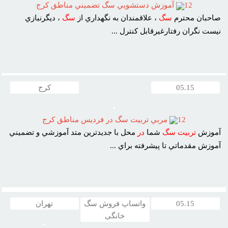
12
آموزش دستشويي سگ تضميني مناطق کرج
صاحبان محترم
سگ
، علاقمندان به نگهداري از
سگ
، ديگرنيازي
نيست نگران رفتارغيرقابل کنترل ...
05.15
کرج
12
مربي تربيت سگ در فرديس مناطق کرج
آموزش
تربيت
سگ
شما
در
محل با جديدترين متد آموزشي و تضميني
آموزش مقدماتي تا پيشرفته براي ...
05.15
واتساپ فروش سگ
تهران
خانگی