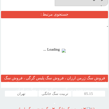
بازديد:
جستجوی مرتبط :
آدرس
وب :‌
-
Loading ...
فروش سگ ژرمن ارزان ، فروش سگ پلیس گرگی ، فروش سگ
گارد نگهبان ، مرکز قیمت خرید وفروش سگ ، فروش سگ خانگی
تربیت شده ، بزرگترین مرکز فروش سگ در ایران
05.15
تربیت سگ خانگی
تهران
12
❌ تربيت سگ خانگي ❌ سگ شيتزو سگ پامرانين