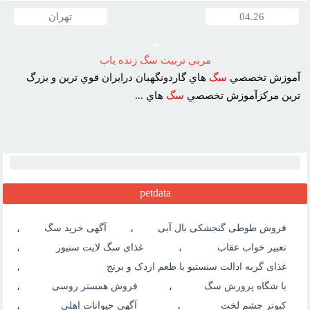
04.26
تهران
مربي تربيت سگ زنده ياب
آموزش تخصصي
سگ
هاي گاردونگهبان درايران قوي ترين و بزرگ
ترين مرکزآموزش تخصصي
سگ
هاي ...
petdata
فروش طوطی گنجشکی بال آبی
،
آگهی خرید سگ
،
تعبیر خواب عقاب
،
غذای سگ لایت سنیور
،
غذای گربه ادالت سنستیو با طعم اردک و برنج
،
با شگاه پرورش سگ
،
فروش همستر روسی
،
کبوتر چشم لخت
،
آگهی حیوانات اهلی
،