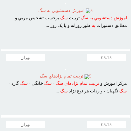
5
اموزش دستشويي به سگ
اموزش
دستشويي
به
سگ
تربيت
سگ
برحسب تشخيص مربي و
مطابق دستورات
به
طور روزانه و يا يک روز ...
05.15
تهران
5
تربيت تمام نژادهاي سگ
مرکز آموزش و
تربيت
تمام
نژادهاي
سگ
-
سگ
خانگي -
سگ
گارد -
سگ
نگهبان - واردات هر نوع نژاد
سگ
...
05.15
تهران