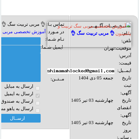
تماس بـا: 👌 مربی تربیت سگ 👌
مشــخــصــات آگــهــی
در مـورد:
آموزش تخصصى مربى سگ
نــام:
👌 مربی تربیت سگ 👌
نـام شـما:
تلفن:
ایمیل شـما:
موقعیت:
تهران
آدرس:
قیمت:
ایمــیل:
تاریخ
جمعه 05 دی 1404
مــتــن:
ثبت
ارسال به مبايل
آگهی:
ارسال به ايميل
تاریخ
چهارشنبه 03 تیر 1405
ارسال به صندوق پ
انقضای
ارسال به ياهو مس
آگهی:
تاريخ
چهارشنبه 03 تیر 1405
بروز
رساني: