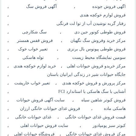
اگهی فروش جونده
،
آگهی فروش سگ
،
فروش لوازم خوکچه هندی
،
رفتار گربه نوشیدن آب از توا لت فرنگی
،
فروش طوطی کونور جین دی
،
سگ شکارچی
،
مرکز خرید وفروش سگ نگهبان
،
فروش قفس همستر
،
فروش طوطی پیونوس بال برنزی
،
تعبیر خواب خوک
،
سومین نمایشگاه محیط زیست
،
توله هاسکی
،
مرکز خریدو فروش حیوانات اهلی
،
خرید لوازم خوکچه هندی
،
جایگاه حیوانات شیر در زندگی ایرانیان باستان
،
مرکز پرورش و فروش خوکچه هندی
،
تعبیر خواب خارپشت
،
آشنایی با سگ هاسکی با استاندارد FCI
،
فروش کبوتر شاهین سیاه
،
سایت آگهی فروش حیوانات
،
هاسکی ماده
،
فروش غذای حیوانات خانگی ارزان
،
قیمت فروش غذای حیوانات خانگی
،
غذای حیوانات خانگی
،
کبوتر سبز پومپادور
،
سایت فروش حیوانات اهلی
،
مرکز فروش غذای حیوانات خانگی
،
فروشگاه حیوانات اهلی
،