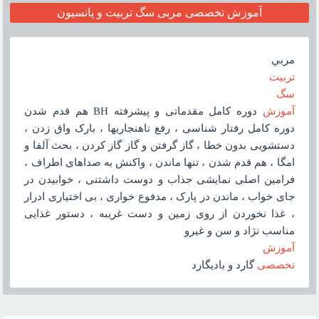
آموزش تخصصى مربى سگ تربيت و پانسيون
مربي
تربيت
سگ
آموزش
دوره کامل مقدماتى و پيشرفته BH هم قدم شدن
دوره کامل رفتار شناسى ، رفع ناهنجاريها ، بارک واق زدن ،
دستشويى بدون خطا ، گاز گرفتن و گاز گاز کردن ، بحث آلفا و
امگا ، هم قدم شدن ، تنها ماندن ، واکنش به صداهاى اطراف ،
فرامين اصلى نمايشى جذاب و دوست داشتنى ، خوابيدن در
جاى خواب ، ماندن در پارک ، مدفوع خوارى ، بى اختيارى ادرار
، غذا نخوردن از روى زمين و دست غريبه ، دستور غذايى
مناسب نژاد و سن و غيرو
آموزش
تخصصى
گارد و باديگارد