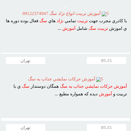
5
آموزش تربيت انواع نژاد سگ 09122374947
با کادري مجرب جهت
تربيت
تمامي
نژاد
هاي
سگ
فعال بوده دوره ها
ي اموزش
تربيت
سگ
شامل
آموزش
...
05.15
تهران
5
آموزش حرکات نمايشي جذاب به سگ
آموزش
حرکات
نمايشي
جذاب
به
سگ
همگان دوستدار
سگ
ي با
تربيت و
آموزش
ديده که همواره مطيع ...
05.15
تهران