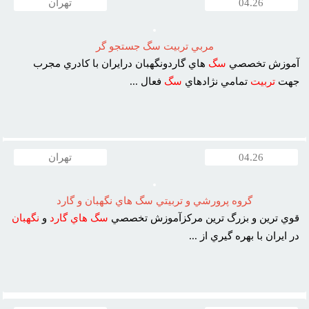
04.26
تهران
مربي تربيت سگ جستجو گر
آموزش تخصصي
سگ
هاي گاردونگهبان درايران با کادري مجرب
جهت
تربيت
تمامي نژادهاي
سگ
فعال ...
04.26
تهران
گروه پرورشي و تربيتي سگ هاي نگهبان و گارد
قوي ترين و بزرگ ترين مرکزآموزش تخصصي
سگ
هاي
گارد
و
نگهبان
در ايران با بهره گيري از ...