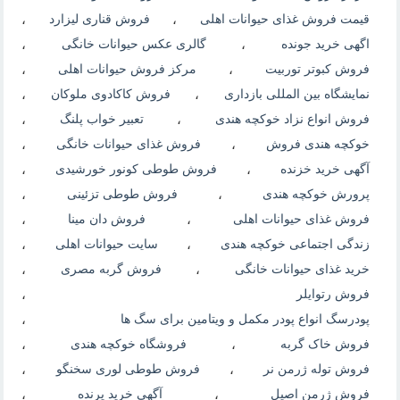
قیمت فروش غذای حیوانات اهلی
،
فروش قناری لیزارد
،
اگهی خرید جونده
،
گالری عکس حیوانات خانگی
،
فروش کبوتر توربیت
،
مرکز فروش حیوانات اهلی
،
نمایشگاه بین المللی بازداری
،
فروش کاکادوی ملوکان
،
فروش انواع نزاد خوکچه هندی
،
تعبیر خواب پلنگ
،
خوکچه هندی فروش
،
فروش غذای حیوانات خانگی
،
آگهی خرید خزنده
،
فروش طوطی کونور خورشیدی
،
پرورش خوکچه هندی
،
فروش طوطی تزئینی
،
فروش غذای حیوانات اهلی
،
فروش دان مینا
،
زندگی اجتماعی خوکچه هندی
،
سایت حیوانات اهلی
،
خرید غذای حیوانات خانگی
،
فروش گربه مصری
،
فروش رتوایلر
،
پودرسگ انواع پودر مکمل و ویتامین برای سگ ها
،
فروش خاک گربه
،
فروشگاه خوکچه هندی
،
فروش توله ژرمن نر
،
فروش طوطی لوری سخنگو
،
فروش ژرمن اصیل
،
آگهی خرید پرنده
،