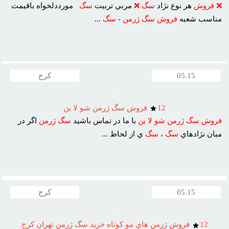
❌
فروش
هر نوع نژاد
سگ
❌
مربي تربيت
سگ
مورددلخواه باقيمت
مناسب شعبه
فروش
سگ
ژرمن
-
سگ
...
05.15
کرج
12
فروش سگ ژرمن شو لا ين
فروش
سگ
ژرمن
شو
لا
ين
با ما در تماس باشيد
سگ
ژرمن
اگر در
ميان نژادهاي
سگ
،
سگ
ي از لحاظ ...
05.15
کرج
12
فروش ژرمن هاي مو کوتاه خريد سگ ژرمن تهران کرج