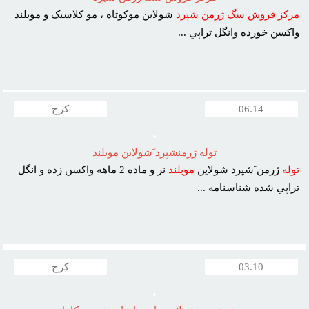
مرکز
فروش
سگ
ژرمن
شپرد
شولاين موکوتاه ، مو کلاسيک و موبلند
واکسن خورده وانگل تراپي ...
06.14
کرج
توله ژرمنشپرد َشولاين موبلند
توله
ژرمن َشپرد شولاين
موبلند
نر و ماده 2 ماهه واکسن زده و انگل
تراپي شده شناسنامه ...
03.10
کرج