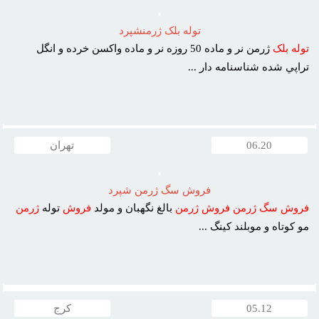
توله بلک ژرمنشپرد
توله
بلک
ژرمن نر و ماده 50 روزه نر و ماده واکسن خرده و انگل
تراپي شده شناسنامه دار ...
06.20
تهران
فروش سگ ژرمن شپرد
فروش
سگ
ژرمن
فروش
ژرمن
بالغ نگهبان و مولد
فروش
توله
ژرمن
مو کوتاه و موبلند کينگ ...
05.12
کرج