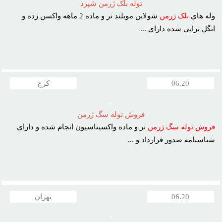
توله بلک ژرمن شپرد
وله هاي
بلک
ژرمن
شولاين موبلند نر و ماده 2 ماهه واکسن زده و
انگل تراپي شده داراي ...
06.20
کرج
فروش توله سگ ژرمن
فروش
توله
سگ
ژرمن
نر و ماده واکسيناسيون انجام شده و داراي
شناسنامه صدور قرارداد و ...
06.20
تهران