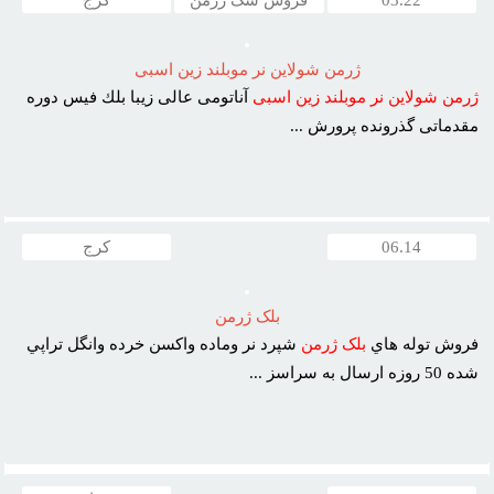
03.22
فروش سگ ژرمن
کرج
ژرمن شولاين نر موبلند زين اسبى
ژرمن
شولاين
نر
موبلند
زين
اسبى
آناتومى عالى زيبا بلك فيس دوره
مقدماتى گذرونده پرورش ...
06.14
کرج
بلک ژرمن
فروش توله هاي
بلک
ژرمن
شپرد نر وماده واکسن خرده وانگل تراپي
شده 50 روزه ارسال به سراسز ...