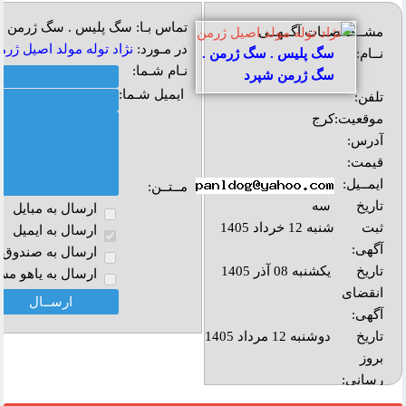
تماس بـا: سگ پلیس . سگ ژرمن 
مشــخــصــات آگــهــی
در مـورد:
نژاد توله مولد اصيل ژرم
نــام:
سگ پلیس . سگ ژرمن .
نـام شـما:
سگ ژرمن شپرد
ایمیل شـما:
تلفن:
موقعیت:
کرج
آدرس:
قیمت:
ایمــیل:
مــتــن:
تاریخ
سه
ارسال به مبايل
ثبت
شنبه 12 خرداد 1405
ارسال به ايميل
آگهی:
ارسال به صندوق پ
تاریخ
یکشنبه 08 آذر 1405
ارسال به ياهو مس
انقضای
آگهی:
تاريخ
دوشنبه 12 مرداد 1405
بروز
رساني: