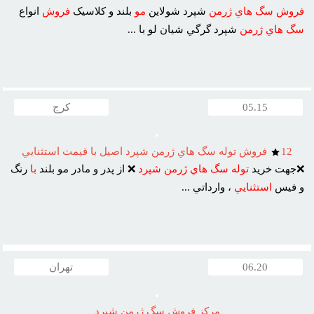
فروش
سگ
هاي
ژرمن
شپرد شولاين
مو
بلند و کلاسيک
فروش
انواع
سگ
هاي
ژرمن
شپرد گرگي شيان لو با ...
05.15
کرج
12
فروش توله سگ هاي ژرمن شپرد اصيل با قيمت استثنايي
❌جهت خريد
توله
سگ
هاي
ژرمن
شپرد
❌ از پدر و مادر مو بلند
با
رنگ
و فيس
استثنايي
، وارداتي ...
06.20
تهران
مرکز فروش سگ ژرمن شپرد