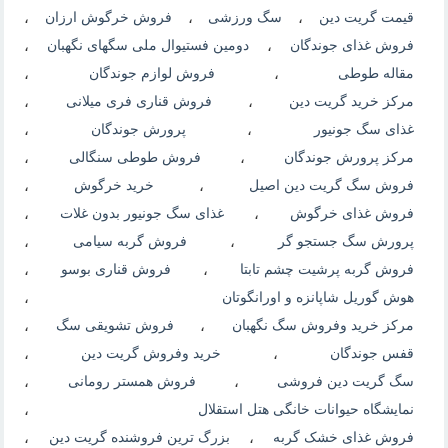
قیمت گریت دین
،
سگ ورزشی
،
فروش خرگوش ارزان
،
فروش غذای جوندگان
،
دومین فستیوال ملی سگهای نگهبان
،
مقاله طوطی
،
فروش لوازم جوندگان
،
مرکز خرید گریت دین
،
فروش قناری فری میلانی
،
غذای سگ جونیور
،
پرورش جوندگان
،
مرکز پرورش جوندگان
،
فروش طوطی سنگالی
،
فروش سگ گریت دین اصیل
،
خرید خرگوش
،
فروش غذای خرگوش
،
غذای سگ جونیور بدون غلات
،
پرورش سگ جستجو گر
،
فروش گربه سیامی
،
فروش گربه پرشیت چشم تابتا
،
فروش قناری بوسو
،
هوش گوریل شاپانزه و اورانگوتان
،
مرکز خرید وفروش سگ نگهبان
،
فروش تشویقی سگ
،
قفس جوندگان
،
خرید وفروش گریت دین
،
سگ گریت دین فروشی
،
فروش همستر رومانی
،
نمایشگاه حیوانات خانگی هتل استقلال
،
فروش غذای خشک گربه
،
بزرگ ترین فروشنده گریت دین
،