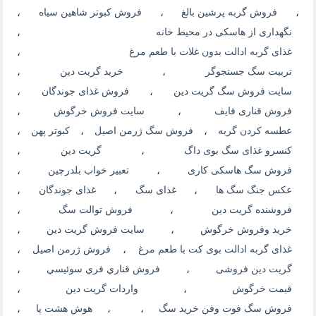
،
فروش گربه پرشین بالغ
،
فروش کبوتر شاهین سیاه
،
نگهداری از هاسکی در محیط خانه
،
غذای گربه ادالت بدون غلات با طعم مرغ
،
تربیت سگ جستجوگر
،
خرید گریت دین
،
سایت فروش سگ گریت دین
،
فروش غذای جوندگان
،
فروش قناری فایف
،
سایت فروش خرگوش
،
عطسه کردن گربه
،
فروش سگ ژرمن اصیل
،
کبوتر پهن
،
کنسرو غذای سگ بوی داگ
،
گریت دین
،
فروش سگ هاسکی کاری
،
تعبیر خواب بلدرچین
،
عکس جنگ سگ ها
،
غذای سگ
،
غذای جوندگان
،
فروشنده گریت دین
،
فروش توالت سگ
،
خرید وفروش خرگوش
،
سایت فروش گریت دین
،
غذای گربه ادالت بوی کت با طعم مرغ
،
فروش ژرمن اصیل
،
گریت دین فروشی
،
فروش قناري فري سوئيسي
،
قیمت خرگوش
،
واردات گریت دین
،
فروش سگ فوت وفن خرید سگ
،
،
هوش هشت پا
،