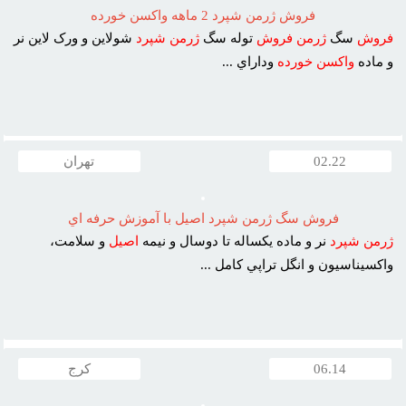
فروش ژرمن شپرد 2 ماهه واکسن خورده
فروش
سگ
ژرمن
فروش
توله سگ
ژرمن
شپرد
شولاين و ورک لاين نر
و ماده
واکسن
خورده
وداراي ...
02.22
تهران
فروش سگ ژرمن شپرد اصيل با آموزش حرفه اي
ژرمن
شپرد
نر و ماده يکساله تا دوسال و نيمه
اصيل
و سلامت،
واکسيناسيون و انگل تراپي کامل ...
06.14
کرج