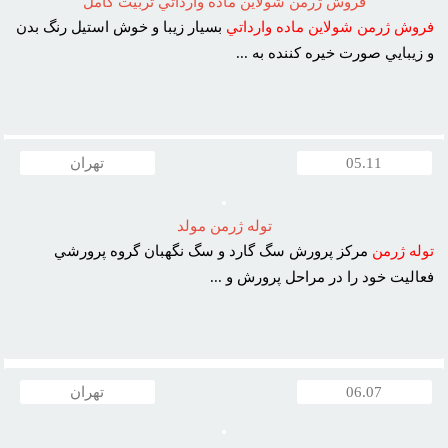
فروش ژرمن شولاين ماده وارداتي تربيت کامل
فروش
ژرمن
شولاين
ماده
وارداتي
بسيار زيبا و خوش استيل رنگ بدن
و زيبايي صورت خيره کننده به ...
05.11
تهران
توله ژرمن مولد
توله
ژرمن
مرکز پرورش سگ گارد و سگ نگهبان گروه پرورشي
فعاليت خود را در مراحل پرورش و ...
06.07
تهران