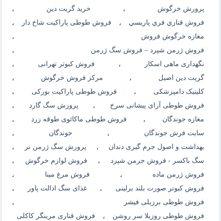
پرورش خرگوش
،
خرید گریت دین
،
فروش قناري فري پاريسي
،
فروش طوطی پاراکیت شاخ دار
،
مغازه خرگوش فروش
،
فروش ژرمن شپرد – فروش سگ ژرمن
،
نگهداری ماهی اسکار
،
فروش کبوتر تهرانی
،
گریت دین اصیل
،
مرکز فروش خرگوش
،
کلینیک دامپزشکی
،
فروش طوطی پاراکیت بورکی
،
فروش طوطی آرای پیشانی سرخ
،
پرورش سگ گارد
،
مغازه جوندگان
،
فروش طوطی ماکائوی طوقه زرد
،
سایت فرش جوندگان
،
جوندگان
،
بهداشت و اصول جرم گیری دندان
،
پرورش سگ ژرمن نر
،
سگ باكسر - فروش جرمن شپرد
،
فروش لوازم خرگوش
،
فروش ژرمن ماده
،
فروش مرغ مینا
،
فروش کبوتر صورت بلند برلینی
،
غذای سگ ادالت پاور
،
فروش طوطی برزیلی فیشر
،
فروش طوطی روزیلا سر روشن
،
فروش قناری مرینگر کاکلی