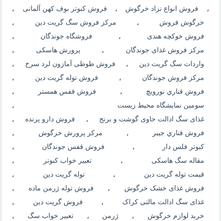
،
فروش انواع نزاد خرگوش
،
فروش کبوتر بوف کهن آلمانی
،
خرگوش فروش
،
مرکز فروش سگ گریت دین
،
فروش خوکچه هندی
،
فروشگاه جوندگان
،
مرکز فروش غذای جوندگان
،
پرورش هاسکی
،
واردات سگ گریت دین
،
فروش طوطی آمازون لرد سرخ
،
مرکز فروش جوندگان
،
فروش توله گریت دین
،
فروش قناري نورويچ
،
فروش قفس همستر
،
سومین نمایشگاه محیط زیست
،
غذای سگ ادالت حاوی گوشت و برنج
،
فروش دارو پرنده
،
فروش قناري جيبر
،
مرکز پرورش خرگوش
،
کبوتر فلس دار
،
فروش قفس جوندگان
،
مقاله سگ هاسکی
،
تعبیر خواب کبوتر
،
قیمت توله گریت دین
،
توله گریت دین
،
فروش غذای خشک خرگوش
،
فروش توله ژرمن ماده
،
غذای سگ ادالت مالتی کراک
،
فروش گریت دین
،
خرید لوازم خرگوش
،
ژرمن
،
تعبیر خواب سگ
،