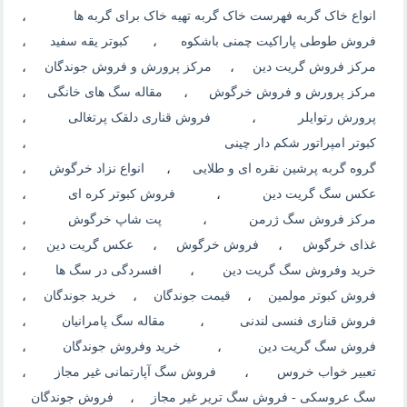
انواع خاک گربه فهرست خاک گربه تهیه خاک برای گربه ها
،
فروش طوطی پاراکیت چمنی باشکوه
،
کبوتر یقه سفید
،
مرکز فروش گریت دین
،
مرکز پرورش و فروش جوندگان
،
مرکز پرورش و فروش خرگوش
،
مقاله سگ های خانگی
،
پرورش رتوایلر
،
فروش قناری دلقک پرتغالی
،
کبوتر امپراتور شکم دار چینی
،
گروه گربه پرشین نقره ای و طلایی
،
انواع نزاد خرگوش
،
عکس سگ گریت دین
،
فروش کبوتر کره ای
،
مرکز فروش سگ ژرمن
،
پت شاپ خرگوش
،
غذای خرگوش
،
فروش خرگوش
،
عکس گریت دین
،
خرید وفروش سگ گریت دین
،
افسردگی در سگ ها
،
فروش کبوتر مولمین
،
قیمت جوندگان
،
خرید جوندگان
،
فروش قناری فنسی لندنی
،
مقاله سگ پامرانیان
،
فروش سگ گریت دین
،
خرید وفروش جوندگان
،
تعبیر خواب خروس
،
فروش سگ آپارتمانی غیر مجاز
،
سگ عروسکی - فروش سگ تریر غیر مجاز
،
فروش جوندگان