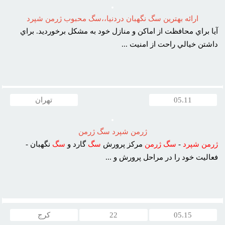
ارائه بهترين سگ نگهبان دردنيا،،سگ محبوب ژرمن شپرد
آيا براي محافظت از اماکن و منازل خود به مشکل برخورديد. براي
داشتن خيالي راحت از امنيت ...
05.11
تهران
ژرمن شپرد سگ ژرمن
ژرمن
شپرد
-
سگ
ژرمن
مرکز پرورش
سگ
گارد و
سگ
نگهبان -
فعاليت خود را در مراحل پرورش و ...
05.15
22
کرج