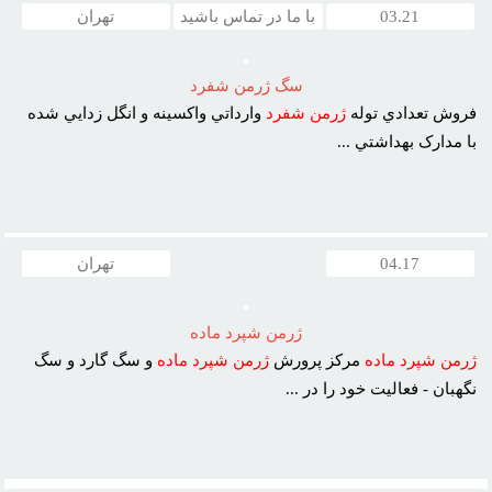
03.21
با ما در تماس باشید
تهران
سگ ژرمن شفرد
فروش تعدادي توله
ژرمن
شفرد
وارداتي واکسينه و انگل زدايي شده
با مدارک بهداشتي ...
04.17
تهران
ژرمن شپرد ماده
ژرمن
شپرد
ماده
مرکز پرورش
ژرمن
شپرد
ماده
و سگ گارد و سگ
نگهبان - فعاليت خود را در ...