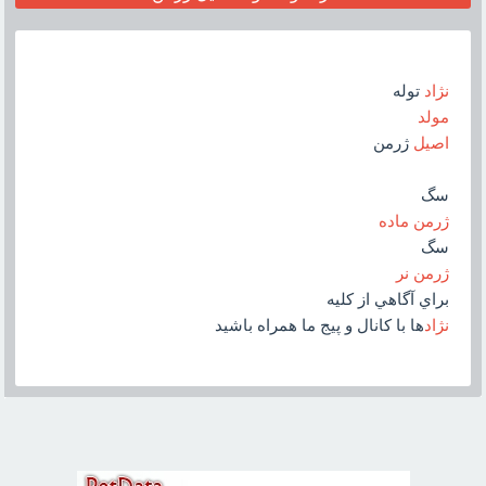
نژاد
توله
مولد
اصيل
ژرمن
سگ
ژرمن ماده
سگ
ژرمن نر
براي آگاهي از کليه
نژاد
ها با کانال و پيج ما همراه باشيد