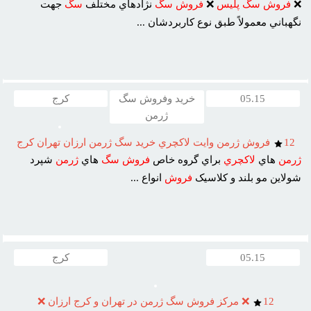
❌
فروش
سگ
پليس
❌
فروش
سگ
نژادهاي مختلف
سگ
جهت
نگهباني معمولاً طبق نوع کاربردشان ...
05.15
خرید وفروش سگ
کرج
ژرمن
12
فروش ژرمن وايت لاکچري خريد سگ ژرمن ارزان تهران کرج
ژرمن
هاي
لاکچري
براي گروه خاص
فروش
سگ
هاي
ژرمن
شپرد
شولاين مو بلند و کلاسيک
فروش
انواع ...
05.15
کرج
12
❌ مرکز فروش سگ ژرمن در تهران و کرج ارزان ❌