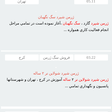
05.11
تهران
ژرمن شپرد سگ نگهبان
ژرمن
شپرد
گارد ،
سگ
نگهبان
،آغاز نموده است در تمامي مراحل
انجام فعاليت کاري همواره ...
03.22
فروش سگ ژرمن
کرج
ژرمن شپرد شولاين نر ٢ ساله
ژرمن
شپرد
شولاين
نر
٢
ساله
آموزش در کرج ، تهران و شهرستانها
پانسيون و نگهداري تمامي ...