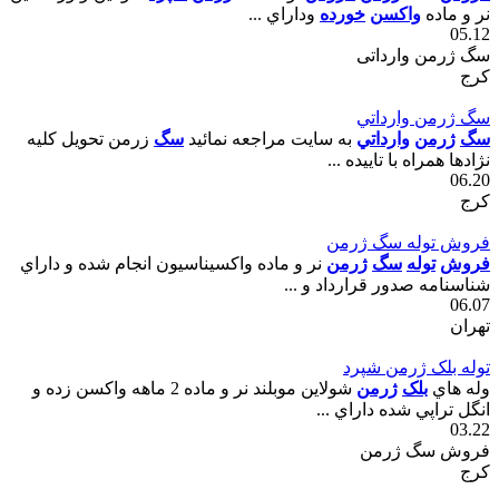
نر و ماده
واکسن
خورده
وداراي ...
05.12
سگ ژرمن وارداتی
کرج
سگ ژرمن وارداتي
سگ
ژرمن
وارداتي
به سايت مراجعه نمائيد
سگ
زرمن تحويل کليه
نژادها همراه با تاييده ...
06.20
کرج
فروش توله سگ ژرمن
فروش
توله
سگ
ژرمن
نر و ماده واکسيناسيون انجام شده و داراي
شناسنامه صدور قرارداد و ...
06.07
تهران
توله بلک ژرمن شپرد
وله هاي
بلک
ژرمن
شولاين موبلند نر و ماده 2 ماهه واکسن زده و
انگل تراپي شده داراي ...
03.22
فروش سگ ژرمن
کرج