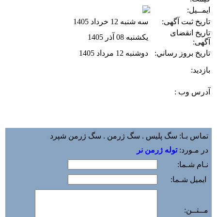
ایمــیل:
تاریخ ثبت آگهی:
سه شنبه 12 خرداد 1405
تاریخ انقضای
یکشنبه 08 آذر 1405
آگهی:
تاريخ بروز رساني:
دوشنبه 12 مرداد 1405
بازديد:
آدرس وب :‌
تماس بـا: سگ پلیس . سگ ژرمن . سگ ژرمن شپرد
در مـورد:
توله ژرمن نر
نـام شـما:
ایمیل شـما:
مــتــن: