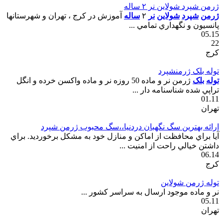
ژرمن شپرد شولاين نر ٢ ساله
ژرمن
شپرد
شولاين
نر
٢
ساله
آموزش در کرج ، تهران و شهرستانها
پانسيون و نگهداري تمامي ...
05.15
22
کرج
توله بلک ژرمنشپرد
توله
بلک
ژرمن نر و ماده 50 روزه نر و ماده واکسن خرده و انگل
تراپي شده شناسنامه دار ...
01.11
تهران
ارائه بهترين سگ نگهبان دردنيا،،سگ محبوب ژرمن شپرد
آيا براي محافظت از اماکن و منازل خود به مشکل برخورديد. براي
داشتن خيالي راحت از امنيت ...
06.14
کرج
توله ژرمن شولاين
نر و ماده موجود ارسال به سراسر کشور ...
05.11
تهران