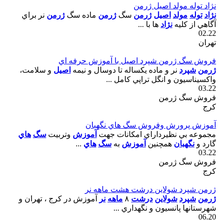
نژاد توله مولد اصيل ژرمن
نژاد
توله
مولد
اصيل
ژرمن
سگ
ژرمن
ماده سگ
ژرمن
نر براي
آگاهي از کليه
نژاد
ها با ...
02.22
تهران
فروش سگ ژرمن شپرد اصيل با آموزش حرفه اي
ژرمن
شپرد
نر و ماده يکساله تا دوسال و نيمه
اصيل
و سلامت،
واکسيناسيون و انگل تراپي کامل ...
03.22
فروش سگ ژرمن
کرج
آموزش پرورش وفروش سگ هاي نگهبان
مجموعه بي نظيرداراي امکانات جهت
آموزش
وتربيت
سگ
هاي
گارد و
نگهبان
همچنين
آموزش
به
سگ
هاي
...
03.22
فروش سگ ژرمن
کرج
ژرمن شپرد شولاين درشت هشت ماهه نر
ژرمن
شپرد
شولاين
درشت
٨
ماهه
نر
آموزش در کرج ، تهران و
شهرستانها پانسيون و نگهداري ...
06.20