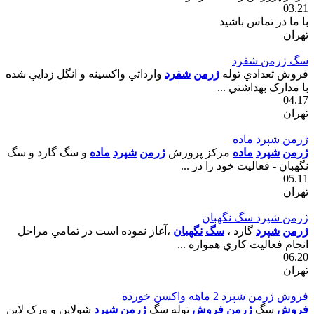
03.21
با ما در تماس باشید
تهران
سگ ژرمن شفرد
فروش تعدادي توله
ژرمن
شفرد
وارداتي واکسينه و انگل زدايي شده
با مدارک بهداشتي ...
04.17
تهران
ژرمن شپرد ماده
ژرمن
شپرد
ماده
مرکز پرورش
ژرمن
شپرد
ماده
و سگ گارد و سگ
نگهبان - فعاليت خود را در ...
05.11
تهران
ژرمن شپرد سگ نگهبان
ژرمن
شپرد
گارد ،
سگ
نگهبان
،آغاز نموده است در تمامي مراحل
انجام فعاليت کاري همواره ...
06.20
تهران
فروش ژرمن شپرد 2 ماهه واکسن خورده
فروش
سگ
ژرمن
فروش
توله سگ
ژرمن
شپرد
شولاين و ورک لاين