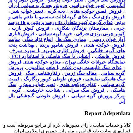
انگلیسی
،
تعبیر خواب راسو
،
فروش بچه گربه سیامی ارزان
،
فروش قفس خوکچه هندی
،
بچه گربه
،
تعبیر خواب شیر
،
فروش بازی سگ
،
غذای گربه ادالت سنستیو با طعم ماهی و
برنج
،
غذای گربه ترکیب متعادل 32 درصد پروتئین و 16 درصد
چربی
،
بیمارستان پرندگان شکاری
،
فروش کبوتر بارب
،
کبوتر چرتی برنزی شرقی
،
خرید گربه سیامی
،
فروش قناری
آواز خوان روسی
،
بیماری سگ ها
،
انواع نژاد سگ
،
سایت
فروش خوکچه هندی
،
فروش شامپو پرنده
،
بهداشت پنجه
های گربه خانگی
،
فروش قناری هیبرید با سهره سرخ
،
فروش هاسکی
،
آشنایی با سگ هاسکی با استاندارد FCI
،
نمایشگاه حیوانات خانگی تهران
،
مغازه خوکچه هندی فروش
،
غذای سگ فاینست بدون غلات با طعم سالمون
،
پرورش
گربه سیامی
،
مقاله سگ ژرمن
،
رفتارشناسی سگ
،
فروش
سگ هاسکی نمایشی
،
فروش طوطی کونور رنگارنگ
،
قیمت
گربه سیامی
،
غذای خوکچه هندی
،
تعبیر خواب میش
،
سگ
هاسکی
،
فروش سگ سرابی
،
شناخت خارپشت
،
گربه
،
مرکز پرورش گربه سیامی
،
فروش طوطی گنجشکی بال
آبی
Report Adspetdata
كالا و خدمات سایت دارای مجوزهای لازم از مراجع مربوطه است و
فعاليتهای سايت تابع قوانين و مقررات جمهوری اسلامی ايران