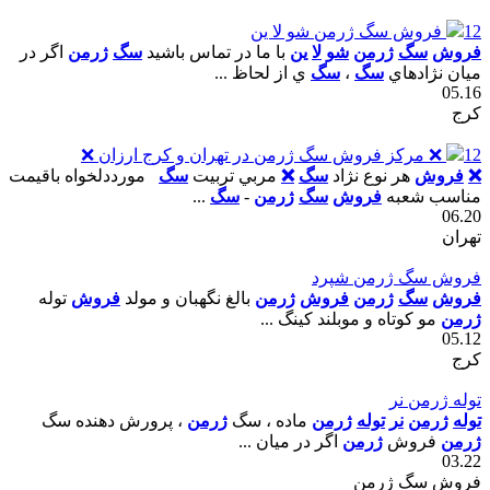
12
فروش سگ ژرمن شو لا ين
فروش
سگ
ژرمن
شو
لا
ين
با ما در تماس باشيد
سگ
ژرمن
اگر در
ميان نژادهاي
سگ
،
سگ
ي از لحاظ ...
05.16
کرج
12
❌ مرکز فروش سگ ژرمن در تهران و کرج ارزان ❌
❌
فروش
هر نوع نژاد
سگ
❌
مربي تربيت
سگ
مورددلخواه باقيمت
مناسب شعبه
فروش
سگ
ژرمن
-
سگ
...
06.20
تهران
فروش سگ ژرمن شپرد
فروش
سگ
ژرمن
فروش
ژرمن
بالغ نگهبان و مولد
فروش
توله
ژرمن
مو کوتاه و موبلند کينگ ...
05.12
کرج
توله ژرمن نر
توله
ژرمن
نر
توله
ژرمن
ماده ، سگ
ژرمن
، پرورش دهنده سگ
ژرمن
فروش
ژرمن
اگر در ميان ...
03.22
فروش سگ ژرمن