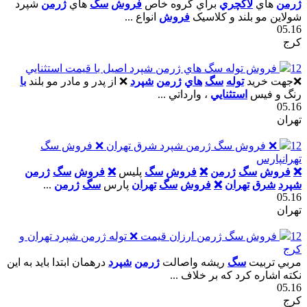
ژرمن
هاي
لاکچري
براي گروه خاص
فروش
سگ
هاي
ژرمن
شپرد
شولاين مو بلند و کلاسيک
فروش
انواع ...
05.16
کرج
12
فروش توله سگ هاي ژرمن شپرد اصيل با قيمت استثنايي
❌جهت خريد
توله
سگ
هاي
ژرمن
شپرد
❌ از پدر و مادر مو بلند
با
رنگ و فيس
استثنايي
، وارداتي ...
05.16
تهران
12
❌ فروش سگ ژرمن شپرد شرق تهران ❌ فروش سگ
تهرانپارس
❌
فروش
سگ
ژرمن
❌
فروش
سگ
پليس
❌
فروش
سگ
ژرمن
شپرد
شرق
تهران
❌
فروش
سگ
تهران
پارس
سگ
ژرمن
...
05.16
تهران
12
فروش سگ ژرمن ارزان قيمت ❌ توله ژرمن شپرد تهران و
کرج
مربي تربيت
سگ
ريشه واصالت
ژرمن
شپرد
درهمان ابتدا بايد به اين
نکته اشاره کرد که بر خلاف ...
05.16
کرج