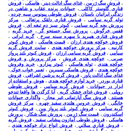
،
فروش سگ ژرمن
،
غذای سگ ادالت دینر
،
هاسکی
،
فروش
قناری گلوستر کاکلی
،
حیوانات پرنده عقاب و شاهین در
زندگی ایرانیان باستان
،
فروش طوطی پیونوس سیه چرده
،
توله گربه سیامی
،
فروش قناری دلقک پرتغالی
،
مرکز
پرورش بچه گربه سیامی
،
کبوتر سبز دم تیغه ای
،
فروش
قفس خرگوش
،
پرورش سگ جستجو گر
،
خرید گربه
،
فروش قناری هیبرید با سهره سینه سرخ
،
گربه ایرانی
،
فروش خوکچه هندی ارزان
،
قیمت هاسکی
،
فروش کبوتر
کارنیه
،
مرکز پرورش خوکچه هندی
،
سایت فروش گربه
سیامی
،
فروش گربه سیامی ارزان
،
فروش کبوتر بلند پرواز
صربی
،
خوکچه هندی فروش
،
مرکز پرورش و فروش
خوکچه هندی
،
توله هاسکی
،
کبوتر پیزارو
،
خرید وفروش
خوکچه هندی
،
فروش هاسکی سیبرین
،
تعبیر خواب خوک
،
غذای سگ ادالت پاور
،
فروش گربه پرشین اشرافی
،
فروش
قناری بوردر
،
خرید لوازم خوکچه هندی
،
هوش و استفاده از
ابزار در حیوانات
،
فروش گربه سیامی
،
فروش طوطی
روپلی
،
فروش غذای خشک گربه
،
آیا کرگدن ها واقعا تندخو
هستند
،
فروش سگ آپارتمانی غیر مجاز
،
واگذاری حیوانات
خانگی
،
فروش عروس هلندی سفید چهره
،
مرکز فروش
گربه سیامی
،
فروش کبوتر بلند پرواز وین
،
فروش کبوتر
اسکندرون
،
قیمت سگ ژرمن
،
پرورش سگ شکار
،
پرورش
هاسکی
،
فروش طوطی آمازون پیشانی سفید
،
فروش گربه
،
فروش قناري ميلاني
،
فروش انواع نزاد خوکچه هندی
،
پرورش سگ ارتش
،
تعبیر خواب پرستو
،
فروش کبوتر پا پر