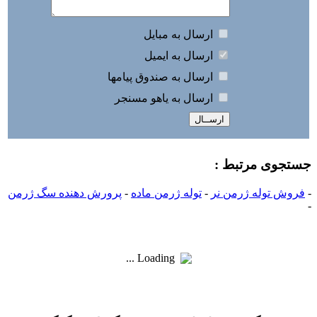
ارسال به مبايل
ارسال به ايميل
ارسال به صندوق پيامها
ارسال به ياهو مسنجر
جستجوی مرتبط :
-
فروش توله ژرمن نر
-
توله ژرمن ماده
-
پرورش دهنده سگ ژرمن
-
Loading ...