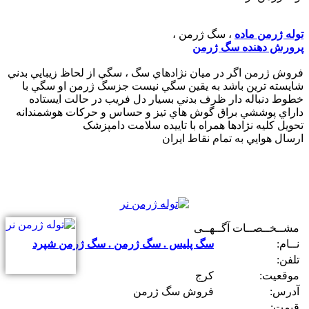
توله ژرمن ماده
، سگ ژرمن ،
پرورش دهنده سگ ژرمن
فروش ژرمن اگر در ميان نژادهاي سگ ، سگي از لحاظ زيبايي بدني
شايسته ترين باشد به يقين سگي نيست جزسگ ژرمن او سگي با
خطوط دنباله دار ظرف بدني بسيار دل فريب در حالت ايستاده
داراي پوششي براق گوش هاي تيز و حساس و حرکات هوشمندانه
تحويل کليه نژادها همراه با تاييده سلامت دامپزشک
ارسال هوايي به تمام نقاط ايران
مشــخــصــات آگــهــی
نــام:
سگ پلیس . سگ ژرمن . سگ ژرمن شپرد
تلفن:
موقعیت:
کرج
آدرس:
فروش سگ ژرمن
قیمت: