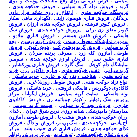
سیامی
،
قرص درمانی برای رفع مشکلات پوست و موی
گربه
،
فروش توله گربه سیامی
،
فروش خوکچه هندی
،
فروشگاه خوکچه هندی
،
ارتفاع و روی شانه قرار دادن
پرندگان
،
فروش قناری هوسوی ژاپنی
،
نگهداری ماهی اسکار
،
فروش کبوتر فرشته
،
فروش خوکچه هندی ارزان
،
فروش
کبوتر معلق زن ترکی
،
پرورش خوکچه هندی
،
فروش سگ
هاسکی
،
فروش قفس همستر
،
فروش قناري ملادو
،
سومین نمایشگاه محیط زیست
،
فروش گربه پرشین
،
بچه
گربه سیامی
،
فروش گربه پرشین کت
،
هوش کبوتر
،
فروش
طوطی آمازون کله زرد
،
معرفی پرنده طرلان
،
فروش
قناری عقیق سیر
،
فروش لوازم خوکچه هندی
،
سومین
نمایشگاه دام کوچک
،
سگ گارد
،
فروش قناری یورکشایر
،
گربه سیامی
،
قفس خوکچه هندی
،
قناری فاکتور زرد
،
خرید
خوکچه هندی
،
شناخت رفتار گربه عادی
،
خرید هاسکی
،
انواع نزاد خوکچه هندی
،
فروش طوطی روزیلا غربی
،
فروش
کاکادوی دوکورپس
،
هاسکی فروشی
،
خرید هاسکی
،
فروش
توله هاسکی
،
سایت گربه سیامی
،
فروش ایگوانا
،
مرکز
پرورش سگ رتوایلر
،
کبوتر چمباتمه زن
،
فروش کاکادوی
چتری
،
فروش بچه گربه سیامی
،
قیمت گربه سیامی
،
بیمارستان دامپزشکی شبانه روزی درین شرق تهران
،
،
غذای
ارزان خوکچه هندی
،
هوش هشت پا
،
فروش طوطی آمازون
تاج یاسی
،
خوکچه هندی
،
سگ پوينتر- فروش بولداگ
،
فروش
غذای خوکچه هندی
،
فروش قناری فری جنوب هلند
،
مرکز
فروش غذای خوکچه هندی
،
توله گربه
،
مرکز پرورش رتوایلر