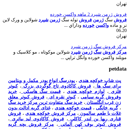
تهران
فروش ژرمن شپرد 2 ماهه واکسن خورده
فروش
سگ
ژرمن
فروش
توله سگ
ژرمن
شپرد
شولاين و ورک لاين
نر و ماده
واکسن
خورده
وداراي ...
06.20
تهران
مرکز فروش سگ ژرمن شپرد
مرکز
فروش
سگ
ژرمن
شپرد
شولاين موکوتاه ، مو کلاسيک و
موبلند واکسن خورده وانگل تراپي ...
petdata
پت شاپ خوکچه هندی
،
پودرسگ انواع پودر مکمل و ویتامین
برای سگ ها
،
فروش کاکادوی تاج گوگردی بزرگ
،
کبوتر
فلزی
،
لوازم خوکچه هندی
،
قیمت سگ هاسکی
،
خرید
وفروش گربه سیامی
،
کبوتر نقره ای
،
فروش کبوتر معلق
زن غرب انگلستان
،
خرید سگ متفاوت ترین مرکز خرید سگ
،
گربه خانگی
،
قیمت خوکچه هندی
،
غذای گربه ادالت بدون
غلات با طعم سالمون
،
مرکز فروش خوکچه هندی
،
فروش
قناری ریها ین لندر کاکلی
،
فروش کاکادوی لید بیاتری
،
فروش کبوتر بوف کهن آلمانی
،
مرکز فروش بچه گربه