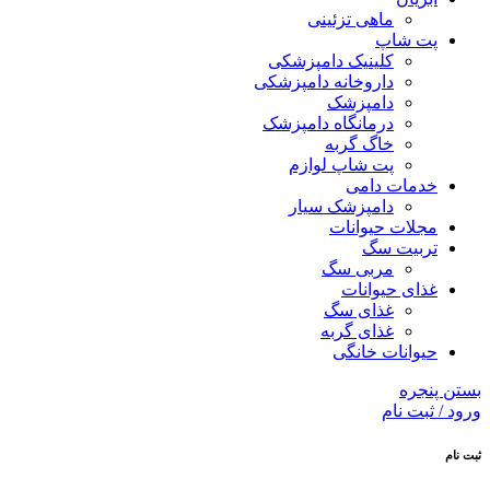
ماهی تزئینی
پت شاپ
کلینیک دامپزشکی
داروخانه دامپزشکی
دامپزشک
درمانگاه دامپزشک
خاگ گربه
پت شاپ لوازم
خدمات دامی
دامپزشک سیار
مجلات حیوانات
تربیت سگ
مربی سگ
غذای حیوانات
غذای سگ
غذای گربه
حیوانات خانگی
بستن پنجره
ورود / ثبت نام
ثبت نام