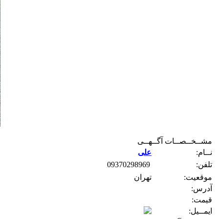
مشــخــصــات آگــهــی
نــام:
علی
تلفن:
09370298969
موقعیت:
تهران
آدرس:
قیمت:
ایمــیل: