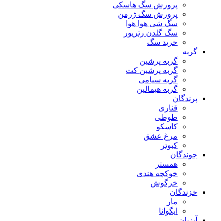
پرورش سگ هاسکی
پرورش سگ ژرمن
سگ شی هوا هوا
سگ گلدن رتریور
خرید سگ
گربه
گربه پرشین
گربه پرشین کت
گربه سیامی
گربه هیمالین
پرندگان
قناری
طوطی
کاسکو
مرغ عشق
کبوتر
جوندگان
همستر
خوکچه هندی
خرگوش
خزندگان
مار
ایگوانا
آبزیان