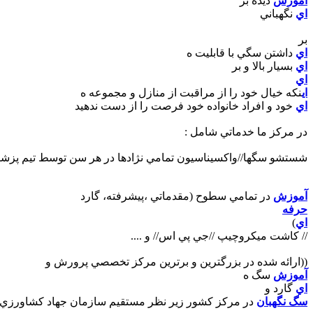
آموزش
ديده بر
اي
نگهباني
بر
اي
داشتن سگي با قابليت ه
اي
بسيار بالا و بر
اي
اي
نکه خيال خود را از مراقبت از منازل و مجموعه ه
اي
خود و افراد خانواده خود فرصت را از دست ندهيد
در مرکز ما خدماتي شامل :
شستشو سگها//واکسيناسيون تمامي نژادها در هر سن توسط تيم پزشک
آموزش
در تمامي سطوح (مقدماتي ،پيشرفته، گارد
حرفه
اي
)
// کاشت ميکروچيپ //جي پي اس// و ....
((ارائه شده در بزرگترين و برترين مرکز تخصصي پرورش و
آموزش
سگ ه
اي
گارد و
سگ نگهبان
در مرکز کشور زير نظر مستقيم سازمان جهاد کشاورزي)