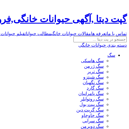
گپت دیتا ,آگهی حیوانات خانگی,ف
تماس با ما
تعرفه ها
مقالات حیوانات خانگی
مطالب حیوانات
فیلم حیوانات 
دسته بندی حیوانات خانگی
سگ
سگ هاسکی
سگ ژرمن
سگ تریر
سگ شیتزو
سگ نگهبان
سگ گارد
سگ پامرانیان
سگ روتوایلر
سگ پیت بول
سگ گریت دین
سگ چاوچاو
سگ سرابی
سگ دوبرمن