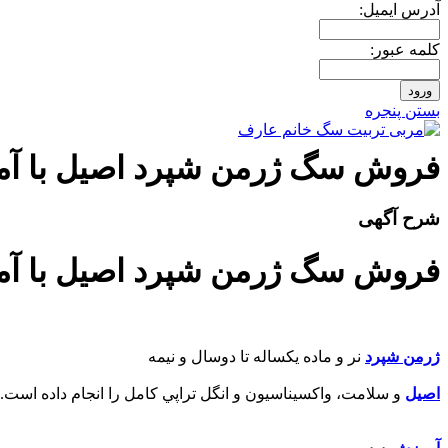
آدرس ايميل:
کلمه عبور:
بستن پنجره
فروش سگ ژرمن شپرد اصيل با آ
شرح آگهی
فروش سگ ژرمن شپرد اصيل با آ
ژرمن شپرد
نر و ماده يکساله تا دوسال و نيمه
اصيل
و سلامت، واکسيناسيون و انگل تراپي کامل را انجام داده است.