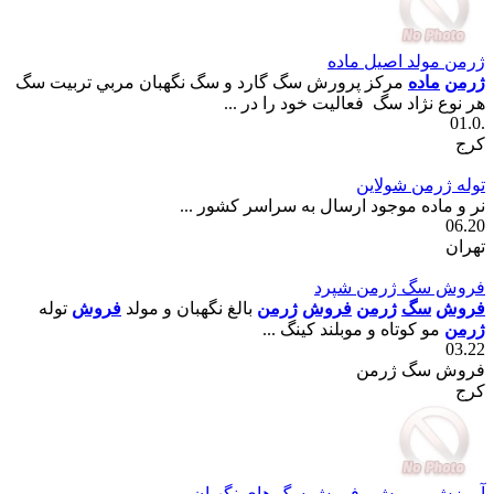
ژرمن مولد اصيل ماده
ژرمن
ماده
مرکز پرورش سگ گارد و سگ نگهبان مربي تربيت سگ
هر نوع نژاد سگ فعاليت خود را در ...
.01.0
کرج
توله ژرمن شولاين
نر و ماده موجود ارسال به سراسر کشور ...
06.20
تهران
فروش سگ ژرمن شپرد
فروش
سگ
ژرمن
فروش
ژرمن
بالغ نگهبان و مولد
فروش
توله
ژرمن
مو کوتاه و موبلند کينگ ...
03.22
فروش سگ ژرمن
کرج
آموزش پرورش وفروش سگ هاي نگهبان