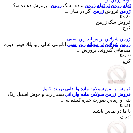
توله
ژرمن
نر
توله
ژرمن
ماده ، سگ
ژرمن
، پرورش دهنده سگ
ژرمن
فروش
ژرمن
اگر در ميان ...
03.22
فروش سگ ژرمن
کرج
ژرمن شولاين نر موبلند زين اسبى
ژرمن
شولاين
نر
موبلند
زين
اسبى
آناتومى عالى زيبا بلك فيس دوره
مقدماتى گذرونده پرورش ...
03.10
کرج
فروش ژرمن شولاين ماده وارداتي تربيت کامل
فروش
ژرمن
شولاين
ماده
وارداتي
بسيار زيبا و خوش استيل رنگ
بدن و زيبايي صورت خيره کننده به ...
03.21
با ما در تماس باشید
تهران