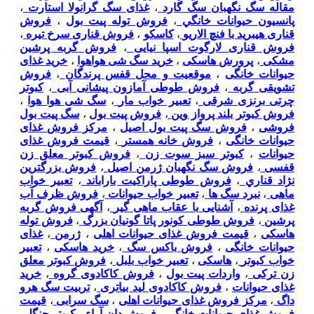
مقاله سگ نگهبان سگ گارد
،
غذای سگ گرانولا استارت
،
پانسيون حيوانات خانگي
،
فروش توله پیت بول
،
فروش
قناری هیبرید با فنچ الاریو
،
کاسکو
،
فروش قناری سرخ تیره
،
فروش قناری لارگوت اسپا نیایی
،
فروش گربه پرشین
مشکی
،
پرورش هاسکی
،
خرید سگ شی هواهوا
،
خرید غذای
حیوانات خانگی
،
موقعیت و محل قفس پرندگان
،
فروش
تشویقی گربه
،
فروش طوطی آمازون پیشانی آبی
،
کبوتر
چرتی برنزی شرقی
،
تعبیر خواب مار
،
سگ شی هوا هوا
،
فروش کبوتر بلند پرواز وین
،
فروش پیت بول
،
سگ پیت بول
فروشی
،
فروش سگ پیت بول اصیل
،
مرکز فروش غذای
حیوانات خانگی
،
فروش خانه همستر
،
قیمت فروش غذای
حیوانات
،
کبوتر سبز سوت زن
،
فروش کبوتر معلق زن
قفسی
،
فروش سگ نگهبان ژرمن اصیل
،
فروش بزرگترين
نژاد قناري
،
فروش طوطی پاراکیت باراباند
،
تعبیر خواب
ماهی
،
نبرد سگ ها
،
تعبیر خواب حیوانات
،
فروش ظرف آب
غذای پرنده
،
آشنایی با عقاب ماهی گیر
،
آگهی فروش گربه
پرشین
،
فروش طوطی کونور پاتا گونیان بزرگ
،
فروش توله
هاسکی
،
قیمت فروش غذای حیوانات اهلی
،
ژرمن
،
غذای
حیوانات خانگی
،
فروش باکس سگ
،
خرید هاسکی
،
تعبیر
خواب کبوتر
،
هاسکی
،
تعبیر خواب بلبل
،
فروش کبوتر معلق
زن ترکی
،
واردات پیت بول
،
فروش کاکادوی گروه
،
خرید
غذای حیوانات
،
فروش کاکادوی لید بیاتری
،
تربیت سگ هرو
داگ
،
مرکز فروش غذای حیوانات اهلی
،
سگ سرابی
،
قیمت
فروش غذای حیوانات خانگی
،
فروش دان آراء
،
کبوتر جنگلی