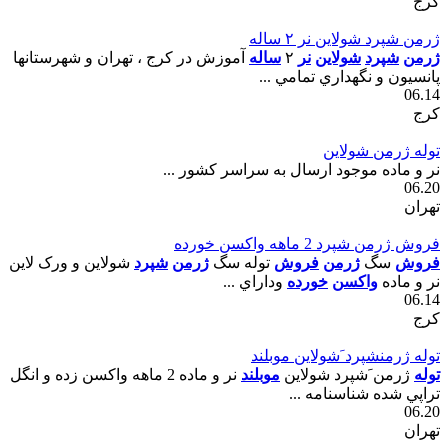
کرج
ژرمن شپرد شولاين نر ٢ ساله
ژرمن
شپرد
شولاين
نر
٢
ساله
آموزش در کرج ، تهران و شهرستانها
پانسيون و نگهداري تمامي ...
06.14
کرج
توله ژرمن شولاين
نر و ماده موجود ارسال به سراسر کشور ...
06.20
تهران
فروش ژرمن شپرد 2 ماهه واکسن خورده
فروش
سگ
ژرمن
فروش
توله سگ
ژرمن
شپرد
شولاين و ورک لاين
نر و ماده
واکسن
خورده
وداراي ...
06.14
کرج
توله ژرمنشپرد َشولاين موبلند
توله
ژرمن َشپرد شولاين
موبلند
نر و ماده 2 ماهه واکسن زده و انگل
تراپي شده شناسنامه ...
06.20
تهران