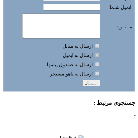
ایمیل شـما:
مــتــن:
ارسال به مبايل
ارسال به ايميل
ارسال به صندوق پيامها
ارسال به ياهو مسنجر
جستجوی مرتبط :
-
Loading ...