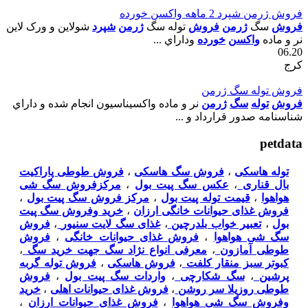
فروش ژرمن شپرد 2 ماهه واکسن خورده
فروش
سگ
ژرمن
فروش
توله سگ
ژرمن
شپرد
شولاين و ورک لاين
نر و ماده
واکسن
خورده
وداراي ...
06.20
کرج
فروش توله سگ ژرمن
فروش
توله
سگ
ژرمن
نر و ماده واکسيناسيون انجام شده و داراي
شناسنامه صدور قرارداد و ...
petdata
توله هاسکی
،
فروش سگ هاسکی
،
فروش طوطی پاراکیت
بال قناری
،
عکس سگ پیت بول
،
مرکزفروش سگ شی
هواهوا
،
قیمت توله پیت بول
،
مرکز فروش سگ پیت بول
،
فروش غذای حیوانات خانگی ارزان
،
خرید وفروش سگ پیت
بول
،
تعبیر خواب بلدرچین
،
غذای سگ لایت سنیور
،
فروش
سگ شی هواهوا
،
فروش غذای حیوانات خانگی
،
فروش
طوطی آمازون
،
معرفی انواع نژاد سگ جهت خرید سگ
،
کبوتر سبز منقار کلفت
،
فروش هاسکی
،
فروش توله گربه
پرشین
،
سگ شکارچی
،
واردات سگ پیت بول
،
فروش
طوطی روزیلا سر روشن
،
فروش غذای حیوانات اهلی
،
خرید
وفروش سگ شی هواهوا
،
فروش غذای حیوانات ارزان
،