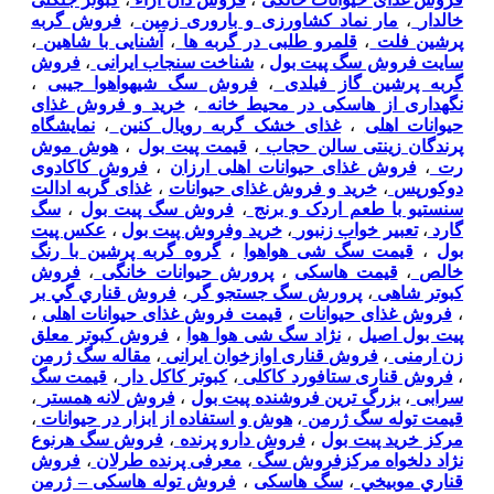
خالدار
،
مار نماد کشاورزی و باروری زمین
،
فروش گربه
پرشین فلت
،
قلمرو طلبی در گربه ها
،
آشنایی با شاهین
،
سایت فروش سگ پیت بول
،
شناخت سنجاب ایرانی
،
فروش
گربه پرشین گاز فیلدی
،
فروش سگ شیهواهوا جیبی
،
نگهداری از هاسکی در محیط خانه
،
خرید و فروش غذای
حیوانات اهلی
،
غذای خشک گربه رویال کنین
،
نمایشگاه
پرندگان زینتی سالن حجاب
،
قیمت پیت بول
،
هوش موش
رت
،
فروش غذای حیوانات اهلی ارزان
،
فروش کاکادوی
دوکورپس
،
خرید و فروش غذای حیوانات
،
غذای گربه ادالت
سنستیو با طعم اردک و برنج
،
فروش سگ پیت بول
،
سگ
گارد
،
تعبیر خواب زنبور
،
خرید وفروش پیت بول
،
عکس پیت
بول
،
قیمت سگ شی هواهوا
،
گروه گربه پرشین با رنگ
خالص
،
قیمت هاسکی
،
پرورش حیوانات خانگی
،
فروش
کبوتر شاهی
،
پرورش سگ جستجو گر
،
فروش قناري گي بر
،
فروش غذای حیوانات
،
قیمت فروش غذای حیوانات اهلی
،
پیت بول اصیل
،
نژاد سگ شی هوا هوا
،
فروش کبوتر معلق
زن ارمنی
،
فروش قناری اوازخوان ایرانی
،
مقاله سگ ژرمن
،
فروش قناری ستافورد کاکلی
،
کبوتر کاکل دار
،
قیمت سگ
سرابی
،
بزرگ ترین فروشنده پیت بول
،
فروش لانه همستر
،
قیمت توله سگ ژرمن
،
هوش و استفاده از ابزار در حیوانات
،
مرکز خرید پیت بول
،
فروش دارو پرنده
،
فروش سگ هرنوع
نژاد دلخواه مرکزفروش سگ
،
معرفی پرنده طرلان
،
فروش
قناري موبيخي
،
سگ هاسکی
،
فروش توله هاسکی – ژرمن