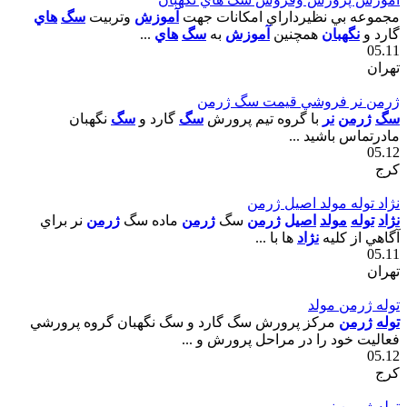
مجموعه بي نظيرداراي امکانات جهت
آموزش
وتربيت
سگ
هاي
گارد و
نگهبان
همچنين
آموزش
به
سگ
هاي
...
05.11
تهران
ژرمن نر فروشي قيمت سگ ژرمن
سگ
ژرمن
نر
با گروه تيم پرورش
سگ
گارد و
سگ
نگهبان
مادرتماس باشيد ...
05.12
کرج
نژاد توله مولد اصيل ژرمن
نژاد
توله
مولد
اصيل
ژرمن
سگ
ژرمن
ماده سگ
ژرمن
نر براي
آگاهي از کليه
نژاد
ها با ...
05.11
تهران
توله ژرمن مولد
توله
ژرمن
مرکز پرورش سگ گارد و سگ نگهبان گروه پرورشي
فعاليت خود را در مراحل پرورش و ...
05.12
کرج
توله ژرمن نر