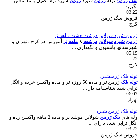
سگ
ژرمن
توله
ژرمن
شپرد
ژرمن
شپرد نژاد اصيل با ما تماس
بگيريد ...
03.22
فروش سگ ژرمن
کرج
ژرمن شپرد شولاين درشت هشت ماهه نر
ژرمن
شپرد
شولاين
درشت
٨
ماهه
نر
آموزش در کرج ، تهران و
شهرستانها پانسيون و نگهداري ...
05.15
22
کرج
توله بلک ژرمنشپرد
توله
بلک
ژرمن نر و ماده 50 روزه نر و ماده واکسن خرده و انگل
تراپي شده شناسنامه دار ...
06.07
تهران
توله بلک ژرمن شپرد
وله هاي
بلک
ژرمن
شولاين موبلند نر و ماده 2 ماهه واکسن زده و
انگل تراپي شده داراي ...
03.22
فروش سگ ژرمن