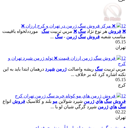
12
❌ مرکز فروش سگ ژرمن در تهران و کرج ارزان ❌
❌
فروش
هر نوع نژاد
سگ
❌
مربي تربيت
سگ
مورددلخواه باقيمت
مناسب شعبه
فروش
سگ
ژرمن
-
سگ
...
05.15
تهران
12
فروش سگ ژرمن ارزان قيمت ❌ توله ژرمن شپرد تهران و
کرج
مربي تربيت
سگ
ريشه واصالت
ژرمن
شپرد
درهمان ابتدا بايد به اين
نکته اشاره کرد که بر خلاف ...
05.15
کرج
12
فروش ژرمن هاي مو کوتاه خريد سگ ژرمن تهران کرج
فروش
سگ
هاي
ژرمن
شپرد شولاين
مو
بلند و کلاسيک
فروش
انواع
سگ
هاي
ژرمن
شپرد گرگي شيان لو با ...
02.22
تهران
فروش سگ ژرمن شپرد اصيل با آموزش حرفه اي