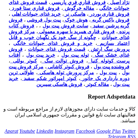
نژاد اصیل
،
فروش قناري فري پاريسي
،
قیمت فروش غذای
حیوانات خانگی
،
مقاله خرگوش
،
فروش قناری ستا فورد
،
فروش قناری بوردر
،
هاسکی نر
،
خرید غذای حیوانات اهلی
،
فروش باکس گربه
،
هوش خوک
،
پیت بول فروشی
،
فروش
گربه پرشین سفید
،
سایت فروش پیت بول
،
،
فروش کتاب
پرنده
،
فروش قناری هیبرید با سهره معمولی
،
مرکز فروش
غذای حیوانات
،
چگونه از سگ خود یک نگهبان خوب و قابل
اعتماد بسازیم
،
خرید و فروش غذای حیوانات خانگی
،
پرورش سگ ارتش
،
قیمت فروش غذای حیوانات
،
فروش
غذای خشک سگ
،
توله پیت بول
،
خرید پیت بول
،
آفتاب
پرست کوتوله کنیا
،
فروش توالت سگ
،
کبوتر بوللی
،
فروشنده پیت بول
،
فروش کبوتر کاشانی
،
مرکز فروش پیت
بول
،
پیت بول
،
مرکز پرورش توله هاسکی
،
طولانی ترین
دوره بارداری یک جانور
،
کبوتر امپراتور شکم سفید
،
خرید
پیت بول
،
مقاله کبوتر
،
فروش هاسکی سیبرین
Report Adspetdata
كالا و خدمات سایت دارای مجوزهای لازم از مراجع مربوطه است و
فعاليتهای سايت تابع قوانين و مقررات جمهوری اسلامی ايران
میباشد.
Aparat
Youtube
Linkedin
Instagram
Facebook
Google Plus
Twitter
Telegram
RSS