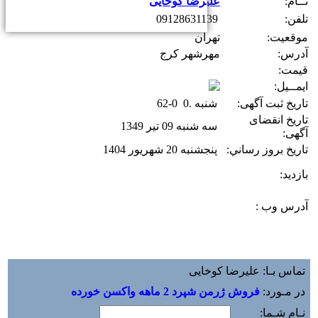
نــام:
علیرضا کوخایی
تلفن:
09128631139
موقعیت:
تهران
آدرس:
مهرشهر کرج
قیمت:
ایمــیل:
تاریخ ثبت آگهی:
شنبه .0 0-62
تاریخ انقضای
سه شنبه 09 تیر 1349
آگهی:
تاريخ بروز رساني:
پنجشنبه 20 شهریور 1404
بازديد:
آدرس وب :‌
تماس بـا: علیرضا کوخایی
در مـورد:
فروش ژرمن شپرد 2 ماهه واکسن خورده
نـام شـما: