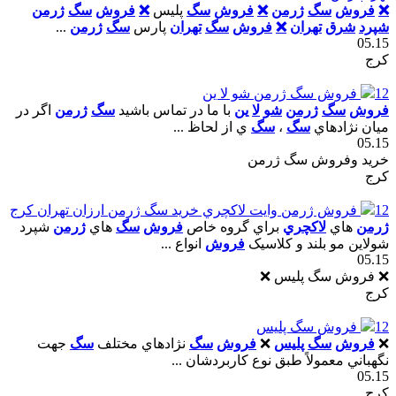
❌
فروش
سگ
ژرمن
❌
فروش
سگ
پليس
❌
فروش
سگ
ژرمن
شپرد
شرق
تهران
❌
فروش
سگ
تهران
پارس
سگ
ژرمن
...
05.15
کرج
12
فروش سگ ژرمن شو لا ين
فروش
سگ
ژرمن
شو
لا
ين
با ما در تماس باشيد
سگ
ژرمن
اگر در
ميان نژادهاي
سگ
،
سگ
ي از لحاظ ...
05.15
خرید وفروش سگ ژرمن
کرج
12
فروش ژرمن وايت لاکچري خريد سگ ژرمن ارزان تهران کرج
ژرمن
هاي
لاکچري
براي گروه خاص
فروش
سگ
هاي
ژرمن
شپرد
شولاين مو بلند و کلاسيک
فروش
انواع ...
05.15
❌ فروش سگ پلیس ❌
کرج
12
فروش سگ پليس
❌
فروش
سگ
پليس
❌
فروش
سگ
نژادهاي مختلف
سگ
جهت
نگهباني معمولاً طبق نوع کاربردشان ...
05.15
کرج