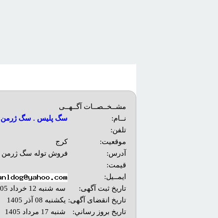
مشــخــصــات آگــهــی
نــام:
سگ پلیس . سگ ژرمن 
تلفن:
موقعیت:
کرج
آدرس:
فروش توله سگ ژرمن ش
قیمت:
ایمــیل:
تاریخ ثبت آگهی:
سه شنبه 12 خرداد 1405
تاریخ انقضای آگهی:
یکشنبه 08 آذر 1405
تاريخ بروز رساني:
شنبه 17 مرداد 1405