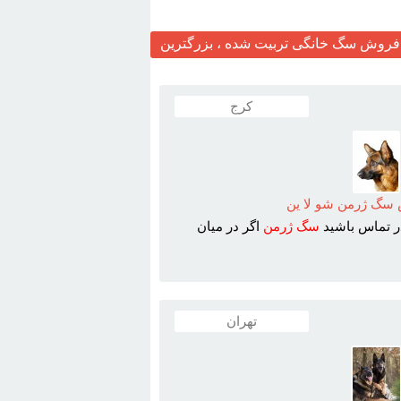
روش سگ خانگی تربیت شده ، بزرگترین
کرج
گ ژرمن شو لا ين
در تماس باشيد
سگ
ژرمن
اگر در ميان
تهران