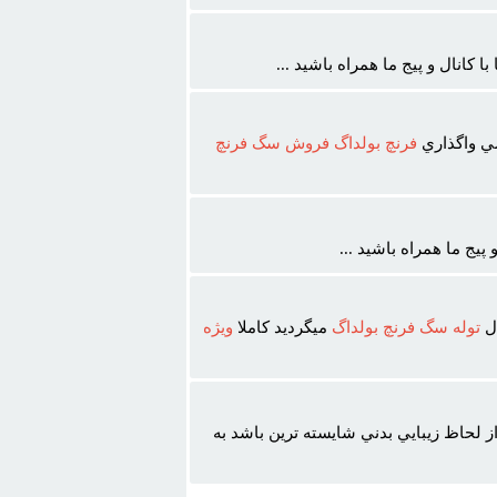
با کانال و پيج ما همراه باشيد ...
ي واگذاري
فرنچ
بولداگ
فروش
سگ
فرنچ
پيج ما همراه باشيد ...
ال
توله
سگ
فرنچ
بولداگ
ميگرديد کاملا
ويژه
 لحاظ زيبايي بدني شايسته ترين باشد به