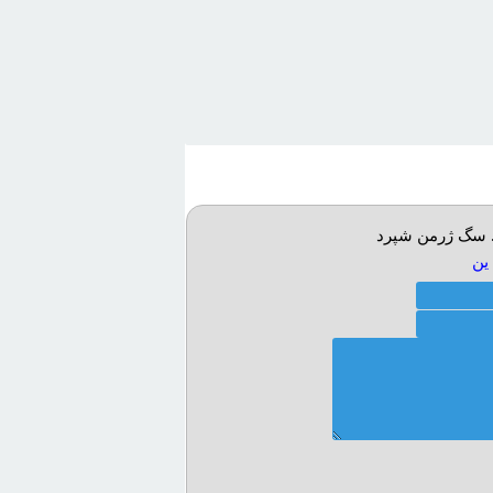
. سگ ژرمن شپرد
ين