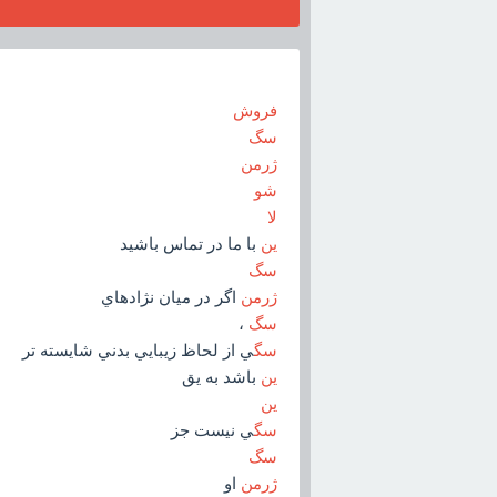
فروش
سگ
ژرمن
شو
لا
ين
با ما در تماس باشيد
سگ
ژرمن
اگر در ميان نژادهاي
سگ
،
سگ
ي از لحاظ زيبايي بدني شايسته تر
ين
باشد به يق
ين
سگ
ي نيست جز
سگ
ژرمن
او