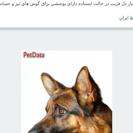
ار دل فريب در حالت ايستاده داراي پوششي براق گوش هاي تيز و حساس 
 ايران