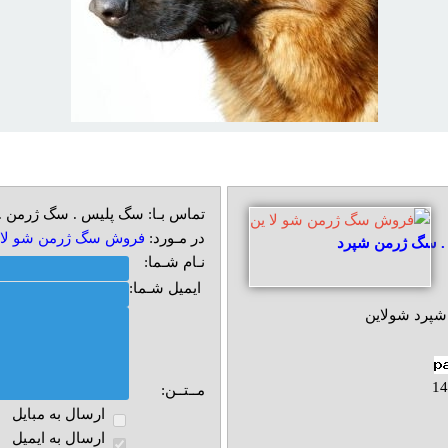
تماس بـا: سگ پلیس . سگ ژرمن 
در مـورد:
فروش سگ ژرمن شو لا 
. سگ ژرمن شپرد
نـام شـما:
ایمیل شـما:
پرد شولاین
مــتــن:
ارسال به مبايل
ارسال به ايميل