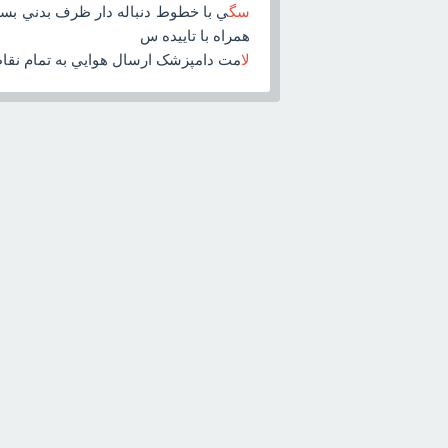
سگ
ي با خطوط دنباله دار ظرف بدني بسي
همراه با تاييده س
لا
مت دامپزشک ارسال هوايي به تمام نقاط