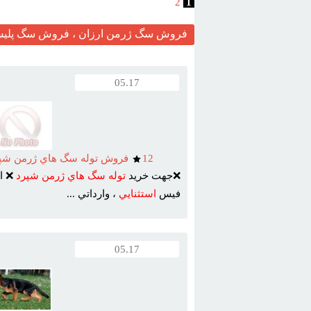
2
1
فروش سگ ژرمن ارزان ، فروش سگ پلیس 
05.17
12
فروش توله سگ هاي ژرمن شپرد
❌جهت خريد
توله
سگ
هاي
ژرمن
شپرد
❌ از
فيس
استثنايي
، وارداتي ...
05.17