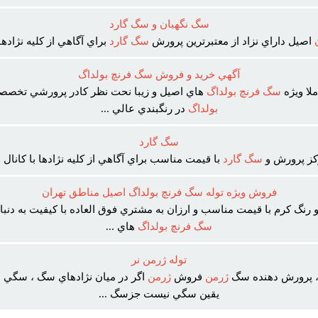
سگ نگهبان و سگ گارد
اصيل داراي نزاد از معتبرترين پرورش
سگ
گارد
براي آگاهي از کليه نژادها 
آگهي خريد و فروش سگ فرنچ بولداگ
لا ويژه
سگ
فرنچ
بولداگ
هاي اصيل و زيبا نحت نظر کادر پرورشي تخصص
بولداگ
در رنگبندي عالي ...
سگ گارد
کز پرورش و
سگ
گارد
با قيمت مناسب براي آگاهي از کليه نژادها با کانال و 
فروش ويژه توله سگ فرنچ بولداگ اصيل مناطق تهران
 رنگ کرم با قيمت مناسب و ارزان به مشتري فوق العاده با کيفيت به دنب
سگ
فرنچ
بولداگ
هاي ...
توله ژرمن نر
 پرورش دهنده سگ
ژرمن
فروش
ژرمن
اگر در ميان نژادهاي سگ ، سگي از
يقين سگي نيست جزسگ ...