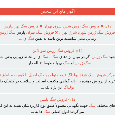
آگهي هاي اين شخص
12
❌ فروش سگ ژرمن شپرد شرق تهران ❌ فروش سگ تهرانپارس
فروش
سگ
ژرمن
شپرد
شرق
تهران
❌
فروش
سگ
تهران
پارس
سگ
ژرمن
زيبايي بدني شايسته ترين باشد به يقين
سگ
ي ...
12
فروش سگ ژرمن شو لا ين
اشيد
سگ
ژرمن
اگر در ميان نژادهاي
سگ
،
سگ
ي از لحاظ زيبايي بدني شا
سگ
ژرمن
او
سگ
ي با خطوط دنباله دار ...
رکز فروش سگ فرنچ بولداگ قيمت توله بولداگ اصيل با کيفيت مناطق ت
خريد از پرورش دهنده
با
ارائه گواهي مکتوب اصالت و سلامت در کلينيک 
بولداگ
اين نژاد يک ...
12
فروش سگ پليس
هاي مختلف
سگ
جهت نگهباني معمولاً طبق نوع کاربردشان بسته به اين که 
مي‌گردند انواع اصلي
سگ
‌ها به ...