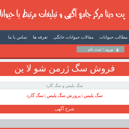
مطالب حیوانات
مقالات حیوانات خانگی
تعرفه ها
تماس با ما
ورود / ثبت نام
فروش سگ ژرمن شو لا ين
سگ پليس و سگ گارد
سگ پليس | پرورش سگ پليس | سگ گارد
شرح آگهی