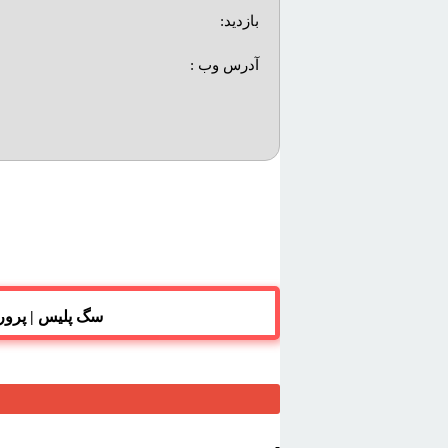
بازديد:
آدرس وب :‌
سگ پليس | پرو
-