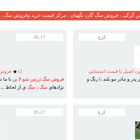
گرگی ، فروش سگ گارد نگهبان ، مرکز قیمت خرید وفروش سگ ، ف
مرکز فروش سگ در ایران
کرج
05.17
 اصيل با قيمت استثنايي
12
فروش س
 پدر و مادر مو بلند
با
رنگ و
فروش
سگ
ژرمن
شو
لا
ين
با ما 
نژادهاي
سگ
،
سگ
ي از لحاظ ...
کرج
05.17