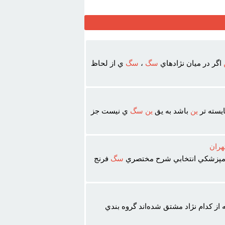
اگر در ميان نژادهاي
سگ
،
سگ
ي از لحاظ
يسته تر
ين
باشد به يق
ين
سگ
ي نيست جز
هران
دامپزشکي انتخابي شرح مختصري
سگ
فرنج
از کدام نژاد مشتق شده‌اند گروه بندي