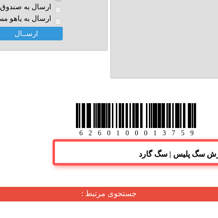
ارسال به صندوق پ
ارسال به ياهو مس
6260100013759
رش سگ پليس | سگ گارد
جستجوی مرتبط :