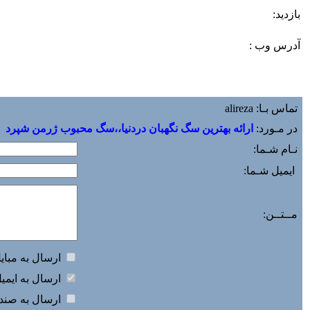
بازديد:
آدرس وب :‌
تماس بـا: alireza
در مـورد:
ارائه بهترين سگ نگهبان دردنيا،،سگ محبوب ژرمن شپرد
نـام شـما:
ایمیل شـما:
مــتــن:
ارسال به مباي
ارسال به ايمي
ارسال به صندو