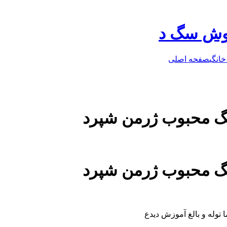
روش سگ د
خانگی
صفحه اصلی
،سگ محبوب ژرمن شپرد
،سگ محبوب ژرمن شپرد
 توله و بالغ آموزش ديدع