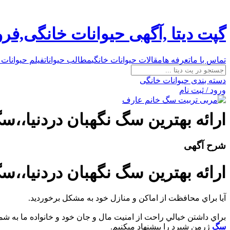
گپت دیتا ,آگهی حیوانات خانگی,ف
تماس با ما
تعرفه ها
مقالات حیوانات خانگی
مطالب حیوانات
فیلم حیوانات 
دسته بندی حیوانات خانگی
ورود / ثبت نام
ارائه بهترين سگ نگهبان دردنيا،
شرح آگهی
ارائه بهترين سگ نگهبان دردنيا،
آيا براي محافظت از اماکن و منازل خود به مشکل برخورديد.
براي داشتن خيالي راحت از امنيت مال و جان خود و خانواده ما به شما
سگ
ژرمن شپرد را پيشنهاد ميکنيم.