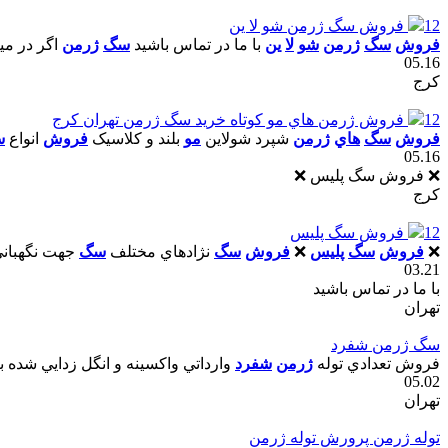
12
فروش سگ ژرمن شو لا ين
فروش
سگ
ژرمن
شو
لا
ين
با ما در تماس باشيد
سگ
ژرمن
اگر در مي
05.16
کرج
12
فروش ژرمن هاي مو کوتاه خريد سگ ژرمن تهران کرج
فروش
سگ
هاي
ژرمن
شپرد شولاين
مو
بلند و کلاسيک
فروش
انواع
س
05.16
❌ فروش سگ پلیس ❌
کرج
12
فروش سگ پليس
❌
فروش
سگ
پليس
❌
فروش
سگ
نژادهاي مختلف
سگ
جهت نگهباني 
03.21
با ما در تماس باشید
تهران
سگ ژرمن شفرد
فروش تعدادي توله
ژرمن
شفرد
وارداتي واکسينه و انگل زدايي شده با
05.02
تهران
توله ژرمن پرورش توله ژرمن