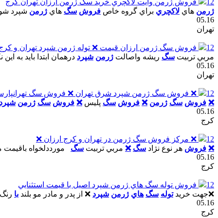
12
فروش ژرمن وايت لاکچري خريد سگ ژرمن ارزان تهران کرج
ژرمن
هاي
لاکچري
براي گروه خاص
فروش
سگ
هاي
ژرمن
شپرد شولا
05.16
تهران
12
فروش سگ ژرمن ارزان قيمت ❌ توله ژرمن شپرد تهران و کرج
مربي تربيت
سگ
ريشه واصالت
ژرمن
شپرد
درهمان ابتدا بايد به اين 
05.16
تهران
12
❌ فروش سگ ژرمن شپرد شرق تهران ❌ فروش سگ تهرانپار
❌
فروش
سگ
ژرمن
❌
فروش
سگ
پليس
❌
فروش
سگ
ژرمن
شپرد
05.16
کرج
12
❌ مرکز فروش سگ ژرمن در تهران و کرج ارزان ❌
❌
فروش
هر نوع نژاد
سگ
❌
مربي تربيت
سگ
مورددلخواه باقيمت 
05.16
کرج
12
فروش توله سگ هاي ژرمن شپرد اصيل با قيمت استثنايي
❌جهت خريد
توله
سگ
هاي
ژرمن
شپرد
❌ از پدر و مادر مو بلند
با
رنگ 
05.16
کرج