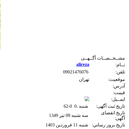
مشــخــصــات آگــهــی
alireza
نــام:
تلفن:
09021476076
موقعیت:
تهران
آدرس:
قیمت:
ایمــیل:
تاریخ ثبت آگهی:
شنبه .0 0-62
تاریخ انقضای
سه شنبه 09 تیر 1349
آگهی:
تاريخ بروز رساني:
شنبه 11 فروردین 1403