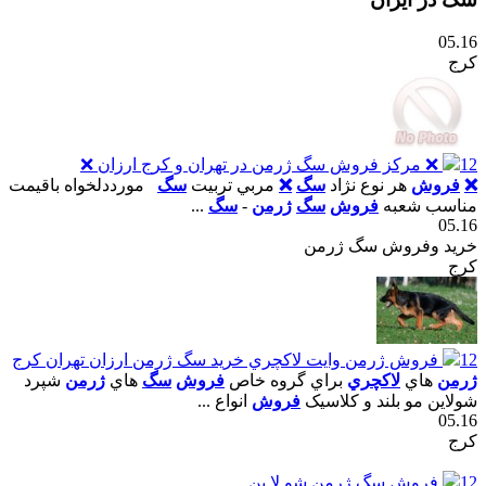
05.16
کرج
12
❌ مرکز فروش سگ ژرمن در تهران و کرج ارزان ❌
❌
فروش
هر نوع نژاد
سگ
❌
مربي تربيت
سگ
مورددلخواه باقيمت
مناسب شعبه
فروش
سگ
ژرمن
-
سگ
...
05.16
خرید وفروش سگ ژرمن
کرج
12
فروش ژرمن وايت لاکچري خريد سگ ژرمن ارزان تهران کرج
ژرمن
هاي
لاکچري
براي گروه خاص
فروش
سگ
هاي
ژرمن
شپرد
شولاين مو بلند و کلاسيک
فروش
انواع ...
05.16
کرج
12
فروش سگ ژرمن شو لا ين