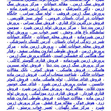
فروش سگ ژرمن
،
مقاله حیوانات
،
مرکز پرورش سگ
ژرمن
،
دکتر دامپزشک
،
پرورش سگ ژرمن شپرد ماده
،
پرورش سگ ژرمن فروشی
،
توله سگ سرابی
،
جایگاه
حیوانات در ایران باستان خروس
،
کبوتر سبز فلوریس
،
فروش بزرگترين نژاد قناري
،
فروش سگ سرابی
،
پرورش
ژرمن پت دیتا
،
مرکز پرورش توله ژرمن شپرد
،
سومین
نمایشگاه باغ های وحش
،
تعبیر خواب ببر
،
پرورش توله
ژرمن شپردماده
،
فروش مجله حیوانات
،
جایگاه حیوانات
شیر در زندگی ایرانیان باستان
،
آدرس کلینیک دامپزشکی
،
فروش مجله حیوانات اهلی
،
پرورش ژرمن ماده
،
مرکز
پرورش ژرمن
،
فروش طوطی آمازون پیشانی سفید
،
رفتار
سگ هنگامی که خشمگین است
،
باشگاه پرورش سگ ژرمن
،
پرورش ژرمن شپردماده
،
فروش قناری گلوستر کاکلی
،
مرکز پرورش سگ ژرمن پت دیتا
،
فروش توله سیبرین
هاسکی – فروش هاسکی
،
هوش کبوتر
،
بانک مقالات
حیوانات خانگی
،
شناخت سنجاب ایرانی
،
فروش ژرمن ماده
،
فروش غذای سانابل
،
توله هاسکی ماده
،
فروش کبوتر
جانسین
،
سایت پرورش ژرمن شپرد
،
غذای سگ جونیور
بدون غلات
،
مقاله گربه
،
پرورش سگ ژرمن شپرد
،
فروش
قناري قوزدار
،
فروش قناری زرد موزاییکی
،
پرورش توله
ژرمن ماده
،
مقالات حیوانات
،
فروش طوطی آمازون شانه
زرد
،
هوش خوک
،
مقاله مرغ عشق
،
مرکز پرورش ژرمن
شپرد
،
مرکز سگ نگهبان
،
تعبیر خواب پرستو
،
دکتر