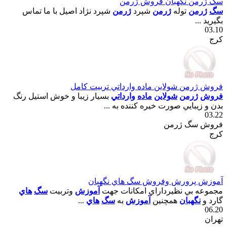
سگ ژرمن نگهبان فروش ژرمن
سگ
ژرمن
توله
ژرمن
شپرد
ژرمن
شپرد نژاد اصيل با ما تماس
بگيريد ...
03.10
کرج
فروش ژرمن شولاين ماده وارداتي تربيت کامل
فروش
ژرمن
شولاين
ماده
وارداتي
بسيار زيبا و خوش استيل رنگ
بدن و زيبايي صورت خيره کننده به ...
03.22
فروش سگ ژرمن
کرج
آموزش پرورش وفروش سگ هاي نگهبان
مجموعه بي نظيرداراي امکانات جهت
آموزش
وتربيت
سگ
هاي
گارد و
نگهبان
همچنين
آموزش
به
سگ
هاي
...
06.20
تهران