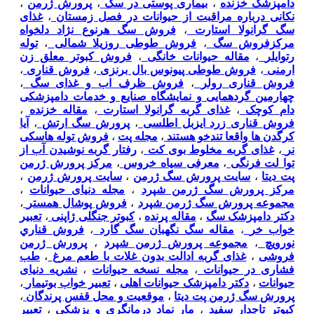
دامپزشک خزنده
،
بیماری پوستی در سگ
،
پرورش ژرمن
،
نکانی درباره مراقبت از حیوانات در فصل زمستان
،
غذای
سگ گرانولا استارت
،
فروش سگ هرنوع نژاد دلخواه
مرکزفروش سگ
،
فروش طوطی روزیلا شمالی
،
توله
رتوایلر
،
مقاله حیوانات خانگی
،
فروش کبوتر معلق زن
ارمنی
،
فروش طوطی پیونوس بال برنزی
،
فروش قناری
،
فروش قناری رولر
،
فروش ظرف اب و غذای سگ
،
چهارمین گردهمایی و نمایشگاه صنایع و خدمات دامپزشکی
دام کوچک
،
غذای گربه گرانولا استارت
،
مقاله خزنده
،
فروش قناری زرد ایزبل اطلسی
،
پرورش سگ ارتش
،
آیا
کرگدن ها واقعا تندخو هستند
،
مجله پت
،
فروش توله هاسکی
نر
،
غذای گربه مخلوط بوی کت
،
رفتار گربه نوشیدن آب از
توا لت فرنگی
،
معرفی سیاه خروس
،
مرکز پرورش ژرمن
پت دیتا
،
سایت پرورش سگ ژرمن
،
سایت پرورش ژرمن
،
مرکز پرورش سگ ژرمن شپرد
،
مجله دنیای حیوانات
،
مجموعه پرورش سگ ژرمن شپرد
،
فروش پوشال همستر
،
دکتر دامپزشک سگ
،
مقاله پرنده
،
کبوتر جنگلی ژاپنی
،
تعبیر
خواب خر
،
مقاله سگ نگهبان سگ گارد
،
فروش قناري
نورويچ
،
مجموعه پرورش ژرمن شپرد
،
پرورش ژرمن
فروشی
،
غذای گربه ادالت بدون غلات با طعم مرغ
،
طب
فشاری در حیوانات
،
مجله نسخه حیوانات
،
نشریه دنیای
حیوانات
،
دکتر دامپزشک حیوانات اهلی
،
تعبیر خواب بوتیمار
،
پرورش سگ ژرمن پت دیتا
،
موقعیت و محل قفس پرندگان
،
کبوتر تاجدار سفید
،
مار نماد درمانگری و پزشکی
،
تعبیر