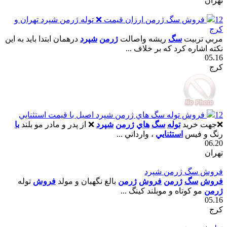
تهران
12
فروش سگ ژرمن ارزان قيمت ❌ توله ژرمن شپرد تهران و
کرج
مربي تربيت
سگ
ريشه واصالت
ژرمن
شپرد
درهمان ابتدا بايد به اين
نکته اشاره کرد که بر خلاف ...
05.16
کرج
12
فروش توله سگ هاي ژرمن شپرد اصيل با قيمت استثنايي
❌جهت خريد
توله
سگ
هاي
ژرمن
شپرد
❌ از پدر و مادر مو بلند
با
رنگ و فيس
استثنايي
، وارداتي ...
06.20
تهران
فروش سگ ژرمن شپرد
فروش
سگ
ژرمن
فروش
ژرمن
بالغ نگهبان و مولد
فروش
توله
ژرمن
مو کوتاه و موبلند کينگ ...
05.16
کرج