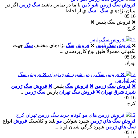
فروش
سگ
ژرمن
شو
لا
ين
با ما در تماس باشيد
سگ
ژرمن
اگر در
ميان نژادهاي
سگ
،
سگ
ي از لحاظ ...
05.16
❌ فروش سگ پلیس ❌
کرج
12
فروش سگ پليس
❌
فروش
سگ
پليس
❌
فروش
سگ
نژادهاي مختلف
سگ
جهت
نگهباني معمولاً طبق نوع کاربردشان ...
05.16
تهران
12
❌ فروش سگ ژرمن شپرد شرق تهران ❌ فروش سگ
تهرانپارس
❌
فروش
سگ
ژرمن
❌
فروش
سگ
پليس
❌
فروش
سگ
ژرمن
شپرد
شرق
تهران
❌
فروش
سگ
تهران
پارس
سگ
ژرمن
...
05.16
کرج
12
فروش ژرمن هاي مو کوتاه خريد سگ ژرمن تهران کرج
فروش
سگ
هاي
ژرمن
شپرد شولاين
مو
بلند و کلاسيک
فروش
انواع
سگ
هاي
ژرمن
شپرد گرگي شيان لو با ...
05.16