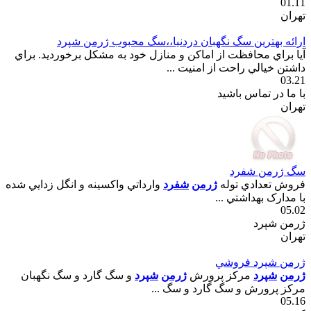
01.11
تهران
ارائه بهترين سگ نگهبان دردنيا،،سگ محبوب ژرمن شپرد
آيا براي محافظت از اماکن و منازل خود به مشکل برخورديد. براي
داشتن خيالي راحت از امنيت ...
03.21
با ما در تماس باشید
تهران
سگ ژرمن شفرد
فروش تعدادي توله
ژرمن
شفرد
وارداتي واکسينه و انگل زدايي شده
با مدارک بهداشتي ...
05.02
ژرمن شپرد
تهران
ژرمن شپرد فروشي
ژرمن
شپرد
مرکز پرورش
ژرمن
شپرد
و سگ گارد و سگ نگهبان
مرکز پرورش و سگ گارد و سگ ...
05.16