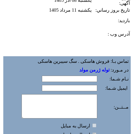
یکشنبه 08 آذر 1405
آگهی:
تاريخ بروز رساني:
یکشنبه 11 مرداد 1405
بازديد:
آدرس وب :‌
تماس بـا: فروش هاسکی . سگ سیبرین هاسکی
در مـورد:
توله ژرمن مولد
نـام شـما:
ایمیل شـما:
مــتــن:
ارسال به مبايل