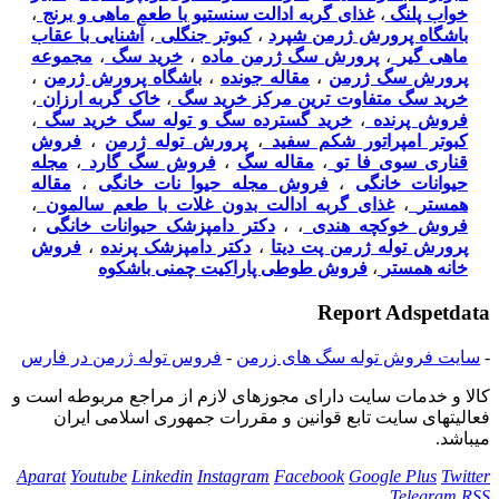
خواب پلنگ
،
غذای گربه ادالت سنستیو با طعم ماهی و برنج
،
باشگاه پرورش ژرمن شپرد
،
کبوتر جنگلی
،
آشنایی با عقاب
ماهی گیر
،
پرورش سگ ژرمن ماده
،
خرید سگ
،
مجموعه
پرورش سگ ژرمن
،
مقاله جونده
،
باشگاه پرورش ژرمن
،
خرید سگ متفاوت ترین مرکز خرید سگ
،
خاک گربه ارزان
،
فروش پرنده
،
خرید گسترده سگ و توله سگ خرید سگ
،
کبوتر امپراتور شکم سفید
،
پرورش توله ژرمن
،
فروش
قناری سوی فا تو
،
مقاله سگ
،
فروش سگ گارد
،
مجله
حیوانات خانگی
،
فروش مجله حیوا نات خانگی
،
مقاله
همستر
،
غذای گربه ادالت بدون غلات با طعم سالمون
،
فروش خوکچه هندی
،
،
دکتر دامپزشک حیوانات خانگی
،
پرورش توله ژرمن پت دیتا
،
دکتر دامپزشک پرنده
،
فروش
خانه همستر
،
فروش طوطی پاراکیت چمنی باشکوه
Report Adspetdata
-
سایت فروش توله سگ های زرمن
-
فروس توله ژرمن در فارس
كالا و خدمات سایت دارای مجوزهای لازم از مراجع مربوطه است و
فعاليتهای سايت تابع قوانين و مقررات جمهوری اسلامی ايران
میباشد.
Aparat
Youtube
Linkedin
Instagram
Facebook
Google Plus
Twitter
Telegram
RSS