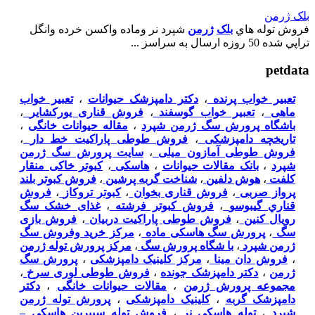
بلک ژرمن
فروش توله هاي
بلک
ژرمن
شپرد نر وماده واکسن خرده وانگل
تراپي شده 50 روزه ارسال به سراسز ...
petdata
تعبیر خواب پرنده
،
دکتر دامپزشک حیوانات
،
تعبیر خواب
ماهی
،
تعبیر خواب گوسفند
،
فروش قناری یورکشایر
،
باشگاه پرورش سگ ژرمن شپرد
،
مقاله حیوانات خانگی
،
تاریخچه دامپزشکی
،
فروش طوطی پاراکیت خط دار
،
فروش طوطی آمازون میلی
،
سایت پرورش سگ ژرمن
شپرد
،
بانک مقالات حیوانات
،
هاسکی
،
کبوتر خاکی منقار
کلفت
،
هوش دلفین
،
شناخت گربه پرشین
،
فروش کبوتر بلند
پرواز صربی
،
فروش قناری بخوان
،
کبوتر تروکاز
،
فروش
قناري گيبوسو
،
فروش کبوتر فرشته
،
غذای خشک سگ
رویال کنین
،
فروش طوطی پاراکیت دربیان
،
فروش بازی
سگ
،
پرورش سگ هاسکی ماده
،
مرکز خرید وفروش سگ
ژرمن شپرد
،
با شگاه پرورش سگ
،
مرکز پرورش توله ژرمن
،
فروش دان مینا
،
مرکز کلینیک دامپزشکی
،
پرورش سگ
ژرمن
،
دکتر دامپزشک جونده
،
فروش طوطی لوری سرخ
،
مجموعه پرورش ژرمن
،
مقالات حیوانات خانگی
،
دکتر
دامپزشک گربه
،
کلینیک دامپزشکی
،
پرورش توله ژرمن
شپرد
،
توله هاسکی نر
،
فروش توله سیبرین هاسکی –