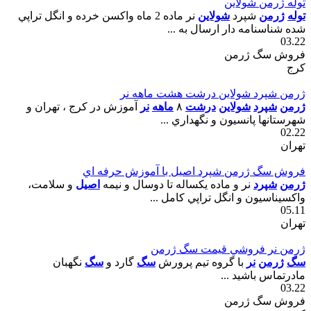
توله ژرمن شولاين
توله
ژرمن
شپرد
شولاين
نر ماده 2 ماه واکسن خرده و انگل تراپي
شده شناسنامه دار ارسال به ...
03.22
فروش سگ ژرمن
کرج
ژرمن شپرد شولاين درشت هشت ماهه نر
ژرمن
شپرد
شولاين
درشت
٨
ماهه
نر
آموزش در کرج ، تهران و
شهرستانها پانسيون و نگهداري ...
02.22
تهران
فروش سگ ژرمن شپرد اصيل با آموزش حرفه اي
ژرمن
شپرد
نر و ماده يکساله تا دوسال و نيمه
اصيل
و سلامت،
واکسيناسيون و انگل تراپي کامل ...
05.11
تهران
ژرمن نر فروشي قيمت سگ ژرمن
سگ
ژرمن
نر
با گروه تيم پرورش
سگ
گارد و
سگ
نگهبان
مادرتماس باشيد ...
03.22
فروش سگ ژرمن