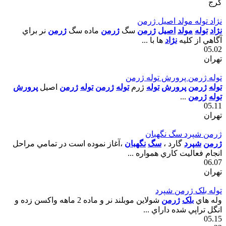
کرج
نژاد توله مولد اصيل ژرمن
نژاد
توله
مولد
اصيل
ژرمن
سگ
ژرمن
ماده سگ
ژرمن
نر براي
آگاهي از کليه
نژاد
ها با ...
05.02
تهران
توله ژرمن پرورش توله ژرمن
توله
ژرمن
پرورش
توله
ژرم
توله
ژرمن
توله
ژرمن
اصيل
پرورش
توله
ژرمن
...
05.11
تهران
ژرمن شپرد سگ نگهبان
ژرمن
شپرد
گارد ،
سگ
نگهبان
،آغاز نموده است در تمامي مراحل
انجام فعاليت کاري همواره ...
06.07
تهران
توله بلک ژرمن شپرد
وله هاي
بلک
ژرمن
شولاين موبلند نر و ماده 2 ماهه واکسن زده و
انگل تراپي شده داراي ...
05.15