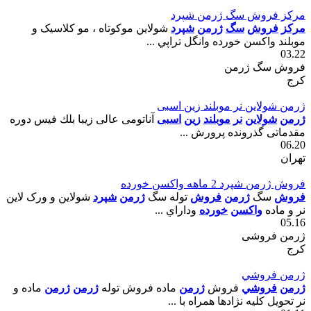
مرکز فروش سگ ژرمن شپرد
مرکز
فروش
سگ
ژرمن
شپرد
شولاين موکوتاه ، مو کلاسيک و
موبلند واکسن خورده وانگل تراپي ...
03.22
فروش سگ ژرمن
کرج
ژرمن شولاين نر موبلند زين اسبى
ژرمن
شولاين
نر
موبلند
زين
اسبى
آناتومى عالى زيبا بلك فيس دوره
مقدماتى گذرونده پرورش ...
06.20
تهران
فروش ژرمن شپرد 2 ماهه واکسن خورده
فروش
سگ
ژرمن
فروش
توله سگ
ژرمن
شپرد
شولاين و ورک لاين
نر و ماده
واکسن
خورده
وداراي ...
05.16
ژرمن فروشی
کرج
ژرمن فروشي
ژرمن
فروشي
فروش
ژرمن
ماده فروش توله
ژرمن
ژرمن
ماده و
نر تحويل کليه نژادها همراه با ...