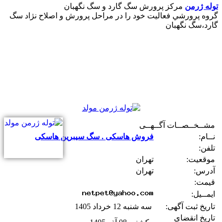
توله ژرمن
مرکز پرورش سگ گارد و سگ نگهبان
گروه پرورشي فعاليت خود را در مراحل پرورش و اصلاح نژاد سگ
گارد،سگ نگهبان
مشــخــصــات آگــهــی
نــام:
فروش هاسکی . سگ سیبرین هاسکی
تلفن:
موقعیت:
تهران
آدرس:
تهران
قیمت:
ایمــیل:
تاریخ ثبت آگهی:
سه شنبه 12 خرداد 1405
تاریخ انقضای