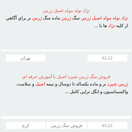
نژاد توله مولد اصيل ژرمن
نژاد
توله
مولد
اصيل
ژرمن
سگ
ژرمن
ماده سگ
ژرمن
نر براي آگاهي
از کليه
نژاد
ها با ...
02.22
تهران
فروش سگ ژرمن شپرد اصيل با آموزش حرفه اي
ژرمن
شپرد
نر و ماده يکساله تا دوسال و نيمه
اصيل
و سلامت،
واکسيناسيون و انگل تراپي کامل ...
03.22
فروش سگ ژرمن
کرج