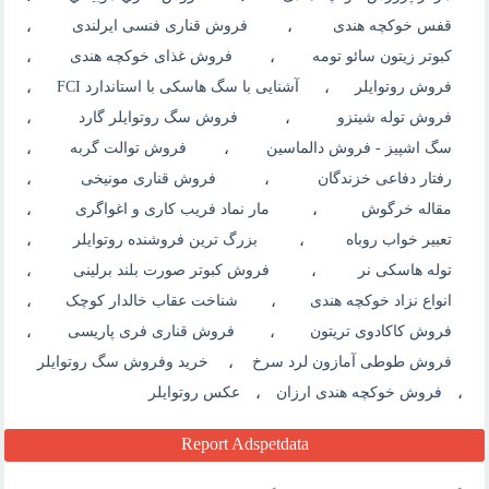
قفس خوکچه هندی
،
فروش قناری فنسی ایرلندی
،
کبوتر زیتون سائو تومه
،
فروش غذای خوکچه هندی
،
فروش روتوایلر
،
آشنایی با سگ هاسکی با استاندارد FCI
،
فروش توله شیتزو
،
فروش سگ روتوایلر گارد
،
سگ اشپیز - فروش دالماسین
،
فروش توالت گربه
،
رفتار دفاعی خزندگان
،
فروش قناری مونیخی
،
مقاله خرگوش
،
مار نماد فریب کاری و اغواگری
،
تعبیر خواب روباه
،
بزرگ ترین فروشنده روتوایلر
،
توله هاسکی نر
،
فروش کبوتر صورت بلند برلینی
،
انواع نزاد خوکچه هندی
،
شناخت عقاب خالدار کوچک
،
فروش کاکادوی تریتون
،
فروش قناری فری پاریسی
،
فروش طوطی آمازون لرد سرخ
،
خرید وفروش سگ روتوایلر
،
فروش خوکچه هندی ارزان
،
عکس روتوایلر
Report Adspetdata