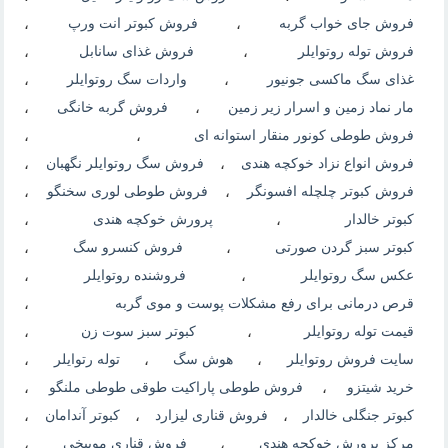
فروش جای خواب گربه
،
فروش کبوتر انت ورپ
،
فروش توله روتوایلر
،
فروش غذای سانابل
،
غذای سگ ماکسی جونیور
،
واردات سگ روتوایلر
،
مار نماد زمین و اسرار زیر زمین
،
فروش گربه خانگی
،
فروش طوطی کونور منقار استوانه ای
،
،
فروش انواع نزاد خوکچه هندی
،
فروش سگ روتوایلر نگهبان
،
فروش کبوتر چلچله افسونگر
،
فروش طوطی لوری سخنگو
،
کبوتر خالدار
،
پرورش خوکچه هندی
،
کبوتر سبز گردن صورتی
،
فروش کنسرو سگ
،
عکس سگ روتوایلر
،
فروشنده روتوایلر
،
قرص درمانی برای رفع مشکلات پوست و موی گربه
،
قیمت توله روتوایلر
،
کبوتر سبز سوت زن
،
سایت فروش روتوایلر
،
هوش سگ
،
توله رتوایلر
،
خرید شیتزو
،
فروش طوطی پاراکیت طوقی طوطی ملنگو
،
کبوتر جنگلی خالدار
،
فروش قناری لیزارد
،
کبوتر آندامان
،
مرکز پرورش خوکچه هندی
،
فروش قناري موبيخي
،