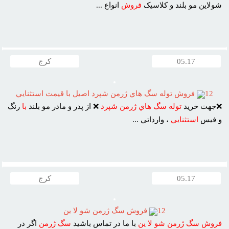
شولاين مو بلند و کلاسيک
فروش
انواع ...
05.17
کرج
12
فروش توله سگ هاي ژرمن شپرد اصيل با قيمت استثنايي
❌جهت خريد
توله
سگ
هاي
ژرمن
شپرد
❌ از پدر و مادر مو بلند
با
رنگ
و فيس
استثنايي
، وارداتي ...
05.17
کرج
12
فروش سگ ژرمن شو لا ين
فروش
سگ
ژرمن
شو
لا
ين
با ما در تماس باشيد
سگ
ژرمن
اگر در