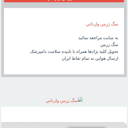
سگ ژرمن وارداتي
به سايت مراجعه نمائيد
سگ زرمن
تحويل کليه نژادها همراه با تاييده سلامت دامپزشک
ارسال هوايي به تمام نقاط ايران