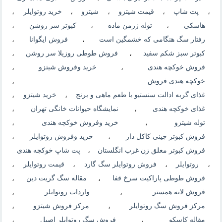
،
پت شاپ
،
قیمت شیتزو
،
شیتزو
،
خرید روتوایلر
،
هاسکی
،
توله ژرمن ماده
،
کبوتر سر روشن
،
رفتار سگ هنگامی که خشمگین است
،
فروش ایگوانا
،
کبوتر سبز شکم سفید
،
فروش طوطی روزیلا سر روشن
،
فروش خوکچه هندی
،
خرید وفروش شیتزو
،
خوکچه هندی فروش
،
غذای گربه ادالت سنستیو با طعم ماهی و برنج
،
خرید شیتزو
،
غذای خوکچه هندی
،
نمایشگاه حیوانات خانگی تهران
،
توله شیتزو
،
خرید وفروش خوکچه هندی
،
فروش کبوتر چینی کاکل دار
،
خرید وفروش روتوایلر
،
فروش کبوتر معلق زن غرب انگلستان
،
پت شاپ خوکچه هندی
،
روتوایلر
،
فروش روتوایلر سگ گارد
،
قیمت روتوایلر
،
فروش طوطی پاراکیت سرخ قفا
،
مقاله سگ گریت دین
،
فروش لانه همستر
،
واردات روتوایلر
،
مرکز فروش سگ روتوایلر
،
مرکز فروش شیتزو
،
مقاله کاسکو
،
فروش سگ روتوایلر اصیل
،