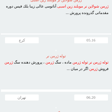
ژرمن شولاين نر موبلند زين اسبى
ژرمن
شولاين
نر
موبلند
زين
اسبى
آناتومى عالى زيبا بلك فيس دوره
مقدماتى گذرونده پرورش ...
05.16
کرج
توله ژرمن نر
توله
ژرمن
نر
توله
ژرمن
ماده ، سگ
ژرمن
، پرورش دهنده سگ
ژرمن
فروش
ژرمن
اگر در ميان ...
06.20
تهران