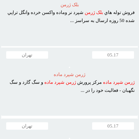
بلک ژرمن
فروش توله هاي
بلک
ژرمن
شپرد نر وماده واکسن خرده وانگل تراپي
شده 50 روزه ارسال به سراسز ...
05.17
تهران
ژرمن شپرد ماده
ژرمن
شپرد
ماده
مرکز پرورش
ژرمن
شپرد
ماده
و سگ گارد و سگ
نگهبان - فعاليت خود را در ...
05.17
تهران