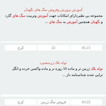
آموزش پرورش وفروش سگ هاي نگهبان
مجموعه بي نظيرداراي امکانات جهت
آموزش
وتربيت
سگ
هاي
گارد
و
نگهبان
همچنين
آموزش
به
سگ
هاي
...
05.15
22
کرج
توله بلک ژرمنشپرد
توله
بلک
ژرمن نر و ماده 50 روزه نر و ماده واکسن خرده و انگل
تراپي شده شناسنامه دار ...
03.22
فروش سگ ژرمن
کرج