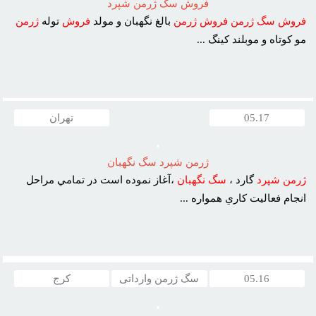
فروش سگ ژرمن شپرد
فروش
سگ
ژرمن
فروش
ژرمن
بالغ نگهبان و مولد
فروش
توله
ژرمن
مو کوتاه و موبلند کينگ ...
05.17
تهران
ژرمن شپرد سگ نگهبان
ژرمن
شپرد
گارد ،
سگ
نگهبان
،آغاز نموده است در تمامي مراحل
انجام فعاليت کاري همواره ...
05.16
سگ ژرمن وارداتی
کرج