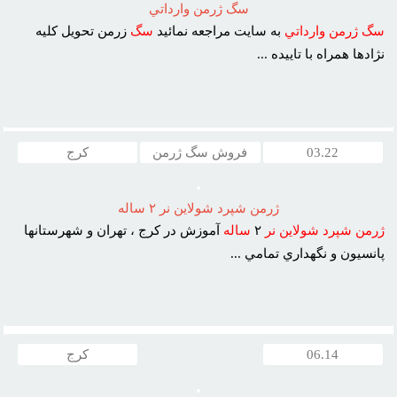
سگ ژرمن وارداتي
سگ
ژرمن
وارداتي
به سايت مراجعه نمائيد
سگ
زرمن تحويل کليه
نژادها همراه با تاييده ...
03.22
فروش سگ ژرمن
کرج
ژرمن شپرد شولاين نر ٢ ساله
ژرمن
شپرد
شولاين
نر
٢
ساله
آموزش در کرج ، تهران و شهرستانها
پانسيون و نگهداري تمامي ...
06.14
کرج