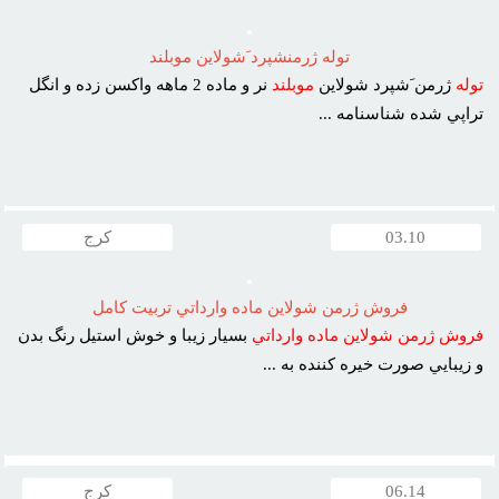
توله ژرمنشپرد َشولاين موبلند
توله
ژرمن َشپرد شولاين
موبلند
نر و ماده 2 ماهه واکسن زده و انگل
تراپي شده شناسنامه ...
03.10
کرج
فروش ژرمن شولاين ماده وارداتي تربيت کامل
فروش
ژرمن
شولاين
ماده
وارداتي
بسيار زيبا و خوش استيل رنگ بدن
و زيبايي صورت خيره کننده به ...
06.14
کرج