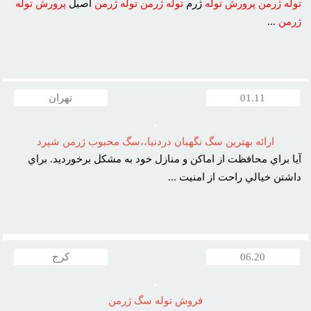
توله
ژرمن
پرورش
توله
ژرم
توله
ژرمن
توله
ژرمن
اصيل
پرورش
توله
ژرمن
...
01.11
تهران
ارائه بهترين سگ نگهبان دردنيا،،سگ محبوب ژرمن شپرد
آيا براي محافظت از اماکن و منازل خود به مشکل برخورديد. براي
داشتن خيالي راحت از امنيت ...
06.20
کرج
فروش توله سگ ژرمن