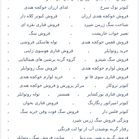
کبوتر نوک سرخ
،
غذای ارزان خوکچه هندی
،
فروش خوکچه هندی ارزان
،
فروش کبوتر کلاه دار
،
شناخت سگ ژرمن شپرد
،
فروش قناری نقره ای
،
تعبیر خواب خارپشت
،
فروش سگ
،
فروش قفس خوکچه هندی
،
توله هاسکی فروشی
،
خرید روتوایلر
،
فروش قناری هوسوی ژاپنی
،
فروش سگ شیتزو
،
گروه گربه پرشین های هیمالیایی
،
فروش لوازم خوکچه هندی
،
فروش سگ روتوایلر
،
فروش قناری سوی فا تو
،
خرید لوازم خوکچه هندی
،
کبوتر تروکاز
،
مرکز پرورش و فروش خوکچه هندی
،
فروش قناری یورکشایر
،
همستر
،
توله روتوایلر
،
کبوتر امپراتور رنگارنگ
،
فروش قناری بخوان
،
کبوتر فلس دار
،
فروش سگ فوت وفن خرید سگ
،
ویژگی فروش سگ ژرمن شپرد
،
رفتار گربه نوشیدن آب از توا لت فرنگی
،
فروش گربه پرشین پت دیتا
،
سایت فروش سگ روتوایلر
،