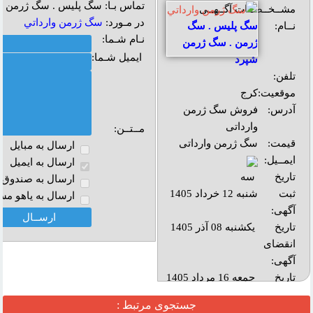
تماس بـا: سگ پلیس . سگ ژرمن 
مشــخــصــات آگــهــی
در مـورد:
سگ ژرمن وارداتي
نــام:
سگ پلیس . سگ
نـام شـما:
ژرمن . سگ ژرمن
ایمیل شـما:
شپرد
تلفن:
موقعیت:
کرج
آدرس:
فروش سگ ژرمن
وارداتی
مــتــن:
قیمت:
سگ ژرمن وارداتی
ارسال به مبايل
ایمــیل:
ارسال به ايميل
تاریخ
سه
ارسال به صندوق پ
ثبت
شنبه 12 خرداد 1405
ارسال به ياهو مس
آگهی:
تاریخ
یکشنبه 08 آذر 1405
انقضای
آگهی:
تاريخ
جمعه 16 مرداد 1405
بروز
جستجوی مرتبط :
رساني: