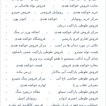
سایت فروش خوکچه هندی
،
فروش توله هاسکی نر
،
خرید خوکچه هندی
،
روتوایلر فروشی
،
فروش شیتزو
،
مرکز خرید روتوایلر
،
خوکچه هندی
،
کبوتر پهن
،
فروش طوطی پاراکیت دربیان
،
مرکز فروش غذای خوکچه هندی
،
اضافه وزن در سگ
،
فروش قناري فري پاريسي
،
فروشگاه خوکچه هندی
،
نکاتی در مورد دندان ها در اسب
،
مرکز فروش خوکچه هندی
،
قیمت توله شیتزو
،
فروش طوطی پاراکیت چمنی باشکوه
،
غذای گربه ادالت سنستیو با طعم گوشت بره وبرنج
،
مغازه خوکچه هندی فروش
،
قیمت خوکچه هندی
،
فروش طوطی پاراکیت آبی مالابار
،
ژرمن ماده
،
فروش طوطی خفاشی تاج آبی
،
مرکز فروش سگ شیتزو
،
معرفی عقاب پر پا
،
لوازم خوکچه هندی
،
فروش طوطی پاراکیت سبیلو
،
مقاله درمورد سگ
،
فروش طوطی انجیری ادوارد
،
روتوایلر اصیل
،
حیوانات پرنده جغد در ایران باستان
،
فروش کاکادوی لید بیاتری