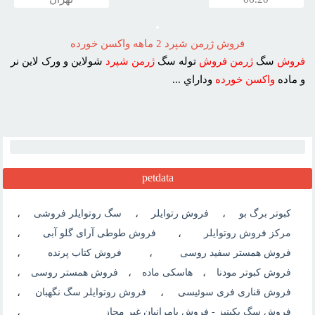
فروش ژرمن شپرد 2 ماهه واکسن خورده
فروش
سگ
ژرمن
فروش
توله سگ
ژرمن
شپرد
شولاين و ورک لاين نر
و ماده
واکسن
خورده
وداراي ...
petdata
کبوتر برگ بو
،
فروش رتوایلر
،
سگ روتوایلر فروشی
،
مرکز فروش روتوایلر
،
فروش طوطی آرای گلو آبی
،
فروش همستر سفید روسی
،
فروش کتاب پرنده
،
فروش کبوتر مودنا
،
هاسکی ماده
،
فروش همستر روسی
،
فروش قناری فری سوئیسی
،
فروش روتوایلر سگ نگهبان
،
فروش سگ پكينيز - فروش پامرانیان غیر مجاز
،