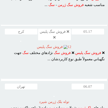
مناسب شعبه
فروش
سگ
ژرمن
-
سگ
...
05.17
❌ فروش سگ پلیس
کرج
❌
12
فروش سگ پليس
❌
فروش
سگ
پليس
❌
فروش
سگ
نژادهاي مختلف
سگ
جهت
نگهباني معمولاً طبق نوع کاربردشان ...
06.07
تهران
توله بلک ژرمن شپرد
وله هاي
بلک
ژرمن
شولاين موبلند نر و ماده 2 ماهه واکسن زده و