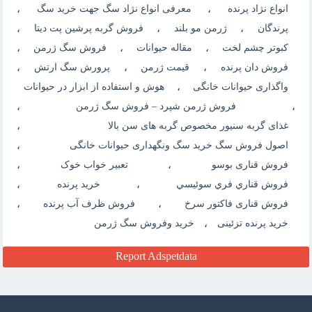
انواع نژاد پرنده
،
معرفی انواع نژاد سگ جهت خرید سگ
،
پرندگان
،
ژرمن مو بلند
،
فروش گربه پرشین پت دیتا
،
کبوتر چشم لخت
،
مقاله حیوانات
،
فروش سگ ژرمن
،
فروش دان پرنده
،
قیمت ژرمن
،
پرورش سگ ارتش
،
واگذاری حیوانات خانگی
،
هوش و استفاده از ابزار در حیوانات
،
فروش ژرمن شپرد – فروش سگ ژرمن
،
غذای گربه سنیور مخصوص گربه های سن بالا
،
اصول فروش سگ خرید سگ ونگهداری حیوانات خانگی
،
فروش قناری بوسو
،
تعبیر خواب خوک
،
فروش قناري فري سوئيسي
،
خرید پرنده
،
فروش قناری فاکتور سرخ
،
فروش ظرف آب پرنده
،
خرید پرنده تزئینی
،
خرید وفروش سگ ژرمن
Report Adspetdata