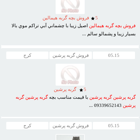
5
فروش بچه گربه هيمالين
فروش
بچه
گربه
هيمالين
اصيل زيبا با چشماني آبي تراکم موي بالا
بسيار زيبا و پشمالو سالم ...
05.15
فروش گربه پرشين
کرج
5
گربه پرشين
گربه
پرشين
گربه
پرشين
با قيمت مناسب بچه
گربه
پرشين
گربه
پرشين
09339652143 ...
05.15
فروش گربه پرشین
کرج