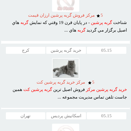
5
مرکز فروش گربه پرشين ارزان قيمت
شناخت
گربه
پرشين
- در پايان قرن 19 وقتي که نمايش
گربه
هاي
اصيل برگزار مي گرديد
گربه
هاي ...
05.15
خرید گربه پرشین
کرج
5
مرکز خريد گربه پرشين کت
خريد
گربه
پرشين
مرکز
فروش اصيل ترين
گربه
پرشين
کت
همين
جاست تلفن تماس مديريت مجموعه ...
05.15
اسکاتیش پردیس
تهران