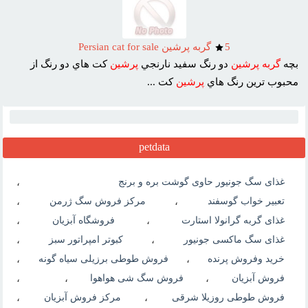
5
گربه پرشين Persian cat for sale
بچه
گربه
پرشين
دو رنگ سفيد نارنجي
پرشين
کت هاي دو رنگ از
محبوب ترين رنگ هاي
پرشين
کت ...
petdata
غذای سگ جونیور حاوی گوشت بره و برنج
،
تعبیر خواب گوسفند
،
مرکز فروش سگ ژرمن
،
غذای گربه گرانولا استارت
،
فروشگاه آبزیان
،
غذای سگ ماکسی جونیور
،
کبوتر امپراتور سبز
،
خرید وفروش پرنده
،
فروش طوطی برزیلی سیاه گونه
،
فروش آبزیان
،
فروش سگ شی هواهوا
،
،
فروش طوطی روزیلا شرقی
،
مرکز فروش آبزیان
،