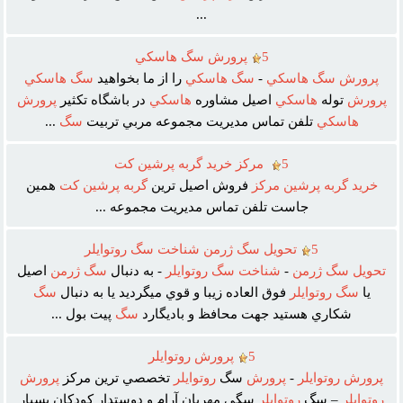
...
5
پرورش سگ هاسکي
پرورش
سگ
هاسکي
-
سگ
هاسکي
را از ما بخواهيد
سگ
هاسکي
پرورش
توله
هاسکي
اصيل مشاوره
هاسکي
در باشگاه تکثير
پرورش
هاسکي
تلفن تماس مديريت مجموعه مربي تربيت
سگ
...
5
مرکز خريد گربه پرشين کت
خريد
گربه
پرشين
مرکز
فروش اصيل ترين
گربه
پرشين
کت
همين
جاست تلفن تماس مديريت مجموعه ...
5
تحويل سگ ژرمن شناخت سگ روتوايلر
تحويل
سگ
ژرمن
-
شناخت
سگ
روتوايلر
- به دنبال
سگ
ژرمن
اصيل
يا
سگ
روتوايلر
فوق العاده زيبا و قوي ميگرديد يا به دنبال
سگ
شکاري هستيد جهت محافظ و باديگارد
سگ
پيت بول ...
5
پرورش روتوايلر
پرورش
روتوايلر
-
پرورش
سگ
روتوايلر
تخصصي ترين مرکز
پرورش
روتوايلر
– سگ
روتوايلر
سگي مهربان آرام و دوستدار کودکان بسيار