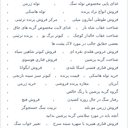
غذای پاپی مخصوص توله سگ
،
توله ژرمن
،
فروش انواع نزاد پرنده
،
توله هاسکی
،
فروش طوطی آمازون میلی
،
مرکز فروش پرنده تزئینی
،
شناخت عقاب شاه باز
،
غذای لایت مخصوص گربه های چاق
،
شناخت عقاب خالدار کوچک
،
کبوتر برگ بو
،
پرنده تزئینی
،
بعضی حقایق جالب در مورد لاک پشت ها
،
فروش عروس هلندی نقره ای
،
فروش کبوتر شاهین سیاه
،
شناخت گربه پرشین
،
فروش قناري هوسوي
،
فروش قناری فنسی اسکا تلندی
،
فروش ایگوانا
،
خرید توله هاسکی
،
قیمت پرنده
،
کبوتر سبز سینه نارنجی
،
آبزیان
،
مغازه پرنده فروشی
،
خرید ژرمن
،
گروه گربه پرشین با رنگ خالص
،
رفتار سگ در حال زوزه کشیدن
،
فروش فنچ
،
فروش ژرمن مو بلند
،
تربیت سگ جستجوگر
،
آنچه باید در مورد سلامتی گربه پرشین بدانید
،
فروش قناری هیبرید با سهره سینه سرخ
،
تعبیر خواب سگ
،