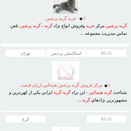
5
خريد گربه پرشين
گربه
پرشين
مرکز
خريد
وفروش انواع نژاد
گربه
-
گربه
پرشين
تلفن
تماس مديريت مجموعه ...
05.15
اسکاتیش پردیس
تهران
5
مرکز فروش گربه پرشين هيمالين ارزان قيمت
شناخت
گربه
هيمالين
- اين نزاد
گربه
گربه
ايراني يکي از کهن‌ترين و
مشهورترين نژادهاي
گربه
...
05.15
کرج