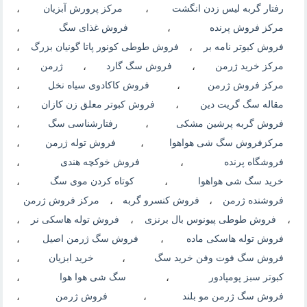
رفتار گربه لیس زدن انگشت
،
مرکز پرورش آبزیان
،
مرکز فروش پرنده
،
فروش غذای سگ
،
فروش کبوتر نامه بر
،
فروش طوطی کونور پاتا گونیان بزرگ
،
مرکز خرید ژرمن
،
فروش سگ گارد
،
ژرمن
،
مرکز فروش ژرمن
،
فروش کاکادوی سیاه نخل
،
مقاله سگ گریت دین
،
فروش کبوتر معلق زن کازان
،
فروش گربه پرشین مشکی
،
رفتارشناسی سگ
،
مرکزفروش سگ شی هواهوا
،
فروش توله ژرمن
،
فروشگاه پرنده
،
فروش خوکچه هندی
،
خرید سگ شی هواهوا
،
کوتاه کردن موی سگ
،
فروشنده ژرمن
،
فروش کنسرو گربه
،
مرکز فروش ژرمن
،
فروش طوطی پیونوس بال برنزی
،
فروش توله هاسکی نر
،
فروش توله هاسکی ماده
،
فروش سگ ژرمن اصیل
،
فروش سگ فوت وفن خرید سگ
،
خرید ابزیان
،
کبوتر سبز پومپادور
،
سگ شی هوا هوا
،
فروش سگ ژرمن مو بلند
،
فروش ژرمن
،