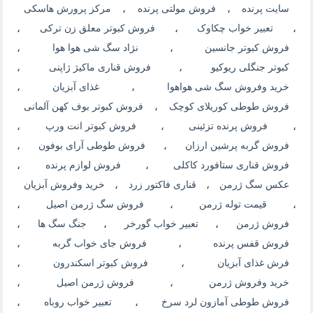
سایت پرنده
،
فروش مولتی پرنده
،
مرکز پرورش هاسکی
،
تعبیر خواب چکاوک
،
فروش کبوتر معلق زن ترکی
،
فروش کبوتر جانسین
،
نژاد سگ شی هوا هوا
،
کبوتر جنگلی ریوکیو
،
فروش قناری ماکیژ ژاپنی
،
خرید وفروش سگ شی هواهوا
،
غذای آبزیان
،
فروش طوطی کوریلای کوچک
،
فروش کبوتر بوف کهن آلمانی
،
فروش پرنده تزئینی
،
فروش کبوتر انت ورپ
،
فروش گربه پرشین ارزان
،
فروش طوطی آرای بوفون
،
فروش قناری ستافورد کاکلی
،
فروش لوازم پرنده
،
عکس سگ ژرمن
،
قناری فاکتور زرد
،
خرید وفروش آبزیان
،
قیمت توله ژرمن
،
فروش سگ ژرمن اصیل
،
فروش ژرمن
،
تعبیر خواب گورخر
،
جنگ سگ ها
،
فروش قفس پرنده
،
فروش جای خواب گربه
،
فرش غذای آبزیان
،
فروش کبوتر اسکندرون
،
خرید وفروش ژرمن
،
فروش ژرمن اصیل
،
فروش طوطی آمازون لرد سرخ
،
تعبیر خواب روباه
،