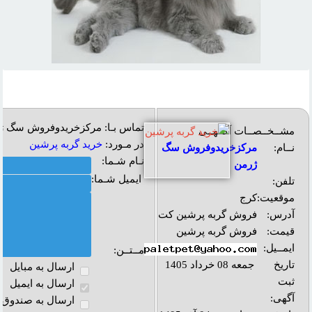
تماس بـا: مرکزخریدوفروش سگ ژ
مشــخــصــات آگــهــی
در مـورد:
خريد گربه پرشين
نــام:
مرکزخریدوفروش سگ
نـام شـما:
ژرمن
ایمیل شـما:
تلفن:
موقعیت:
کرج
آدرس:
فروش گربه پرشین کت
قیمت:
فروش گربه پرشین
ایمــیل:
مــتــن:
تاریخ
جمعه 08 خرداد 1405
ارسال به مبايل
ثبت
ارسال به ايميل
آگهی:
ارسال به صندوق پ