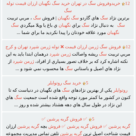
12
خريدوفروش سگ در تهران خريد سگ نگهبان ارزان قيمت توله
سگ
برترين نژاد
سگ
هاي گاردو
سگ
نگهبان
| فروش
سگ
، مربي تربيت
سگ
به دنبال نژاد
سگ
براي
نگهبان
ي باغ يا ويلا ميگردي
سگ
نگهبان
مورد علاقه خودتان را پيدا نکرديد ما براي شما ...
12
فروش سگ ژرمن ارزان قيمت ❌ توله ژرمن شپرد تهران و کرج
مربي تربيت
سگ
ريشه واصالت
ژرمن
شپرد
درهمان ابتدا بايد به اين
نکته اشاره کرد که بر خلاف تصور بسياري از افراد،
ژرمن
شپرد
از
نژاد هاي اصيل و باستاني
سگ
ها محسوب نمي شود و ...
5
خريد سگ روتوايلر
روتوايلر
يکي از بهترين نژادهاي
سگ
هاي نگهبان در دنياست که تا
کنون در کشور ما کمتر مورد توجه واقع شده است جمعيت
سگ
هاي
اين نژاد در طول سال هاي دهه هشتاد بيشتر شده و روز ...
5
✅ فروش گربه پرشين ✅
گربه
پرشين
✅
فروش
گربه
پرشين
✅
فروش
بچه
گربه
پرشين
ارزان
قيمت شناخت اصيل ترين
گربه
پرشين
تلفن تماس مديريت مجموعه