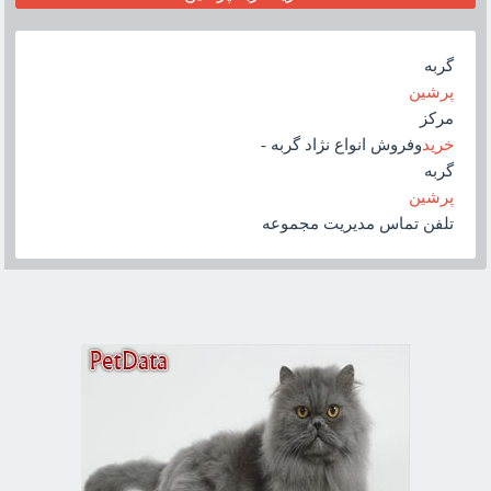
گربه
پرشين
مرکز
خريد
وفروش انواع نژاد گربه -
گربه
پرشين
تلفن تماس مديريت مجموعه