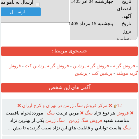
تاریخ
چهارشنبه 04 آذر 1405
ارسال به ياهو مس
انقضای
آگهی:
تاريخ
پنجشنبه 15 مرداد 1405
بروز
رساني:
بازديد:
جستجوی مرتبط :
آدرس
-
فروش گربه
-
فروش گربه پرشین
-
فروش گربه پرشین کت
-
فروش
وب :‌
گربه موبلند
-
پرشین کت
-
پرشین
آگهي هاي اين شخص
12
❌ مرکز فروش سگ ژرمن در تهران و کرج ارزان ❌
❌
فروش
هر نوع نژاد
سگ
❌
مربي تربيت
سگ
مورددلخواه باقيمت
مناسب شعبه
فروش
سگ
ژرمن
-
سگ
ژرمن
يکي از بهترين نژاد
سگ
هاست توانايي و قابليت هاي اين نژاد سبب گرديده تا بيش ...