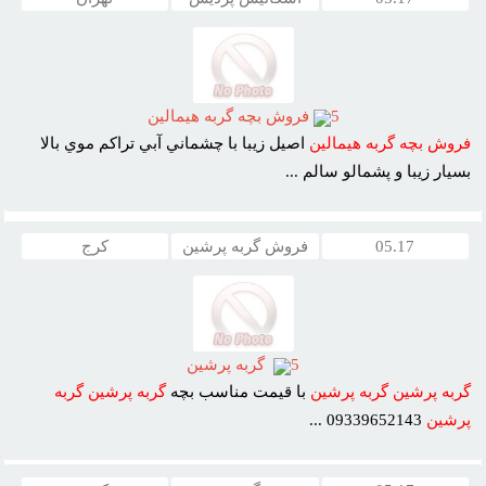
5
فروش بچه گربه هيمالين
فروش
بچه
گربه
هيمالين
اصيل زيبا با چشماني آبي تراکم موي بالا
بسيار زيبا و پشمالو سالم ...
05.17
فروش گربه پرشين
کرج
5
گربه پرشين
گربه
پرشين
گربه
پرشين
با قيمت مناسب بچه
گربه
پرشين
گربه
پرشين
09339652143 ...