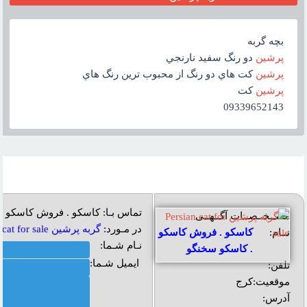
بچه گربه
پرشين
دو رنگ سفيد نارنجي
پرشين
کت هاي دو رنگ از محبوب ترين رنگ هاي
پرشين
کت
09339652143
تماس بـا: کاسکو . فروش کاسکو 
مشــخــصــات آگــهــی
در مـورد:
گربه پرشين Persian cat for sale
نــام:
کاسکو . فروش کاسکو
نـام شـما:
. کاسکو سخنگو
ایمیل شـما:
تلفن:
موقعیت:
کرج
آدرس: