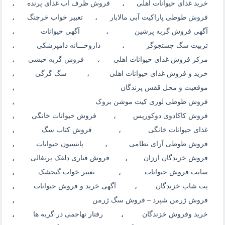
خرید غذای حیوانات اهلی
،
فروش ظرف آب غذای پرنده
،
فروش طوطی پاراکیت آبی مالابار
،
تعبیر خواب خرچنگ
،
آگهی فروش گربه پرشین
،
آگهی حیوانات
،
تربیت سگ جستجوگر
،
داروخـــانه دامپزشکی
،
مرکز فروش غذای حیوانات اهلی
،
فروش گربه حبشی
،
خرید و فروش غذای حیوانات اهلی
،
سگ گرگی
،
موقعیت و محل قفس پرندگان
،
فروش طوطی لوری کیت موشن بروک
،
فروش کاکادوی دوکورپس
،
فروش حیوانات خانگی
،
غذای حیوانات خانگی
،
فروش کتاب سگ
،
فروش طوطی آرای نظامی
،
پانسیون حیوانات
،
فروش خزندگان ارزان
،
فروش قناری دلقک پرتغالی
،
سایت فروش حیوانات
،
تعبیر خواب گنجشک
،
پت شاپ خزندگان
،
آگهی خرید و فروش حیوانات
،
فروش ژرمن شپرد – فروش سگ ژرمن
،
خرید وفروش خزندگان
،
رفتار تهاجمی در گربه ها
،