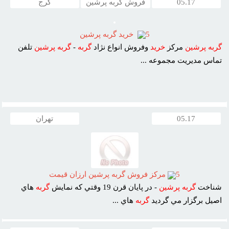
05.17
فروش گربه پرشین
کرج
5
خريد گربه پرشين
گربه
پرشين
مرکز
خريد
وفروش انواع نژاد
گربه
-
گربه
پرشين
تلفن
تماس مديريت مجموعه ...
05.17
تهران
5
مرکز فروش گربه پرشين ارزان قيمت
شناخت
گربه
پرشين
- در پايان قرن 19 وقتي که نمايش
گربه
هاي
اصيل برگزار مي گرديد
گربه
هاي ...