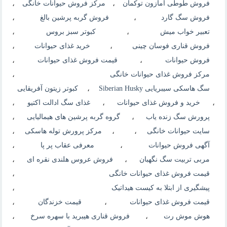
فروش طوطی آمازون توکمان
،
مرکز فروش حیوانات خانگی
،
فروش سگ گارد
،
فروش گربه پرشین بالغ
،
تعبیر خواب میش
،
کبوتر سبز بروس
،
فروش قناری فوسان چینی
،
خرید غذای حیوانات
،
فروش حیوانات
،
قیمت فروش غذای حیوانات
،
مرکز فروش غذای حیوانات خانگی
،
سگ هاسکی سیبریایی Siberian Husky
،
کبوتر زیتون آفریقایی
،
خرید و فروش غذای حیوانات
،
غذای سگ ادالت اکتیو
،
پرورش سگ زنده یاب
،
گروه گربه پرشین های هیمالیایی
،
سایت حیوانات خانگی
،
،
مرکز پرورش توله هاسکی
،
آگهی فروش حیوانات
،
معرفی عقاب پر پا
،
مربی تربیت سگ نگهبان
،
فروش عروس هلندی نقره ای
،
قیمت فروش غذای حیوانات خانگی
،
پیشگیری از ابتلا به کیست هیداتیک
،
قیمت فروش غذای حیوانات
،
قیمت خزندگان
،
هوش موش رت
،
فروش قناری هیبرید با سهره سرخ
،