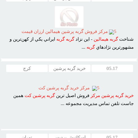
5
مرکز فروش گربه پرشين هيمالين ارزان قيمت
شناخت
گربه
هيمالين
- اين نزاد
گربه
گربه
ايراني يکي از کهن‌ترين و
مشهورترين نژادهاي
گربه
...
05.17
خرید گربه پرشین
کرج
5
مرکز خريد گربه پرشين کت
خريد
گربه
پرشين
مرکز
فروش اصيل ترين
گربه
پرشين
کت
همين
جاست تلفن تماس مديريت مجموعه ...
05.17
اسکاتیش پردیس
تهران