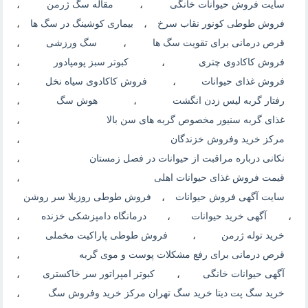
سایت فروش حیوانات خانگی
،
مقاله سگ ژرمن
،
فروش طوطی کونور نقاب سرخ
،
بیماری کوشینگ در سگ ها
،
قرص درمانی برای تقویت سگ ها
،
سگ ورزشی
،
فروش کاکادوی چتری
،
کبوتر سبز پومپادور
،
فروش غذای حیوانات
،
فروش کاکادوی سیاه نخل
،
رفتار گربه لیس زدن انگشت
،
هوش سگ
،
غذای گربه سنیور مخصوص گربه های سن بالا
،
مرکز خرید وفروش خزندگان
،
نکانی درباره مراقبت از حیوانات در فصل زمستان
،
قیمت فروش غذای حیوانات اهلی
،
سایت آگهی فروش حیوانات
،
فروش طوطی روزیلا سر روشن
،
آگهی خرید حیوانات
،
درمانگاه دامپزشکی خزنده
،
خرید توله ژرمن
،
فروش طوطی پاراکیت مخملی
،
قرص درمانی برای رفع مشکلات پوست و موی گربه
،
آگهی حیوانات خانگی
،
کبوتر امپراتور سر خاکستری
،
خرید سگ پت دیتا خرید سگ تهران مرکز خرید وفروش سگ
،