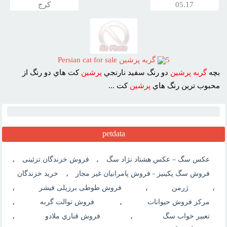
05.17
کرج
5
گربه پرشين Persian cat for sale
بچه
گربه
پرشين
دو رنگ سفيد نارنجي
پرشين
کت هاي دو رنگ از
محبوب ترين رنگ هاي
پرشين
کت ...
petdata
عکس سگ – عکس هشتاد نژاد سگ
،
فروش خزندگان تزئینی
،
فروش سگ پكينيز - فروش پامرانیان غیر مجاز
،
خرید خزندگان
،
ژرمن
،
فروش طوطی برزیلی فیشر
،
مرکز فروش حیوانات
،
فروش توالت گربه
،
تعبیر خواب سگ
،
فروش قناري ملادو
،