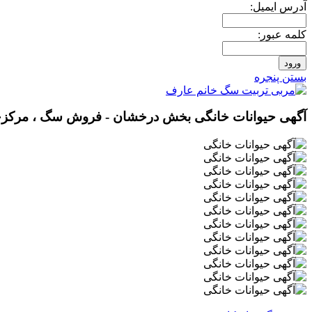
آدرس ايميل:
کلمه عبور:
بستن پنجره
آگهی حیوانات خانگی بخش درخشان - فروش سگ ، مرکزخ