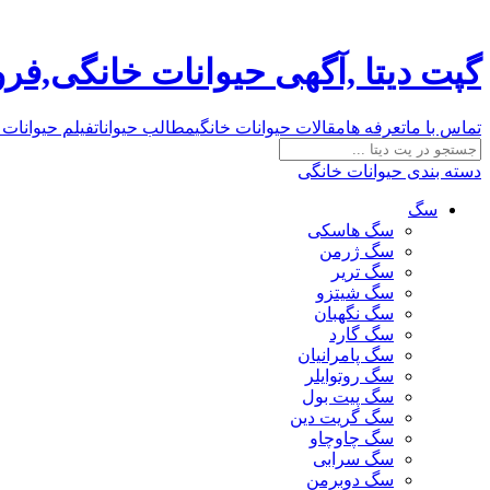
گپت دیتا ,آگهی حیوانات خانگی,ف
تماس با ما
تعرفه ها
مقالات حیوانات خانگی
مطالب حیوانات
فیلم حیوانات 
دسته بندی حیوانات خانگی
سگ
سگ هاسکی
سگ ژرمن
سگ تریر
سگ شیتزو
سگ نگهبان
سگ گارد
سگ پامرانیان
سگ روتوایلر
سگ پیت بول
سگ گریت دین
سگ چاوچاو
سگ سرابی
سگ دوبرمن