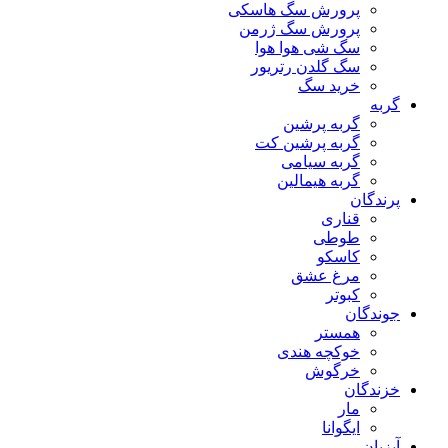
پرورش سگ هاسکی
پرورش سگ ژرمن
سگ شی هوا هوا
سگ گلدن رتریور
خرید سگ
گربه
گربه پرشین
گربه پرشین کت
گربه سیامی
گربه هیمالین
پرندگان
قناری
طوطی
کاسکو
مرغ عشق
کبوتر
جوندگان
همستر
خوکچه هندی
خرگوش
خزندگان
مار
ایگوانا
آبزیان