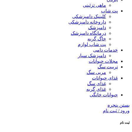
ماهی تزئینی
پت شاپ
کلینیک دامپزشکی
داروخانه دامپزشکی
دامپزشک
درمانگاه دامپزشک
خاگ گربه
پت شاپ لوازم
خدمات دامی
دامپزشک سیار
مجلات حیوانات
تربیت سگ
مربی سگ
غذای حیوانات
غذای سگ
غذای گربه
حیوانات خانگی
بستن پنجره
ورود / ثبت نام
ثبت نام