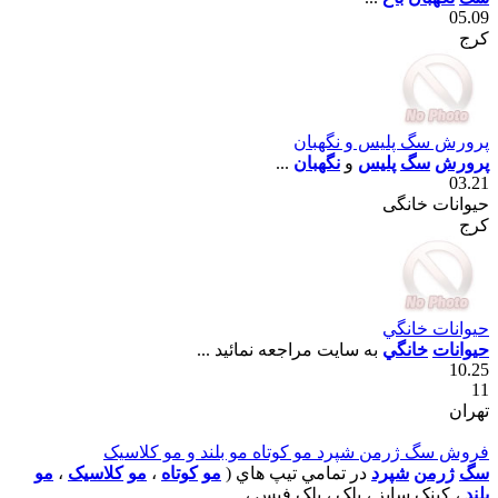
05.09
کرج
پرورش سگ پليس و نگهبان
پرورش
سگ
پليس
و
نگهبان
...
03.21
حیوانات خانگی
کرج
حيوانات خانگي
حيوانات
خانگي
به سايت مراجعه نمائيد ...
10.25
11
تهران
فروش سگ ژرمن شپرد مو کوتاه مو بلند و مو کلاسيک
سگ
ژرمن
شپرد
در تمامي تيپ هاي (
مو
کوتاه
،
مو
کلاسيک
،
مو
بلند
، کينک سايز ، بلک ، بلک فيس ، ...