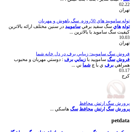
02.22
تهران
توله ساموييد هاي 50روزه_سگ باهوش و مهربان
توله
هاي
سگ سفيد برفي
ساموييد
در سنين مختلف ارائه بالاترين
کيفيت سگ سامويد با بالاترين ...
10.03
تهران
فروش سگ ساموييد: زيبايي برف در دل خانه شما
فروش
سگ
ساموييد با
زيبايي
برف
: دوستي مهربان و محبوب
همراهي
برف
ي با چ
شما
ني ...
03.17
کرج
پرورش سگ ارتش محافظ
پرورش
سگ
ارتش
محافظ
سگ
هاسکي ...
petdata