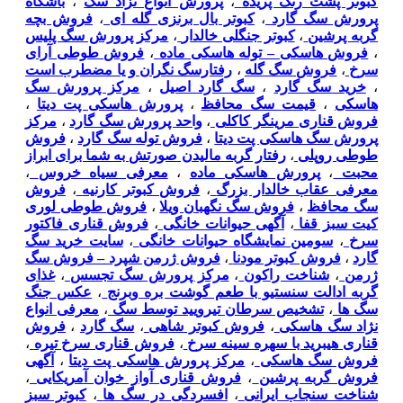
کبوتر پشت رنگ پریده
،
پرورش انواع نزاد سگ
،
باشگاه
پرورش سگ گارد
،
کبوتر بال برنزی گله ای
،
فروش بچه
گربه پرشین
،
کبوتر جنگلی خالدار
،
مرکز پرورش سگ پلیس
،
فروش هاسکی – توله هاسکی ماده
،
فروش طوطی آرای
سرخ
،
فروش سگ گله
،
رفتارسگ نگران و یا مضطرب است
،
خرید سگ گارد
،
سگ گارد اصیل
،
مرکز پرورش سگ
هاسکی
،
قیمت سگ محافظ
،
پرورش هاسکی پت دیتا
،
فروش قناری مرینگر کاکلی
،
واحد پرورش سگ گارد
،
مرکز
پرورش سگ هاسکی پت دیتا
،
فروش توله سگ گارد
،
فروش
طوطی روپلی
،
رفتار گربه مالیدن صورتش به شما برای ابراز
محبت
،
پرورش هاسکی ماده
،
معرفی سیاه خروس
،
معرفی عقاب خالدار بزرگ
،
فروش کبوتر کارنیه
،
فروش
سگ محافظ
،
فروش سگ نگهبان ویلا
،
فروش طوطی لوری
کیت سبز قفا
،
آگهی حیوانات خانگی
،
فروش قناری فاکتور
سرخ
،
سومین نمایشگاه حیوانات خانگی
،
سایت خرید سگ
گارد
،
فروش کبوتر مودنا
،
فروش ژرمن شپرد – فروش سگ
ژرمن
،
شناخت راکون
،
مرکز پرورش سگ تجسس
،
غذای
گربه ادالت سنستیو با طعم گوشت بره وبرنج
،
عکس جنگ
سگ ها
،
تشخیص سرطان تیرویید توسط سگ
،
معرفی انواع
نژاد سگ هاسکی
،
فروش کبوتر شاهی
،
سگ گارد
،
فروش
قناری هیبرید با سهره سینه سرخ
،
فروش قناری سرخ تیره
،
فروش سگ هاسکی
،
مرکز پرورش هاسکی پت دیتا
،
آگهی
فروش گربه پرشین
،
فروش قناری آواز خوان آمریکایی
،
شناخت سنجاب ایرانی
،
افسردگی در سگ ها
،
کبوتر سبز