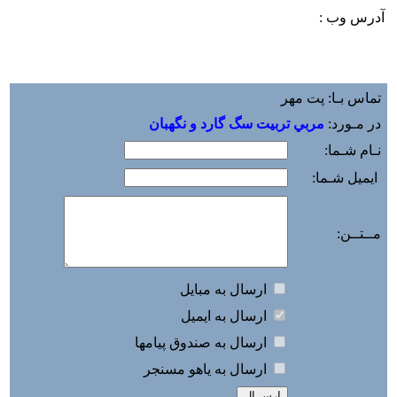
آدرس وب :‌
تماس بـا: پت مهر
در مـورد:
مربي تربيت سگ گارد و نگهبان
نـام شـما:
ایمیل شـما:
مــتــن:
ارسال به مبايل
ارسال به ايميل
ارسال به صندوق پيامها
ارسال به ياهو مسنجر