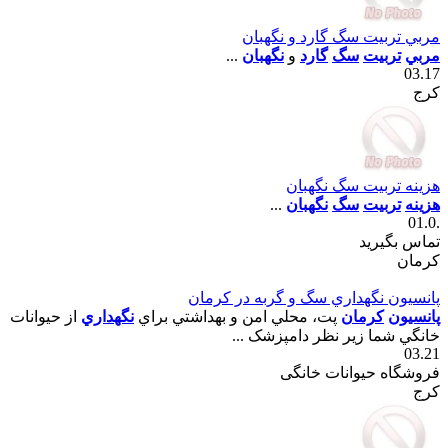
مربي تربيت سگ گارد و نگهبان
مربي
تربيت
سگ
گارد
و
نگهبان
...
03.17
کرج
هزينه تربيت سگ نگهبان
هزينه
تربيت
سگ
نگهبان
...
.01.0
تماس بگیرید
كرمان
پانسيون نگهداري سگ و گربه در کرمان
پانسيون
کرمان
پت، محلي امن و بهداشتي براي
نگهداري
از حيوانات
خانگي شما زير نظر دامپزشک ...
03.21
فروشگاه حیوانات خانگی
کرج