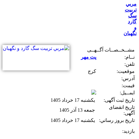
مربي
تربيت
سگ
گارد
و
نگهبان
مشــخــصــات آگــهــی
نــام:
پت مهر
تلفن:
موقعیت:
کرج
آدرس:
قیمت:
ایمــیل:
تاریخ ثبت آگهی:
یکشنبه 17 خرداد 1405
تاریخ انقضای
جمعه 13 آذر 1405
آگهی:
تاريخ بروز رساني:
یکشنبه 17 خرداد 1405
بازديد: