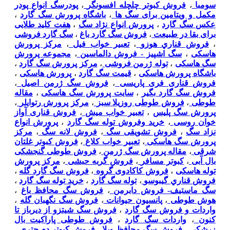
سومبا
،
فروش کبوتر چلچله افسونگر
،
پودرسگ انواع پودر
مکمل و ویتامین برای سگ ها
،
باشگاه پرورش سگ گارد
،
عکس سگ گارد
،
پرورش انواع نژاد سگ
،
هفت کلید طلایی
برای بقا در طبیعت
،
فروش سگ گارد باغ
،
سگ گارد فروشی
،
فروش قناري هوزو
،
تعبیر خواب فیل
،
مرکز پرورش
هاسکی
،
سگ اشپیز - فروش دالماسین
،
مجموعه پرورش
سگ هاسکی
،
توله ژرمن فروشی
،
مرکز پرورش سگ گارد
،
باشگاه پرورش هاسکی
،
قیمت سگ گارد
،
پرورش هاسکی
،
فروش قناری فری پاریسی
،
فروش سگ ژرمن اصیل
،
فروش سگ گارد بگیر
،
سایت پرورش سگ هاسکی
،
مقاله
طوطی
،
فروش طوطی روزیلا سبز
،
مرکز پرورش رتوایلر
،
پرورش سگ پلیس
،
تعبیر خواب میش
،
فروش قناری آواز
خوان روسی
،
خرید وفروش توله سگ گارد
،
پرورش انواع
نزاد سگ
،
فروش تشویقی سگ
،
فروش لانه سگ
،
مرکز
پرورش سگ هاسکی
،
تعبیر خواب کلاغ
،
فروش کبوتر غلتان
شرقی
،
مقاله پرورش سگ ژرمن
،
فروش طوطی گنجشکی
بال آبی
،
کبوتر مسافر
،
فروش گربه حبشی
،
مرکز پرورش
توله هاسکی
،
فروش کاکادوی گروه
،
فروش سگ گارد گله
،
فروش قناري گيبوسو
،
توله سگ گارد
،
خرید توله سگ گارد
،
سگ ماستيف- فروش دابرمن
،
فروش سگ محافظ باغ
،
هوش طوطی
،
پانسیون حیوانات
،
فروش سگ نگهبان گله
،
واردات و فروش سگ گارد
،
فروش سگ شیتزو از دیرباز تا
کنون
،
واردات سگ گارد
،
فروش طوطی پاراکیت بال
زرشکی
،
فروش سگ محافظ ویلا
،
فروش کبوتر دم چتری
،