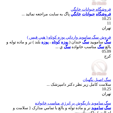
فروشگاه حيوانات خانگي
فروشگاه
حيوانات
خانگي
پاگ به سايت مراجعه نمائيد ...
10.25
11
تهران
فروش سگ سامويد وارداتي پوزه کوتاه ( هپي فيس )
سگ
ساموييد
سگ
خندان (
پوزه
کوتاه
،
پوزه
بلند ) نر و ماده توله و
بالغ
سگ
مناسب خانواده
سگ
ي ...
05.09
کرج
سگ اصيل نگهبان
سلامت کامل زير نظر دکتر دامپزشک ...
10.25
تهران
سگ سامويد بازيگوش پر انرژي مناسب خانواده
سگ
سامويد
نر و ماده توله و بالغ با تمامي مدارک { سلامت و
اصالت } واکسيناسيون ...