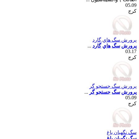
05.09
کرج
پرورش سگ هاي گارد
پرورش
سگ
هاي
گارد
...
03.17
کرج
پرورش سگ جستجو گر
پرورش
سگ
جستجو
گر
...
05.09
کرج
سگ نگهبان باغ
سگ
نگهبان
باغ
...