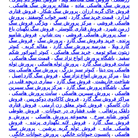
پرورش سگ هاسکی ماده
،
مقاله پرورش سگ هاسکی
،
فروش خاک گربه ارزان
،
پرورش سگ شکار
،
فروش قناری
لیزارد
،
قیمت خرید سگ گارد
،
تعبیر خواب گوسفند
،
پرورش
هاسکی فروشی
،
مرکز پرورش سگ
،
ویژگی فروش سگ
ژرمن شپرد
،
فروش قناری گلوستر
،
فروش سگ نگهبان باغ
،
سگ پرورش هاسکی فروشی
،
پت شاپ
،
فروش شامپو
پرنده
،
خرید وفروش سگ گارد
،
پرورش سگ
،
فروش سگ
گارد ویلا
،
مدرسه پرورش سگ گارد
،
مقاله گربه
،
کبوتر
زیتون سائو تومه
،
خرید سگ هاسکی
،
کبوتر امپراتور شکم
سفید
،
باشگاه پرورش انواع نزاد سگ
،
قیمت سگ هاسکی
،
سایت فروش سگ گارد
،
پرورش توله هاسکی
،
پرورش توله
هاسکی پت دیتا
،
کبوتر سبز بزرگ
،
پرورش سگ هاسکی پت
دیتا
،
مرکز پرورش انواع نزاد سگ
،
فروش سگ گارد اصیل
،
شناخت خارپشت
،
فروش سگ گارد
،
بیماری دریچه قلب در
سگ
،
باشگاه پرورش سگ گارد
،
مرکز پرورش سگ سیبرین
هاسکی
،
پرورش سیبرین هاسکی
،
سایت پرورش هاسکی
،
مراکز فروش سگ گارد
،
فروش کاکادوی دوکورپس
،
فروش
دان کاسکو
،
فروش کبوتر معلق زن ارمنی
،
فروش قناری
دلقک پرتغالی
،
طب فشاری در حیوانات
،
فروش طوطی
کونور شانه سرخ
،
مجموعه پرورش هاسکی
،
پرورش و
فروش سگ گارد
،
فروش لانه نگهداری پرنده
،
فروش
هاسکی ماده
،
فروش توله گربه پرشین
،
پرورش سگ
هاسکی
،
پانسيون حيوانات خانگي
،
پرورش حیوانات خانگی
،