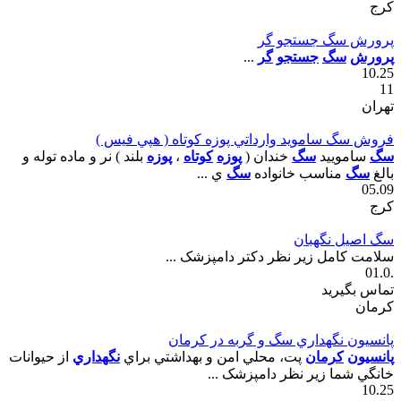
کرج
پرورش سگ جستجو گر
پرورش
سگ
جستجو
گر
...
10.25
11
تهران
فروش سگ سامويد وارداتي پوزه کوتاه ( هپي فيس )
سگ
ساموييد
سگ
خندان (
پوزه
کوتاه
،
پوزه
بلند ) نر و ماده توله و
بالغ
سگ
مناسب خانواده
سگ
ي ...
05.09
کرج
سگ اصيل نگهبان
سلامت کامل زير نظر دکتر دامپزشک ...
.01.0
تماس بگیرید
كرمان
پانسيون نگهداري سگ و گربه در کرمان
پانسيون
کرمان
پت، محلي امن و بهداشتي براي
نگهداري
از حيوانات
خانگي شما زير نظر دامپزشک ...
10.25