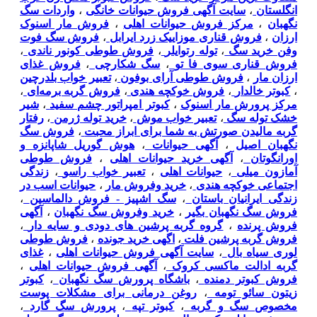
انگلستان
،
سایت آگهی فروش حیوانات خانگی
،
واردات سگ
نگهبان
،
مرکز فروش حیوانات اهلی
،
فروش مار اسنوک
ارزان
،
فروش قناری موزاییک زرد ایرابل
،
فروش سگ فوت
وفن خرید سگ
،
توله رتوایلر
،
فروش طوطی کونور ناندی
،
فروش قناری سوی فا تو
،
سگ شکارچی
،
فروش غذای
ارزان مار
،
فروش طوطی آرای بوفون
،
تعبیر خواب بلدرچین
،
کبوتر خالدار
،
فروش خوکچه هندی
،
فروش گربه برمه‌ای
،
مرکز پرورش مار اسنوک
،
کبوتر امپراتور چشم سفید
،
شیر
خشک توله سگ
،
تعبیر خواب موش
،
خرید توله ژرمن
،
رفتار
گربه مالیدن صورتش به شما برای ابراز محبت
،
فروش سگ
نگهبان اصیل
،
آگهی حیوانات
،
هوش گوریل شاپانزه و
اورانگوتان
،
آگهی خرید حیوانات اهلی
،
فروش طوطی
آمازون میلی
،
حیوانات اهلی
،
تعبیر خواب راسو
،
زندگی
اجتماعی خوکچه هندی
،
خرید وفروش مار
،
حیوانات اسب در
زندگی ایرانیان باستان
،
سگ اشپیز - فروش دالماسین
،
فروش سگ نگهبان بگیر
،
خرید وفروش سگ نگهبان
،
آگهی
فروش پرنده
،
گروه گربه پرشین های دودی و سایه دار
،
فروش گربه پرشین فلت
،
اگهی خرید جونده
،
فروش طوطی
لوری سیاه بال
،
سایت آگهی فروش حیوانات اهلی
،
غذای
گربه ادالت ماکسی کروک
،
آگهی فروش حیوانات اهلی
،
فروش کبوتر دمنده
،
باشگاه پرورش سگ نگهبان
،
کبوتر
زیتون سائو تومه
،
روغن درمانی برای مشکلات پوست
مخصوص سگ و گربه
،
کبوتر تپه
،
پرورش سگ گارد
،