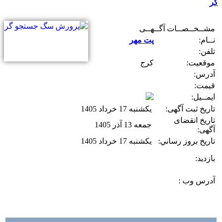
گر
مشــخــصــات آگــهــی
نــام:
پت مهر
تلفن:
موقعیت:
کرج
آدرس:
قیمت:
ایمــیل:
تاریخ ثبت آگهی:
یکشنبه 17 خرداد 1405
تاریخ انقضای
جمعه 13 آذر 1405
آگهی:
تاريخ بروز رساني:
یکشنبه 17 خرداد 1405
بازديد:
آدرس وب :‌