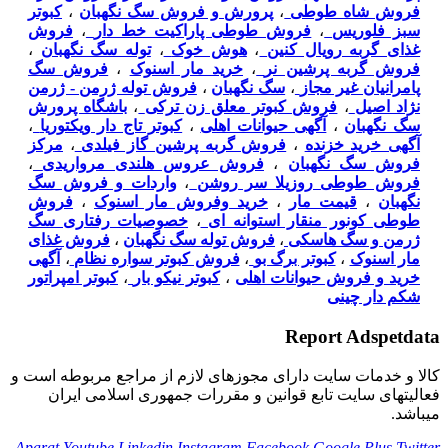
فروش شاه طوطی
،
پرورش و فروش سگ نگهبان
،
کبوتر
سبز فلوریس
،
فروش طوطی پاراکیت خط دار
،
فروش
غذای گربه رویال کنین
،
هوش خوک
،
توله سگ نگهبان
،
فروش گربه پرشین نر
،
خرید مار اسنوک
،
فروش سگ
پامرانیان غیر مجاز
،
سگ نگهبان
،
فروش توله ژرمن - ژرمن
نژاد اصیل
،
فروش کبوتر معلق زن ترکی
،
باشگاه پرورش
سگ نگهبان
،
آگهی حیوانات اهلی
،
کبوتر تاج دار ویکتوریا
،
آگهی خرید خزنده
،
فروش گربه پرشین گاز فیلدی
،
مرکز
فروش سگ نگهبان
،
فروش عروس هلندی مرواریدی
،
فروش طوطی روزیلا سر روشن
،
واردات و فروش سگ
نگهبان
،
قیمت مار
،
خرید وفروش مار اسنوک
،
فروش
طوطی کونور منقار استوانه ای
،
خصوصیات رفتاری سگ
ژرمن و سگ هاسکی
،
فروش توله سگ نگهبان
،
فروش غذای
مار اسنوک
،
کبوتر برگ بو
،
فروش کبوتر سواره نظام
،
آگهی
خرید و فروش حیوانات اهلی
،
کبوتر نیکو بار
،
کبوتر امپراتور
شکم دار چینی
Report Adspetdata
كالا و خدمات سایت دارای مجوزهای لازم از مراجع مربوطه است و
فعاليتهای سايت تابع قوانين و مقررات جمهوری اسلامی ايران
میباشد.
Aparat
Youtube
Linkedin
Instagram
Facebook
Google Plus
Twitter