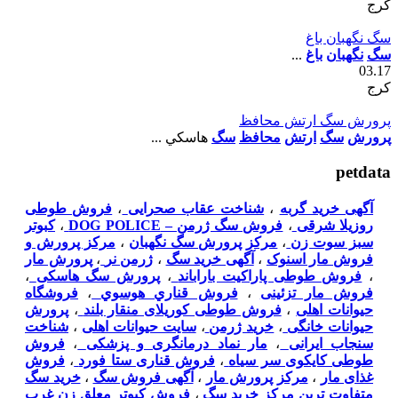
کرج
سگ نگهبان باغ
سگ
نگهبان
باغ
...
03.17
کرج
پرورش سگ ارتش محافظ
پرورش
سگ
ارتش
محافظ
سگ
هاسکي ...
petdata
آگهی خرید گربه
،
شناخت عقاب صحرایی
،
فروش طوطی
روزیلا شرقی
،
فروش سگ ژرمن – DOG POLICE
،
کبوتر
سبز سوت زن
،
مرکز پرورش سگ نگهبان
،
مرکز پرورش و
فروش مار اسنوک
،
آگهی خرید سگ
،
ژرمن نر
،
پرورش مار
،
فروش طوطی پاراکیت باراباند
،
پرورش سگ هاسکی
،
فروش مار تزئینی
،
فروش قناري هوسوي
،
فروشگاه
حیوانات اهلی
،
فروش طوطی کوریلای منقار بلند
،
پرورش
حیوانات خانگی
،
خرید ژرمن
،
سایت حیوانات اهلی
،
شناخت
سنجاب ایرانی
،
مار نماد درمانگری و پزشکی
،
فروش
طوطی کایکوی سر سیاه
،
فروش قناری ستا فورد
،
فروش
غذای مار
،
مرکز پرورش مار
،
آگهی فروش سگ
،
خرید سگ
متفاوت ترین مرکز خرید سگ
،
فروش کبوتر معلق زن غرب