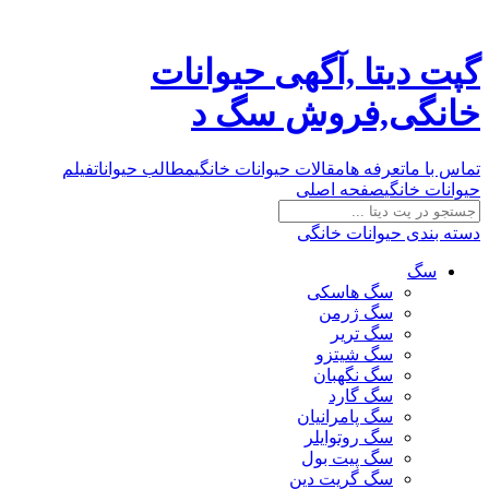
گپت دیتا ,آگهی حیوانات
خانگی,فروش سگ د
تماس با ما
تعرفه ها
مقالات حیوانات خانگی
مطالب حیوانات
فیلم
حیوانات خانگی
صفحه اصلی
دسته بندی حیوانات خانگی
سگ
سگ هاسکی
سگ ژرمن
سگ تریر
سگ شیتزو
سگ نگهبان
سگ گارد
سگ پامرانیان
سگ روتوایلر
سگ پیت بول
سگ گریت دین