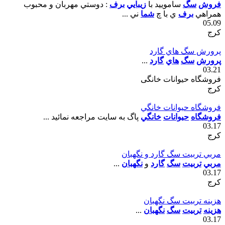
فروش
سگ
ساموييد با
زيبايي
برف
: دوستي مهربان و محبوب
همراهي
برف
ي با چ
شما
ني ...
05.09
کرج
پرورش سگ هاي گارد
پرورش
سگ
هاي
گارد
...
03.21
فروشگاه حیوانات خانگی
کرج
فروشگاه حيوانات خانگي
فروشگاه
حيوانات
خانگي
پاگ به سايت مراجعه نمائيد ...
03.17
کرج
مربي تربيت سگ گارد و نگهبان
مربي
تربيت
سگ
گارد
و
نگهبان
...
03.17
کرج
هزينه تربيت سگ نگهبان
هزينه
تربيت
سگ
نگهبان
...
03.17