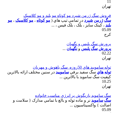
11
تهران
فروش سگ ژرمن شپرد مو کوتاه مو بلند و مو کلاسيک
سگ
ژرمن
شپرد
در تمامي تيپ هاي (
مو
کوتاه
،
مو
کلاسيک
،
مو
بلند
، کينک سايز ، بلک ، بلک فيس ، ...
05.09
کرج
پرورش سگ پليس و نگهبان
پرورش
سگ
پليس
و
نگهبان
...
02.22
تهران
توله ساموييد هاي 50روزه_سگ باهوش و مهربان
توله
هاي
سگ سفيد برفي
ساموييد
در سنين مختلف ارائه بالاترين
کيفيت سگ سامويد با بالاترين ...
10.25
تهران
سگ سامويد بازيگوش پر انرژي مناسب خانواده
سگ
سامويد
نر و ماده توله و بالغ با تمامي مدارک { سلامت و
اصالت } واکسيناسيون ...
05.09