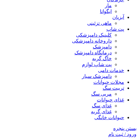
مار
ایگوانا
آبزیان
ماهی تزئینی
پت شاپ
کلینیک دامپزشکی
داروخانه دامپزشکی
دامپزشک
درمانگاه دامپزشک
خاگ گربه
پت شاپ لوازم
خدمات دامی
دامپزشک سیار
مجلات حیوانات
تربیت سگ
مربی سگ
غذای حیوانات
غذای سگ
غذای گربه
حیوانات خانگی
بستن پنجره
ورود / ثبت نام