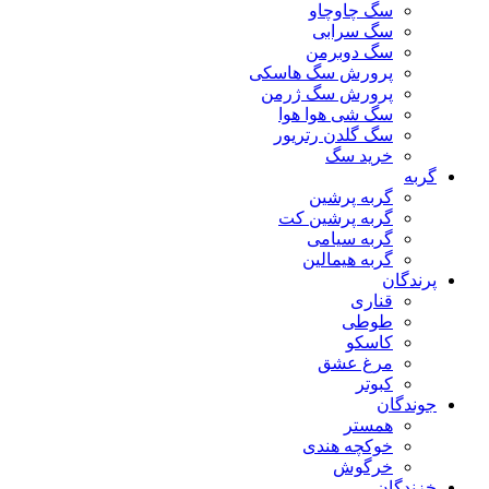
سگ چاوچاو
سگ سرابی
سگ دوبرمن
پرورش سگ هاسکی
پرورش سگ ژرمن
سگ شی هوا هوا
سگ گلدن رتریور
خرید سگ
گربه
گربه پرشین
گربه پرشین کت
گربه سیامی
گربه هیمالین
پرندگان
قناری
طوطی
کاسکو
مرغ عشق
کبوتر
جوندگان
همستر
خوکچه هندی
خرگوش
خزندگان