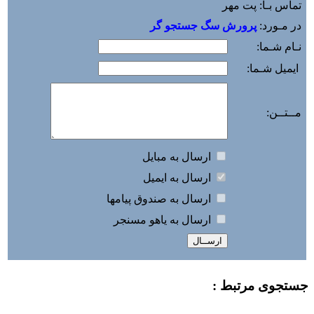
تماس بـا: پت مهر
در مـورد:
پرورش سگ جستجو گر
نـام شـما:
ایمیل شـما:
مــتــن:
ارسال به مبايل
ارسال به ايميل
ارسال به صندوق پيامها
ارسال به ياهو مسنجر
جستجوی مرتبط :
-