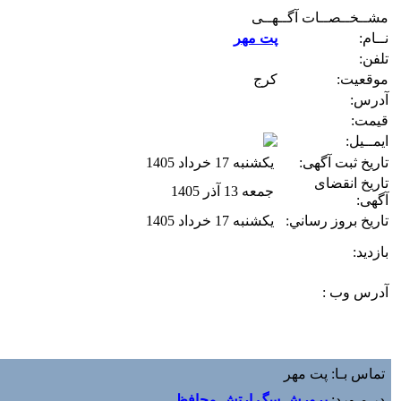
مشــخــصــات آگــهــی
نــام:
پت مهر
تلفن:
موقعیت:
کرج
آدرس:
قیمت:
ایمــیل:
تاریخ ثبت آگهی:
یکشنبه 17 خرداد 1405
تاریخ انقضای
جمعه 13 آذر 1405
آگهی:
تاريخ بروز رساني:
یکشنبه 17 خرداد 1405
بازديد:
آدرس وب :‌
تماس بـا: پت مهر
در مـورد:
پرورش سگ ارتش محافظ