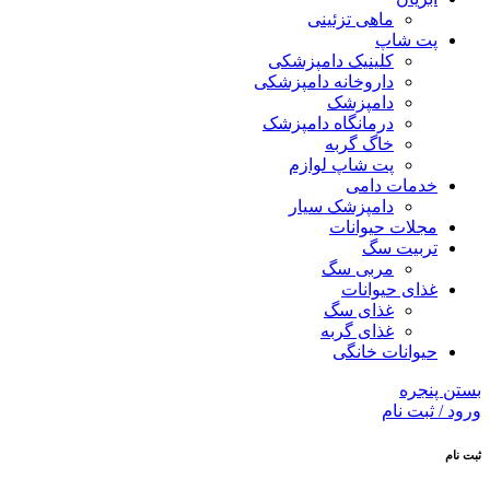
ماهی تزئینی
پت شاپ
کلینیک دامپزشکی
داروخانه دامپزشکی
دامپزشک
درمانگاه دامپزشک
خاگ گربه
پت شاپ لوازم
خدمات دامی
دامپزشک سیار
مجلات حیوانات
تربیت سگ
مربی سگ
غذای حیوانات
غذای سگ
غذای گربه
حیوانات خانگی
بستن پنجره
ورود / ثبت نام
ثبت نام