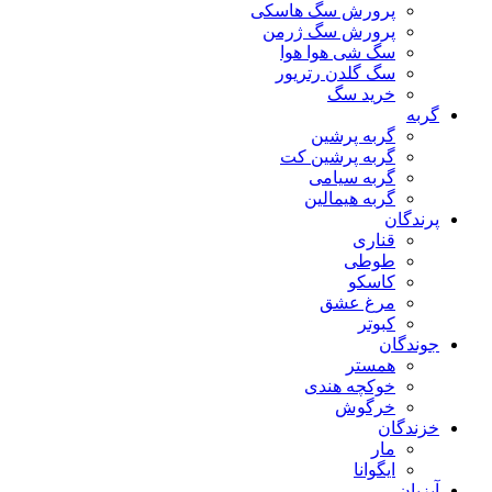
پرورش سگ هاسکی
پرورش سگ ژرمن
سگ شی هوا هوا
سگ گلدن رتریور
خرید سگ
گربه
گربه پرشین
گربه پرشین کت
گربه سیامی
گربه هیمالین
پرندگان
قناری
طوطی
کاسکو
مرغ عشق
کبوتر
جوندگان
همستر
خوکچه هندی
خرگوش
خزندگان
مار
ایگوانا
آبزیان