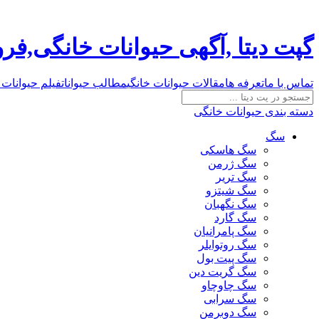
گپت دیتا ,آگهی حیوانات خانگی,ف
تماس با ما
تعرفه ها
مقالات حیوانات خانگی
مطالب حیوانات
فیلم حیوانات 
دسته بندی حیوانات خانگی
سگ
سگ هاسکی
سگ ژرمن
سگ تریر
سگ شیتزو
سگ نگهبان
سگ گارد
سگ پامرانیان
سگ روتوایلر
سگ پیت بول
سگ گریت دین
سگ چاوچاو
سگ سرابی
سگ دوبرمن