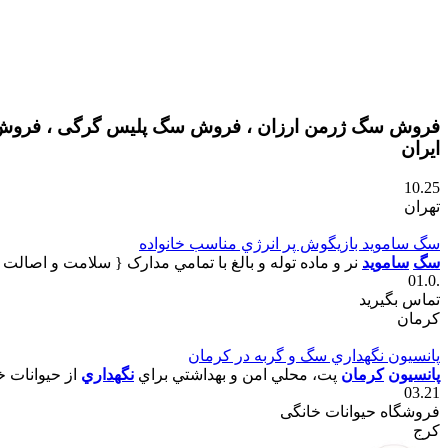
فروش سگ ژرمن ارزان ، فروش سگ پلیس گرگی ، فروش س
ایران
10.25
تهران
سگ سامويد بازيگوش پر انرژي مناسب خانواده
سگ
سامويد
نر و ماده توله و بالغ با تمامي مدارک { سلامت و اصالت }
.01.0
تماس بگیرید
كرمان
پانسيون نگهداري سگ و گربه در کرمان
پانسيون
کرمان
پت، محلي امن و بهداشتي براي
نگهداري
از حيوانات خ
03.21
فروشگاه حیوانات خانگی
کرج