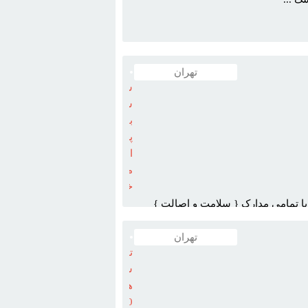
تهران
سگ
سامويد
بازيگوش
پر
انرژي
مناسب
خانواده
غ با تمامي مدارک { سلامت و اصالت }
تهران
توله
ساموييد
هاي
50روزه_سگ