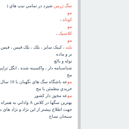
سگ ژرمن
شپرد در تمامي تيپ هاي (
مو
کوتاه
،
مو
کلاسيک
،
مو
بلند
، کينک سايز ، بلک ، بلک فيس ، فيس
نر و ماده
توله و بالغ
شناسنامه دار ، واکسينه شده ، انگل ترا
مج
مو
عه باشگاه سگ هاي نگهبان با 18 سال سابقه در امر پرورش سگ هاي نگهبان و گارد
خريدي مطمئن با مج
مو
عه مجوز دار کشور
بهترين سگها در کلاس A واداتي به همراه شجره معتبر
جهت اطلاع بيشتر از اين نژاد و نژاد هاي د
سبحان نساج