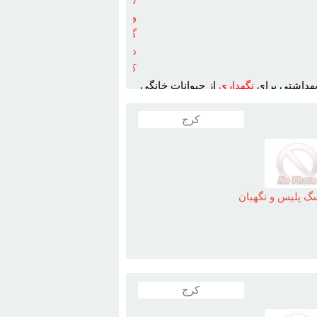
و
گربه
در
کرمان
بهداشتي براي
نگهداري
از حيوانات خانگي
کرج
 پليس و نگهبان
کرج