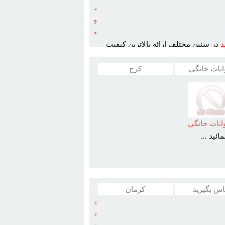
باهوش
و
مهربان
د
در سنين مختلف ارائه بالاترين کيفيت
انات خانگی
کرج
انات خانگي
ئيد ...
اس بگیرید
كرمان
پانسيون
نگهداري
سگ