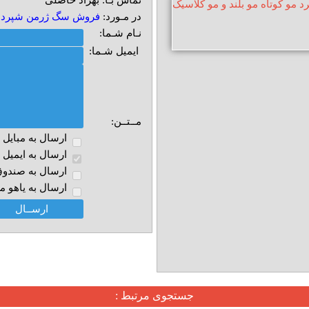
تماس بـا: بهزاد حاصلی
در مـورد:
فروش سگ ژرمن شپرد مو 
نـام شـما:
ایمیل شـما:
مــتــن:
ارسال به مبايل
ارسال به ايميل
ارسال به صندوق 
ارسال به ياهو م
جستجوی مرتبط :