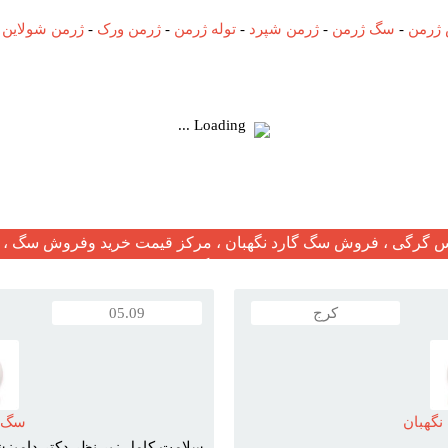
ژرمن
-
سگ ژرمن
-
ژرمن شپرد
-
توله ژرمن
-
ژرمن ورک
-
ژرمن شولاین
-
Loading ...
گرگی ، فروش سگ گارد نگهبان ، مرکز قیمت خرید وفروش سگ ، ف
مرکز فروش سگ در ایران
کرج
05.09
نگهبان
سگ ا
سلامت کامل زير نظر دکتر دامپزش