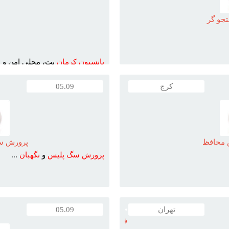
جو گر
پانسيون
کرمان
پت، محلي امن و 
شما زير نظر دامپزشک ...
کرج
05.09
 محافظ
پرورش سگ
پرورش
سگ
پليس
و
نگهبان
...
تهران
05.09
فروش