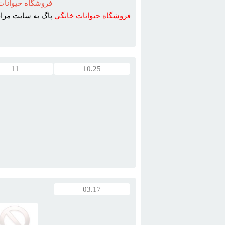
فروشگاه حيوانات
فروشگاه
حيوانات
خانگي
پاگ به سايت مراجع
11
10.25
03.17
سگ
ژرمن
شپرد
در تمامي تيپ هاي (
مو
کو