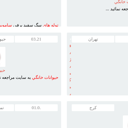
 خانگي
ه نمائيد ...
توله
هاي
سگ سفيد برفي
سامويي
سگ سامويد با بالاترين ...
تهران
03.21
حیو
فروش
سگ
ژرمن
شپرد
حيو
مو
حيوانات
خانگي
به سايت مراجعه نما
کوتاه
مو
بلند
و
مو
کرج
.01.0
تم
کلاسيک
تاه
،
مو
کلاسيک
،
مو
بلند
، کينک