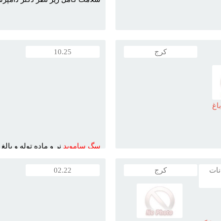
کرج
10.25
اغ
سگ
سامويد
نر و ماده توله و بال
واکسيناسيون ...
نات
کرج
02.22