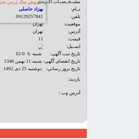
مشــخــصــات آگــهــی
نــام:
بهزاد حاصلی
تلفن:
09129257841
موقعیت:
تهران
آدرس:
تهران
قیمت:
11
ایمــیل:
تاریخ ثبت آگهی:
شنبه .0 0-62
تاریخ انقضای آگهی:
شنبه 11 بهمن 1348
تاريخ بروز رساني:
دوشنبه 25 دی 1402
بازديد:
آدرس وب :‌