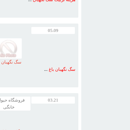
05.09
سگ نگهبان ب
سگ
نگهبان
باغ
...
03.21
فروشگاه حیوا
خانگی