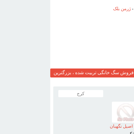
ژرمن بلک
روش سگ خانگی تربیت شده ، بزرگترین
کرج
صيل نگهبان
ک ...