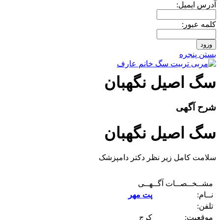
آدرس ايميل:
کلمه عبور:
بستن پنجره
سگ اصيل نگهبان
شرح آگهی
سگ اصيل نگهبان
سلامت کامل زير نظر دکتر دامپزشک
مشــخــصــات آگــهــی
نــام:
پت مهر
تلفن:
موقعیت:
کرج