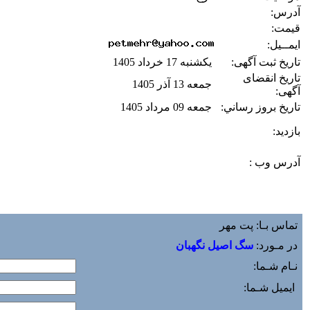
آدرس:
قیمت:
ایمــیل:
تاریخ ثبت آگهی:
یکشنبه 17 خرداد 1405
تاریخ انقضای
جمعه 13 آذر 1405
آگهی:
تاريخ بروز رساني:
جمعه 09 مرداد 1405
بازديد:
آدرس وب :‌
تماس بـا: پت مهر
در مـورد:
سگ اصيل نگهبان
نـام شـما:
ایمیل شـما: