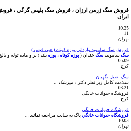
فروش سگ ژرمن ارزان ، فروش سگ پلیس گرگی ، فروش س
ایران
10.25
11
تهران
فروش سگ سامويد وارداتي پوزه کوتاه ( هپي فيس )
سگ
ساموييد
سگ
خندان (
پوزه
کوتاه
،
پوزه
بلند ) نر و ماده توله و بالغ
05.09
کرج
سگ اصيل نگهبان
سلامت کامل زير نظر دکتر دامپزشک ...
03.21
فروشگاه حیوانات خانگی
کرج
فروشگاه حيوانات خانگي
فروشگاه
حيوانات
خانگي
پاگ به سايت مراجعه نمائيد ...
10.03
تهران