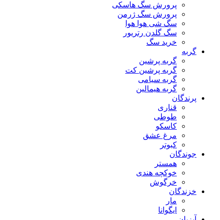
پرورش سگ هاسکی
پرورش سگ ژرمن
سگ شی هوا هوا
سگ گلدن رتریور
خرید سگ
گربه
گربه پرشین
گربه پرشین کت
گربه سیامی
گربه هیمالین
پرندگان
قناری
طوطی
کاسکو
مرغ عشق
کبوتر
جوندگان
همستر
خوکچه هندی
خرگوش
خزندگان
مار
ایگوانا
آبزیان