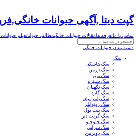
گپت دیتا ,آگهی حیوانات خانگی,ف
تماس با ما
تعرفه ها
مقالات حیوانات خانگی
مطالب حیوانات
فیلم حیوانات 
دسته بندی حیوانات خانگی
سگ
سگ هاسکی
سگ ژرمن
سگ تریر
سگ شیتزو
سگ نگهبان
سگ گارد
سگ پامرانیان
سگ روتوایلر
سگ پیت بول
سگ گریت دین
سگ چاوچاو
سگ سرابی
سگ دوبرمن