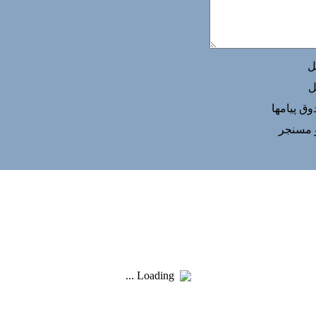
ل
ل
ق پيامها
و مسنجر
Loading ...