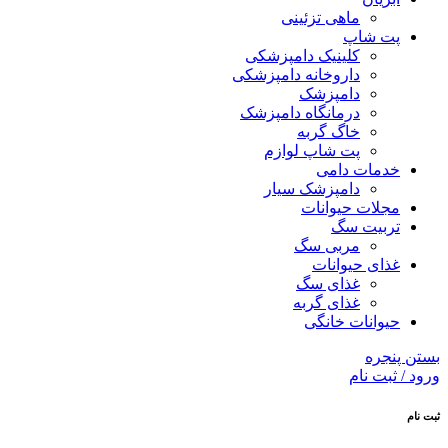
ماهی تزئینی
پت شاپ
کلینیک دامپزشکی
داروخانه دامپزشکی
دامپزشک
درمانگاه دامپزشک
خاگ گربه
پت شاپ لوازم
خدمات دامی
دامپزشک سیار
مجلات حیوانات
تربیت سگ
مربی سگ
غذای حیوانات
غذای سگ
غذای گربه
حیوانات خانگی
بستن پنجره
ورود / ثبت نام
ثبت نام