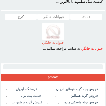
کيفيت سگ سامويد با بالاترين ...
03.21
حیوانات خانگی
کرج
حيوانات خانگي
حيوانات
خانگي
به سايت مراجعه نمائيد ...
petdata
فروش بچه گربه هیمالین ارزان
،
فروشگاه آبزیان
،
فروش گربه هیمالین
،
قیمت پیت بول
،
فروش توله هاسکی ماده
،
،
فروش گربه پرشین نر
،