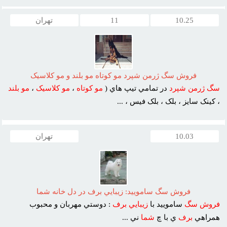
10.25
11
تهران
فروش سگ ژرمن شپرد مو کوتاه مو بلند و مو کلاسيک
سگ
ژرمن
شپرد
در تمامي تيپ هاي (
مو
کوتاه
،
مو
کلاسيک
،
مو
بلند
، کينک سايز ، بلک ، بلک فيس ، ...
10.03
تهران
فروش سگ ساموييد: زيبايي برف در دل خانه شما
فروش
سگ
ساموييد با
زيبايي
برف
: دوستي مهربان و محبوب
همراهي
برف
ي با چ
شما
ني ...