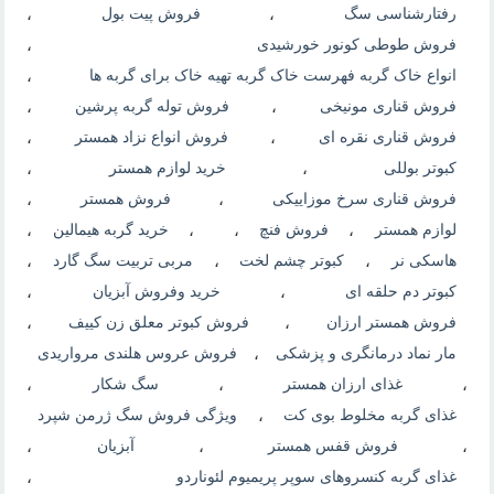
رفتارشناسی سگ
،
فروش پیت بول
،
فروش طوطی کونور خورشیدی
،
انواع خاک گربه فهرست خاک گربه تهیه خاک برای گربه ها
،
فروش قناری مونیخی
،
فروش توله گربه پرشین
،
فروش قناری نقره ای
،
فروش انواع نزاد همستر
،
کبوتر بوللی
،
خرید لوازم همستر
،
فروش قناری سرخ موزاییکی
،
فروش همستر
،
لوازم همستر
،
فروش فنچ
،
،
خرید گربه هیمالین
،
هاسکی نر
،
کبوتر چشم لخت
،
مربی تربیت سگ گارد
،
کبوتر دم حلقه ای
،
خرید وفروش آبزیان
،
فروش همستر ارزان
،
فروش کبوتر معلق زن کییف
،
مار نماد درمانگری و پزشکی
،
فروش عروس هلندی مرواریدی
،
غذای ارزان همستر
،
سگ شکار
،
غذای گربه مخلوط بوی کت
،
ویژگی فروش سگ ژرمن شپرد
،
فروش قفس همستر
،
آبزیان
،
غذای گربه کنسروهای سوپر پریمیوم لئوناردو
،