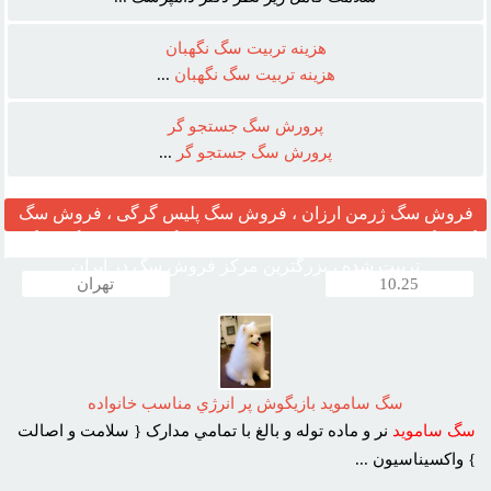
هزينه تربيت سگ نگهبان
هزينه
تربيت
سگ
نگهبان
...
پرورش سگ جستجو گر
پرورش
سگ
جستجو
گر
...
فروش سگ ژرمن ارزان ، فروش سگ پلیس گرگی ، فروش سگ
گارد نگهبان ، مرکز قیمت خرید وفروش سگ ، فروش سگ خانگی
تربیت شده ، بزرگترین مرکز فروش سگ در ایران
10.25
تهران
سگ سامويد بازيگوش پر انرژي مناسب خانواده
سگ
سامويد
نر و ماده توله و بالغ با تمامي مدارک { سلامت و اصالت
} واکسيناسيون ...