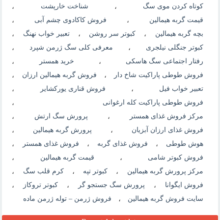
کوتاه کردن موی سگ
،
شناخت خارپشت
،
قیمت گربه هیمالین
،
فروش کاکادوی چشم آبی
،
بچه گربه هیمالین
،
کبوتر سر روشن
،
تعبیر خواب نهنگ
،
کبوتر جنگلی نیلجری
،
معرفی کلی سگ ژرمن شپرد
،
رفتار اجتماعی سگ هاسکی
،
خرید همستر
،
فروش طوطی پاراکیت شاخ دار
،
فروش گربه هیمالین ارزان
،
تعبیر خواب فیل
،
فروش قناری یورکشایر
،
فروش طوطی پاراکیت کله ارغوانی
،
مرکز فروش غذای همستر
،
پرورش سگ ارتش
،
فروش غذای ارزان آبزیان
،
پرورش گربه هیمالین
،
هوش طوطی
،
فروش غذای گربه
،
فروش غذای همستر
،
فروش کبوتر شامی
،
قیمت گربه هیمالین
،
مرکز پرورش گربه هیمالین
،
کبوتر تپه
،
کرم قلب سگ
،
فروش ایگوانا
،
پرورش سگ جستجو گر
،
کبوتر تروکاز
،
سایت فروش گربه هیمالین
،
فروش ژرمن – توله ژرمن ماده