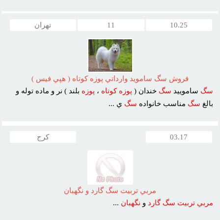
10.25
11
تهران
فروش سگ سامويد وارداتي پوزه کوتاه ( هپي فيس )
سگ
ساموييد
سگ
خندان (
پوزه
کوتاه
،
پوزه
بلند ) نر و ماده توله و
بالغ
سگ
مناسب خانواده
سگ
ي ...
03.17
کرج
مربي تربيت سگ گارد و نگهبان
مربي
تربيت
سگ
گارد
و
نگهبان
...