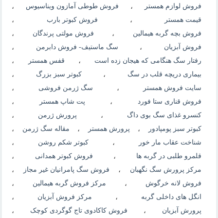
فروش لوازم همستر
،
فروش طوطی آمازون ویناسیوس
،
قیمت همستر
،
فروش کبوتر بارب
،
فروش بچه گربه هیمالین
،
فروش مولتی پرندگان
،
فروش آبزیان
،
سگ ماستيف- فروش دابرمن
،
رفتار سگ هنگامی که هیجان زده است
،
قفس همستر
،
بیماری دریچه قلب در سگ
،
کبوتر سبز بزرگ
،
سایت فروش همستر
،
سگ ژرمن فروشی
،
فروش قناری ستا فورد
،
پت شاپ همستر
،
کنسرو غذای سگ بوی داگ
،
پرورش ژرمن
،
کبوتر سبز پومپادور
،
پرورش همستر
،
مقاله سگ ژرمن
،
شناخت عقاب مار خور
،
کبوتر شکم روشن
،
قلمرو طلبی در گربه ها
،
فروش کبوتر همدانی
،
مرکز پرورش سگ نگهبان
،
فروش سگ پامرانیان غیر مجاز
،
فروش لانه خرگوش
،
مرکز فروش گربه هیمالین
،
انگل های داخلی گربه
،
مرکز فروش آبزیان
،
پرورش آبزیان
،
فروش کاکادوی تاج گوگردی کوچک
،