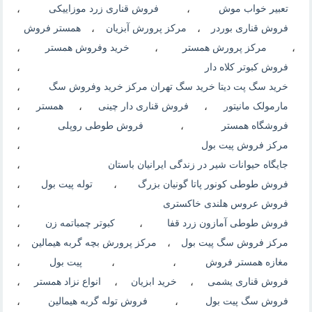
تعبیر خواب موش
،
فروش قناری زرد موزاییکی
،
فروش قناری بوردر
،
مرکز پرورش آبزیان
،
همستر فروش
،
مرکز پرورش همستر
،
خرید وفروش همستر
،
فروش کبوتر کلاه دار
،
خرید سگ پت دیتا خرید سگ تهران مرکز خرید وفروش سگ
،
مارمولک مانیتور
،
فروش قناری دار چینی
،
همستر
،
فروشگاه همستر
،
فروش طوطی روپلی
،
مرکز فروش پیت بول
،
جایگاه حیوانات شیر در زندگی ایرانیان باستان
،
فروش طوطی کونور پاتا گونیان بزرگ
،
توله پیت بول
،
فروش عروس هلندی خاکستری
،
فروش طوطی آمازون زرد قفا
،
کبوتر چمباتمه زن
،
مرکز فروش سگ پیت بول
،
مرکز پرورش بچه گربه هیمالین
،
مغازه همستر فروش
،
،
پیت بول
،
فروش قناری یشمی
،
خرید ابزیان
،
انواع نزاد همستر
،
فروش سگ پیت بول
،
فروش توله گربه هیمالین
،