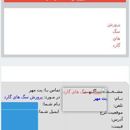
پرورش
سگ
هاي
گارد
تماس بـا: پت مهر
مشــخــصــات آگــهــی
در مـورد:
پرورش سگ هاي گارد
نــام:
پت مهر
نـام شـما:
تلفن:
ایمیل شـما:
موقعیت:
کرج
آدرس:
قیمت: