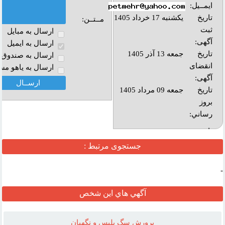
ایمــیل:
تاریخ
یکشنبه 17 خرداد 1405
مــتــن:
ثبت
ارسال به مبايل
آگهی:
ارسال به ايميل
تاریخ
جمعه 13 آذر 1405
ارسال به صندوق پ
انقضای
ارسال به ياهو مس
آگهی:
تاريخ
جمعه 09 مرداد 1405
بروز
رساني:
بازديد:
جستجوی مرتبط :
آدرس
وب :‌
-
آگهي هاي اين شخص
پرورش سگ پليس و نگهبان