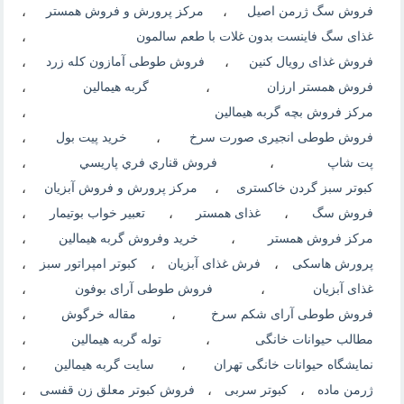
فروش سگ ژرمن اصیل
،
مرکز پرورش و فروش همستر
،
غذای سگ فاینست بدون غلات با طعم سالمون
،
فروش غذای رویال کنین
،
فروش طوطی آمازون کله زرد
،
فروش همستر ارزان
،
گربه هیمالین
،
مرکز فروش بچه گربه هیمالین
،
فروش طوطی انجیری صورت سرخ
،
خرید پیت بول
،
پت شاپ
،
فروش قناري فري پاريسي
،
کبوتر سبز گردن خاکستری
،
مرکز پرورش و فروش آبزیان
،
فروش سگ
،
غذای همستر
،
تعبیر خواب بوتیمار
،
مرکز فروش همستر
،
خرید وفروش گربه هیمالین
،
پرورش هاسکی
،
فرش غذای آبزیان
،
کبوتر امپراتور سبز
،
غذای آبزیان
،
فروش طوطی آرای بوفون
،
فروش طوطی آرای شکم سرخ
،
مقاله خرگوش
،
مطالب حیوانات خانگی
،
توله گربه هیمالین
،
نمایشگاه حیوانات خانگی تهران
،
سایت گربه هیمالین
،
ژرمن ماده
،
کبوتر سربی
،
فروش کبوتر معلق زن قفسی
،