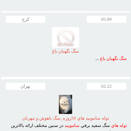
05.09
کرج
سگ نگهبان باغ
سگ
نگهبان
باغ
...
02.22
تهران
توله ساموييد هاي 50روزه_سگ باهوش و مهربان
توله
هاي
سگ سفيد برفي
ساموييد
در سنين مختلف ارائه بالاترين