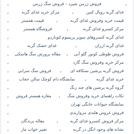
،
فروش ژرمن شپرد – فروش سگ ژرمن
،
غذای گربه رویال کنین
،
مرکز خرید غذای گربه
،
قیمت خرید وفروش غذای گربه
،
قیمت همستر
،
مرکز کنسرو غذای گربه
،
فروشگاه همستر
،
غذای گربه کنسروهای سوپر پریمیوم لئوناردو
،
غذای گربه ارزان
،
غذای خشک گربه
،
فروش طوطی کونور گلو آبی
،
مقاله پرورش سگ هاسکی
،
مرکز خرید وفروش سگ گارد
،
فروش گربه پرشین نسکافه ای
،
فروش سگ سرابی
،
خرید غذای گربه
،
نمایشگاه دام کوچک سالن حجاب
،
گروه گربه پرشین های چند رنگ
،
نکات راهنمای خرید وفروش سگ
،
مغازه همستر فروش
،
نمایشگاه حیوانات خانگی تهران
،
فروش عروس هلندی مرواریدی
،
مرکز فروش کنسرو غذای گربه
،
مقاله پرندگان
،
نشانه های وجود انگل در گربه
،
تعبیر خواب مار
،