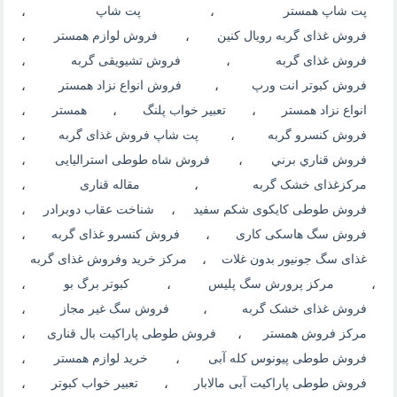
پت شاپ همستر
،
پت شاپ
،
فروش غذای گربه رویال کنین
،
فروش لوازم همستر
،
فروش غذای گربه
،
فروش تشیویقی گربه
،
فروش کبوتر انت ورپ
،
فروش انواع نزاد همستر
،
انواع نزاد همستر
،
تعبیر خواب پلنگ
،
همستر
،
فروش کنسرو گربه
،
پت شاپ فروش غذای گربه
،
فروش قناري برني
،
فروش شاه طوطی استرالیایی
،
مرکزغذای خشک گربه
،
مقاله قناری
،
فروش طوطی کایکوی شکم سفید
،
شناخت عقاب دوبرادر
،
فروش سگ هاسکی کاری
،
فروش کنسرو غذای گربه
،
غذای سگ جونیور بدون غلات
،
مرکز خرید وفروش غذای گربه
،
مرکز پرورش سگ پلیس
،
کبوتر برگ بو
،
فروش غذای خشک گربه
،
فروش سگ غیر مجاز
،
مرکز فروش همستر
،
فروش طوطی پاراکیت بال قناری
،
فروش طوطی پیونوس کله آبی
،
خرید لوازم همستر
،
فروش طوطی پاراکیت آبی مالابار
،
تعبیر خواب کبوتر
،