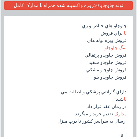
توله چاوچاو 50روزه واکسينه شده همراه با مدارک کامل
چاوچاو هاي خالص و زي
با
براي فروش
فروش ويژه توله هاي
سگ چاوچاو
فروش چاوچاو پرتقالي
فروش چاوچاو سفيد
فروش چاوچاو مشکي
فروش چاوچاو بلو
داراي گارانتي پزشکي و اصالت مي
با
شند
در زمان عقد قرار داد
مدارک
تقديم خريدار ميگردد
ارسال به سراسر کشور تا درب منزل
ارائه