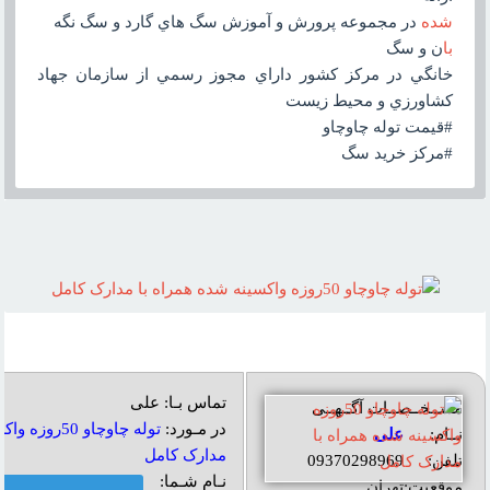
شده
در مجموعه پرورش و آموزش سگ هاي گارد و سگ نگه
با
ن و سگ
خانگي در مرکز کشور داراي مجوز رسمي از سازمان جهاد
کشاورزي و محيط زيست
#قيمت توله چاوچاو
#مرکز خريد سگ
تماس بـا: علی
مشــخــصــات آگــهــی
در مـورد:
توله چاوچاو 0
نــام:
علی
مدارک کامل
تلفن:
09370298969
نـام شـما:
موقعیت:
تهران