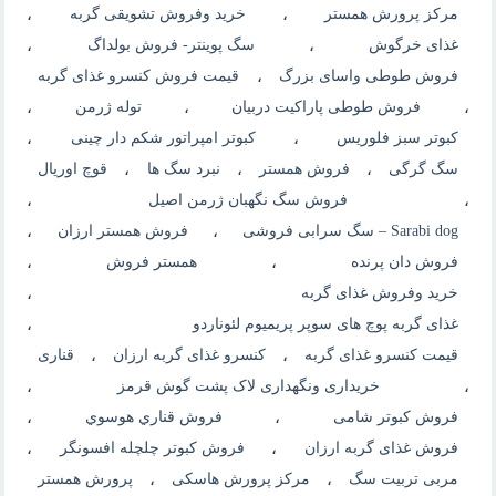
مرکز پرورش همستر
،
خرید وفروش تشویقی گربه
،
غذای خرگوش
،
سگ پوينتر- فروش بولداگ
،
فروش طوطی واسای بزرگ
،
قیمت فروش کنسرو غذای گربه
،
فروش طوطی پاراکیت دربیان
،
توله ژرمن
،
کبوتر سبز فلوریس
،
کبوتر امپراتور شکم دار چینی
،
سگ گرگی
،
فروش همستر
،
نبرد سگ ها
،
قوچ اوریال
،
فروش سگ نگهبان ژرمن اصیل
،
Sarabi dog – سگ سرابی فروشی
،
فروش همستر ارزان
،
فروش دان پرنده
،
همستر فروش
،
خرید وفروش غذای گربه
،
غذای گربه پوچ های سوپر پریمیوم لئوناردو
،
قیمت کنسرو غذای گربه
،
کنسرو غذای گربه ارزان
،
قناری
،
خریداری ونگهداری لاک پشت گوش قرمز
،
فروش کبوتر شامی
،
فروش قناري هوسوي
،
فروش غذای گربه ارزان
،
فروش کبوتر چلچله افسونگر
،
مربی تربیت سگ
،
مرکز پرورش هاسکی
،
پرورش همستر