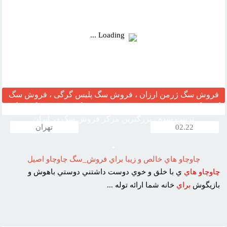
Loading ...
فروش سگ ژرمن ارزان ، فروش سگ پلیس گرگی ، فروش سگ
گارد نگهبان ، مرکز قیمت خرید وفروش سگ ، فروش سگ خانگی
تربیت شده ، بزرگترین مرکز فروش سگ در ایران
02.22
تهران
چاوچاو هاي خالص و زيبا براي فروش_سگ چاوچاو اصيل
چاوچاو
هاي
ي با خلق و خوي دوست داشتني دوستي باهوش و
بازيگوش
براي
خانه شما ارائه توله ...