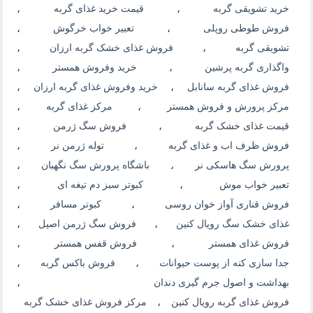
خرید تشویقی گربه
،
قیمت خرید غذای گربه
،
فروش طوطی روپلی
،
تعبیر خواب خرگوش
،
تشویقی گربه
،
فروش غذای خشک گربه ارزان
،
واگذاری گربه پرشین
،
خرید وفروش همستر
،
فروش غذای گربه سانابل
،
خرید وفروش غذای گربه ارزان
،
مرکز پرورش و فروش همستر
،
مرکز غذای گربه
،
قیمت غذای خشک گربه
،
فروش سگ ژرمن
،
فروش ظرف اب و غذای گربه
،
توله ژرمن نر
،
پرورش سگ هاسکی نر
،
باشگاه پرورش سگ نگهبان
،
تعبیر خواب موش
،
کبوتر سبز دم تیغه ای
،
فروش قناری آواز خوان روسی
،
کبوتر مسافر
،
غذای خشک سگ رویال کنین
،
فروش سگ ژرمن اصیل
،
فروش غذای همستر
،
فروش قفس همستر
،
جدا سازی کنه از پوست حیوانات
،
فروش باکس گربه
،
بهداشت و اصول جرم گیری دندان
،
فروش غذای گربه رویال کنین
،
مرکز فروش غذای خشک گربه