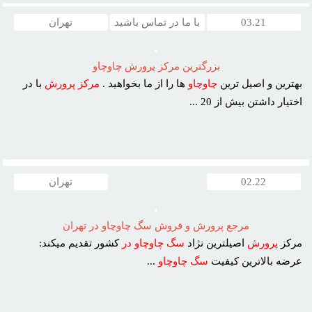
03.21
با ما در تماس باشید
تهران
بزرگترين مرکز پرورش چاوچاو
بهترين و اصيل ترين
چاوچاو
ها را از ما بخواهيد .
مرکز
پرورش
با در
اختيار داشتن بيش از 20 ...
02.22
تهران
مرجع پرورش و فروش سگ چاوچاو در تهران
مرکز
پرورش
اصيلترين نژاد
سگ
چاوچاو
در
کشور تقديم ميکند:
عرضه بالاترين کيفيت
سگ
چاوچاو
...