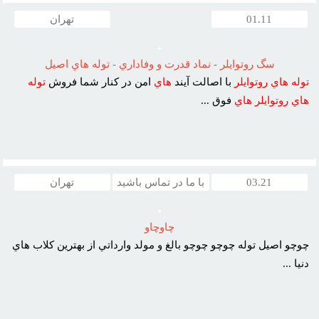
01.11
تهران
سگ روتوايلر - نماد قدرت و وفاداري - توله هاي اصيل
توله
هاي
روتوايلر
با اصالت آيند
هاي
امن در کنار شما فروش
توله
هاي
روتوايلر
هاي
فوق ...
03.21
با ما در تماس باشید
تهران
چاوچاو
چوچو اصيل توله چوچو چوچو بالغ و مولد وارداتي از بهترين کلاب هاي
دنيا ...