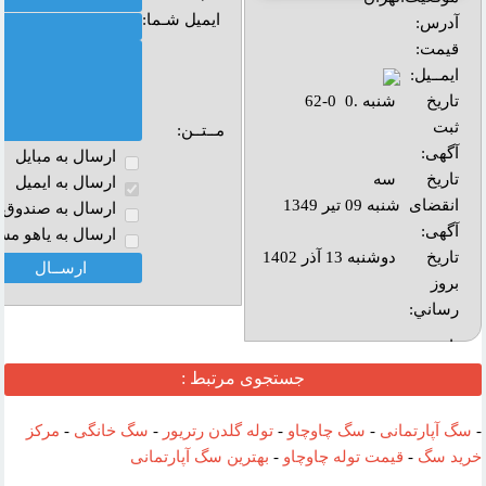
ایمیل شـما:
آدرس:
قیمت:
ایمــیل:
تاریخ
شنبه .0 0-62
ثبت
مــتــن:
آگهی:
ارسال به مبايل
تاریخ
سه
ارسال به ايميل
انقضای
شنبه 09 تیر 1349
ارسال به صندوق پ
آگهی:
ارسال به ياهو مس
تاريخ
دوشنبه 13 آذر 1402
بروز
رساني:
بازديد:
جستجوی مرتبط :
آدرس
وب :‌
-
سگ آپارتمانی
-
سگ چاوچاو
-
توله گلدن رتریور
-
سگ خانگی
-
مرکز
خرید سگ
-
قیمت توله چاوچاو
-
بهترین سگ آپارتمانی