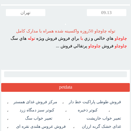
09.13
تهران
توله چاوچاو 50روزه واکسينه شده همراه با مدارک کامل
چاوچاو
هاي خالص و زي
با
براي فروش فروش ويژه
توله
هاي سگ
چاوچاو
فروش
چاوچاو
پرتقالي فروش ...
petdata
فروش طوطی پاراکیت خط دار
،
مرکز فروش غذای همستر
،
،
کبوتر ذخیره
،
کبوتر سبز دمگاه زرد
،
تعبیر خواب خارپشت
،
تعبیر خواب سگ
،
غذای خشک گربه ارزان
،
فروش عروس هلندی نقره ای
،