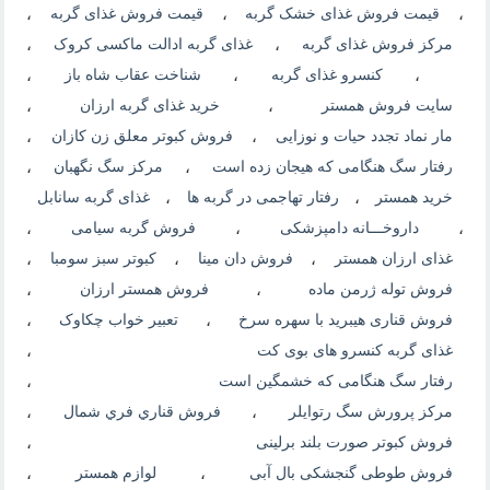
،
قیمت فروش غذای خشک گربه
،
قیمت فروش غذای گربه
،
مرکز فروش غذای گربه
،
غذای گربه ادالت ماکسی کروک
،
،
کنسرو غذای گربه
،
شناخت عقاب شاه باز
،
سایت فروش همستر
،
خرید غذای گربه ارزان
،
مار نماد تجدد حیات و نوزایی
،
فروش کبوتر معلق زن کازان
،
رفتار سگ هنگامی که هیجان زده است
،
مرکز سگ نگهبان
،
خرید همستر
،
رفتار تهاجمی در گربه ها
،
غذای گربه سانابل
،
داروخـــانه دامپزشکی
،
فروش گربه سیامی
،
غذای ارزان همستر
،
فروش دان مینا
،
کبوتر سبز سومبا
،
فروش توله ژرمن ماده
،
فروش همستر ارزان
،
فروش قناری هیبرید با سهره سرخ
،
تعبیر خواب چکاوک
،
غذای گربه کنسرو های بوی کت
،
رفتار سگ هنگامی که خشمگین است
،
مرکز پرورش سگ رتوایلر
،
فروش قناري فري شمال
،
فروش کبوتر صورت بلند برلینی
،
فروش طوطی گنجشکی بال آبی
،
لوازم همستر
،