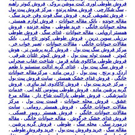
فروش طوطی لوری کیت موشن بروک
،
فروش کبوتر راهبه
،
سگ شکارچی
،
فروش مجله پرنده
،
مرکز فروش پیت بول
،
فروش تشویقی گربه
،
فروش سگ فوت وفن خرید سگ
،
مقاله جونده
،
بانک مقاله حیوانات
،
فروش لوازم همستر
،
مجله حیوانات خانگی
،
خرید طوطی
،
مجله خزنده
،
فروش
همستر اروپایی
،
مقاله حیوانات
،
غذای سگ
،
فروش طوطی
برزیلی سوین درین
،
فروش طوطی کونور تاج آبی
،
بانک
مقالات حیوانات خانگی
،
مقالات حیوانات
،
تعبیر خواب خر
،
مرکز فروش سگ پیت بول
،
فروش گربه پرشین نر
،
هوش
کبوتر
،
قیمت توله پیت بول
،
فروش کبوتر غلتان شرقی
،
فروش طوطی ماکائوی شانه قرمز
،
شناخت عقاب صحرایی
،
فروش سگ پیت بول
،
غذای گربه ادالت سنستیو با طعم
اردک و برنج
،
پیت بول
،
ژرمن ماده
،
مرکزمقاله حیوانات
خانگی
،
فروش غذای خشک همستر
،
سایت فروش پیت بول
،
مرکز خرید پیت بول
،
فروش کاکادوی لید بیاتری
،
فروش
گربه پرشین ماده
،
فروش طوطی پیونوس کله آبی
،
خدمات
دامپزشکی
،
فروش طوطی پاراکیت شاخ دار
،
مقاله مرغ
عشق
،
فروش مجله حیوانات
،
قیمت پیت بول
،
مرکز
مقالات حیوانات خانگی
،
فروش همستر رومانی
،
سایت
مقالات حیوانات خانگی
،
فروش همستر روبور فسکی
،
فروش غذای خشک خرگوش
،
مقاله حیوانات خانگی
،
مقاله
درمورد سگ
،
مجله سگ
،
طوطی
،
فروش گربه پرشین
،
مقاله سگ
،
خرید وفروش پیت بول
،
خرید وفروش طوطی
،