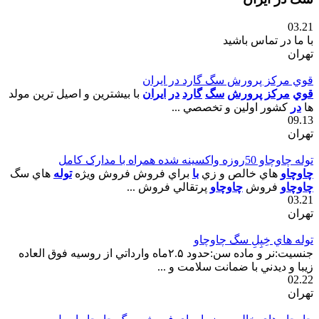
03.21
با ما در تماس باشید
تهران
قوي مرکز پرورش سگ گارد در ايران
قوي
مرکز
پرورش
سگ
گارد
در
ايران
با بيشترين و اصيل ترين مولد
ها
در
کشور اولين و تخصصي ...
09.13
تهران
توله چاوچاو 50روزه واکسينه شده همراه با مدارک کامل
چاوچاو
هاي خالص و زي
با
براي فروش فروش ويژه
توله
هاي سگ
چاوچاو
فروش
چاوچاو
پرتقالي فروش ...
03.21
تهران
توله هاي خِپِلِ سگ چاوچاو
جنسيت:نر و ماده سن:حدود ۲.۵ماه وارداتي از روسيه فوق العاده
زيبا و ديدني با ضمانت سلامت و ...
02.22
تهران