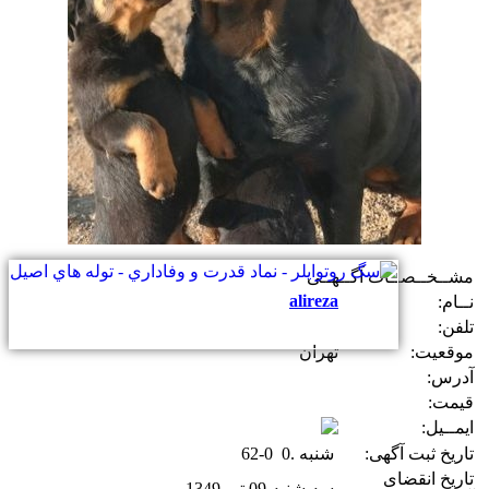
مشــخــصــات آگــهــی
alireza
نــام:
تلفن:
موقعیت:
تهران
آدرس:
قیمت:
ایمــیل:
تاریخ ثبت آگهی:
شنبه .0 0-62
تاریخ انقضای
سه شنبه 09 تیر 1349