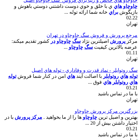
چاوچاو هاي خالص و زيبا براي فروش_سگ چاوچاو اصيل
چاوچاو
هاي
ي با خلق و خوي دوست داشتني دوستي باهوش و
بازيگوش
براي
خانه شما ارائه توله ...
02.22
تهران
مرجع پرورش و فروش سگ چاوچاو در تهران
مرکز
پرورش
اصيلترين نژاد
سگ
چاوچاو
در
کشور تقديم ميکند:
عرضه بالاترين کيفيت
سگ
چاوچاو
...
01.11
تهران
سگ روتوايلر - نماد قدرت و وفاداري - توله هاي اصيل
توله
هاي
روتوايلر
با اصالت آيند
هاي
امن در کنار شما فروش
توله
هاي
روتوايلر
هاي
فوق ...
03.21
با ما در تماس باشید
تهران
بزرگترين مرکز پرورش چاوچاو
بهترين و اصيل ترين
چاوچاو
ها را از ما بخواهيد .
مرکز
پرورش
با در
اختيار داشتن بيش از 20 ...
03.21
با ما در تماس باشید