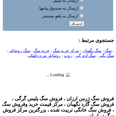
ارسال به ايميل
ارسال به صندوق پيامها
ارسال به ياهو مسنجر
جستجوی مرتبط :
-
سگ
-
سگ نگهبان
-
مرکز خرید سگ
-
خرید سگ
-
سگ روتوایلر
-
سگ بگیر
-
سگ آدم گیر
-
روت
-
روتوایلر پوزه دلقکی
Loading ...
فروش سگ ژرمن ارزان ، فروش سگ پلیس گرگی ،
فروش سگ گارد نگهبان ، مرکز قیمت خرید وفروش سگ
، فروش سگ خانگی تربیت شده ، بزرگترین مرکز فروش
سگ در ایران