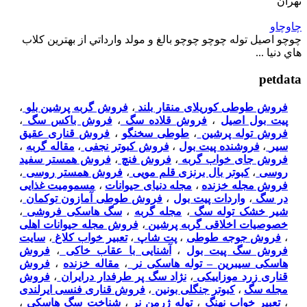
تهران
چاوچاو
چوچو اصيل توله چوچو چوچو بالغ و مولد وارداتي از بهترين کلاب
هاي دنيا ...
petdata
فروش طوطی کوریلای منقار بلند
،
فروش گربه پرشین بلو
،
پیت بول اصیل
،
فروش قلاده سگ
،
فروش باکس سگ
،
فروش توله پرشین
،
طوطی سخنگو
،
فروش قناری عقیق
سیر
،
فروشنده پیت بول
،
فروش کبوتر نجفی
،
مقاله گربه
،
فروش جای خواب گربه
،
فروش فنچ
،
فروش همستر سفید
روسی
،
کبوتر بال برنزی قلم مویی
،
فروش همستر روسی
،
فروش مجله خزنده
،
مجله دنیای حیوانات
،
مسمومیت غذایی
در سگ
،
واردات پیت بول
،
فروش طوطی آمازون توکمان
،
شیر خشک توله سگ
،
مجله گربه
،
سگ هاسکی فروشی
،
خصوصیات اخلاقی گربه پرشین
،
فروش مجله حیوانات اهلی
،
فروش جوجه طوطی
،
پت شاپ
،
تعبیر خواب کلاغ
،
سایت
فروش سگ پیت بول
،
آشنایی با عقاب خاکی
،
فروش
هاسکی سیبرین – توله هاسکی نر
،
مقاله خزنده
،
فروش
قناری زرد موزاییکی
،
نژاد سگ پر طرفدار درایران
،
فروش
مجله سگ
،
کبوتر جنگلی بونین
،
فروش قناری فنسی ایرلندی
،
تعبیر خواب نهنگ
،
توله ژرمن نر
،
شناخت سگ هاسکي
،