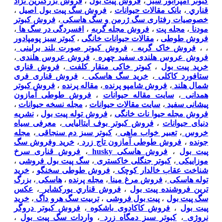
کبوتر امپراتور سبز
،
فروش پیت بول
،
فروش بزرگترين نژاد
قناري
،
بانک مقالات حیوانات
،
فروش سگ پیت بول اصیل
،
خصوصیات رفتاری سگ ژرمن و سگ هاسکی
،
فروش کبوتر
مودنا
،
مجله پت
،
فروش مجله گربه
،
افسردگی در سگ ها
،
فروش طوطی
،
مقالات حیوانات خانگی
،
کبوتر سبز پومپادور
،
،
فروش خاک گربه
،
فروش کبوتر صورت بلند برلینی
،
فروش عروس هلندی سفید چهره
،
فروش عروس هلندی
،
خرید پیت بول
،
کبوتر خاکی منقار کلفت
،
فروش قناری
ستافورد کاکلی
،
خرید سگ هاسکی
،
فروش قناری فری
شمال هلند
،
فروش شامپو پرنده
،
مقاله پرنده
،
فروش کبوتر
همدانی
،
سایت مقاله حیوانات
،
فروش طوطی آمازون
پیشانی سفید
،
سایت مقالات حیوانات
،
مجله نسخه حیوانات
،
فروش مجله حیوا نات خانگی
،
فروش توله پیت بول
،
نشریه
دنیای حیوانات
،
فروش کبوتر بوف ایتالیایی
،
معرفی سیاه
خروس
،
تعبیر خواب ماهی
،
کبوتر سبز دم سنجاقی
،
مجله
جونده
،
فروش طوطی آمازون تاج زرد
،
خرید وفروش سگ
پیت بول
،
فروش هاسکی husky
،
فروش قناری سرخ
موزاییکی
،
کبوتر جنگلی خاکستری
،
سگ پیت بول فروشی
،
شناخت عقاب خالدار کوچک
،
فروش طوطی سخنگو
،
خرید
توله هاسکی
،
فروش مرغ مینا
،
مجله پرنده
،
هاسکی
،
بزرگ
ترین فروشنده پیت بول
،
فروش قناري يوركشاير
،
عکس
سگ پیت بول
،
پیت بول فروشی
،
تربیت سگ هرو داگ
،
خرید
پیت بول
،
فروش کاکادوی باشکوه
،
فروش کبوتر دروگر
نروژی
،
کبوتر سبز دمگاه زرد
،
واردات سگ پیت بول
،