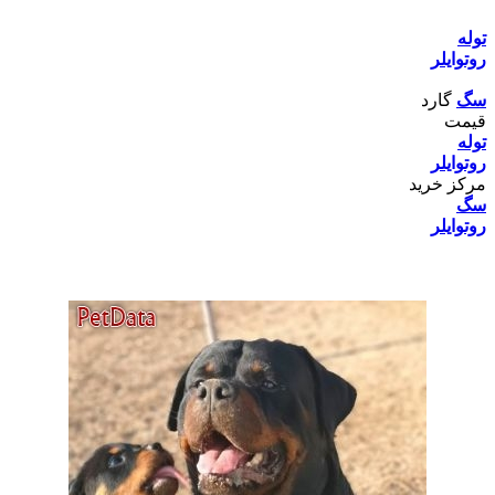
توله
روتوايلر
سگ
گارد
قيمت
توله
روتوايلر
مرکز خريد
سگ
روتوايلر