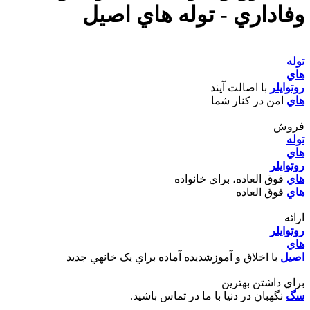
وفاداري - توله هاي اصيل
توله
هاي
روتوايلر
با اصالت آيند
هاي
امن در کنار شما
فروش
توله
هاي
روتوايلر
هاي
فوق العاده، براي خانواده
هاي
فوق العاده
ارائه
روتوايلر
هاي
اصيل
با اخلاق و آموزشديده آماده براي يک خانهي جديد
براي داشتن بهترين
سگ
نگهبان در دنيا با ما در تماس باشيد.