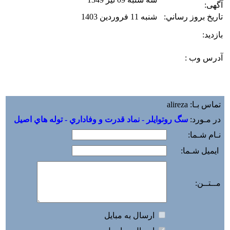
آگهی:
تاريخ بروز رساني:
شنبه 11 فروردین 1403
بازديد:
آدرس وب :‌
تماس بـا: alireza
در مـورد:
سگ روتوايلر - نماد قدرت و وفاداري - توله هاي اصيل
نـام شـما:
ایمیل شـما:
مــتــن:
ارسال به مبايل