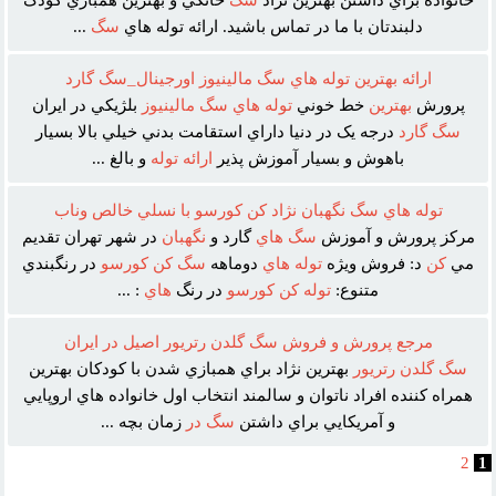
خانواده براي داشتن بهترين نژاد
سگ
خانگي و بهترين همبازي کودک
دلبندتان با ما در تماس باشيد. ارائه توله هاي
سگ
...
ارائه بهترين توله هاي سگ مالينيوز اورجينال_سگ گارد
پرورش
بهترين
خط خوني
توله
هاي
سگ
مالينيوز
بلژيکي در ايران
سگ
گارد
درجه يک در دنيا داراي استقامت بدني خيلي بالا بسيار
باهوش و بسيار آموزش پذير
ارائه
توله
و بالغ ...
توله هاي سگ نگهبان نژاد کن کورسو با نسلي خالص وناب
مرکز پرورش و آموزش
سگ
هاي
گارد و
نگهبان
در شهر تهران تقديم
مي
کن
د: فروش ويژه
توله
هاي
دوماهه
سگ
کن
کورسو
در رنگبندي
متنوع:
توله
کن
کورسو
در رنگ
هاي
: ...
مرجع پرورش و فروش سگ گلدن رتريور اصيل در ايران
سگ
گلدن
رتريور
بهترين نژاد براي همبازي شدن با کودکان بهترين
همراه کننده افراد ناتوان و سالمند انتخاب اول خانواده هاي اروپايي
و آمريکايي براي داشتن
سگ
در
زمان بچه ...
2
1