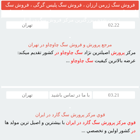
فروش سگ ژرمن ارزان ، فروش سگ پلیس گرگی ، فروش سگ
گارد نگهبان ، مرکز قیمت خرید وفروش سگ ، فروش سگ خانگی
تربیت شده ، بزرگترین مرکز فروش سگ در ایران
02.22
تهران
مرجع پرورش و فروش سگ چاوچاو در تهران
مرکز
پرورش
اصيلترين نژاد
سگ
چاوچاو
در
کشور تقديم ميکند:
عرضه بالاترين کيفيت
سگ
چاوچاو
...
03.21
با ما در تماس باشید
تهران
قوي مرکز پرورش سگ گارد در ايران
قوي
مرکز
پرورش
سگ
گارد
در
ايران
با بيشترين و اصيل ترين مولد ها
در
کشور اولين و تخصصي ...