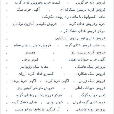
فروش لانه خرگوش
،
قیمت خرید وفروش غذای گربه
،
فروش گربه پرشین نسکافه ای
،
آگهی خرید سگ
،
ماهی اکسولوتل یا ماهی راه رونده مکزیکی
،
خرید وفروش غذای گربه
،
فروش طوطی آمازون توکمان
،
مرکز فروش غذای خشک گربه
،
فروش قناری تیم برادوی اسپانیایی
،
پت شاپ فروش غذای گربه
،
فروش کبوتر شاهین سیاه
،
فروش گربه پرشین بلو
،
همستر
،
آگهی خرید حیوانات اهلی
،
کبوتر برفی
،
پرورش سگ هاسکی
،
مقاله سگ روتوایلر
،
فروش سگ شکاری
،
کنسرو غذای گربه ارزان
،
فروش سگ ژرمن
،
آگهی خرید گربه
،
آگهی خرید پرنده
،
فروش حیوانات اهلی
،
فروش طوطی کونور پیتز
،
تعبیر خواب گرگ
،
مرکز فروش کنسرو غذای گربه
،
خرید غذای گربه ارزان
،
کبوتر بوللی
،
غذای خشک گربه
،
پرورش توله هاسکی
،
آیا کرگدن ها واقعا تندخو هستند
،