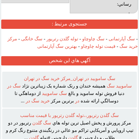
رساني:
بازديد:
جستجوی مرتبط :
آدرس
وب :‌
-
سگ آپارتمانی
-
سگ چاوچاو
-
توله گلدن رتریور
-
سگ خانگی
-
مرکز
خرید سگ
-
قیمت توله چاوچاو
-
بهترین سگ آپارتمانی
آگهي هاي اين شخص
سگ ساموييد در تهران_مرکز خريد سگ در تهران
ساموييد
سگ
هميشه خندان و رنک شماره يک زيباترين نژاد
سگ
در
دنيا فروش توله سامويد و بالغ
سگ
ساموييد
از دوماهگي تا
دوسالگي ارائه شده
در
برترين مرکز
خريد
سگ
در
...
سگ گلدن رتريور،،توله گلدن رتريور با قيمت مناسب
مرکز پرورش و پخش اصيل ترين توله هاي
سگ
گلدن
رتريور در دو
تيپ اروپايي و آمريکايي تراکم مو عالي در رنگبندي متنوع رنگ کرم و
طلايي و دارچيني #
گلدن
دارچيني #توله
گلدن
...