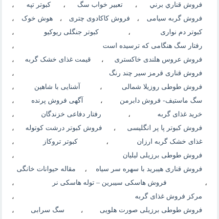
فروش قناري برني
،
تعبیر خواب سگ
،
کبوتر تپه
،
فروش گربه سیامی
،
فروش کاکادوی چتری
،
هوش خوک
،
کبوتر دم نواری
،
کبوتر جنگلی ریوکیو
،
رفتار سگ هنگامی که ترسیده است
،
فروش عروس هلندی خاکستری
،
قیمت غذای خشک گربه
،
فروش قناری قرمز سیر چند رنگ
،
فروش طوطی روزیلا شمالی
،
آشنایی با شاهین
،
سگ ماستيف- فروش دابرمن
،
آگهی فروش پرنده
،
خرید غذای گربه
،
رفتار دفاعی خزندگان
،
فروش کبوتر پا پر انگلیسی
،
فروش کبوتر درشت کوتوله
،
غذای خشک گربه ارزان
،
کبوتر تروکاز
،
فروش طوطی برزیلی لیلیان
،
فروش قناری هیبرید با سهره سر سیاه
،
مقاله حیوانات خانگی
،
فروش هاسکی سیبرین – توله هاسکی نر
،
مرکز فروش غذای گربه
،
فروش طوطی برزیلی صورت هلویی
،
سگ سرابی
،