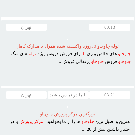
09.13
تهران
توله چاوچاو 50روزه واکسينه شده همراه با مدارک کامل
چاوچاو
هاي خالص و زي
با
براي فروش فروش ويژه
توله
هاي سگ
چاوچاو
فروش
چاوچاو
پرتقالي فروش ...
03.21
با ما در تماس باشید
تهران
بزرگترين مرکز پرورش چاوچاو
بهترين و اصيل ترين
چاوچاو
ها را از ما بخواهيد .
مرکز
پرورش
با در
اختيار داشتن بيش از 20 ...