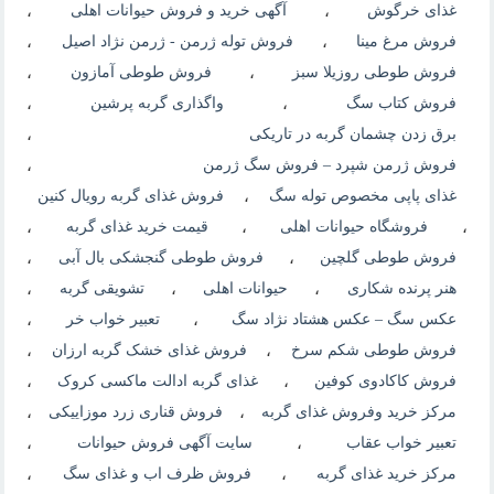
غذای خرگوش
،
آگهی خرید و فروش حیوانات اهلی
،
فروش مرغ مینا
،
فروش توله ژرمن - ژرمن نژاد اصیل
،
فروش طوطی روزیلا سبز
،
فروش طوطی آمازون
،
فروش کتاب سگ
،
واگذاری گربه پرشین
،
برق زدن چشمان گربه در تاریکی
،
فروش ژرمن شپرد – فروش سگ ژرمن
،
غذای پاپی مخصوص توله سگ
،
فروش غذای گربه رویال کنین
،
فروشگاه حیوانات اهلی
،
قیمت خرید غذای گربه
،
فروش طوطی گلچین
،
فروش طوطی گنجشکی بال آبی
،
هنر پرنده شکاری
،
حیوانات اهلی
،
تشویقی گربه
،
عکس سگ – عکس هشتاد نژاد سگ
،
تعبیر خواب خر
،
فروش طوطی شکم سرخ
،
فروش غذای خشک گربه ارزان
،
فروش کاکادوی کوفین
،
غذای گربه ادالت ماکسی کروک
،
مرکز خرید وفروش غذای گربه
،
فروش قناری زرد موزاییکی
،
تعبیر خواب عقاب
،
سایت آگهی فروش حیوانات
،
مرکز خرید غذای گربه
،
فروش ظرف اب و غذای سگ
،