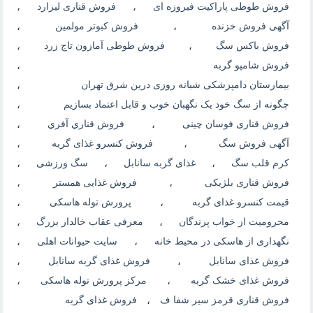
فروش طوطی پاراکیت فیروزه ای
،
فروش قناری لیزارد
،
آگهی فروش خزنده
،
فروش کبوتر مولمین
،
فروش باکس سگ
،
فروش طوطی آمازون تاج زرد
،
فروش شامپو گربه
،
بیمارستان دامپزشکی شبانه روزی درین شرق تهران
،
چگونه از سگ خود یک نگهبان خوب و قابل اعتماد بسازیم
،
فروش قناری فوسان چینی
،
فروش قناري آفري
،
آگهی فروش سگ
،
فروش کنسرو غذای گربه
،
کرم قلب سگ
،
غذای گربه سانابل
،
سگ ورزشی
،
فروش قناری بلژیکی
،
فروش غذایی همستر
،
قیمت کنسرو غذای گربه
،
پرورش توله هاسکی
،
محرومیت از خواب پرندگان
،
معرفی عقاب خالدار بزرگ
،
نگهداری از هاسکی در محیط خانه
،
سایت حیوانات اهلی
،
فروش غذای سانابل
،
فروش غذای گربه سانابل
،
فروش غذای خشک گربه
،
مرکز پرورش توله هاسکی
،
فروش قناری قرمز سیر شفا ف
،
فروش غذای گربه