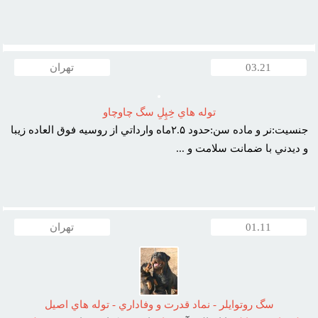
03.21
تهران
توله هاي خِپِلِ سگ چاوچاو
جنسيت:نر و ماده سن:حدود ۲.۵ماه وارداتي از روسيه فوق العاده زيبا
و ديدني با ضمانت سلامت و ...
01.11
تهران
سگ روتوايلر - نماد قدرت و وفاداري - توله هاي اصيل