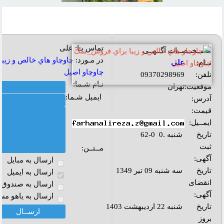
تماس بـا: علی
مشــخــصــات آگــهــی
در مـورد:
چاوچاو هاي خالص و زي
نــام:
علی
چاوچاو اصيل
تلفن:
09370298969
نـام شـما:
موقعیت:
تهران
ایمیل شـما:
آدرس:
قیمت:
ایمــیل:
تاریخ
شنبه .0 0-62
ثبت
مــتــن:
آگهی:
ارسال به مبايل
تاریخ
سه شنبه 09 تیر 1349
ارسال به ايميل
انقضای
ارسال به صندوق پ
آگهی:
ارسال به ياهو مس
تاريخ
شنبه 22 اردیبهشت 1403
بروز