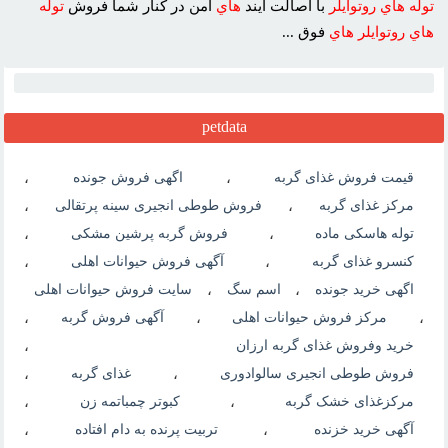
توله
هاي
روتوايلر
با اصالت آيند
هاي
امن در کنار شما فروش
توله
هاي
روتوايلر
هاي
فوق ...
petdata
قیمت فروش غذای گربه
،
اگهی فروش جونده
،
مرکز غذای گربه
،
فروش طوطی انجیری سینه پرتقالی
،
توله هاسکی ماده
،
فروش گربه پرشین مشکی
،
کنسرو غذای گربه
،
آگهی فروش حیوانات اهلی
،
اگهی خرید جونده
،
اسم سگ
،
سایت فروش حیوانات اهلی
،
مرکز فروش حیوانات اهلی
،
آگهی فروش گربه
،
خرید وفروش غذای گربه ارزان
،
فروش طوطی انجیری سالوادوری
،
غذای گربه
،
مرکزغذای خشک گربه
،
کبوتر چمباتمه زن
،
آگهی خرید خزنده
،
تربیت پرنده به دام افتاده
،