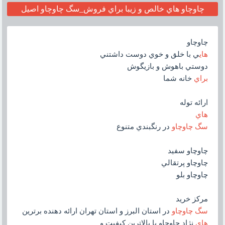
چاوچاو هاي خالص و زيبا براي فروش_سگ چاوچاو اصيل
چاوچاو
هاي
ي با خلق و خوي دوست داشتني
دوستي باهوش و بازيگوش
براي
خانه شما
ارائه توله
هاي
سگ چاوچاو
در رنگبندي متنوع
چاوچاو سفيد
چاوچاو پرتقالي
چاوچاو بلو
مرکز خريد
سگ چاوچاو
در استان البرز و استان تهران ارائه دهنده برترين
هاي
نژاد چاوچاو با بالاترين کيفيت و