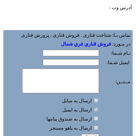
آدرس وب :‌
تماس بـا: شناخت قناری . فروش قناری . پرورش قناری
در مـورد:
فروش قناري فري شمال
نـام شـما:
ایمیل شـما:
مــتــن:
ارسال به مبايل
ارسال به ايميل
ارسال به صندوق پيامها
ارسال به ياهو مسنجر