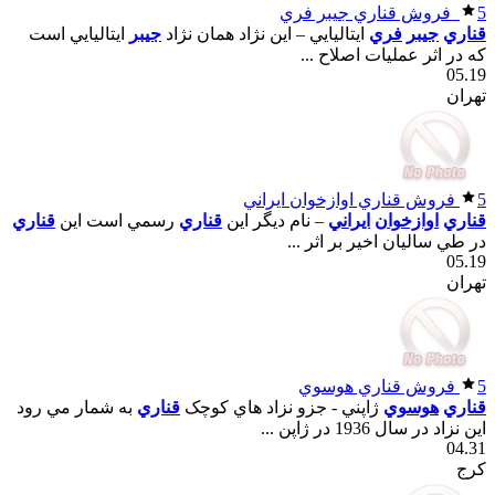
5
فروش قناري جيبر فري
قناري
جيبر
فري
ايتاليايي – اين نژاد همان نژاد
جيبر
ايتاليايي است
که در اثر عمليات اصلاح ...
05.19
تهران
5
فروش قناري اوازخوان ايراني
قناري
اوازخوان
ايراني
– نام ديگر اين
قناري
رسمي است اين
قناري
در طي ساليان اخير بر اثر ...
05.19
تهران
5
فروش قناري هوسوي
قناري
هوسوي
ژاپني - جزو نزاد هاي کوچک
قناري
به شمار مي رود
اين نزاد در سال 1936 در ژاپن ...
04.31
کرج