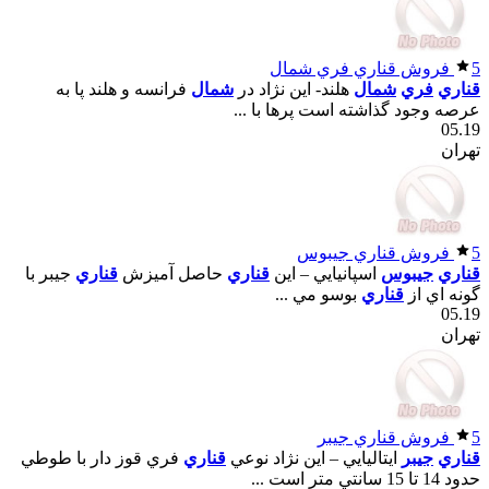
5
فروش قناري فري شمال
قناري
فري
شمال
هلند- اين نژاد در
شمال
فرانسه و هلند پا به
عرصه وجود گذاشته است پرها با ...
05.19
تهران
5
فروش قناري جيبوس
قناري
جيبوس
اسپانيايي – اين
قناري
حاصل آميزش
قناري
جيبر با
گونه اي از
قناري
بوسو مي ...
05.19
تهران
5
فروش قناري جيبر
قناري
جيبر
ايتاليايي – اين نژاد نوعي
قناري
فري قوز دار با طوطي
حدود 14 تا 15 سانتي متر است ...