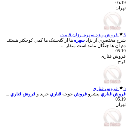
05.19
تهران
5
فروش ويژه سهره ارزان قيمت
شرح مختصري از نژاد
سهره
ها از گنجشک ها کمي کوچکتر هستند
دم آن ها چنگال مانند است منقار ...
05.19
فروش قناری
کرج
5
فروش قناري
فروش
قناري
پيشرو
فروش
جوجه
قناري
خريد و
فروش
قناري
...
05.19
تهران