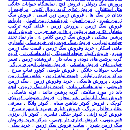
پرورش سگ رتوایلر
،
فروش فنچ
،
نمایشگاه حیوانات خانگی
هتل استقلال
،
فروش غذای گربه رویال کنین
،
مراقبت از
دندان در سگ ها
،
فروش ژرمن زین اسبی
،
فروش سگ
ژرمن شپرد
،
ژرمن اصیل
،
فروشنده ژرمن اصیل
،
واردات
فروش سگ ژرمن
،
پرورش ژرمن
،
غذای گربه ترکیب
متعادل 32 درصد پروتئین و 16 درصد چربی
،
فروش گربه
پرشین مشکی
،
فروش سگ ژرمن کلاس a
،
مار نماد تجدد
حیات و نوزایی
،
فروش سگ فوت وفن خرید سگ
،
نگهداری
ماهی اسکار
،
خرید وفروش سگ ژرمن
،
قیمت سگ ژرمن
شپرد
،
فروش کبوتر چلچله افسونگر
،
توله هاسکی نر
،
گروه
گربه پرشین های دودی و سایه دار
،
فروشنده ژرمن
،
تعبیر
خواب ملخ
،
فروش هاسکی
،
فروش طوطی انجیری بزرگ
،
سايت حيوانات خانگي
،
فروش طوطی کونور نقاب سرخ
،
مرکز پرورش رتوایلر
،
قیمت توله ژرمن
،
عکس سگ ژرمن
شپرد
،
پرورش هاسکی
،
خرید وفروش ژرمن
،
سگ ژرمن
فروشی
،
توله هاسکی ماده
،
قیمت توله سگ ژرمن
،
آنچه
باید در مورد سلامتی گربه پرشین بدانید
،
توله هاسکی
،
فروش سگ آپارتمانی غیر مجاز
،
فروش طوطی کوریلای
کوچک
،
فروش کبوتر شاهین سیاه
،
کبوتر وانگا
،
معرفی
عقاب خالدار بزرگ
،
فروش قناری هیبرید با سهره سرخ
،
فروش گربه ژاپنی
،
کبوتر جنگلی نیلجری
،
کبوتر بال برنزی
قلم مویی
،
فروش قناری دار چینی
،
مرکز خرید وفروش
سگ ژرمن شپرد
،
سایت فروش سگ ژرمن
،
خرید سگ
،