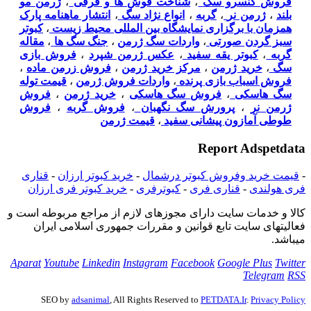
فروش کنسرو سگ
،
شناخت قوش ها و قرقی
،
ژرمن مو
بلند
،
ژرمن نر
،
گربه
،
انواع نژاد سگ
،
انتشار ماهنامه پارک
همزمان با برگزاری نمایشگاه بین المللی محیط زیست
،
کبوتر
سبز گردن صورتی
،
واردات سگ ژرمن
،
جنگ سگ ها
،
مقاله
گربه
،
کبوتر یقه سفید
،
عکس ژرمن شپرد
،
فروش بازی
سگ
،
خرید ژرمن
،
مرکز خرید ژرمن
،
فروش زرمن ماده
،
فروش اسباب بازی پرنده
،
واردات فروش ژرمن
،
قیمت توله
سگ هاسکی
،
فروش سگ هاسکی
،
خرید ژرمن
،
فروش
ژرمن نر
،
پرورش سگ نگهبان
،
فروش گربه
،
فروش
طوطی آمازون پیشانی سفید
،
قیمت ژرمن
Report Adspetdata
-
قیمت خرید وفروش کبوتر درشمال
-
خرید کبوتر ارزان
-
قنارى
فرى هولندی
-
قنارى فرى
-
‌کبوترفری
-
خرید کبوتر فری ارزان
كالا و خدمات سایت دارای مجوزهای لازم از مراجع مربوطه است و
فعاليتهای سايت تابع قوانين و مقررات جمهوری اسلامی ايران
میباشد.
Aparat
Youtube
Linkedin
Instagram
Facebook
Google Plus
Twitter
Telegram
RSS
SEO by
adsanimal
, All Rights Reserved to
PETDATA.Ir
.
Privacy Policy