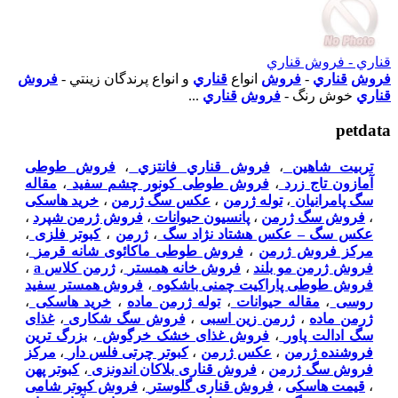
قناري - فروش قناري
فروش
قناري
-
فروش
انواع
قناري
و انواع پرندگان زينتي -
فروش
قناري
خوش رنگ -
فروش
قناري
...
petdata
تربیت شاهین
،
فروش قناري فانتزي
،
فروش طوطی
آمازون تاج زرد
،
فروش طوطی کونور چشم سفید
،
مقاله
سگ پامرانیان
،
توله ژرمن
،
عکس سگ ژرمن
،
خرید هاسکی
،
فروش سگ ژرمن
،
پانسیون حیوانات
،
فروش ژرمن شپرد
،
عکس سگ – عکس هشتاد نژاد سگ
،
ژرمن
،
کبوتر فلزی
،
مرکز فروش ژرمن
،
فروش طوطی ماکائوی شانه قرمز
،
فروش ژرمن مو بلند
،
فروش خانه همستر
،
ژرمن کلاس a
،
فروش طوطی پاراکیت چمنی باشکوه
،
فروش همستر سفید
روسی
،
مقاله حیوانات
،
توله ژرمن ماده
،
خرید هاسکی
،
ژرمن ماده
،
ژرمن زین اسبی
،
فروش سگ شکاری
،
غذای
سگ ادالت پاور
،
فروش غذای خشک خرگوش
،
بزرگ ترین
فروشنده ژرمن
،
عکس ژرمن
،
کبوتر چرتی فلس دار
،
مرکز
فروش سگ ژرمن
،
فروش قناری بلاکان اندونزی
،
کبوتر پهن
،
قیمت هاسکی
،
فروش قناری گلوستر
،
فروش کبوتر شامی