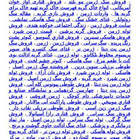
،
فروش سگ ژرمن مو بلند
،
فروش قناری آواز خوان
آمریکایی
،
انواع خاک گربه فهرست خاک گربه تهیه خاک برای
گربه ها
،
واردات ژرمن
،
فروش بازی گربه
،
مقاله سگ
روتوایلر
،
غذای خشک سگ
،
فروش سگ هاسکی نمایشی
،
سایت فروش ژرمن
،
زندگی اجتماعی خوکچه هندی
،
فروش
توله ژرمن
،
فروش گربه پرشین
،
قیمت ژرمن شپرد
،
فروش هاسکی سیبرین
،
فروش قناري گيبوسو
،
کبوتر پشت
رنگ پریده
،
سگ سرابی
،
فروش ژرمن
،
ژرمن
،
فروش سگ
ژرمن پت دیتا
،
ژرمن نر
،
غذای سگ کنسرو های سوپر
پریمیوم مخلوط بلکاندو
،
توله ژرمن
،
غذای گربه ادالت بوی
کت با طعم مرغ
،
سگ هاسکی
،
کبوتر چشم لخت
،
فروش
طوطی برزیلی سوین درین
،
فروشنده سگ ژرمن اصیل
،
هاسکی
،
توله ژرمن شپرد
،
فروش دان آراء
،
فروش توله
ژرمن شپرد
،
خرید گربه
،
فروش سگ ژرمن اصیل
،
فروش
توله ژرمن پت دیتا
،
فروش طوطی پیونوس کله آبی
،
فروش
ژرمن پت دیتا
،
چهارمین گردهمایی و نمایشگاه صنایع و
خدمات دامپزشکی دام کوچک
،
ژرمن فروشی
،
فروش
قناري موبيخي
،
فروش طوطی پاراکیت آبی مالابار
،
فروش
سگ ژرمن زین اسبی
،
فروش طوطی برزیلی نقاب دار
،
فروش سگ سرابی
،
فروش قناری رازا اسپانولا
،
فروش
سگ گرگی
،
توله سگ سرابی
،
توله زرمن اصیل
،
مار نماد
درمانگری و پزشکی
،
غذای سگ ادالت حاوی گوشت و برنج
،
فروش توله هاسکی
،
فروش توله زرمن نر
،
غذای گربه پوچ
های سوپر پریمیوم لئوناردو
،
فروش ژرمن ماده
،
مرکز