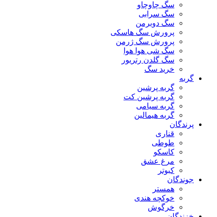
سگ چاوچاو
سگ سرابی
سگ دوبرمن
پرورش سگ هاسکی
پرورش سگ ژرمن
سگ شی هوا هوا
سگ گلدن رتریور
خرید سگ
گربه
گربه پرشین
گربه پرشین کت
گربه سیامی
گربه هیمالین
پرندگان
قناری
طوطی
کاسکو
مرغ عشق
کبوتر
جوندگان
همستر
خوکچه هندی
خرگوش
خزندگان