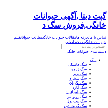
گپت دیتا ,آگهی حیوانات
خانگی,فروش سگ د
تماس با ما
تعرفه ها
مقالات حیوانات خانگی
مطالب حیوانات
فیلم
حیوانات خانگی
صفحه اصلی
دسته بندی حیوانات خانگی
سگ
سگ هاسکی
سگ ژرمن
سگ تریر
سگ شیتزو
سگ نگهبان
سگ گارد
سگ پامرانیان
سگ روتوایلر
سگ پیت بول
سگ گریت دین