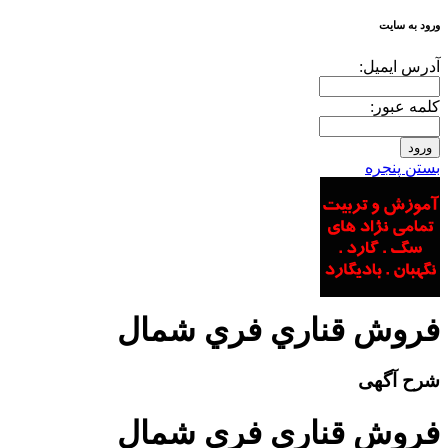
ورود به سایت
آدرس ايميل:
کلمه عبور:
بستن پنجره
فروش قناري فري شمال
شرح آگهی
فروش قناري فري شمال