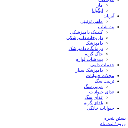
مار
ایگوانا
آبزیان
ماهی تزئینی
پت شاپ
کلینیک دامپزشکی
داروخانه دامپزشکی
دامپزشک
درمانگاه دامپزشک
خاگ گربه
پت شاپ لوازم
خدمات دامی
دامپزشک سیار
مجلات حیوانات
تربیت سگ
مربی سگ
غذای حیوانات
غذای سگ
غذای گربه
حیوانات خانگی
بستن پنجره
ورود / ثبت نام