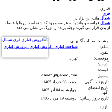
قناري
فري
شمال
هلند- اين نژاد در
شمال
فرانسه و هلند پا به عرصه وجود گذاشته است پرها با فاصله
از بدن قرار مي گيرند وچثه پرنده را بزرگ تر نشان مي دهد
مشــخــصــات آگــهــی
نــام:
شناخت قناری . فروش قناری . پرورش قناری
تلفن:
موقعیت:
تهران
آدرس:
قیمت:
ایمــیل:
تاریخ ثبت آگهی:
جمعه 08 خرداد 1405
تاریخ انقضای
چهارشنبه 04 آذر 1405
آگهی:
تاريخ بروز رساني:
دوشنبه 19 مرداد 1405
بازديد: