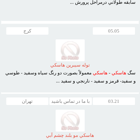
سابقه طولاني درمراحل پرورش ...
05.05
کرج
توله سيبرين هاسکي
سگ
هاسکي
-
هاسکي
معمولاً بصورت دو رنگ سياه وسفيد - طوسي
و سفيد- قرمز و سفيد - نارنجي و سفيد ...
03.21
با ما در تماس باشید
تهران
هاسکي مو بلند چشم آبي