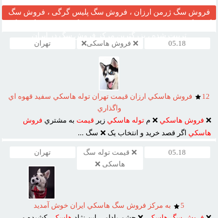
فروش سگ ژرمن ارزان ، فروش سگ پلیس گرگی ، فروش سگ
گارد نگهبان ، مرکز قیمت خرید وفروش سگ ، فروش سگ خانگی
تربیت شده ، بزرگترین مرکز فروش سگ در ایران
05.18
❌ فروش هاسکی❌
تهران
12
فروش هاسکي ارزان قيمت تهران توله هاسکي سفيد قهوه اي
واگذاري
❌
فروش
هاسکي
❌ م
توله
هاسکي
زير
قيمت
به مشتري
فروش
هاسکي
اگر قصد خريد و انتخاب يک ❌ سگ ...
05.18
❌ قیمت توله سگ
تهران
هاسکی ❌
5
به مرکز فروش سگ هاسکي ايران خوش آمديد
❌
فروش
سگ
هاسکي
❌ چشم بادامي اين نژاد
هاسکي
کشيده و