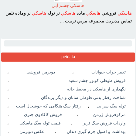
هاسکي چشم آبي
هاسکي
فروشي
هاسکي
ماده
هاسکي
نر توله
هاسکي
نر وماده تلفن
تماس مديريت مجموعه مربي تربيت ...
petdata
تعبیر خواب حیوانات
،
دوبرمن فروشی
،
فروش طوطی کونور چشم سفید
،
نگهداری از هاسکی در محیط خانه
،
شناخت رفتار بدنی طوطی سانان و دیگر پرندگان
،
توله سگ سرابی
،
رفتار سگ هنگامی که خوشحال است
،
مرکزفروش ژرمن
،
فروش کاکادوی چتری
،
واردات فروش سگ تریر
،
قیمت توله سگ هاسکی
،
بهداشت و اصول جرم گیری دندان
،
عکس دوبرمن
،