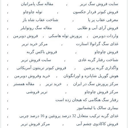
سایت فروش سگ تریر
،
مقاله سگ پامرانیان
،
فروش کبوتر فردار جکسون
،
توله چاوچاو
،
معرفی عقاب پر پا
،
شناخت عقاب شاه باز
،
فروش آرای آبی و طلایی
،
مقاله سگ روتوایلر
،
واردات دوبرمن
،
پرورش توله هاسکی
،
فروش دوبرمن
،
غذای سگ گرانولا استارت
،
مرکز خرید تریر
،
فروش چاوچاو
،
فروش باکس گربه
،
شناخت رفتار گربه عادی
،
سایت فروش تریر
،
واگذاری گربه پرشین
،
فروش کبوتر ترینتون آمریکائی
،
هوش گوریل شاپانزه و اورانگوتان
،
خرید وفروش دوبرمن
،
مرکز پرورش سگ در ایران
،
خرید تریر
،
مقاله همستر
،
مرکز فروش چاوچاو
،
تریر فروشی
،
رفتار سگ هنگامی که هیجان زده است
،
بیماری سالک یا لیشمانیوز
،
غذای گربه ترکیب متعادل 32 درصد پروتئین و 16 درصد چربی
،
فروش کاکادوی چشم آبی
،
مرکز فروش تریر
،