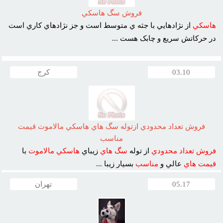
فروش سگ هاسکي
هاسکي
از نژادهايي با جثه ي متوسط است و جز نژادهاي کاري است
در حرکاتش سريع و چابک هست ...
03.10
کرج
فروش تعداد محدودي ازتوله سگ هاي هاسکي مالاموت قيمت
مناسب
فروش
تعداد
محدودي
از توله
سگ
هاي
زيباي
هاسکي
مالاموت
با
قيمت
هاي
عالي و
مناسب
بسيار زيبا ...
05.17
تهران