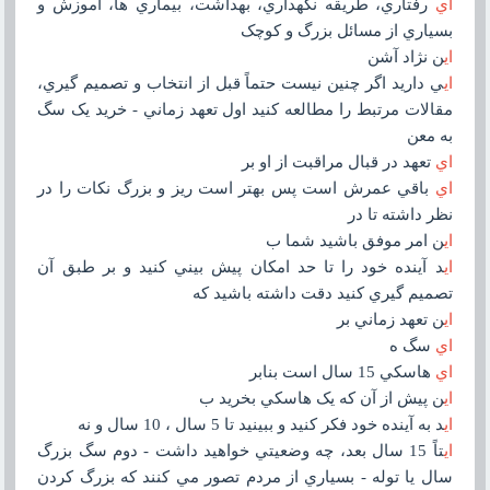
اي
رفتاري، طريقه نگهداري، بهداشت، بيماري ها، آموزش و
بسياري از مسائل بزرگ و کوچک
اي
ن نژاد آشن
اي
ي داريد اگر چنين نيست حتماً قبل از انتخاب و تصميم گيري،
مقالات مرتبط را مطالعه کنيد اول تعهد زماني - خريد يک سگ
به معن
اي
تعهد در قبال مراقبت از او بر
اي
باقي عمرش است پس بهتر است ريز و بزرگ نکات را در
نظر داشته تا در
اي
ن امر موفق باشيد شما ب
اي
د آينده خود را تا حد امکان پيش بيني کنيد و بر طبق آن
تصميم گيري کنيد دقت داشته باشيد که
اي
ن تعهد زماني بر
اي
سگ ه
اي
هاسکي 15 سال است بنابر
اي
ن پيش از آن که يک هاسکي بخريد ب
اي
د به آينده خود فکر کنيد و ببينيد تا 5 سال ، 10 سال و نه
اي
تاً 15 سال بعد، چه وضعيتي خواهيد داشت - دوم سگ بزرگ
سال يا توله - بسياري از مردم تصور مي کنند که بزرگ کردن