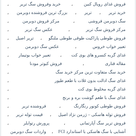
فروش غذای رویال کنین
،
خرید وفروش سگ تریر
،
خرید تریر
،
تریر
،
بزرگ ترین فروشنده دوبرمن
،
سگ دوبرمن فروشی
،
مرکز فروش دوبرمن
،
مرکز فروش سگ تریر
،
عکس سگ تریر
،
فروش طوطی پاراکیت طوقی طوطی ملنگو
،
تریر اصیل
،
تعبیر خواب خروس
،
عکس سگ دوبرمن
،
غذای گربه کنسرو های بوی کت
،
تعبیر خواب بوتیمار
،
مقاله قناری
،
فروش کبوتر مودنا
،
خرید سگ متفاوت ترین مرکز خرید سگ
،
غذای سگ ادالت بدون غلات با طعم طیور
،
غذای گربه مخلوط بوی کت
،
غذای سگ با طعم گوشت بره و برنج
،
فروش طوطی کونور رنگارنگ
،
فروشنده تریر
،
فروش توله هاسکی – ژرمن نژاد اصیل
،
قیمت توله تریر
،
فروش تریر سگ آپارتمانی
،
پرورش رتوایلر
،
آشنایی با سگ هاسکی با استاندارد FCI
،
واردات سگ دوبرمن