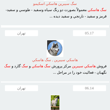
سگ سيبرين هاسکي اسکيمو
سگ
هاسکي
معمولاً بصورت دو رنگ سياه وسفيد - طوسي و سفيد-
قرمز و سفيد - نارنجي و سفيد ديده ...
05.17
تهران
هاسکي سيبرين , سگ هاسکي
فروش
هاسکي
سيبرين
مرکز پرورش
سگ
هاسکي
و
سگ
گارد و
سگ
نگهبان - فعاليت خود را در مراحل ...
06.14
تهران