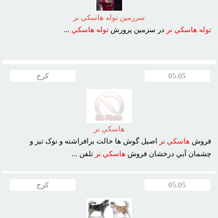
سرزمين توله هاسکي نر
توله
هاسکي
نر
در سزمين پرورش
توله
هاسکي
...
05.05
کرج
هاسکي نر
فروش
هاسکي
نر
اصيل گوش ها حالت برافراشته و نوک تيز و
چشمان آبي درخشان فروش
هاسکي
نر
تلفن ...
05.05
کرج