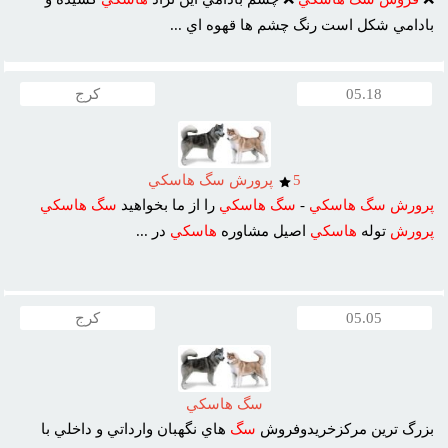
بادامي شکل است رنگ چشم ها قهوه اي ...
05.18
کرج
5
پرورش سگ هاسکي
پرورش
سگ
هاسکي
-
سگ
هاسکي
را از ما بخواهيد
سگ
هاسکي
پرورش
توله
هاسکي
اصيل مشاوره
هاسکي
در ...
05.05
کرج
سگ هاسکي
بزرگ ترين مرکزخريدوفروش
سگ
هاي نگهبان وارداتي و داخلي با