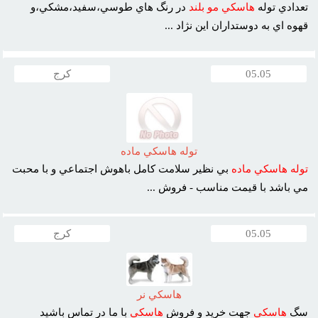
تعدادي توله
هاسکي
مو
بلند
در رنگ هاي طوسي،سفيد،مشکي،و
قهوه اي به دوستداران اين نژاد ...
05.05
کرج
توله هاسکي ماده
توله
هاسکي
ماده
بي نظير سلامت کامل باهوش اجتماعي و با محبت
مي باشد با قيمت مناسب - فروش ...
05.05
کرج
هاسکي نر
سگ
هاسکي
جهت خريد و فروش
هاسکي
با ما در تماس باشيد