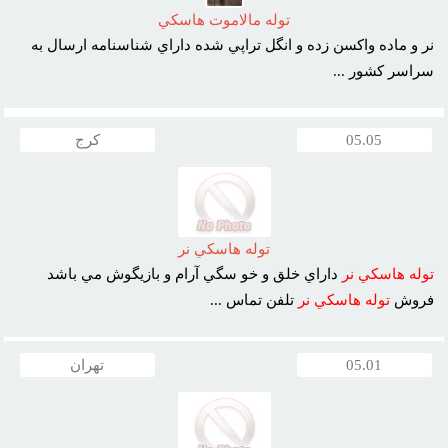
توله مالاموت هاسکي
نر و ماده واکسن زده و انگل تراپي شده داراي شناسنامه ارسال به
سراسر کشور ...
05.05
کرج
توله هاسکي نر
توله
هاسکي
نر
داراي خلق و خو سگي آرام و بازيگوش مي باشد
فروش
توله
هاسکي
نر
تلفن تماس ...
05.01
تهران