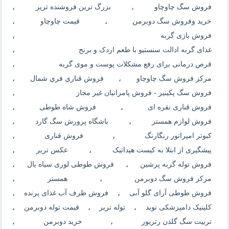
فروش سگ چاوچاو
،
بزرگ ترین فروشنده تریر
،
خرید وفروش سگ دوبرمن
،
قیمت چاوچاو
،
فروش بازی گربه
،
غذای گربه ادالت سنستیو با طعم اردک و برنج
،
قرص درمانی برای رفع مشکلات پوست و موی گربه
،
مرکز فروش سگ چاوچاو
،
فروش قناري فري شمال
،
فروش سگ پكينيز - فروش پامرانیان غیر مجاز
،
فروش قناری نقره ای
،
فروش شاه طوطی
،
فروش لوازم همستر
،
باشگاه پرورش سگ گارد
،
کبوتر امپراتور رنگارنگ
،
فروش قناری
،
پیشگیری از ابتلا به کیست هیداتیک
،
عکس تریر
،
فروش توله گربه پرشین
،
فروش طوطی لوری سیاه بال
،
مرکز فروش سگ دوبرمن
،
همستر
،
فروش طوطی آرای گلو آبی
،
فروش ظرف آب غذای پرنده
،
کلینیک دامپزشکی نوید
،
توله تریر
،
قیمت توله دوبرمن
،
تربیت سگ گلدن رتریور
،
خرید دوبرمن
،