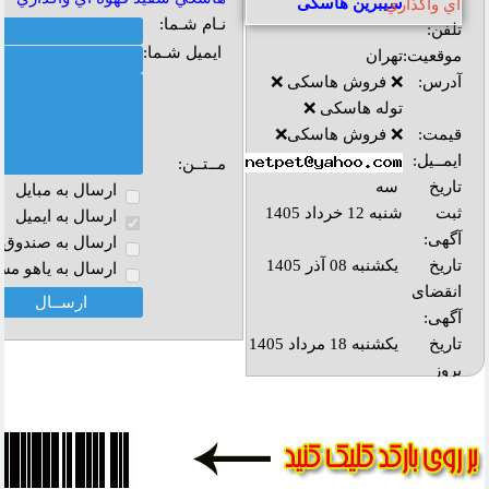
سیبرین هاسکی
نـام شـما:
تلفن:
ایمیل شـما:
موقعیت:
تهران
آدرس:
❌ فروش هاسکی ❌
توله هاسکی ❌
قیمت:
❌ فروش هاسکی❌
ایمــیل:
مــتــن:
تاریخ
سه
ارسال به مبايل
ثبت
شنبه 12 خرداد 1405
ارسال به ايميل
آگهی:
ارسال به صندوق پ
تاریخ
یکشنبه 08 آذر 1405
ارسال به ياهو مس
انقضای
آگهی:
تاريخ
یکشنبه 18 مرداد 1405
بروز
رساني:
بازديد:
آدرس