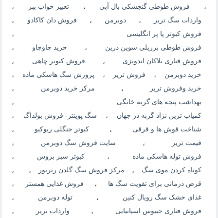
،
فروش طوطی گنجشکی بال آبی
،
تعبیر خواب ببر
،
واردات سگ تریر
،
دوبرمن
،
فروش دان کاکادو
،
فروش کبوتر پا پر انگلیسی
،
فروش طوطی برزیلی سوین درین
،
خرید چاوچاو
،
فروش قناری بلاکان اندونزی
،
فروش کبوتر چاهی
،
خرید دوبرمن
،
فروش تریر
،
پرورش سگ هاسکی ماده
،
خرید وفروش تریر
،
مرکز خرید دوبرمن
،
بهداشت پنجه های گربه خانگی
،
کمیاب ترین نژاد گربه در جهان
،
سگ پوينتر- فروش بولداگ
،
شناخت قوش ها و قرقی
،
کبوتر جنگلی ریوکیو
،
قیمت تریر
،
سایت فروش سگ دوبرمن
،
فروش توله هاسکی ماده
،
کبوتر سبز بروس
،
کوتاه کردن موی سگ
،
مرکز فروش سگ گلدن رتریور
،
،
قرص درمانی برای تقویت سگ ها
،
فروش غذایی همستر
،
غذای خشک سگ رویال کنین
،
توله دوبرمن
،
فروش قناری جیبوس اسپانیایی
،
واردات تریر
،