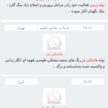
توله
ژرمن
فعاليت خود رادر مراحل پرورش و اصلاح نژاد سگ گارد ،
سگ نگهبان آغاز نموده ...
03.21
با ما در تماس باشید
تهران
هاسکي پت
توله
هاسکي
در رنگ هاي سفيد،مشکي،طوسي،قهوه اي انگل زدايي
و واکسينه شده شناسنامه و برگه ...
05.05
کرج
شناخت سگ هاسکي