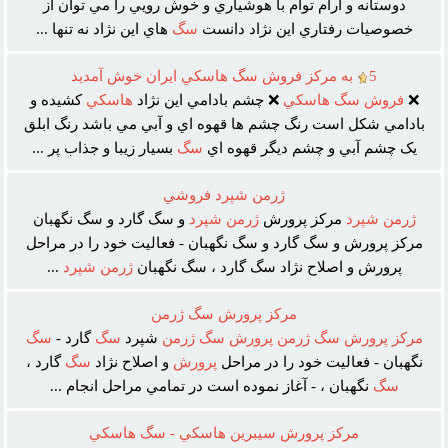
دوستانه و آرام توام با هوشياري و خوش رويي را مي توان از
خصوصيات رفتاري اين نژاد دانست
سگ
هاي اين نژاد نه تنها ...
5
به مرکز فروش سگ هاسکي ايران خوش آمديد
❌
فروش
سگ
هاسکي
❌ چشم بادامي اين نژاد
هاسکي
کشيده و
بادامي شکل است رنگ چشم ها قهوه اي و آبي مي باشد رنگ ابلق
يک چشم آبي و چشم ديگر قهوه اي
سگ
بسيار زيبا و جذاب پر ...
ژرمن شپرد فروشي
ژرمن
شپرد
مرکز پرورش
ژرمن
شپرد
و سگ گارد و سگ نگهبان
مرکز پرورش و سگ گارد و سگ نگهبان - فعاليت خود را در مراحل
پرورش و اصلاح نژاد سگ گارد ، سگ نگهبان
ژرمن
شپرد
...
مرکز پرورش سگ ژرمن
مرکز
پرورش
سگ
ژرمن
پرورش
سگ
ژرمن
شپرد
سگ
گارد -
سگ
نگهبان - فعاليت خود را در مراحل
پرورش
و اصلاح نژاد
سگ
گارد ،
سگ
نگهبان ، - آغاز نموده است در تمامي مراحل انجام ...
مرکز پرورش سيبرين هاسکي - سگ هاسکي