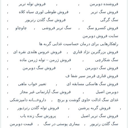
فروشنده دوبرمن
،
،
فروش توله تریر
،
فروش سگ تریر
،
فروش طوطی لوری سیاه کلاه
،
سگ گرگی
،
فروش سگ گلدن رتریور
،
فروش کنسرو سگ
،
سگ تریر فروشی
،
چاوچاو
،
سایت فروش دوبرمن
،
راهکارهایی برای درمان حساسیت غذایی گربه ها
،
فروش بزرگترين نژاد قناري
،
فروش عروس هلندی نقره ای
،
سگ شکارچی
،
فروش ژرمن – توله ژرمن ماده
،
فروش سگ دوبرمن
،
فروش سگ دوبرمن
،
فروش قناری قرمز سیر شفا ف
،
فروش سگ هاسکی مسابقه ای
،
تعبیر خواب ماهی
،
دوبرمن اصیل
،
فروش سگ آپارتمانی غیر مجاز
،
غذای سگ ادالت حاوی گوشت و برنج
،
داروخـــانه دامپزشکی
،
فروش گربه پرشین
،
فروش توله گلدن رترذیور
،
فروش سگ تریر اصیل
،
پرورش سگ زنده یاب
،
سگ گلدن رتریور
،
بیماری پوستی در سگ
،
قیمت دوبرمن