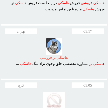
هاسکي
فروشي
فروش
هاسکي
در اينجا ست فروش
هاسکي
نر
فروش
هاسکي
ماده تلفن تماس مديريت ...
05.17
تهران
هاسکي نر فروشي
هاسکي
نر
مشاوره تخصصي خلق وخوي نژاد سگ
هاسکي
...
05.05
کرج