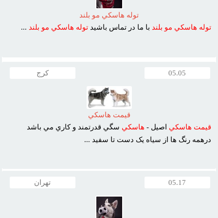
توله هاسکي مو بلند
توله
هاسکي
مو
بلند
با ما در تماس باشيد
توله
هاسکي
مو
بلند
...
05.05
کرج
قيمت هاسکي
قيمت
هاسکي
اصيل -
هاسکي
سگي قدرتمند و کاري مي باشد
درهمه رنگ ها از سياه يک دست تا سفيد ...
05.17
تهران