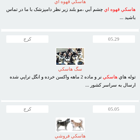
هاسکي قهوه اي
هاسکي
قهوه
اي
چشم آبي ،مو بلند زير نظر دامپزشک با ما در تماس
باشيد ...
05.29
کرج
سگ هاسکي
توله هاي
هاسکي
نر و ماده 2 ماهه واکسن خرده و انگل تراپي شده
ارسال به سراسر کشور ...
05.05
کرج
هاسکي فروشي