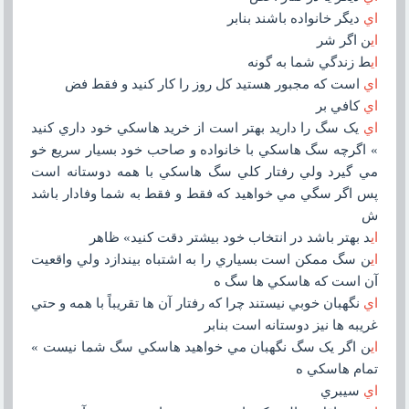
اي
ديگر خانواده باشند بنابر
اي
ن اگر شر
اي
ط زندگي شما به گونه
اي
است که مجبور هستيد کل روز را کار کنيد و فقط فض
اي
کافي بر
اي
يک سگ را داريد بهتر است از خريد هاسکي خود داري کنيد
» اگرچه سگ هاسکي با خانواده و صاحب خود بسيار سريع خو
مي گيرد ولي رفتار کلي سگ هاسکي با همه دوستانه است
پس اگر سگي مي خواهيد که فقط و فقط به شما وفادار باشد
ش
اي
د بهتر باشد در انتخاب خود بيشتر دقت کنيد» ظاهر
اي
ن سگ ممکن است بسياري را به اشتباه بيندازد ولي واقعيت
آن است که هاسکي ها سگ ه
اي
نگهبان خوبي نيستند چرا که رفتار آن ها تقريباً با همه و حتي
غريبه ها نيز دوستانه است بنابر
اي
ن اگر يک سگ نگهبان مي خواهيد هاسکي سگ شما نيست »
تمام هاسکي ه
اي
سيبري