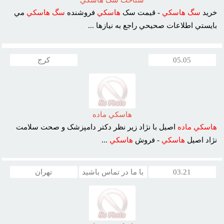
خريد
سگ
هاسکي
- قيمت سک
هاسکي
فروشنده
سگ
هاسکي
مي
بايستي اطلاعات صحيحي راجع به نيازها ...
05.05
کرج
هاسکي ماده
هاسکي
ماده
اصيل با نژاد زير نظر دکتر دامپزشک و صحت سلامت
نژاد اصيل
هاسکي
- فروش
هاسکي
...
03.21
با ما در تماس باشید
تهران