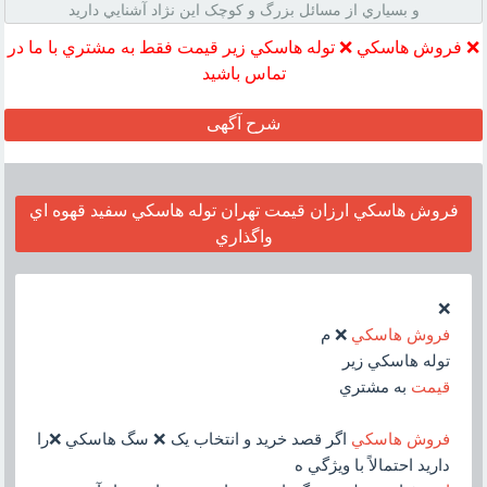
و بسياري از مسائل بزرگ و کوچک اين نژاد آشنايي داريد
❌ فروش هاسکي ❌ توله هاسکي زير قيمت فقط به مشتري با ما در
تماس باشيد
شرح آگهی
فروش هاسکي ارزان قيمت تهران توله هاسکي سفيد قهوه اي
واگذاري
❌
فروش هاسکي
❌ م
توله هاسکي زير
قيمت
به مشتري
فروش هاسکي
اگر قصد خريد و انتخاب يک ❌ سگ هاسکي ❌را
داريد احتمالاً با ويژگي ه