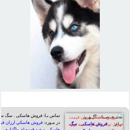
تماس بـا: فروش هاسکی . سگ س
مشــخــصــات آگــهــی
در مـورد:
فروش هاسکي ارزان قيم
نــام:
فروش هاسکی . سگ
هاسکي سفيد قهوه اي واگذاري