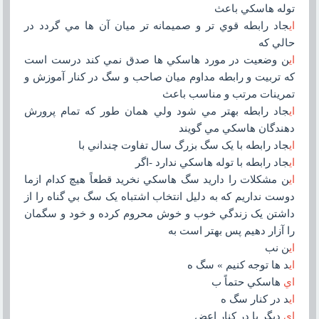
توله هاسکي باعث
اي
جاد رابطه قوي تر و صميمانه تر ميان آن ها مي گردد در
حالي که
اي
ن وضعيت در مورد هاسکي ها صدق نمي کند درست است
که تربيت و رابطه مداوم ميان صاحب و سگ در کنار آموزش و
تمرينات مرتب و مناسب باعث
اي
جاد رابطه بهتر مي شود ولي همان طور که تمام پرورش
دهندگان هاسکي مي گويند
اي
جاد رابطه با يک سگ بزرگ سال تفاوت چنداني با
اي
جاد رابطه با توله هاسکي ندارد -اگر
اي
ن مشکلات را داريد سگ هاسکي نخريد قطعاً هيچ کدام ازما
دوست نداريم که به دليل انتخاب اشتباه يک سگ بي گناه را از
داشتن يک زندگي خوب و خوش محروم کرده و خود و سگمان
را آزار دهيم پس بهتر است به
اي
ن نب
اي
د ها توجه کنيم » سگ ه
اي
هاسکي حتماً ب
اي
د در کنار سگ ه
اي
ديگر يا در کنار اعض