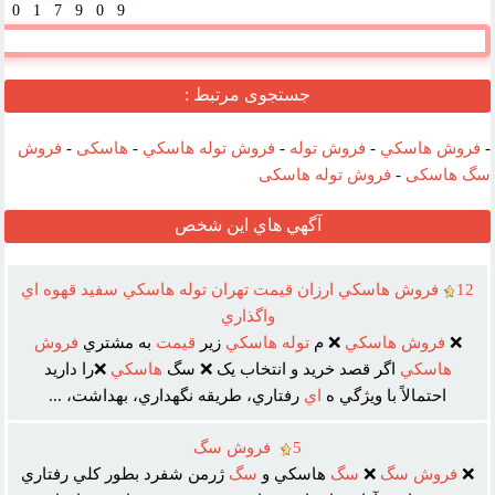
0017909
وب :‌
جستجوی مرتبط :
-
فروش هاسکي
-
فروش توله
-
فروش توله هاسکي
-
هاسکی
-
فروش
سگ هاسکی
-
فروش توله هاسکی
آگهي هاي اين شخص
12
فروش هاسکي ارزان قيمت تهران توله هاسکي سفيد قهوه اي
واگذاري
❌
فروش
هاسکي
❌ م
توله
هاسکي
زير
قيمت
به مشتري
فروش
هاسکي
اگر قصد خريد و انتخاب يک ❌ سگ
هاسکي
❌را داريد
احتمالاً با ويژگي ه
اي
رفتاري، طريقه نگهداري، بهداشت، ...
5
فروش سگ
❌
فروش
سگ
❌
سگ
هاسکي و
سگ
ژرمن شفرد بطور کلي رفتاري