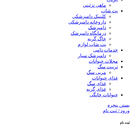
ماهی تزئینی
پت شاپ
کلینیک دامپزشکی
داروخانه دامپزشکی
دامپزشک
درمانگاه دامپزشک
خاگ گربه
پت شاپ لوازم
خدمات دامی
دامپزشک سیار
مجلات حیوانات
تربیت سگ
مربی سگ
غذای حیوانات
غذای سگ
غذای گربه
حیوانات خانگی
بستن پنجره
ورود / ثبت نام
ثبت نام