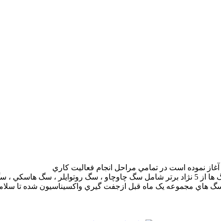
آغاز نموده است در تمامي مراحل انجام فعاليت کاري
همواره در تلاش بوده ايم تا با پرورش اصيل ترين و سالم ترين نژاد سگ ها از 5 نژاد برتر شامل س
جموعه يک ماه قبل ازجفت گيري واکسيناسيون شده تا سلامت توله هايشان تا