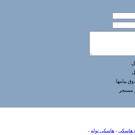
ل
ل
ق پيامها
و مسنجر
 هاسکی
-
هاسکی توله
-