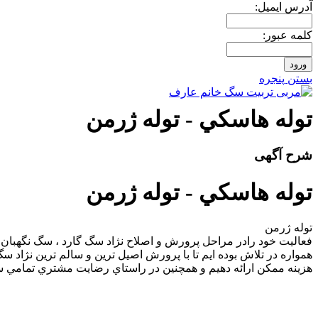
آدرس ايميل:
کلمه عبور:
بستن پنجره
توله هاسکي - توله ژرمن
شرح آگهی
توله هاسکي - توله ژرمن
توله ژرمن
فعاليت خود رادر مراحل پرورش و اصلاح نژاد سگ گارد ، سگ نگهبان 
هزينه ممکن ارائه دهيم و همچنين در راستاي رضايت مشتري تمامي سگ هاي م