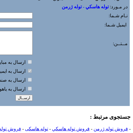
در مـورد:
توله هاسکي - توله ژرمن
نـام شـما:
ایمیل شـما:
مــتــن:
ارسال به مباي
ارسال به ايمي
ارسال به صندو
ارسال به ياه
جستجوی مرتبط :
-
فروش توله ژرمن
-
فروش توله هاسکي
-
توله هاسکی
-
فروش توله