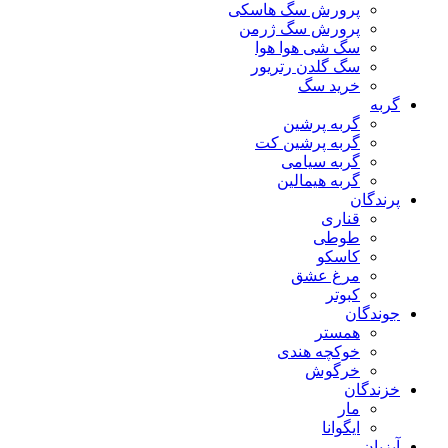
پرورش سگ هاسکی
پرورش سگ ژرمن
سگ شی هوا هوا
سگ گلدن رتریور
خرید سگ
گربه
گربه پرشین
گربه پرشین کت
گربه سیامی
گربه هیمالین
پرندگان
قناری
طوطی
کاسکو
مرغ عشق
کبوتر
جوندگان
همستر
خوکچه هندی
خرگوش
خزندگان
مار
ایگوانا
آبزیان