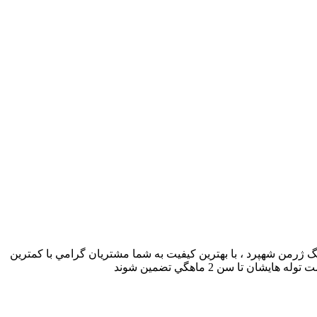
گ چاوچاو ، سگ روتوايلر ، سگ هاسکي ، سگ ژرمن شهپرد ، با بهترين کيفيت به شما مشتريان گرامي با کمترين
 سن 2 ماهگي تضمين شوند