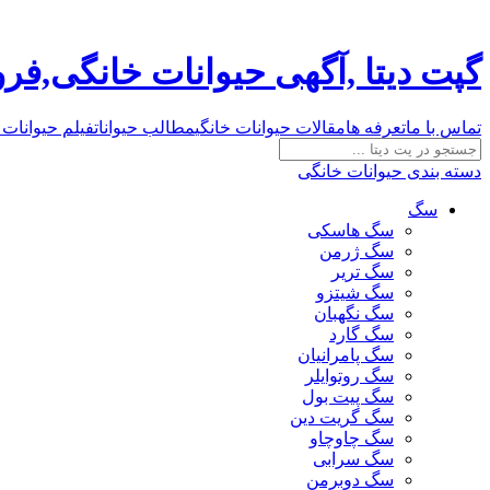
گپت دیتا ,آگهی حیوانات خانگی,ف
تماس با ما
تعرفه ها
مقالات حیوانات خانگی
مطالب حیوانات
فیلم حیوانات 
دسته بندی حیوانات خانگی
سگ
سگ هاسکی
سگ ژرمن
سگ تریر
سگ شیتزو
سگ نگهبان
سگ گارد
سگ پامرانیان
سگ روتوایلر
سگ پیت بول
سگ گریت دین
سگ چاوچاو
سگ سرابی
سگ دوبرمن