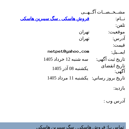
مشــخــصــات آگــهــی
نــام:
فروش هاسکی . سگ سیبرین هاسکی
تلفن:
موقعیت:
تهران
آدرس:
تهران
قیمت:
ایمــیل:
تاریخ ثبت آگهی:
سه شنبه 12 خرداد 1405
تاریخ انقضای
یکشنبه 08 آذر 1405
آگهی:
تاريخ بروز رساني:
یکشنبه 11 مرداد 1405
بازديد:
آدرس وب :‌
تماس بـا: فروش هاسکی . سگ سیبرین هاسکی