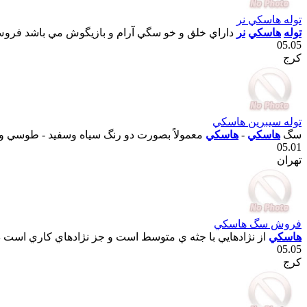
توله هاسکي نر
توله
هاسکي
نر
داراي خلق و خو سگي آرام و بازيگوش مي باشد فر
05.05
کرج
توله سيبرين هاسکي
سگ
هاسکي
-
هاسکي
معمولاً بصورت دو رنگ سياه وسفيد - طوسي و سف
05.01
تهران
فروش سگ هاسکي
هاسکي
از نژادهايي با جثه ي متوسط است و جز نژادهاي کاري است 
05.05
کرج