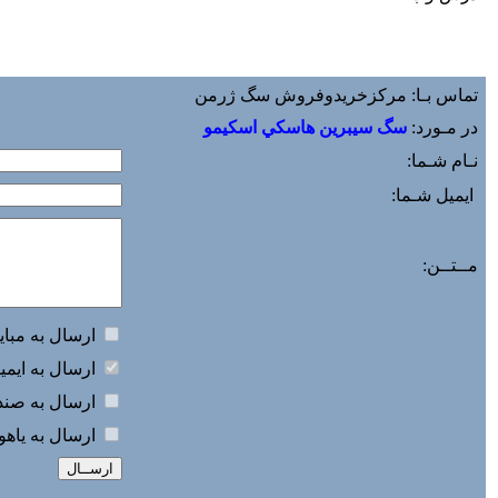
تماس بـا: مرکزخریدوفروش سگ ژرمن
در مـورد:
سگ سيبرين هاسکي اسکيمو
نـام شـما:
ایمیل شـما:
مــتــن:
ارسال به مباي
ارسال به ايمي
ارسال به صندو
ارسال به ياه