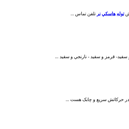
وش
توله
هاسکي
نر
تلفن تماس ...
يد- قرمز و سفيد - نارنجي و سفيد ...
در حرکاتش سريع و چابک هست ...