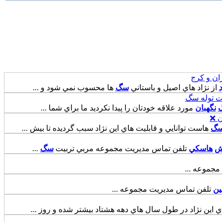
ان و کرج
از نژاد هاي اصيل و باستاني
سگ
ها محسوب نمي شود و ...
ت توله سگ
نگهبان
مورد علاقه خودتان را پيدا نکرديد ما براي شما ...
ن ❌
گ
هاست توانايي و قابليت هاي اين نژاد سبب گرديده تا بيش ...
ش
هاسکي
تلفن تماس مديريت مجموعه مربي تربيت
سگ
...
جموعه ...
ين
تلفن تماس مديريت مجموعه ...
 اين نژاد در طول سال هاي دهه هشتاد بيشتر شده و روز ...