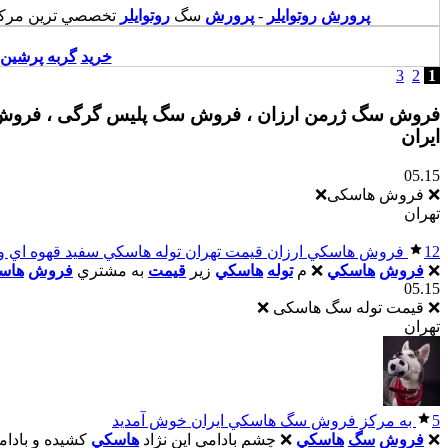
پرورش
روتوايلر
-
پرورش
سگ
روتوايلر
تخصصي ترين مرک
خريد
گربه
پرشين
3
2
1
فروش سگ ژرمن ارزان ، فروش سگ پلیس گرگی ، فروش س
ایران
05.15
❌ فروش هاسکی❌
تهران
12
فروش هاسکي ارزان قيمت تهران توله هاسکي سفيد قهوه اي و
❌
فروش
هاسکي
❌ م
توله
هاسکي
زير
قيمت
به مشتري
فروش
هاس
05.15
❌ قیمت توله سگ هاسکی ❌
تهران
5
به مرکز فروش سگ هاسکي ايران خوش آمديد
❌
فروش
سگ
هاسکي
❌ چشم بادامي اين نژاد
هاسکي
کشيده و بادام