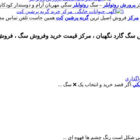
ز
پرورش
روتوايلر
– سگ
روتوايلر
سگي مهربان آرام و دوستدار کودکان 
5
مرکز خريد گربه پرشين کت
مرکز
فروش اصيل ترين
گربه
پرشين
کت
همين جاست تلفن تماس مدي
گ گارد نگهبان ، مرکز قیمت خرید وفروش سگ ، فروش 
اگذاري
کي
اگر قصد خريد و انتخاب يک ❌ سگ ...
ي شکل است رنگ چشم ها قهوه اي ...