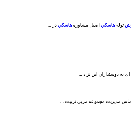
رش
توله
هاسکي
اصيل مشاوره
هاسکي
در ...
ه دوستداران اين نژاد ...
تماس مديريت مجموعه مربي تربيت ...