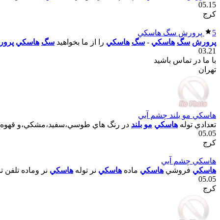
05.15
کرج
5
پرورش سگ هاسکي
پرورش
سگ
هاسکي
-
سگ
هاسکي
را از ما بخواهيد
سگ
هاسکي
پرو
03.21
با ما در تماس باشید
تهران
هاسکي مو بلند چشم آبي
تعدادي توله
هاسکي
مو
بلند
در رنگ هاي طوسي،سفيد،مشکي،و قهوه اي ب
05.05
کرج
هاسکي چشم آبي
هاسکي
فروشي
هاسکي
ماده
هاسکي
نر توله
هاسکي
نر وماده تلفن 
05.05
کرج