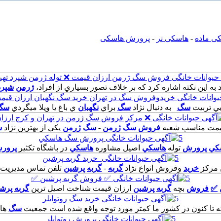
ی ماده
-
هاسکی نر
-
پرورش هاسکی
فروش سگ ژرمن ارزان قيمت ❌ توله ژرمن شپرد تهر
د به اين نکته اشاره کرد که بر خلاف تصور بسياري از افراد،
ژرمن
شپرد
خريدوفروش سگ در تهران خريد سگ نگهبان ارزان قيم
ي تربيت
سگ
به دنبال نژاد
سگ
براي
نگهبان
ي باغ يا ويلا ميگردي
سگ
❌ مرکز فروش سگ ژرمن در تهران و کرج ارزا
يمت مناسب شعبه
فروش
سگ
ژرمن
-
سگ
ژرمن
يکي از بهترين نژاد
س
5
پرورش سگ هاسکي
کي
پرورش
توله
هاسکي
اصيل مشاوره
هاسکي
در باشگاه تکثير
پرور
5
خريد گربه پرشين
مرکز
خريد
وفروش انواع نژاد
گربه
-
گربه
پرشين
تلفن تماس مديريت م
5
✅ فروش گربه پرشين ✅
✅
فروش
بچه
گربه
پرشين
ارزان قيمت شناخت اصيل ترين
گربه
پرش
5
خريد سگ روتوايلر
ه تا کنون در کشور ما کمتر مورد توجه واقع شده است جمعيت
سگ
هاي
5
پرورش روتوايلر