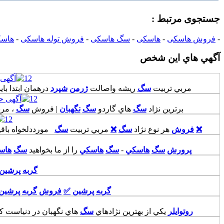
جستجوی مرتبط :
-
فروش هاسکی
-
هاسکی
-
سگ هاسکی
-
فروش توله هاسکی
-
هاسک
آگهي هاي اين شخص
12
مربي تربيت
سگ
ريشه واصالت
ژرمن
شپرد
درهمان ابتدا باي
12
برترين نژاد
سگ
هاي گاردو
سگ
نگهبان
| فروش
سگ
، مرب
12
❌
فروش
هر نوع نژاد
سگ
❌
مربي تربيت
سگ
مورددلخواه باق
پرورش
سگ
هاسکي
-
سگ
هاسکي
را از ما بخواهيد
سگ
هاس
گربه
پرشين
گربه
پرشين
✅
فروش
گربه
پرشين
روتوايلر
يکي از بهترين نژادهاي
سگ
هاي نگهبان در دنياست ک