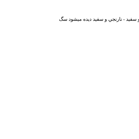
سفيد - نارنجي و سفيد ديده ميشود سگ