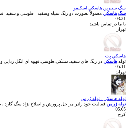
سگ سيبرين هاسکي اسکيمو
سگ
هاسکي
معمولاً بصورت دو رنگ سياه وسفيد - طوسي و سفيد- قرمز
03.21
با ما در تماس باشید
تهران
هاسکي پت
توله
هاسکي
در رنگ هاي سفيد،مشکي،طوسي،قهوه اي انگل زدايي و وا
05.11
تهران
توله هاسکي - توله ژرمن
توله
ژرمن
فعاليت خود رادر مراحل پرورش و اصلاح نژاد سگ گارد ، سگ
05.05
کرج