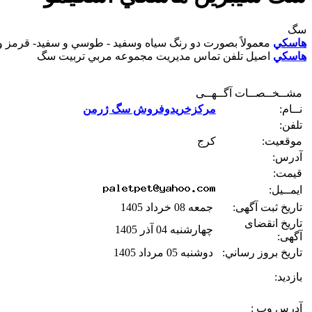
سگ
هاسکي
معمولاً بصورت دو رنگ سياه وسفيد - طوسي و سفيد- قرمز و 
هاسکي
اصيل تلفن تماس مديريت مجموعه مربي تربيت سگ
مشــخــصــات آگــهــی
نــام:
مرکزخریدوفروش سگ ژرمن
تلفن:
موقعیت:
کرج
آدرس:
قیمت:
ایمــیل:
تاریخ ثبت آگهی:
جمعه 08 خرداد 1405
تاریخ انقضای
چهارشنبه 04 آذر 1405
آگهی:
تاريخ بروز رساني:
دوشنبه 05 مرداد 1405
بازديد:
آدرس وب :‌