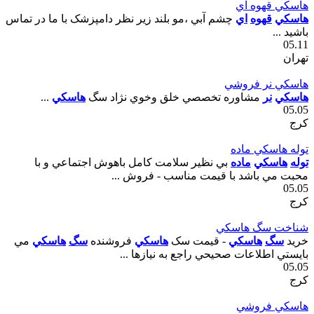
هاسکي قهوه اي
هاسکي
قهوه
اي
چشم آبي ،مو بلند زير نظر دامپزشک با ما در تماس
باشيد ...
05.11
تهران
هاسکي نر فروشي
هاسکي
نر
مشاوره تخصصي خلق وخوي نژاد سگ
هاسکي
...
05.05
کرج
توله هاسکي ماده
توله
هاسکي
ماده
بي نظير سلامت کامل باهوش اجتماعي و با
محبت مي باشد با قيمت مناسب - فروش ...
05.05
کرج
شناخت سگ هاسکي
خريد
سگ
هاسکي
- قيمت سک
هاسکي
فروشنده
سگ
هاسکي
مي
بايستي اطلاعات صحيحي راجع به نيازها ...
05.05
کرج
هاسکي فروشي