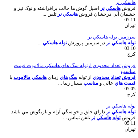
هاسکي نر
فروش
هاسکي
نر
اصيل گوش ها حالت برافراشته و نوک تيز و
چشمان آبي درخشان فروش
هاسکي
نر
تلفن ...
05.11
تهران
سرزمين توله هاسکي نر
توله
هاسکي
نر
در سزمين پرورش
توله
هاسکي
...
03.10
کرج
فروش تعداد محدودي ازتوله سگ هاي هاسکي مالاموت قيمت
مناسب
فروش
تعداد
محدودي
از توله
سگ
هاي
زيباي
هاسکي
مالاموت
با
قيمت
هاي
عالي و
مناسب
بسيار زيبا ...
05.05
کرج
توله هاسکي نر
توله
هاسکي
نر
داراي خلق و خو سگي آرام و بازيگوش مي باشد
فروش
توله
هاسکي
نر
تلفن تماس ...
05.11
تهران