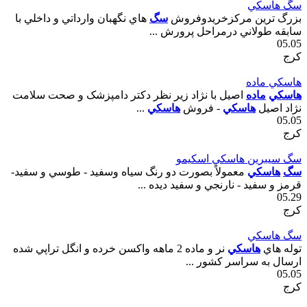
سگ هاسکي
بزرگ ترين مرکزخريدوفروش
سگ
هاي نگهبان وارداتي و داخلي با
سابقه طولاني درمراحل پرورش ...
05.05
کرج
هاسکي ماده
هاسکي
ماده
اصيل با نژاد زير نظر دکتر دامپزشک و صحت سلامت
نژاد اصيل
هاسکي
- فروش
هاسکي
...
05.05
کرج
سگ سيبرين هاسکي اسکيمو
سگ
هاسکي
معمولاً بصورت دو رنگ سياه وسفيد - طوسي و سفيد-
قرمز و سفيد - نارنجي و سفيد ديده ...
05.29
کرج
سگ هاسکي
توله هاي
هاسکي
نر و ماده 2 ماهه واکسن خرده و انگل تراپي شده
ارسال به سراسر کشور ...
05.05
کرج