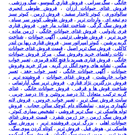
خانگی
،
سگ سرابی
،
فروش قناري گيبوسو
،
سگ ورزشی
،
فروش غذای حیوانات ارزان
،
فروش طوطی انجیری
سالوادوری
،
کبوتر تاجدار سفید
،
فروش ژرمن
،
کبوتر سبز
دم تیغه ای
،
واردات تریر
،
فروش طوطی کونور سر سیاه
،
فروش سگ گرگی
،
شناخت عقاب مار خور
،
فروش قناری
فری پادوایی
،
فروش غذای حیوانات خانگی
،
ژرمن ماده
،
خرید تریر
،
فروش طوطی تزئینی
،
آگهی حیوانات
،
شناخت
گربه پرشین
،
کبوتر امپراتور سبز
،
فروش قناری ریها ین لندر
کاکلی
،
فروش سگ تریر اصیل
،
قیمت فروش غذای حیوانات
،
نکات راهنمای خرید وفروش سگ
،
مرکز فروش حیوانات
خانگی
،
فروش قناری هیبرید با فنچ کلاه قرمزی
،
تعبیر خواب
مگس
،
نشانه های وجود انگل در گربه
،
مرکز خرید وفروش
حیوانات
،
آگهی حیوانات خانگی
،
تعبیر خواب جغد
،
تعبیر
خواب خارپشت
،
فروش غذای حیوانات
،
فروشنده تریر
،
فروش بزرگترين نژاد قناري
،
فروش تریر سگ آپارتمانی
،
شناخت قوش ها و قرقی
،
فروش حیوانات خانگی
،
غذای
گربه ترکیب متعادل 32 درصد پروتئین و 16 درصد چربی
،
سایت فروش سگ تریر
،
تعبیر خواب خروس
،
فروش لانه
نگهداری پرنده
،
نمایشگاه دام کوچک سالن حجاب
،
فروش
توله هاسکی نر
،
سگ تریر فروشی
،
تشخیص بیماری کبوتر
،
فروش سگ ژرمن - جز ژرمن شفرد
،
قیمت فروش غذای
حیوانات اهلی
،
بزرگ ترین فروشنده تریر
،
پرورش سگ
هاسکی نر
،
هوش فیل
،
فروش تریر
،
کوتاه کردن موی سگ
،
خرید تریر
،
مربی تربیت سگ نگهبان
،
فروش سگ اسکیمو