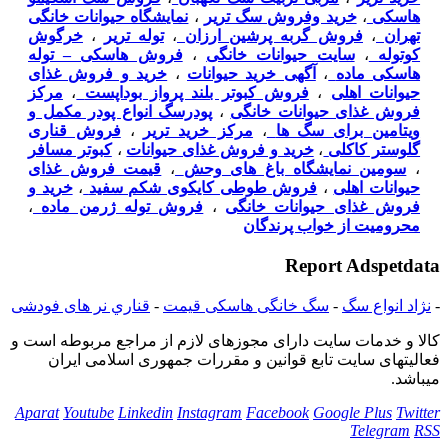
هاسکی
،
خرید وفروش سگ تریر
،
نمایشگاه حیوانات خانگی
تهران
،
فروش گربه پرشین ارزان
،
توله تریر
،
خرگوش
کوتوله
،
سایت حیوانات خانگی
،
فروش هاسکی – توله
هاسکی ماده
،
آگهی خرید حیوانات
،
خرید و فروش غذای
حیوانات اهلی
،
فروش کبوتر بلند پرواز بوداپست
،
مرکز
فروش غذای حیوانات خانگی
،
پودرسگ انواع پودر مکمل و
ویتامین برای سگ ها
،
مرکز خرید تریر
،
فروش قناری
گلوستر کاکلی
،
خرید و فروش غذای حیوانات
،
کبوتر مسافر
،
سومین نمایشگاه باغ های وحش
،
قیمت فروش غذای
حیوانات اهلی
،
فروش طوطی کایکوی شکم سفید
،
خرید و
فروش غذای حیوانات خانگی
،
فروش توله ژرمن ماده
،
محرومیت از خواب پرندگان
Report Adspetdata
-
نژاد انواع سگ
-
سگ خانگی هاسکی قیمت
-
قناري نر هاى فودشى
كالا و خدمات سایت دارای مجوزهای لازم از مراجع مربوطه است و
فعاليتهای سايت تابع قوانين و مقررات جمهوری اسلامی ايران
میباشد.
Aparat
Youtube
Linkedin
Instagram
Facebook
Google Plus
Twitter
Telegram
RSS