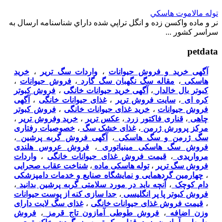
توله مالاموت هاسکي
نر و ماده واکسن زده و انگل تراپي شده داراي شناسنامه ارسال به
سراسر کشور ...
petdata
آگهی خرید و فروش حیوانات
،
واردات سگ تریر
،
خرید
هاسکی
،
مقاله سگ نگهبان سگ گارد
،
فروش حیوانات
،
کبوتر بال خالدار
،
آگهی خرید حیوانات خانگی
،
فروش کبوتر
کره ای
،
سایت فروش تریر
،
غذای حیوانات خانگی
،
آگهی
فروش حیوانات
،
خرید غذای حیوانات خانگی
،
فروش کبوتر
چاهی
،
قناری فاکتور زرد
،
عکس تریر
،
خرید وفروش تریر
،
مرکز پرورش ژرمن
،
غذای خشک سگ
،
خصوصیات رفتاری
سگ ژرمن و سگ هاسکی
،
آگهی فروش گربه پرشین
،
فروش سگ هاسکی مینیاتوری
،
فروش عروس هلندی
مرواریدی
،
قیمت فروش غذای حیوانات خانگی
،
واردات
فروش سگ تریر
،
توله هاسکی ماده
،
شناخت عقاب صحرایی
،
چهارمین گردهمایی و نمایشگاه صنایع و خدمات دامپزشکی
دام کوچک
،
آنچه باید در مورد سلامتی گربه پرشین بدانید
،
فروش کبوتر پا پر انگلیسی
،
جدا سازی کنه از پوست حیوانات
،
قیمت فروش غذای حیوانات خانگی
،
غذای سگ لایت دارای
وزن اضافه
،
فروش طوطی آمازون تاج قرمز
،
فروش