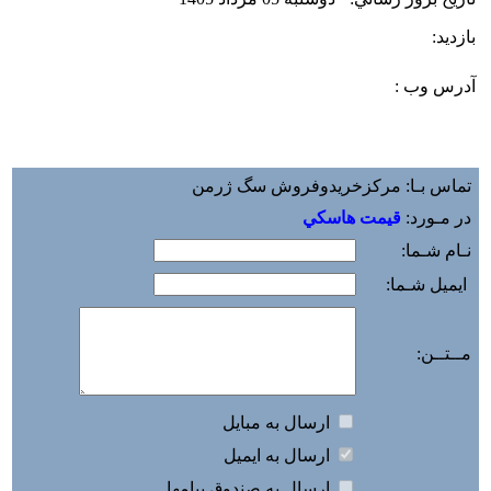
بازديد:
آدرس وب :‌
تماس بـا: مرکزخریدوفروش سگ ژرمن
در مـورد:
قيمت هاسکي
نـام شـما:
ایمیل شـما:
مــتــن:
ارسال به مبايل
ارسال به ايميل
ارسال به صندوق پيامها