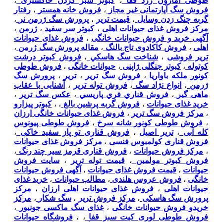
طوطی آمازون زرد قفا
،
کبوتر سبز گردن خاکستری
،
فروش سگ آپارتمانی غیر مجاز
،
فروش خانه همستر
،
رفتار
گربه چنگ زدن وسایل
،
قیمت تریر
،
پرورش سگ ژرمن نر
،
مرکز فروش غذای حیوانات اهلی
،
کبوتر سر سفید
،
ژرمن
،
آگهی خرید و فروش حیوانات خانگی
،
فروش غذای حیوانات
اهلی
،
فروش کاکادوی تاج بالنگ
،
مقاله پرورش سگ ژرمن
،
تریر فروشی
،
شناخت سگ هاسکي
،
فروش کبوتر درشت
کوتوله
،
کبوتر جنگلی ژاپنی
،
حیوانات خانگی
،
فروش طوطی
کونور ملکه باواریا
،
فروش سگ تریر
،
تریر
،
پرورش سگ
ژرمن
،
انواع نژاد سگ
،
فروش توله تریر
،
آشنایی با عقاب
ماهی گیر
،
فروش قناري فري پاريسي
،
عکس سگ تریر
،
خرید غذای حیوانات
،
فروش گربه پرشین بالغ
،
،
کبوتر پیزارو
،
مرکز فروش سگ تریر
،
فروش غذای حیوانات خانگی ارزان
،
فروش طوطی کونور شانه سرخ
،
فروش طوطی پیونوس
کله آبی
،
تریر اصیل
،
فروش قناری تو پاز سفید خاکی
،
فروش قناری کولمبوس فنسی
،
مرکز فروش غذای حیوانات
،
مرکز فروش حیوانات
،
فروش قناری قرمز سیر چند رنگ
،
فروش کبوتر مولمین
،
قیمت توله تریر
،
سایت فروش
حیوانات
،
قیمت فروش غذای حیوانات
،
آگهی فروش حیوانات
خانگی
،
فروش عروس هلندی
،
مطالب حیوانات
،
خرید غذای
حیوانات اهلی
،
فروش غذای حیوانات اهلی ارزان
،
مرکز
پرورش سگ هاسکی
،
مرکز فروش تریر
،
سگ شکار
،
مرکز
خریدو فروش حیوانات خانگی
،
غذای سگ ماکسی جونیور
،
فروش طوطی لوری کیت سبز قفا
،
،
فروشگاه حیوانات