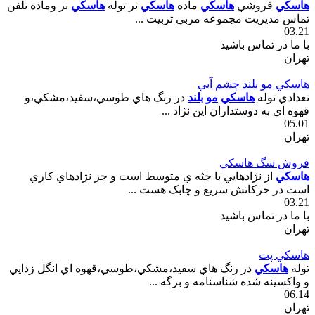
هاسکي
فروشي
هاسکي
ماده
هاسکي
نر توله
هاسکي
نر وماده تلفن
تماس مديريت مجموعه مربي تربيت ...
03.21
با ما در تماس باشید
تهران
هاسکي مو بلند چشم آبي
تعدادي توله
هاسکي
مو
بلند
در رنگ هاي طوسي،سفيد،مشکي،و
قهوه اي به دوستداران اين نژاد ...
05.01
تهران
فروش سگ هاسکي
هاسکي
از نژادهايي با جثه ي متوسط است و جز نژادهاي کاري
است در حرکاتش سريع و چابک هست ...
03.21
با ما در تماس باشید
تهران
هاسکي پت
توله
هاسکي
در رنگ هاي سفيد،مشکي،طوسي،قهوه اي انگل زدايي
و واکسينه شده شناسنامه و برگه ...
06.14
تهران