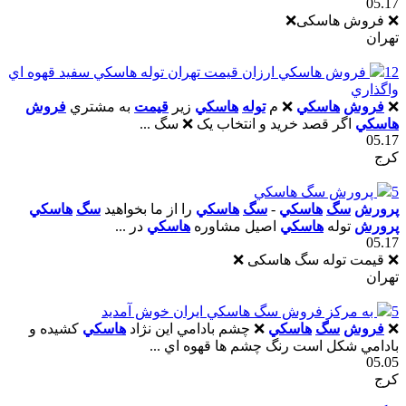
05.17
❌ فروش هاسکی❌
تهران
12
فروش هاسکي ارزان قيمت تهران توله هاسکي سفيد قهوه اي
واگذاري
❌
فروش
هاسکي
❌ م
توله
هاسکي
زير
قيمت
به مشتري
فروش
هاسکي
اگر قصد خريد و انتخاب يک ❌ سگ ...
05.17
کرج
5
پرورش سگ هاسکي
پرورش
سگ
هاسکي
-
سگ
هاسکي
را از ما بخواهيد
سگ
هاسکي
پرورش
توله
هاسکي
اصيل مشاوره
هاسکي
در ...
05.17
❌ قیمت توله سگ هاسکی ❌
تهران
5
به مرکز فروش سگ هاسکي ايران خوش آمديد
❌
فروش
سگ
هاسکي
❌ چشم بادامي اين نژاد
هاسکي
کشيده و
بادامي شکل است رنگ چشم ها قهوه اي ...
05.05
کرج