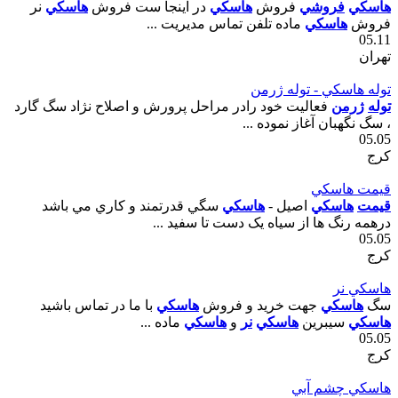
هاسکي
فروشي
فروش
هاسکي
در اينجا ست فروش
هاسکي
نر
فروش
هاسکي
ماده تلفن تماس مديريت ...
05.11
تهران
توله هاسکي - توله ژرمن
توله
ژرمن
فعاليت خود رادر مراحل پرورش و اصلاح نژاد سگ گارد
، سگ نگهبان آغاز نموده ...
05.05
کرج
قيمت هاسکي
قيمت
هاسکي
اصيل -
هاسکي
سگي قدرتمند و کاري مي باشد
درهمه رنگ ها از سياه يک دست تا سفيد ...
05.05
کرج
هاسکي نر
سگ
هاسکي
جهت خريد و فروش
هاسکي
با ما در تماس باشيد
هاسکي
سيبرين
هاسکي
نر
و
هاسکي
ماده ...
05.05
کرج
هاسکي چشم آبي