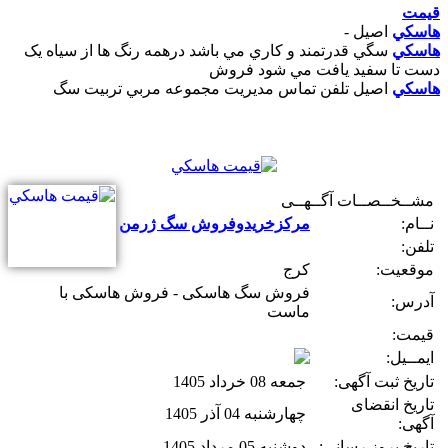
قيمت
هاسکي
اصيل -
هاسکي
سگي قدرتمند و کاري مي باشد درهمه رنگ ها از سياه يک
دست تا سفيد يافت مي شود فروش
هاسکي
اصيل تلفن تماس مديريت مجموعه مربي تربيت سگ
مشــخــصــات آگــهــی
نــام:
مرکزخریدوفروش سگ ژرمن
تلفن:
موقعیت:
کرج
فروش سگ هاسکی - فروش هاسکی با
آدرس:
ماست
قیمت:
ایمــیل:
تاریخ ثبت آگهی:
جمعه 08 خرداد 1405
تاریخ انقضای
چهارشنبه 04 آذر 1405
آگهی:
تاريخ بروز رساني:
دوشنبه 05 مرداد 1405